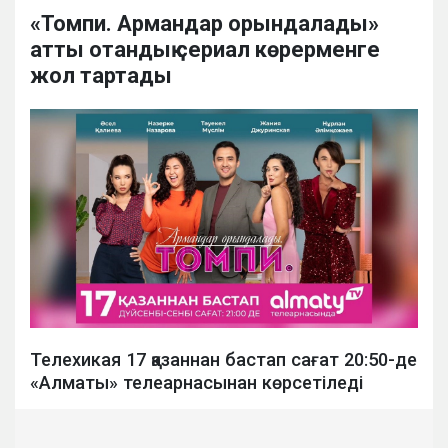
«Томпи. Армандар орындалады»
атты отандық сериал көрерменге
жол тартады
Телехикая 17 қазаннан бастап сағат 20:50-де
«Алматы» телеарнасынан көрсетіледі