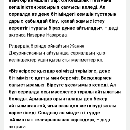
өзінің бір кемшілігі бар. Ол кемшілікті өзі ғана
көпшіліктен жасырып қалғысы келеді. Ал
сериалда өз дене бітіміндегі кемшін тұстарын
дұрыс қабылдай білу, қалай жұмыс істеу
керектігі туралы біраз дүние айтылады»
, – деді
актриса Назерке Назарова.
Рөлдердің бірінде ойнайтын Жания
Джуринскаяның айтуынша, сериалдың қыз-
келіншектер үшін қызықты мәліметтер көп.
«Біз әсіресе қыздар өзіміздің түрімізге, дене
бітімімізге қатты мән береміз. Басқалармен
салыстырамыз. Біреуге ұқсағымыз келеді. Ал
бұл сериалда осы мәселелер туралы айтылатын
болады. Армандар орынталады деп бекер
айтылмаған ғой, яғни оған қол жеткізудің жолы
көрсетіледі. Сондықтан міндетті түрде
«Алматы» телеарнасынан көріңіздер»
, – деді
актриса.