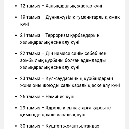
12 тамыз – Халықаралық жастар күні
19 тамыз – Дүниежүзілік гуманитарлық көмек
күні
21 тамыз – Терроризм құрбандарын
халықаралық еске алу күні
22 тамыз – Дін немесе сенім себебінен
зомбылық құрбаны болған адамдарды
халықаралық еске алу күні
23 тамыз – Күл-саудасының құрбандарын
және оны жоюды халықаралық еске алу күні
26 тамыз – Намибия күні
29 тамыз – Ядролық сынақтарға қарсы іс-
қимылдың халықаралық күні
30 тамыз – Күштеп жоғалтылғандар