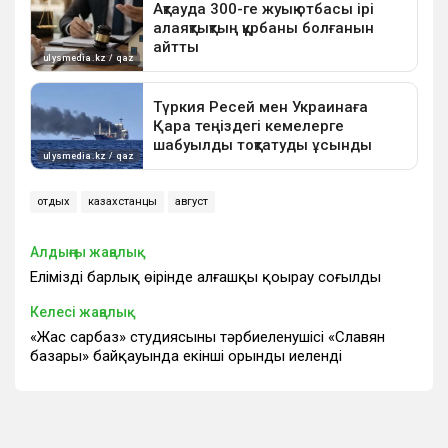
отдых
казахстанцы
август
Алдыңғы жаңалық
Еліміздің барлық өңірінде алғашқы қоңырау соғылды
Келесі жаңалық
«Жас сарбаз» студиясының тәрбиеленушісі «Славян
базары» байқауында екінші орынды иеленді