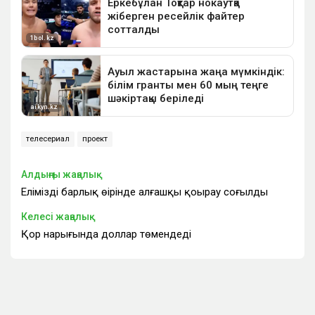
телесериал
проект
Алдыңғы жаңалық
Еліміздің барлық өңірінде алғашқы қоңырау соғылды
Келесі жаңалық
Қор нарығында доллар төмендеді