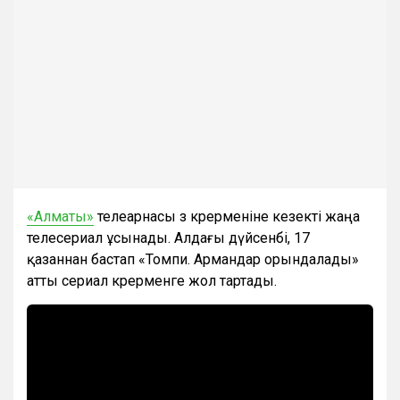
«Алматы»
телеарнасы өз көрерменіне кезекті жаңа
телесериал ұсынады. Алдағы дүйсенбі, 17
қазаннан бастап «Томпи. Армандар орындалады»
атты сериал көрерменге жол тартады.