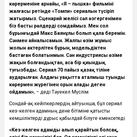
көрерменіне арнайы, «Я
–
пышка» фильмінің
жалғасы ретінде «Томпи» сериалын түсіріп
жатырмыз. Сценарий желісі сәл өзгергенімен
біз басты рөлдерді сомдаймыз. Мен сол
бұрынғыдай Макс Баянұлы болып қала беремін.
Сәнмен айналысамын. Жалпы өзім жұмыс
жолын актерліңтен бұрын, модельдіктен
бастаған болатынмын. Сән индустриясы өзіме
жақын болғандықтан, аса бір қиындық
туғызбады. Сериал 70 пайыз қазақ тіліне
аударылған. Алдағы уақытта аталмыш туынды
көрермен жүрегінен орын алады деген
ойдамын»
, – деді Тәуекел Мүслім.
Сондай-ақ кейіпкерлердің айтуынша, бұл сериал
кез-келген адамның дене бітіміне қатысты
кемшіліктерді дұрыс қабылдай білуге көмексетеді.
«Кез-келген адамды алып қарайтын болсақ,