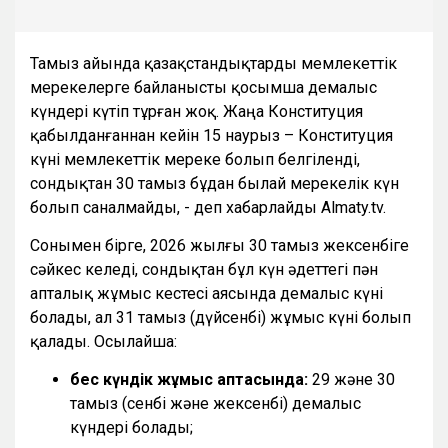
Тамыз айында қазақстандықтарды мемлекеттік
мерекелерге байланысты қосымша демалыс
күндері күтіп тұрған жоқ. Жаңа Конституция
қабылданғаннан кейін 15 наурыз – Конституция
күні мемлекеттік мереке болып белгіленді,
сондықтан 30 тамыз бұдан былай мерекелік күн
болып саналмайды, - деп хабарлайды Almaty.tv.
Сонымен бірге, 2026 жылғы 30 тамыз жексенбіге
сәйкес келеді, сондықтан бұл күн әдеттегі пән
апталық жұмыс кестесі аясында демалыс күні
болады, ал 31 тамыз (дүйсенбі) жұмыс күні болып
қалады. Осылайша:
бес күндік жұмыс аптасында:
29 және 30
тамыз (сенбі және жексенбі) демалыс
күндері болады;