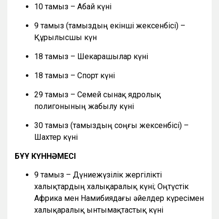
10 тамыз – Абай күні
9 тамыз (тамыздың екінші жексенбісі) –
Құрылысшы күн
18 тамыз – Шекарашылар күні
18 тамыз – Спорт күні
29 тамыз – Семей сынақ ядролық
полигонының жабылу күні
30 тамыз (тамыздың соңғы жексенбісі) –
Шахтер күні
БҰҰ КҮННӘМЕСІ
9 тамыз – Дүниежүзілік жергілікті
халықтардың халықаралық күні; Оңтүстік
Африка мен Намибиядағы әйелдер күресімен
халықаралық ынтымақтастық күні