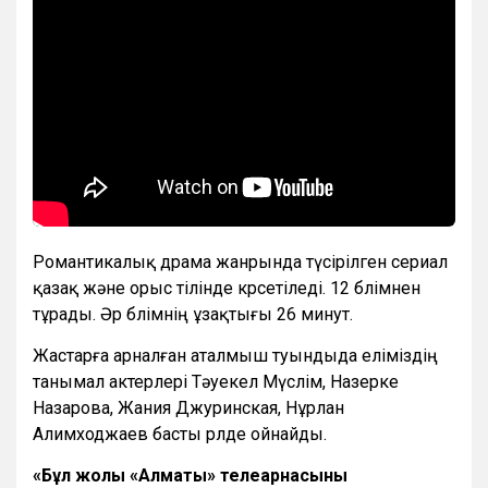
Р
омантикалық драма жанрында түсірілген сериал
қазақ және орыс тілінде көрсетіледі.
12 бөлімнен
тұрады.
Әр бөлімнің ұзақтығы 26 минут.
Жастарға арналған аталмыш туындыда еліміздің
танымал актерлері Тәуекел Мүслім, Назерке
Назарова, Жания Джуринская, Нұрлан
Алимходжаев басты рөлде ойнайды.
«Бұл жолы «Алматы» телеарнасының