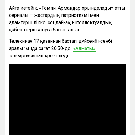
Айта кетейік, «Томпи. Армандар орындалады» атты
сериалы – жастардың патриотизмі мен
адамгершілікке, сондай-ақ интеллектуалдық
қабілеттерін ашуға бағытталған.
Телехикая 17 қазаннан бастап, дүйсенбі-сенбі
аралығында сағат 20:50-де
«Алматы»
телеарнасынан көрсетіледі.