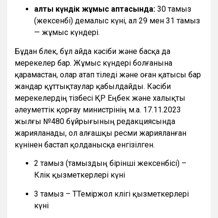
алты күндік жұмыс аптасында:
30 тамыз
(жексенбі) демалыс күні, ал 29 мен 31 тамыз
— жұмыс күндері.
Бұдан бөлек, бұл айда кәсіби және басқа да
мерекелер бар. Жұмыс күндері болғанына
қарамастан, олар атап өтіледі және оған қатысы бар
жандар құттықтаулар қабылдайды. Кәсіби
мерекелердің тізбесі ҚР Еңбек және халықты
әлеуметтік қорғау министрінің м.а. 17.11.2023
жылғы №480 бұйрығының редакциясында
жарияланады, ол алғашқы ресми жарияланған
күнінен бастап қолданысқа енгізілген.
2 тамыз (тамыздың бірінші жексенбісі) –
Көлік қызметкерлері күні
3 тамыз – ТТеміржол көлігі қызметкерлері
күні