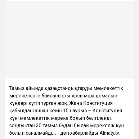
Тамыз айында қазақстандықтарды мемлекеттік
мерекелерге байланысты қосымша демалыс
күндері күтіп тұрған жоқ. Жаңа Конституция
қабылданғаннан кейін 15 наурыз – Конституция
күні мемлекеттік мереке болып белгіленді,
сондықтан 30 тамыз бұдан былай мерекелік күн
болып саналмайды, - деп хабарлайды Almaty.tv.