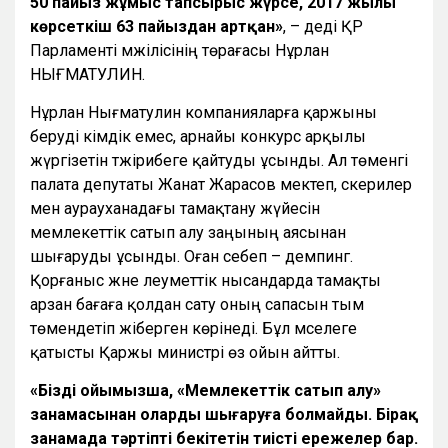
50 пайыз жұмыс тапсырыс жүрсе, 2017 жылы
көрсеткіш 63 пайыздан артқан»
, – деді ҚР
Парламенті мәжілісінің төрағасы Нұрлан
НЫҒМАТУЛИН.
Нұрлан Нығматулин компанияларға қаржыны
беруді әкімдік емес, арнайы конкурс арқылы
жүргізетін тәжірибеге қайтуды ұсынды. Ал төменгі
палата депутаты Жанат Жарасов мектеп, әскерилер
мен аурауханадағы тамақтану жүйесін
мемлекеттік сатып алу заңының аясынан
шығаруды ұсынды. Оған себеп – демпинг.
Қорғаныс және әлеуметтік нысандарда тамақты
арзан бағаға қолдан сату оның сапасын тым
төмендетіп жіберген көрінеді. Бұл мәселеге
қатысты Қаржы министрі өз ойын айтты.
«Біздің ойымызша, «Мемлекеттік сатып алу»
заңнамасынан оларды шығаруға болмайды. Бірақ
заңнамада тәртіпті бекітетін тиісті ережелер бар.