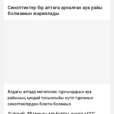
Синоптиктер бір аптаға арналған ауа райы
болжамын жариялады
Алдағы аптада мегаполис тұрғындарын ауа
райының қандай тосынсыйы күтіп тұрғанын
синоптиктерден білетін боламыз:
Дүйсенбі,
10
тамыз– ала бұлтты, күндіз +33°С,