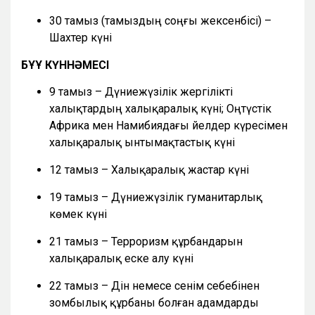
30 тамыз (тамыздың соңғы жексенбісі) –
Шахтер күні
БҰҰ КҮННӘМЕСІ
9 тамыз – Дүниежүзілік жергілікті
халықтардың халықаралық күні; Оңтүстік
Африка мен Намибиядағы әйелдер күресімен
халықаралық ынтымақтастық күні
12 тамыз – Халықаралық жастар күні
19 тамыз – Дүниежүзілік гуманитарлық
көмек күні
21 тамыз – Терроризм құрбандарын
халықаралық еске алу күні
22 тамыз – Дін немесе сенім себебінен
зомбылық құрбаны болған адамдарды