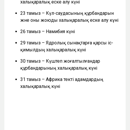
халықаралық еске алу күні
23 тамыз – Күл-саудасының құрбандарын
және оны жоюды халықаралық еске алу күні
26 тамыз – Намибия күні
29 тамыз – Ядролық сынақтарға қарсы іс-
қимылдың халықаралық күні
30 тамыз – Күштеп жоғалтылғандар
құрбандарының халықаралық күні
31 тамыз – Африка текті адамдардың
халықаралық күні