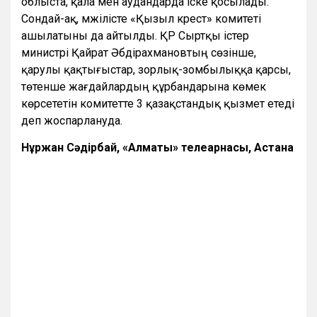
облыста, қала мен аудандарда іске қосылады.
Сондай-ақ, мәжілісте «Қызыл крест» комитеті
ашылатыны да айтылды. ҚР Сыртқы істер
министрі Қайрат Әбдірахмановтың сөзінше,
қарулы қақтығыстар, зорлық-зомбылыққа қарсы,
төтенше жағдайлардың құрбандарына көмек
көрсететін комитетте 3 қазақстандық қызмет етеді
деп жоспарлануда.
Нұржан Сәдірбай, «Алматы» телеарнасы, Астана