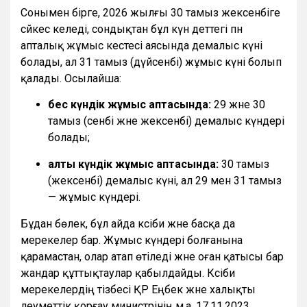
Сонымен бірге, 2026 жылғы 30 тамыз жексенбіге
сәйкес келеді, сондықтан бұл күн әдеттегі пән
апталық жұмыс кестесі аясында демалыс күні
болады, ал 31 тамыз (дүйсенбі) жұмыс күні болып
қалады. Осылайша:
бес күндік жұмыс аптасында:
29 және 30
тамыз (сенбі және жексенбі) демалыс күндері
болады;
алты күндік жұмыс аптасында:
30 тамыз
(жексенбі) демалыс күні, ал 29 мен 31 тамыз
— жұмыс күндері.
Бұдан бөлек, бұл айда кәсіби және басқа да
мерекелер бар. Жұмыс күндері болғанына
қарамастан, олар атап өтіледі және оған қатысы бар
жандар құттықтаулар қабылдайды. Кәсіби
мерекелердің тізбесі ҚР Еңбек және халықты
әлеуметтік қорғау министрінің м.а. 17.11.2023