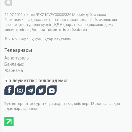
21.07.2022 жылғы №KZ10VPY00052326 Мерзімді баспасөз
басылымын, ақпараттық агенттікті және желілік басылымды
есепке қою туралы куәлігі, ҚР Ақпарат және қоғамдық даму
министрлігінің Ақпарат комитетімен берілген.
© 2026 . Барлық құқықтар сақталған
Телеарнасы
Арна туралы
Байланыс
Жарнама
Біз әлеуметтік желілердеміз
Бұл интернет-ресурстың ақпараттық өнімдері 18 жастан асқан
адамдарға арналған.