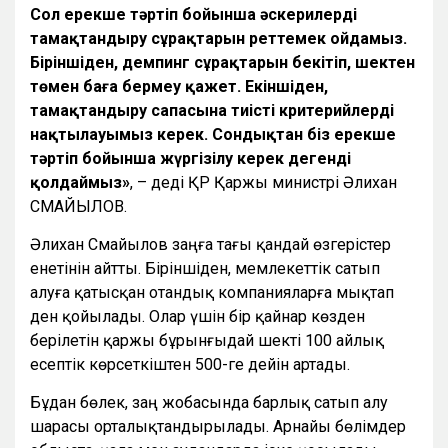
Сол ерекше тəртіп бойынша əскерилерді
тамақтандыру сұрақтарын реттемек ойдамыз.
Біріншіден, демпинг сұрақтарын бекітіп, шектен
төмен баға бермеу қажет. Екіншіден,
тамақтандыру сапасына тиісті критерийлерді
нақтылауымыз керек. Сондықтан біз ерекше
тəртіп бойынша жүргізілу керек дегенді
қолдаймыз»
, – деді ҚР Қаржы министрі Әлихан
СМАЙЫЛОВ.
Әлихан Смайылов заңға тағы қандай өзгерістер
енетінін айтты. Біріншіден, мемлекеттік сатып
алуға қатысқан отандық компанияларға мықтап
ден қойылады. Олар үшін бір қайнар көзден
берілетін қаржы бұрынғыдай шекті 100 айлық
есептік көрсеткіштен 500-ге дейін артады.
Бұдан бөлек, заң жобасында барлық сатып алу
шарасы орталықтандырылады. Арнайы бөлімдер