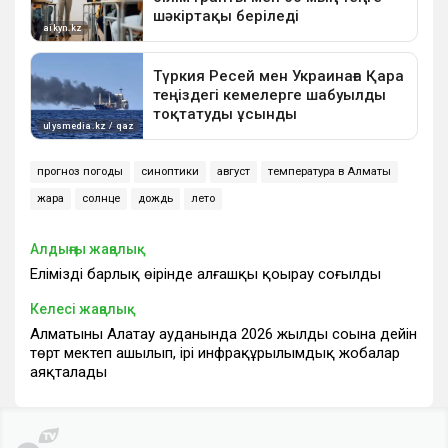
прогноз погоды
синоптики
август
температура в Алматы
жара
солнце
дождь
лето
Алдыңғы жаңалық
Еліміздің барлық өңірінде алғашқы қоңырау соғылды
Келесі жаңалық
Алматының Алатау ауданында 2026 жылдың соңына дейін
төрт мектеп ашылып, ірі инфрақұрылымдық жобалар
аяқталады