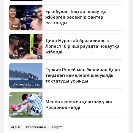
отдых
казахстанцы
август