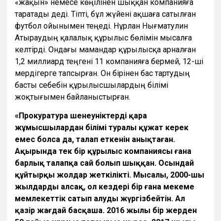
«жақын» немесе көңілінен шыққан компанияға
таратады деді. Тіпті, бұл жүйені ақшаға сатылған
футбол ойынымен теңеді. Нұрлан Нығматулин
Атыраудың қалалық құрылыс бөлімін мысалға
келтірді. Ондағы мамандар құрылысқа арналған
1,2 миллиард теңгені 11 компанияға бермей, 12-ші
мердігерге тапсырған. Он бірінен бас тартудың
басты себебін құрылысшылардың білімі
жоқтығымен байланыстырған.
«Прокуратура шенеуніктердің қара
жұмысшылардан білімі туралы құжат керек
емес болса да, талап еткенін анықтаған.
Ақырында тек бір құрылыс компаниясы ғана
барлық талапқа сай болып шыққан. Осындай
құйтырқы жолдар жеткілікті. Мысалы, 2000-шы
жылдарды алсақ, ол кездері бір ғана мекеме
мемлекеттік сатып алуды жүргізбейтін. Ал
қазір жағдай басқаша. 2016 жылы бір жерден