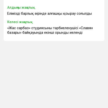
Алдыңғы жаңалық
Еліміздің барлық өңірінде алғашқы қоңырау соғылды
Келесі жаңалық
«Жас сарбаз» студиясының тәрбиеленушісі «Славян
базары» байқауында екінші орынды иеленді