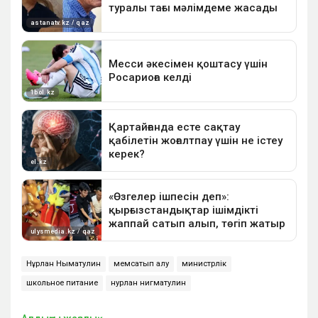
Нұрлан Нығматулин
мемсатып алу
министрлік
школьное питание
нурлан нигматулин