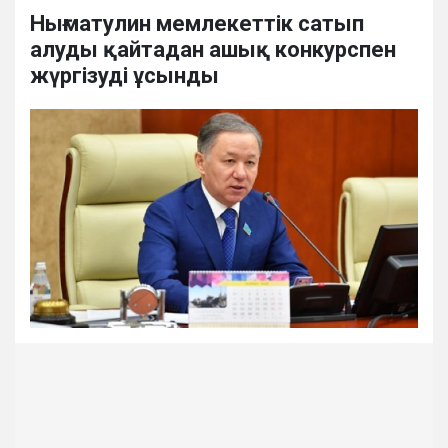
Нығматулин мемлекеттік сатып
алуды қайтадан ашық конкурспен
жүргізуді ұсынды