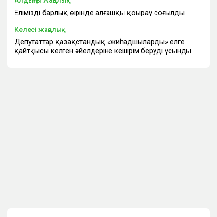
Алдыңғы жаңалық
Еліміздің барлық өңірінде алғашқы қоңырау соғылды
Келесі жаңалық
Депутаттар қазақстандық «жиһадшылардың» елге
қайтқысы келген әйелдеріне кешірім беруді ұсынды