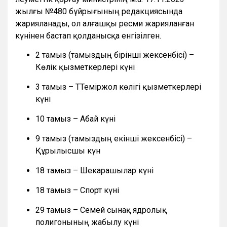
жылғы №480 бұйрығының редакциясында
жарияланады, ол алғашқы ресми жарияланған
күнінен бастап қолданысқа енгізілген.
2 тамыз (тамыздың бірінші жексенбісі) –
Көлік қызметкерлері күні
3 тамыз – ТТеміржол көлігі қызметкерлері
күні
10 тамыз – Абай күні
9 тамыз (тамыздың екінші жексенбісі) –
Құрылысшы күн
18 тамыз – Шекарашылар күні
18 тамыз – Спорт күні
29 тамыз – Семей сынақ ядролық
полигонының жабылу күні