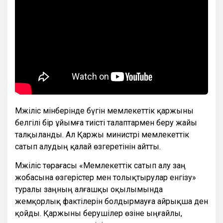
Мәжіліс мінберінде бүгін мемлекеттік қаржыны
белгілі бір ұйымға тиісті талаптармен беру жайы
талқыланды. Ал Қаржы министрі мемлекеттік
сатып алудың қалай өзгеретінін айтты.
Мәжіліс төрағасы «Мемлекеттік сатып алу заң
жобасына өзгерістер мен толықтырулар енгізу»
туралы заңның алғашқы оқылымында
жемқорлық фактілерін болдырмауға айрықша ден
қойды. Қаржыны берушілер өзіне ыңғайлы,