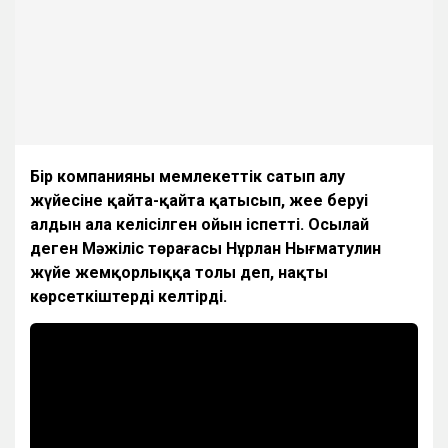
Бір компанияның мемлекеттік сатып алу
жүйесіне қайта-қайта қатысып, жеңе беруі
алдын ала келісілген ойын іспетті. Осылай
деген Мәжіліс төрағасы Нұрлан Нығматулин
жүйе жемқорлыққа толы деп, нақты
көрсеткіштерді келтірді.