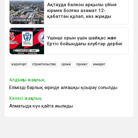
аэропорт
строительство
сроки
проект
ғимарат
Алдыңғы жаңалық
Еліміздің барлық өңірінде алғашқы қоңырау соғылды
Келесі жаңалық
Алматыда күн қайта жылиды