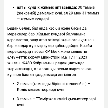
алты күндік жұмыс аптасында:
30 тамыз
(жексенбі) демалыс күні, ал 29 мен 31 тамыз
— жұмыс күндері.
Бұдан бөлек, бұл айда кәсіби және басқа да
мерекелер бар. Жұмыс күндері болғанына
қарамастан, олар атап өтіледі және оған қатысы
бар жандар құттықтаулар қабылдайды. Кәсіби
мерекелердің тізбесі ҚР Еңбек және халықты
әлеуметтік қорғау министрінің м.а. 17.11.2023
жылғы №480 бұйрығының редакциясында
жарияланады, ол алғашқы ресми жарияланған
күнінен бастап қолданысқа енгізілген.
2 тамыз (тамыздың бірінші жексенбісі) –
Көлік қызметкерлері күні
3 тамыз – ТТеміржол көлігі қызметкерлері
күні