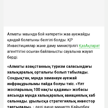
Алматы маңында бой көтеретін жаңа әуежайдың
қандай болатыны белгілі болды. ҚР
Инвестициялар және даму министрлігі
ҚазАқпарат
агенттігінің осыған байланысты сауалына жауап
берді.
«Алматы Қазақстанның туризм саласындағы
халықаралық орталығы болып табылады.
Сондықтан, мұнда заманауи әуежай
инфрақұрылымы пайда болуы тиіс. «Ұлт
жоспарының 100 нақты қадамы» жобасы
аясында мұнда халықаралық авиациялық хаб
салынады. Құрылысқа стратегиялық инвестор
тартылады»
, - деді вице-министр Қайырбек