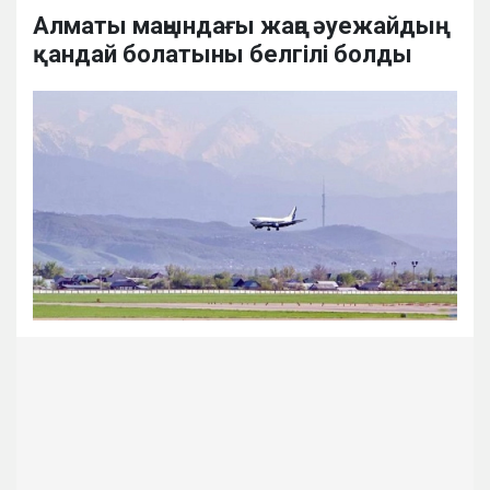
Алматы маңындағы жаңа әуежайдың
қандай болатыны белгілі болды