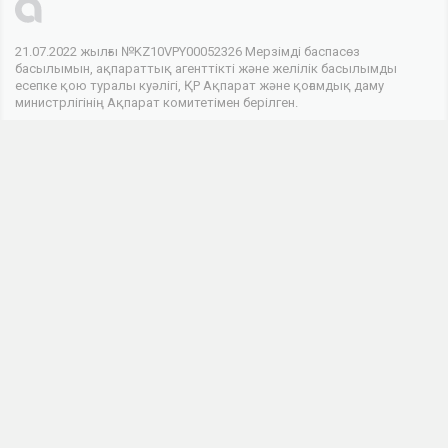
21.07.2022 жылғы №KZ10VPY00052326 Мерзімді баспасөз
басылымын, ақпараттық агенттікті және желілік басылымды
есепке қою туралы куәлігі, ҚР Ақпарат және қоғамдық даму
министрлігінің Ақпарат комитетімен берілген.
© 2026 . Барлық құқықтар сақталған
Телеарнасы
Арна туралы
Байланыс
Жарнама
Біз әлеуметтік желілердеміз
Бұл интернет-ресурстың ақпараттық өнімдері 18 жастан асқан
адамдарға арналған.