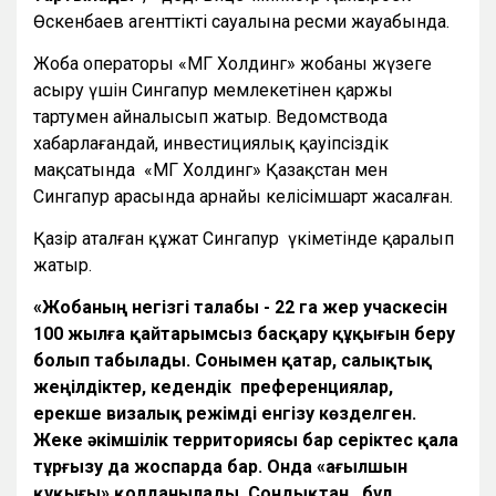
Өскенбаев агенттіктің сауалына ресми жауабында.
Жоба операторы «МГ Холдинг» жобаны жүзеге
асыру үшін Сингапур мемлекетінен қаржы
тартумен айналысып жатыр. Ведомствода
хабарлағандай, инвестициялық қауіпсіздік
мақсатында «МГ Холдинг» Қазақстан мен
Сингапур арасында арнайы келісімшарт жасалған.
Қазір аталған құжат Сингапур үкіметінде қаралып
жатыр.
«Жобаның негізгі талабы - 22 га жер учаскесін
100 жылға қайтарымсыз басқару құқығын беру
болып табылады. Сонымен қатар, салықтық
жеңілдіктер, кедендік преференциялар,
ерекше визалық режімді енгізу көзделген.
Жеке әкімшілік территориясы бар серіктес қала
тұрғызу да жоспарда бар. Онда «ағылшын
құқығы» қолданылады. Сондықтан, бұл