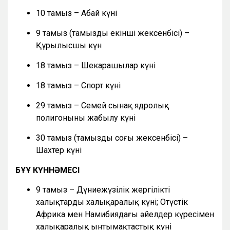
10 тамыз – Абай күні
9 тамыз (тамыздың екінші жексенбісі) –
Құрылысшы күн
18 тамыз – Шекарашылар күні
18 тамыз – Спорт күні
29 тамыз – Семей сынақ ядролық
полигонының жабылу күні
30 тамыз (тамыздың соңғы жексенбісі) –
Шахтер күні
БҰҰ КҮННӘМЕСІ
9 тамыз – Дүниежүзілік жергілікті
халықтардың халықаралық күні; Оңтүстік
Африка мен Намибиядағы әйелдер күресімен
халықаралық ынтымақтастық күні