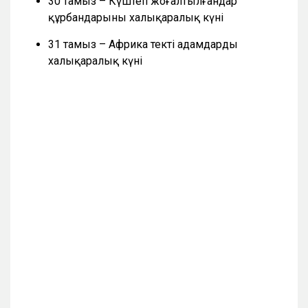
30 тамыз – Күштеп жоғалтылғандар
құрбандарының халықаралық күні
31 тамыз – Африка текті адамдардың
халықаралық күні