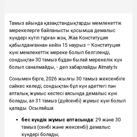
Тамыз айында қазақстандықтарды мемлекеттік
мерекелерге байланысты қосымша демалыс
күндері күтіп тұрған жоқ. Жаңа Конституция
қабылданғаннан кейін 15 наурыз – Конституция
күні мемлекеттік мереке болып белгіленді,
сондықтан 30 тамыз бұдан былай мерекелік күн
болып саналмайды, - деп хабарлайды Almaty.tv.
Сонымен бірге, 2026 жылғы 30 тамыз жексенбіге
сәйкес келеді, сондықтан бұл күн әдеттегі пән
апталық жұмыс кестесі аясында демалыс күні
болады, ал 31 тамыз (дүйсенбі) жұмыс күні болып
қалады. Осылайша:
бес күндік жұмыс аптасында:
29 және 30
тамыз (сенбі және жексенбі) демалыс
күндері болады;