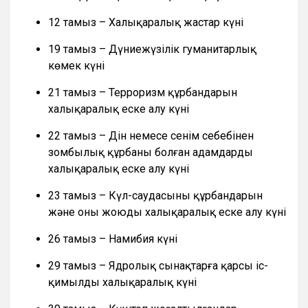
12 тамыз – Халықаралық жастар күні
19 тамыз – Дүниежүзілік гуманитарлық
көмек күні
21 тамыз – Терроризм құрбандарын
халықаралық еске алу күні
22 тамыз – Дін немесе сенім себебінен
зомбылық құрбаны болған адамдарды
халықаралық еске алу күні
23 тамыз – Күл-саудасының құрбандарын
және оны жоюды халықаралық еске алу күні
26 тамыз – Намибия күні
29 тамыз – Ядролық сынақтарға қарсы іс-
қимылдың халықаралық күні