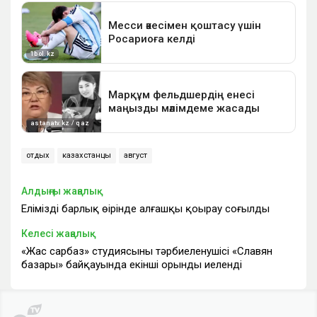
отдых
казахстанцы
август
Алдыңғы жаңалық
Еліміздің барлық өңірінде алғашқы қоңырау соғылды
Келесі жаңалық
«Жас сарбаз» студиясының тәрбиеленушісі «Славян
базары» байқауында екінші орынды иеленді