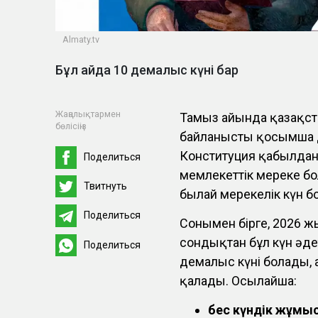
Almaty.tv
Бұл айда 10 демалыс күні бар
Жаңалықтармен
Тамыз айында қазақст
бөлісіңіз
байланысты қосымша де
Конституция қабылданғ
Поделиться
мемлекеттік мереке бо
Твитнуть
былай мерекелік күн б
Поделиться
Сонымен бірге, 2026 ж
сондықтан бұл күн әде
Поделиться
демалыс күні болады, 
қалады. Осылайша:
бес күндік жұмы