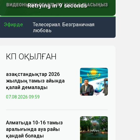
Эфирде
Телесериал. Безграничная
любовь
КӨП ОҚЫЛҒАН
Қазақстандықтар 2026
жылдың тамыз айында
қалай демалады
07.08.2026 09:59
Алматыда 10-16 тамыз
аралығында ауа райы
қандай болады