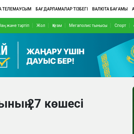
А ТЕЛЕМАУСЫМ
БАҒДАРЛАМАЛАР ТІЗБЕГІ
ВАЛЮТА БАҒАМЫ
Заң және тәртіп
Жол
Қоғам
Мегаполис тынысы
Спорт
ының 27 көшесі