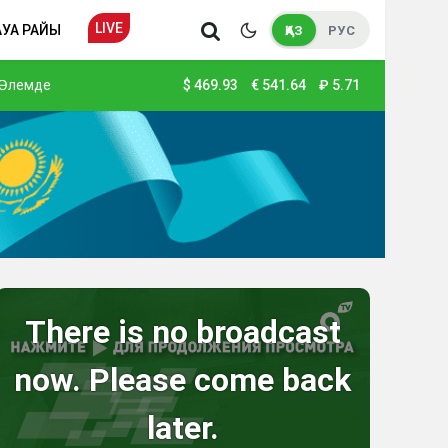
LIVE
АУА РАЙЫ
ҚАЗ
РУС
Әлемде
$
469.93
€
541.64
₽
5.71