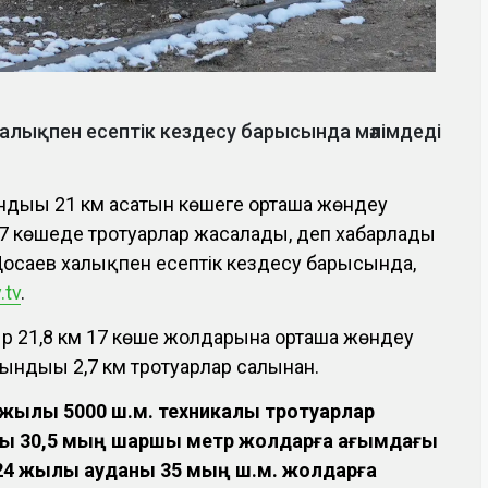
халықпен есептік кездесу барысында мәлімдеді
ндығы 21 км асатын көшеге орташа жөндеу
 7 көшеде тротуарлар жасалады, деп хабарлады
Досаев халықпен есептік кездесу барысында,
.tv
.
р 21,8 км 17 көше жолдарына орташа жөндеу
зындығы 2,7 км тротуарлар салынған.
 жылы 5000 ш.м. техникалық тротуарлар
ны 30,5 мың шаршы метр жолдарға ағымдағы
024 жылы ауданы 35 мың ш.м. жолдарға