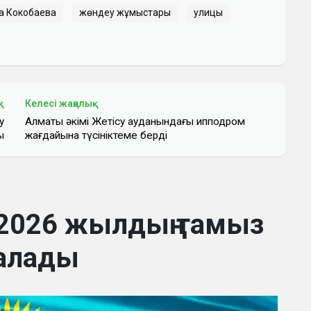
а Кокобаева
жөндеу жұмыстары
улицы
қ
Келесі жаңалық
у
Алматы әкімі Жетісу ауданындағы ипподром
ы
жағдайына түсініктеме берді
2026 жылдың тамыз
алады