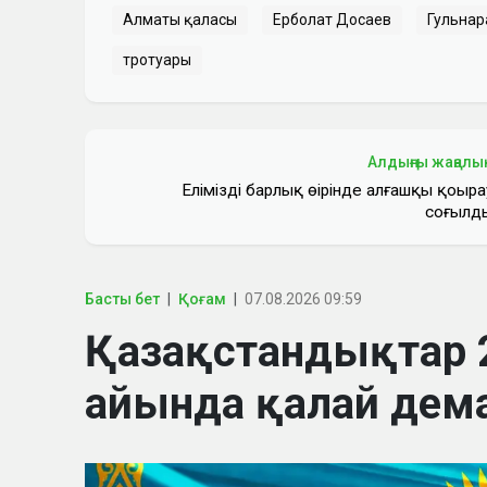
Алматы қаласы
Ерболат Досаев
Гульнар
тротуары
Алдыңғы жаңалы
Еліміздің барлық өңірінде алғашқы қоңыра
соғылд
Басты бет
Қоғам
07.08.2026 09:59
Қазақстандықтар 
айында қалай дем