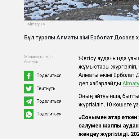
Almaty TV
Бұл туралы Алматы әкімі Ерболат Досаев 
Жаңалықтармен
Жетісу ауданында ұзы
бөлісіңіз
жұмыстары жүргізіліп,
Алматы әкімі Ерболат 
Поделиться
деп хабарлайды
Almaty
Твитнуть
Оның айтуынша, былты
Поделиться
жүргізіліп, 10 көшеге ұ
Поделиться
«Сонымен қатар өткен
салумен жалпы ауда
жөндеу жүргізілді. 2