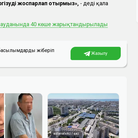
гізуді жоспарлап отырмыз»,
- деді қала
у ауданында 40 көше жарықтандырылады
а басылымдарды жіберіп
Жазылу