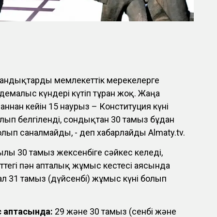
андықтарды мемлекеттік мерекелерге
малыс күндері күтіп тұрған жоқ. Жаңа
аннан кейін 15 наурыз – Конституция күні
лып белгіленді, сондықтан 30 тамыз бұдан
олып саналмайды, - деп хабарлайды Almaty.tv.
ылғы 30 тамыз жексенбіге сәйкес келеді,
ттегі пән апталық жұмыс кестесі аясында
ал 31 тамыз (дүйсенбі) жұмыс күні болып
с аптасында:
29 және 30 тамыз (сенбі және