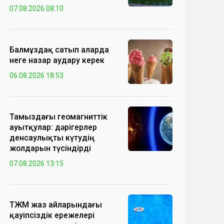
07.08.2026 08:10
Балмұздақ сатып аларда
неге назар аудару керек
06.08.2026 18:53
Тамыздағы геомагниттік
ауытқулар: дәрігерлер
денсаулықты күтудің
жолдарын түсіндірді
07.08.2026 13:15
ТЖМ жаз айларындағы
қауіпсіздік ережелері