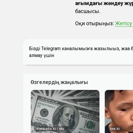
ағымдағы жөндеу жүр
басшысы.
Оқи отырыңыз:
Жетіс
Біздің Telegram каналымызға жазылыңыз, жаң
алмау үшін