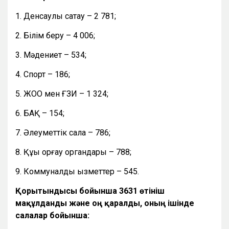
1. Денсаулық сақтау – 2 781;
2. Білім беру – 4 006;
3. Мәдениет – 534;
4. Спорт – 186;
5. ЖОО мен ҒЗИ – 1 324;
6. БАҚ – 154;
7. Әлеуметтік сала – 786;
8. Құқық қорғау органдары – 788;
9. Коммуналдық қызметтер – 545.
Қорытындысы бойынша 3631 өтініш
мақұлданды және оң қаралды, оның ішінде
салалар бойынша: