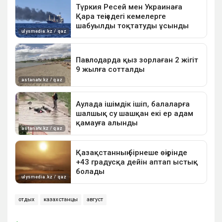
отдых
казахстанцы
август