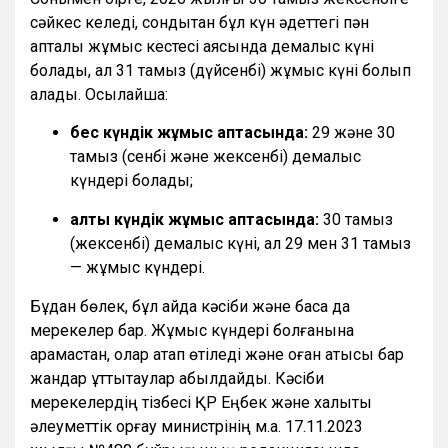
сәйкес келеді, сондықтан бұл күн әдеттегі пән
апталық жұмыс кестесі аясында демалыс күні
болады, ал 31 тамыз (дүйсенбі) жұмыс күні болып
қалады. Осылайша:
бес күндік жұмыс аптасында:
29 және 30
тамыз (сенбі және жексенбі) демалыс
күндері болады;
алты күндік жұмыс аптасында:
30 тамыз
(жексенбі) демалыс күні, ал 29 мен 31 тамыз
— жұмыс күндері.
Бұдан бөлек, бұл айда кәсіби және басқа да
мерекелер бар. Жұмыс күндері болғанына
қарамастан, олар атап өтіледі және оған қатысы бар
жандар құттықтаулар қабылдайды. Кәсіби
мерекелердің тізбесі ҚР Еңбек және халықты
әлеуметтік қорғау министрінің м.а. 17.11.2023