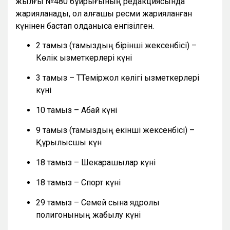
жылғы №480 бұйрығының редакциясында
жарияланады, ол алғашқы ресми жарияланған
күнінен бастап қолданысқа енгізілген.
2 тамыз (тамыздың бірінші жексенбісі) –
Көлік қызметкерлері күні
3 тамыз – ТТеміржол көлігі қызметкерлері
күні
10 тамыз – Абай күні
9 тамыз (тамыздың екінші жексенбісі) –
Құрылысшы күн
18 тамыз – Шекарашылар күні
18 тамыз – Спорт күні
29 тамыз – Семей сынақ ядролық
полигонының жабылу күні