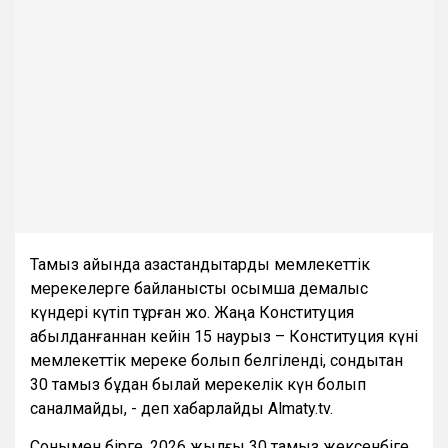
Тамыз айында қазақстандықтарды мемлекеттік
мерекелерге байланысты қосымша демалыс
күндері күтіп тұрған жоқ. Жаңа Конституция
қабылданғаннан кейін 15 наурыз – Конституция күні
мемлекеттік мереке болып белгіленді, сондықтан
30 тамыз бұдан былай мерекелік күн болып
саналмайды, - деп хабарлайды Almaty.tv.
Сонымен бірге, 2026 жылғы 30 тамыз жексенбіге