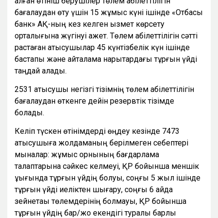
алған өтініш берушілер төлем қабілеттілігін
бағалаудан өту үшін 15 жұмыс күні ішінде
«Отбасы
банк»
АҚ-ның кез келген қызмет көрсету
орталығына жүгінуі қажет. Төлем қабілеттілігін сәтті
растаған қатысушылар 45 күнтізбелік күн ішінде
бастапқы және қайталама нарықтардағы тұрғын үйді
таңдай алады.
2531 қатысушы негізгі тізімнің төлем қабілеттілігін
бағалаудан өткенге дейін резервтік тізімде
болады.
Келіп түскен өтінімдерді өңдеу кезінде 7473
қатысушыға жолдаманың берілмеген себептері
мыналар: жұмыс орнының бағдарлама
талаптарына сәйкес келмеуі, ҚР бойынша меншік
құқығында тұрғын үйдің болуы, соңғы 5 жыл ішінде
тұрғын үйді иеліктен шығару, соңғы 6 айда
зейнетақы төлемдерінің болмауы, ҚР бойынша
тұрғын үйдің бар/жоқ екендігі туралы барлық