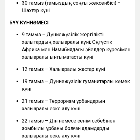
30 тамыз (тамыздың соңғы жексенбісі) –
Шахтер күні
БҰҰ КҮННӘМЕСІ
9 тамыз – Дүниежүзілік жергілікті
халықтардың халықаралық күні; Оңтүстік
Африка мен Намибиядағы әйелдер күресімен
халықаралық ынтымақтастық күні
12 тамыз – Халықаралық жастар күні
19 тамыз – Дүниежүзілік гуманитарлық көмек
күні
21 тамыз – Терроризм құрбандарын
халықаралық еске алу күні
22 тамыз – Дін немесе сенім себебінен
зомбылық құрбаны болған адамдарды
халықаралық еске алу күні