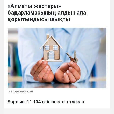
«Алматы жастары»
бағдарламасының алдын ала
қорытындысы шықты
ашық дереккөзден
Барлығы 11 104 өтініш келіп түскен