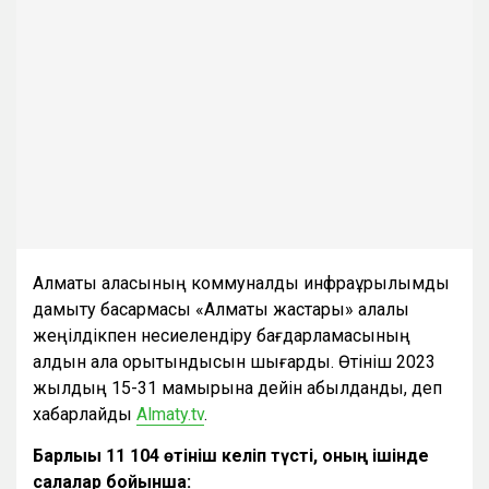
Алматы қаласының коммуналдық инфрақұрылымды
дамыту басқармасы «Алматы жастары» қалалық
жеңілдікпен несиелендіру бағдарламасының
алдын ала қорытындысын шығарды. Өтініш 2023
жылдың 15-31 мамырына дейін қабылданды, деп
хабарлайды
Almaty.tv
.
Барлығы 11 104 өтініш келіп түсті, оның ішінде
салалар бойынша: