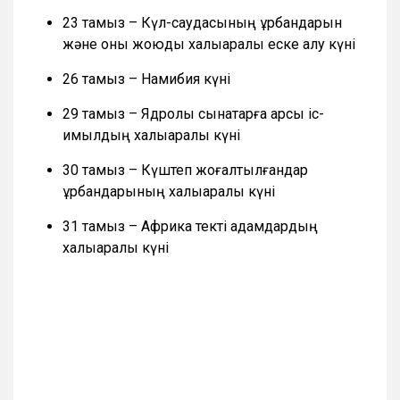
23 тамыз – Күл-саудасының құрбандарын
және оны жоюды халықаралық еске алу күні
26 тамыз – Намибия күні
29 тамыз – Ядролық сынақтарға қарсы іс-
қимылдың халықаралық күні
30 тамыз – Күштеп жоғалтылғандар
құрбандарының халықаралық күні
31 тамыз – Африка текті адамдардың
халықаралық күні