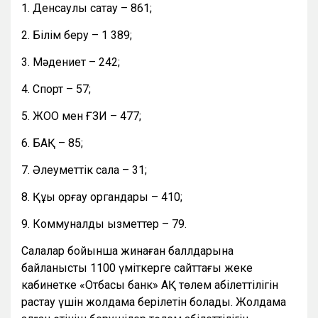
1. Денсаулық сақтау – 861;
2. Білім беру – 1 389;
3. Мәдениет – 242;
4. Спорт – 57;
5. ЖОО мен ҒЗИ – 477;
6. БАҚ – 85;
7. Әлеуметтік сала – 31;
8. Құқық қорғау органдары – 410;
9. Коммуналдық қызметтер – 79.
Салалар бойынша жинаған баллдарына
байланысты 1100 үміткерге сайттағы жеке
кабинетке «Отбасы банк» АҚ төлем қабілеттілігін
растау үшін жолдама берілетін болады. Жолдама