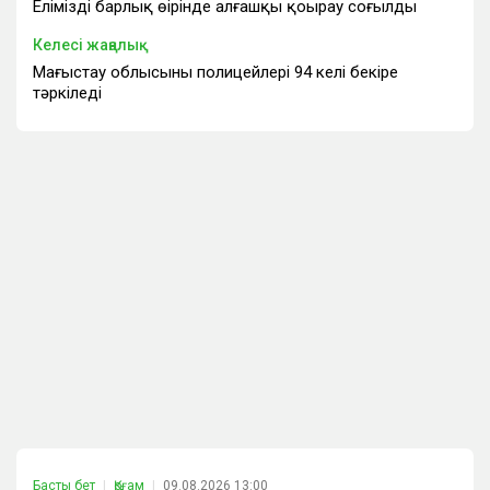
Еліміздің барлық өңірінде алғашқы қоңырау соғылды
Келесі жаңалық
Маңғыстау облысының полицейлері 94 келі бекіре
тәркіледі
Басты бет
Қоғам
09.08.2026 13:00