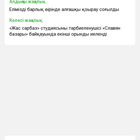
Алдыңғы жаңалық
Еліміздің барлық өңірінде алғашқы қоңырау соғылды
Келесі жаңалық
«Жас сарбаз» студиясының тәрбиеленушісі «Славян
базары» байқауында екінші орынды иеленді