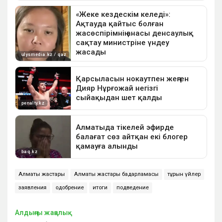
Алматы жастары
Алматы жастары бағдарламасы
тұрғын үйлер
заявления
одобрение
итоги
подведение
Алдыңғы жаңалық