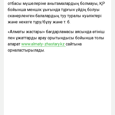
отбасы мүшелеріне анықтамалардың болмауы, ҚР
бойынша меншік құқығында тұрғын үйдің болуы
сканерленген балалардың туу туралы куәліктері
және некеге тұру/бұзу және т. б.
«Алматы жастары» бағдарламасы аясында өтініш
пен құжаттарды қарау қорытындысы бойынша толық
ақпарат
www.almaty-zhastary.kz
сайтына
орналастырылады.