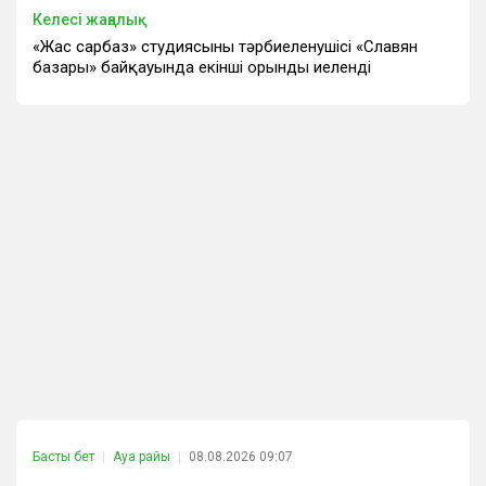
Келесі жаңалық
«Жас сарбаз» студиясының тәрбиеленушісі «Славян
базары» байқауында екінші орынды иеленді
Басты бет
Ауа райы
08.08.2026 09:07