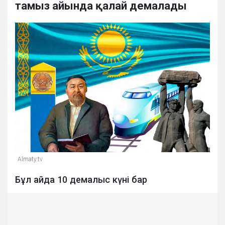
тамыз айында қалай демалады
Almaty.tv
Бұл айда 10 демалыс күні бар