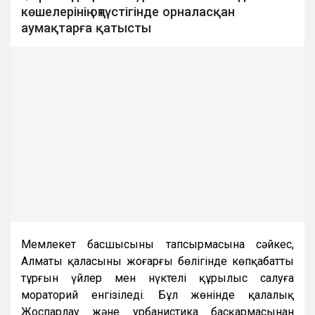
көшелерінің оңтүстігінде орналасқан
аумақтарға қатысты
Мемлекет басшысының тапсырмасына сәйкес,
Алматы қаласының жоғарғы бөлігінде көпқабатты
тұрғын үйлер мен нүктелі құрылыс салуға
мораторий енгізіледі. Бұл жөнінде қалалық
Жоспарлау және урбанистика басқармасынан