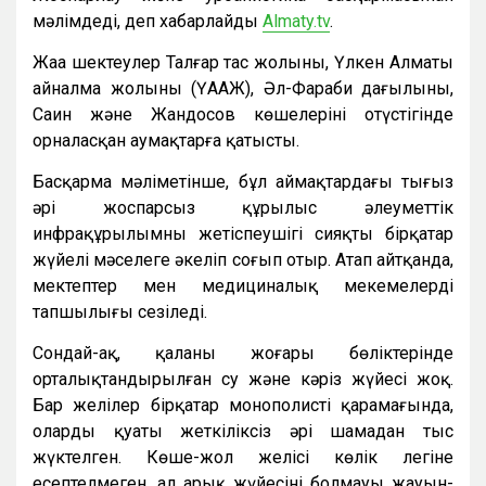
мәлімдеді, деп хабарлайды
Almaty.tv
.
Жаңа шектеулер Талғар тас жолының, Үлкен Алматы
айналма жолының (ҮААЖ), Әл-Фараби даңғылының,
Саин және Жандосов көшелерінің оңтүстігінде
орналасқан аумақтарға қатысты.
Басқарма мәліметінше, бұл аймақтардағы тығыз
әрі жоспарсыз құрылыс әлеуметтік
инфрақұрылымның жетіспеушігі сияқты бірқатар
жүйелі мәселеге әкеліп соғып отыр. Атап айтқанда,
мектептер мен медициналық мекемелердің
тапшылығы сезіледі.
Сондай-ақ, қаланың жоғары бөліктерінде
орталықтандырылған су және кәріз жүйесі жоқ.
Бар желілер бірқатар монополистің қарамағында,
олардың қуаты жеткіліксіз әрі шамадан тыс
жүктелген. Көше-жол желісі көлік легіне
есептелмеген, ал арық жүйесінің болмауы жауын-