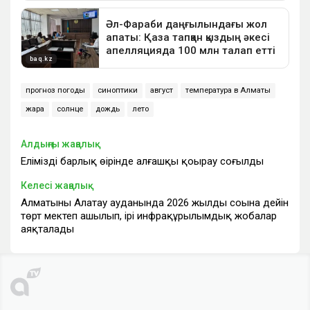
прогноз погоды
синоптики
август
температура в Алматы
жара
солнце
дождь
лето
Алдыңғы жаңалық
Еліміздің барлық өңірінде алғашқы қоңырау соғылды
Келесі жаңалық
Алматының Алатау ауданында 2026 жылдың соңына дейін
төрт мектеп ашылып, ірі инфрақұрылымдық жобалар
аяқталады