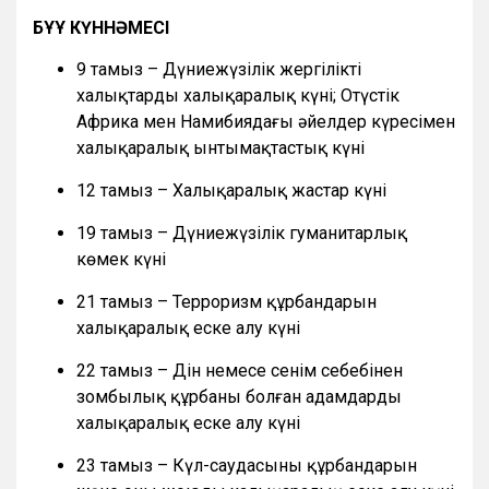
БҰҰ КҮННӘМЕСІ
9 тамыз – Дүниежүзілік жергілікті
халықтардың халықаралық күні; Оңтүстік
Африка мен Намибиядағы әйелдер күресімен
халықаралық ынтымақтастық күні
12 тамыз – Халықаралық жастар күні
19 тамыз – Дүниежүзілік гуманитарлық
көмек күні
21 тамыз – Терроризм құрбандарын
халықаралық еске алу күні
22 тамыз – Дін немесе сенім себебінен
зомбылық құрбаны болған адамдарды
халықаралық еске алу күні
23 тамыз – Күл-саудасының құрбандарын