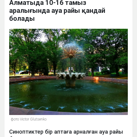
Алматыда 10-16 тамыз
аралығында ауа райы қандай
болады
фото Victor Glutsenko
Синоптиктер бір аптаға арналған ауа райы