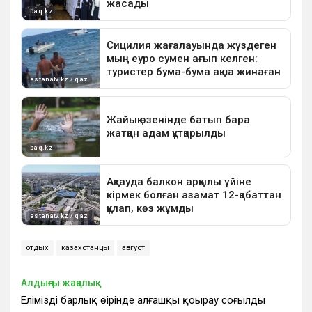
отдых
казахстанцы
август
Алдыңғы жаңалық
Еліміздің барлық өңірінде алғашқы қоңырау соғылды