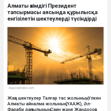
Алматы әкімдігі Президент
тапсырмасы аясында құрылысқа
енгізілетін шектеулерді түсіндірді
Depositphotos.com
Жаңа шектеулер Талғар тас жолының, Үлкен
Алматы айналма жолының (ҮААЖ), Әл-
Фараби даңғылының, Саин және Жандосов