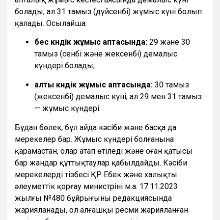
болады, ал 31 тамыз (дүйсенбі) жұмыс күні болып
қалады. Осылайша:
бес күндік жұмыс аптасында:
29 және 30
тамыз (сенбі және жексенбі) демалыс
күндері болады;
алты күндік жұмыс аптасында:
30 тамыз
(жексенбі) демалыс күні, ал 29 мен 31 тамыз
— жұмыс күндері.
Бұдан бөлек, бұл айда кәсіби және басқа да
мерекелер бар. Жұмыс күндері болғанына
қарамастан, олар атап өтіледі және оған қатысы
бар жандар құттықтаулар қабылдайды. Кәсіби
мерекелердің тізбесі ҚР Еңбек және халықты
әлеуметтік қорғау министрінің м.а. 17.11.2023
жылғы №480 бұйрығының редакциясында
жарияланады, ол алғашқы ресми жарияланған