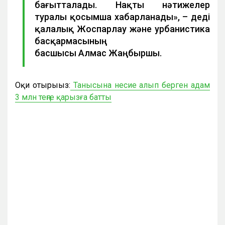
бағытталады. Нақты нәтижелер
туралы қосымша хабарланады», – деді
қалалық Жоспарлау және урбанистика
басқармасының
басшысы Алмас Жаңбыршы.
Оқи отырыңыз:
Танысына несие алып берген адам
3 млн теңге қарызға батты