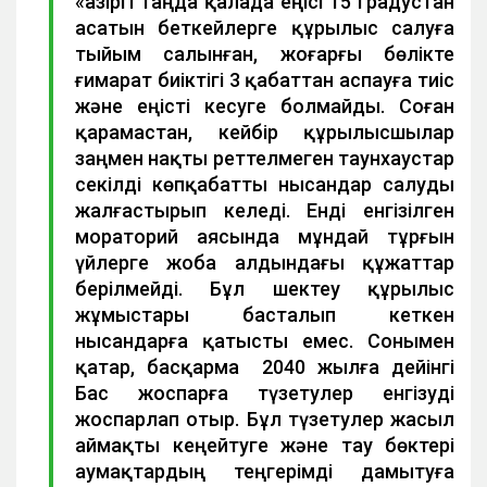
«Қазіргі таңда қалада еңісі 15 градустан
асатын беткейлерге құрылыс салуға
тыйым салынған, жоғарғы бөлікте
ғимарат биіктігі 3 қабаттан аспауға тиіс
және еңісті кесуге болмайды. Соған
қарамастан, кейбір құрылысшылар
заңмен нақты реттелмеген таунхаустар
секілді көпқабатты нысандар салуды
жалғастырып келеді. Енді енгізілген
мораторий аясында мұндай тұрғын
үйлерге жоба алдындағы құжаттар
берілмейді. Бұл шектеу құрылыс
жұмыстары басталып кеткен
нысандарға қатысты емес. Сонымен
қатар, басқарма 2040 жылға дейінгі
Бас жоспарға түзетулер енгізуді
жоспарлап отыр. Бұл түзетулер жасыл
аймақты кеңейтуге және тау бөктері
аумақтардың теңгерімді дамытуға