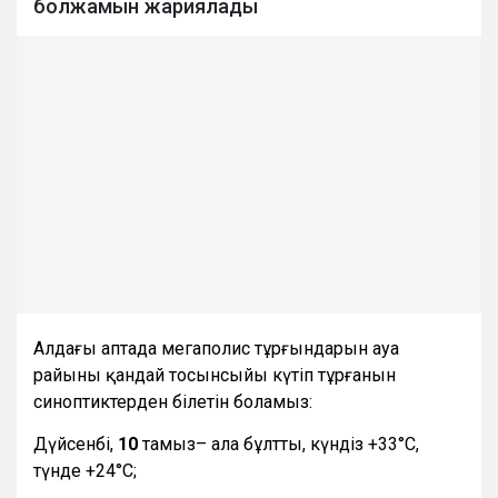
болжамын жариялады
Алдағы аптада мегаполис тұрғындарын ауа
райының қандай тосынсыйы күтіп тұрғанын
синоптиктерден білетін боламыз:
Дүйсенбі,
10
тамыз– ала бұлтты, күндіз +33°С,
түнде +24°С;