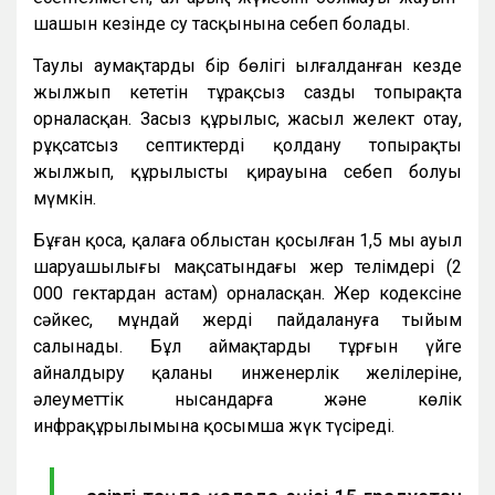
шашын кезінде су тасқынына себеп болады.
Таулы аумақтардың бір бөлігі ылғалданған кезде
жылжып кететін тұрақсыз сазды топырақта
орналасқан. Заңсыз құрылыс, жасыл желект отау,
рұқсатсыз септиктерді қолдану топырақтың
жылжып, құрылыстың қирауына себеп болуы
мүмкін.
Бұған қоса, қалаға облыстан қосылған 1,5 мың ауыл
шаруашылығы мақсатындағы жер телімдері (2
000 гектардан астам) орналасқан. Жер кодексіне
сәйкес, мұндай жерді пайдалануға тыйым
салынады. Бұл аймақтарды тұрғын үйге
айналдыру қаланың инженерлік желілеріне,
әлеуметтік нысандарға және көлік
инфрақұрылымына қосымша жүк түсіреді.