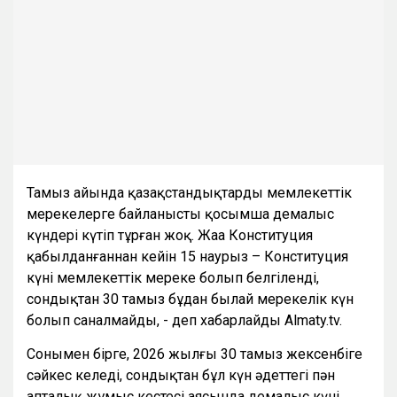
Тамыз айында қазақстандықтарды мемлекеттік
мерекелерге байланысты қосымша демалыс
күндері күтіп тұрған жоқ. Жаңа Конституция
қабылданғаннан кейін 15 наурыз – Конституция
күні мемлекеттік мереке болып белгіленді,
сондықтан 30 тамыз бұдан былай мерекелік күн
болып саналмайды, - деп хабарлайды Almaty.tv.
Сонымен бірге, 2026 жылғы 30 тамыз жексенбіге
сәйкес келеді, сондықтан бұл күн әдеттегі пән
апталық жұмыс кестесі аясында демалыс күні