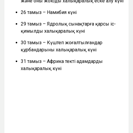
және оны жоюды халықаралық еске алу күні
26 тамыз – Намибия күні
29 тамыз – Ядролық сынақтарға қарсы іс-
қимылдың халықаралық күні
30 тамыз – Күштеп жоғалтылғандар
құрбандарының халықаралық күні
31 тамыз – Африка текті адамдардың
халықаралық күні