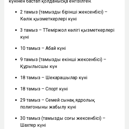
күнінен бастап қолданысқа енгізілген.
2 тамыз (тамыздың бірінші жексенбісі) –
Көлік қызметкерлері күні
3 тамыз – ТТеміржол көлігі қызметкерлері
күні
10 тамыз – Абай күні
9 тамыз (тамыздың екінші жексенбісі) –
Құрылысшы күн
18 тамыз – Шекарашылар күні
18 тамыз – Спорт күні
29 тамыз – Семей сынақ ядролық
полигонының жабылу күні
30 тамыз (тамыздың соңғы жексенбісі) –
Шахтер күні