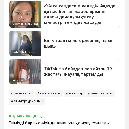
алматылықтар
Алматы қаласы
құрылыстар
құрылыс саласы
жол инфрақұрылымы
Алдыңғы жаңалық
Еліміздің барлық өңірінде алғашқы қоңырау соғылды