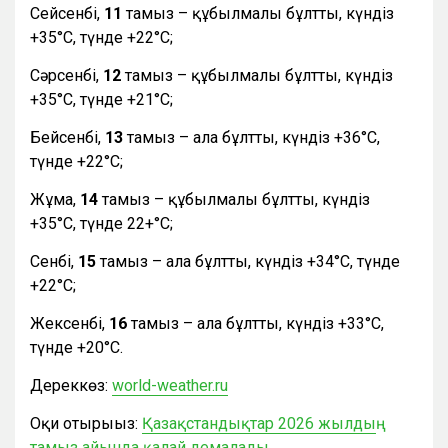
Сейсенбі,
11
тамыз – құбылмалы бұлтты, күндіз
+35°С, түнде +22°С;
Сәрсенбі,
12
тамыз – құбылмалы бұлтты, күндіз
+35°С, түнде +21°С;
Бейсенбі,
13
тамыз – ала бұлтты, күндіз +36°С,
түнде +22°С;
Жұма,
14
тамыз – құбылмалы бұлтты, күндіз
+35°С, түнде 22+°С;
Сенбі,
15
тамыз – ала бұлтты, күндіз +34°С, түнде
+22°С;
Жексенбі,
16
тамыз – ала бұлтты, күндіз +33°С,
түнде +20°С.
Дереккөз:
world-weather.ru
Оқи отырыңыз:
Қазақстандықтар 2026 жылдың
тамыз айында қалай демалады