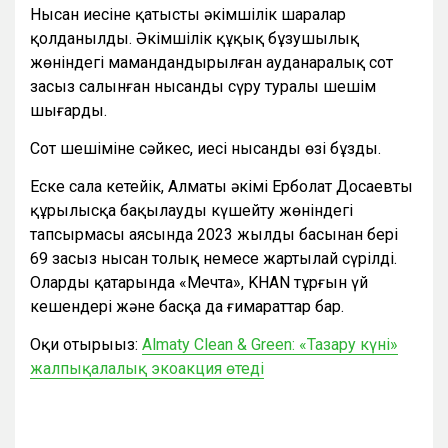
Нысан иесіне қатысты әкімшілік шаралар
қолданылды. Әкімшілік құқық бұзушылық
жөніндегі мамандандырылған ауданаралық сот
заңсыз салынған нысанды сүру туралы шешім
шығарды.
Сот шешіміне сәйкес, иесі нысанды өзі бұзды.
Еске сала кетейік, Алматы әкімі Ерболат Досаевтың
құрылысқа бақылауды күшейту жөніндегі
тапсырмасы аясында 2023 жылдың басынан бері
69 заңсыз нысан толық немесе жартылай сүрілді.
Олардың қатарында «Мечта», KHAN тұрғын үй
кешендері және басқа да ғимараттар бар.
Оқи отырыңыз:
Almaty Clean & Green: «Тазару күні»
жалпықалалық экоакция өтеді