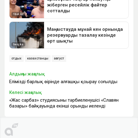
отдых
казахстанцы
август
Алдыңғы жаңалық
Еліміздің барлық өңірінде алғашқы қоңырау соғылды
Келесі жаңалық
«Жас сарбаз» студиясының тәрбиеленушісі «Славян
базары» байқауында екінші орынды иеленді