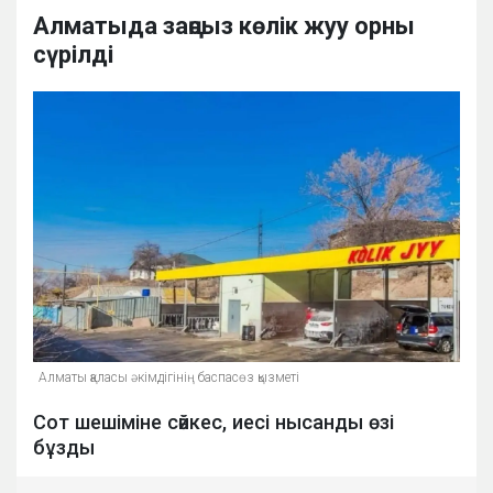
Алматыда заңсыз көлік жуу орны
сүрілді
Алматы қаласы әкімдігінің баспасөз қызметі
Сот шешіміне сәйкес, иесі нысанды өзі
бұзды