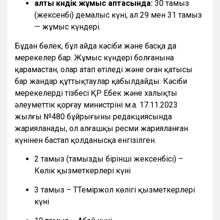
алты күндік жұмыс аптасында:
30 тамыз
(жексенбі) демалыс күні, ал 29 мен 31 тамыз
— жұмыс күндері.
Бұдан бөлек, бұл айда кәсіби және басқа да
мерекелер бар. Жұмыс күндері болғанына
қарамастан, олар атап өтіледі және оған қатысы
бар жандар құттықтаулар қабылдайды. Кәсіби
мерекелердің тізбесі ҚР Еңбек және халықты
әлеуметтік қорғау министрінің м.а. 17.11.2023
жылғы №480 бұйрығының редакциясында
жарияланады, ол алғашқы ресми жарияланған
күнінен бастап қолданысқа енгізілген.
2 тамыз (тамыздың бірінші жексенбісі) –
Көлік қызметкерлері күні
3 тамыз – ТТеміржол көлігі қызметкерлері
күні