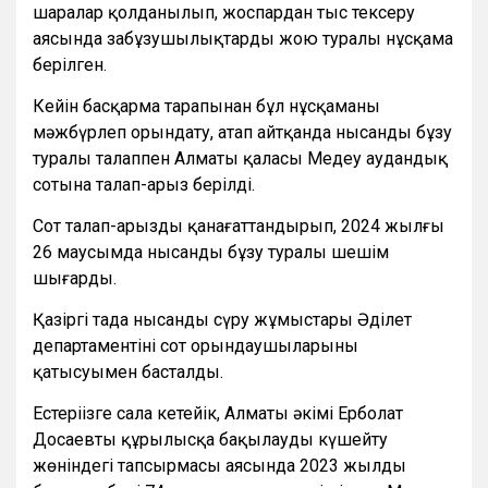
шаралар қолданылып, жоспардан тыс тексеру
аясында заңбұзушылықтарды жою туралы нұсқама
берілген.
Кейін басқарма тарапынан бұл нұсқаманы
мәжбүрлеп орындату, атап айтқанда нысанды бұзу
туралы талаппен Алматы қаласы Медеу аудандық
сотына талап-арыз берілді.
Сот талап-арызды қанағаттандырып, 2024 жылғы
26 маусымда нысанды бұзу туралы шешім
шығарды.
Қазіргі таңда нысанды сүру жұмыстары Әділет
департаментінің сот орындаушыларының
қатысуымен басталды.
Естеріңізге сала кетейік, Алматы әкімі Ерболат
Досаевтың құрылысқа бақылауды күшейту
жөніндегі тапсырмасы аясында 2023 жылдың