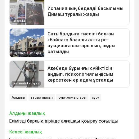
Алматы
заңсыз нысан
сүру жұмыстары
сүру
Алдыңғы жаңалық
Еліміздің барлық өңірінде алғашқы қоңырау соғылды
Келесі жаңалық