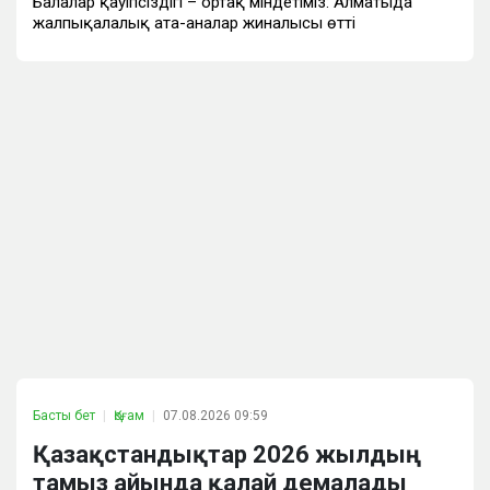
Балалар қауіпсіздігі – ортақ міндетіміз: Алматыда
жалпықалалық ата-аналар жиналысы өтті
Басты бет
Қоғам
07.08.2026 09:59
Қазақстандықтар 2026 жылдың
тамыз айында қалай демалады