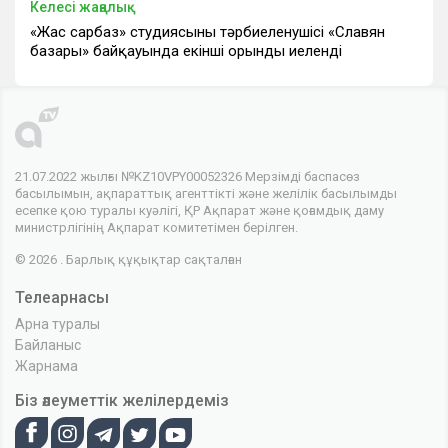
Келесі жаңалық
«Жас сарбаз» студиясының тәрбиеленушісі «Славян
базары» байқауында екінші орынды иеленді
21.07.2022 жылғы №KZ10VPY00052326 Мерзімді баспасөз
басылымын, ақпараттық агенттікті және желілік басылымды
есепке қою туралы куәлігі, ҚР Ақпарат және қоғамдық даму
министрлігінің Ақпарат комитетімен берілген.
© 2026 . Барлық құқықтар сақталған
Телеарнасы
Арна туралы
Байланыс
Жарнама
Біз әлеуметтік желілердеміз