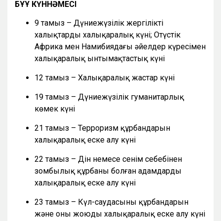
БҰҰ КҮННӘМЕСІ
9 тамыз – Дүниежүзілік жергілікті
халықтардың халықаралық күні; Оңтүстік
Африка мен Намибиядағы әйелдер күресімен
халықаралық ынтымақтастық күні
12 тамыз – Халықаралық жастар күні
19 тамыз – Дүниежүзілік гуманитарлық
көмек күні
21 тамыз – Терроризм құрбандарын
халықаралық еске алу күні
22 тамыз – Дін немесе сенім себебінен
зомбылық құрбаны болған адамдарды
халықаралық еске алу күні
23 тамыз – Күл-саудасының құрбандарын
және оны жоюды халықаралық еске алу күні