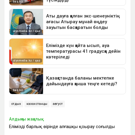
отдых
казахстанцы
август
Алдыңғы жаңалық
Еліміздің барлық өңірінде алғашқы қоңырау соғылды