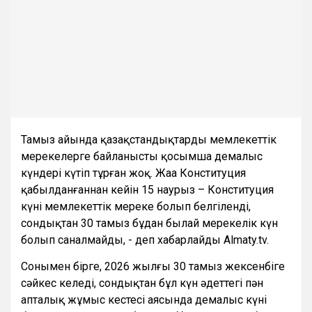
Тамыз айында қазақстандықтарды мемлекеттік
мерекелерге байланысты қосымша демалыс
күндері күтіп тұрған жоқ. Жаңа Конституция
қабылданғаннан кейін 15 наурыз – Конституция
күні мемлекеттік мереке болып белгіленді,
сондықтан 30 тамыз бұдан былай мерекелік күн
болып саналмайды, - деп хабарлайды Almaty.tv.
Сонымен бірге, 2026 жылғы 30 тамыз жексенбіге
сәйкес келеді, сондықтан бұл күн әдеттегі пән
апталық жұмыс кестесі аясында демалыс күні