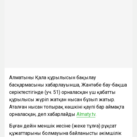
Алматының Қала құрылысын бақылау
басқармасының хабарлауынша, Жантөбе бау-бақша
серіктестігінде (уч. 51) орналасқан үш қабатты
құрылысы жүріп жатқан нысан бұзып жатыр.
Аталған нысан топырақ көшкіні қаупі бар аймақта
орналасқан, деп хабарлайды
Аlmaty.tv
.
Бұған дейін меншік иесіне (жеке тұлға) рұқсат
құжаттарының болмауына байланысты әкімшілік