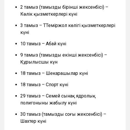
2 тамыз (тамыздың бірінші жексенбісі) –
Көлік қызметкерлері күні
3 тамыз – ТТеміржол көлігі қызметкерлері
күні
10 тамыз – Абай күні
9 тамыз (тамыздың екінші жексенбісі) –
Құрылысшы күн
18 тамыз – Шекарашылар күні
18 тамыз – Спорт күні
29 тамыз – Семей сынақ ядролық
полигонының жабылу күні
30 тамыз (тамыздың соңғы жексенбісі) –
Шахтер күні