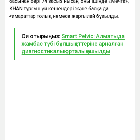
басынан бері 74 заңсыз нысан, оның ішінде «Мечта»,
KHAN тұрғын үй кешендері және басқа да
ғимараттар толық немесе жартылай бұзылды.
Оқи отырыңыз:
Smart Pelvic: Алматыда
жамбас түбі бұлшықеттеріне арналған
диагностикалық орталық ашылды