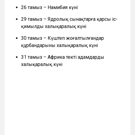
26 тамыз – Намибия күні
29 тамыз – Ядролық сынақтарға қарсы іс-
қимылдың халықаралық күні
30 тамыз – Күштеп жоғалтылғандар
құрбандарының халықаралық күні
31 тамыз – Африка текті адамдардың
халықаралық күні