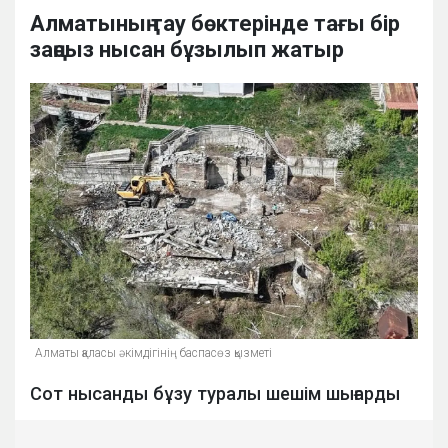
Алматының тау бөктерінде тағы бір
заңсыз нысан бұзылып жатыр
Алматы қаласы әкімдігінің баспасөз қызметі
Сот нысанды бұзу туралы шешім шығарды