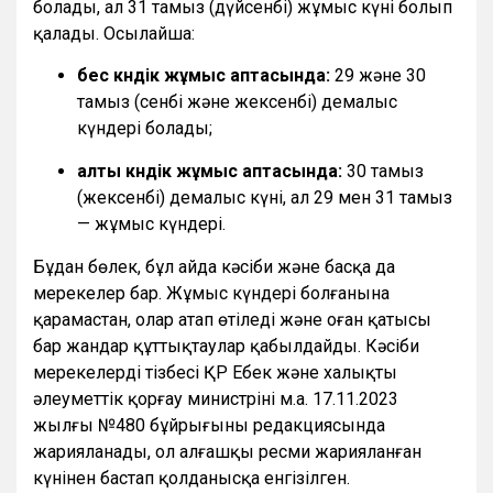
болады, ал 31 тамыз (дүйсенбі) жұмыс күні болып
қалады. Осылайша:
бес күндік жұмыс аптасында:
29 және 30
тамыз (сенбі және жексенбі) демалыс
күндері болады;
алты күндік жұмыс аптасында:
30 тамыз
(жексенбі) демалыс күні, ал 29 мен 31 тамыз
— жұмыс күндері.
Бұдан бөлек, бұл айда кәсіби және басқа да
мерекелер бар. Жұмыс күндері болғанына
қарамастан, олар атап өтіледі және оған қатысы
бар жандар құттықтаулар қабылдайды. Кәсіби
мерекелердің тізбесі ҚР Еңбек және халықты
әлеуметтік қорғау министрінің м.а. 17.11.2023
жылғы №480 бұйрығының редакциясында
жарияланады, ол алғашқы ресми жарияланған
күнінен бастап қолданысқа енгізілген.