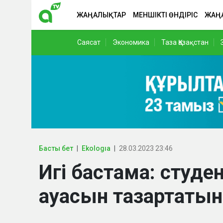
ЖАҢАЛЫҚТАР
МЕНШІКТІ ӨНДІРІС
ЖАҢ
Саясат
Экономика
Таза Қазақстан
Басты бет
Ekologıa
28.03.2023 23:46
Игі бастама: студе
ауасын тазартатын