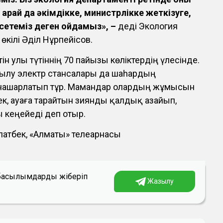
қарай да әкімдікке, министрлікке жеткізуге,
рсетеміз деген ойдамыз», –
деді Экология
өкілі Әділ Нұрпейісов.
ін улы түтіннің 70 пайызы көліктердің үлесінде.
ылу электр стансалары да шаһардың
 нашарлатып тұр. Мамандар олардың жұмысын
сек, ауаға тарайтын зиянды қалдық азайып,
кеңейеді деп отыр.
олатбек, «Алматы» телеарнасы
а басылымдарды жіберіп
Жазылу