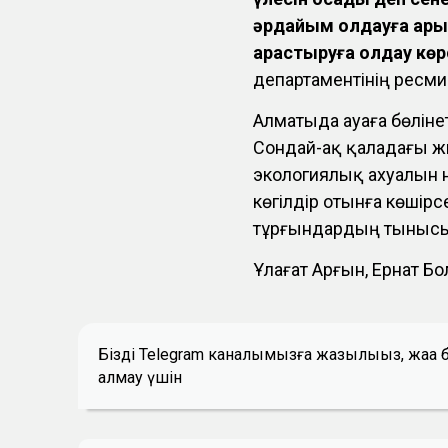
әрдайым қолдауға ары 
қарастыруға қолдау кө
департаментінің ресми 
Алматыда ауаға бөлінет
Сондай-ақ қаладағы ж
экологиялық ахуалын
көгілдір отынға көшір
тұрғындардың тынысы 
Ұлағат Арғын, Ернат Б
Біздің Telegram каналымызға жазылыңыз, жаң
алмау үшін