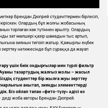
еткер Брендан Дюпрей студенттермен бірлесіп,
 кіріскен. Олардың бұл жолғы жобасының
нын торлаған көк түтіннен арылту. Олардың
нды зат мөлшері қазір шамадын тыс артып,
ығына зиянын тигізіп жатыр. Қажырлы еңбек
ен зерттеу нәтижесінде бұл сұраққа да жауап
ару үшін биік қондырғылар мен түрлі фильтр
қ. Ауаны тазартудың жалғыз жолы – жасыл
 Біздің студенттер бір жылға жуық зерттеу
құнарлығын анықтап, зиянды элементтерді
дік. Біз ойлап тапқан «фито-түзу» әдісі өз
– деді жоба авторы Брендан Дюпрей.
 де үздік деп танылған. БҰҰ Еуропалық