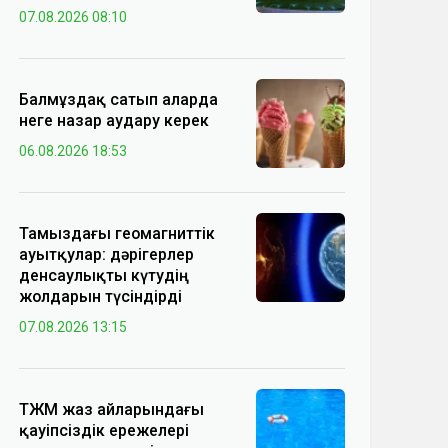
07.08.2026 08:10
Балмұздақ сатып аларда
неге назар аудару керек
06.08.2026 18:53
Тамыздағы геомагниттік
ауытқулар: дәрігерлер
денсаулықты күтудің
жолдарын түсіндірді
07.08.2026 13:15
ТЖМ жаз айларындағы
қауіпсіздік ережелері