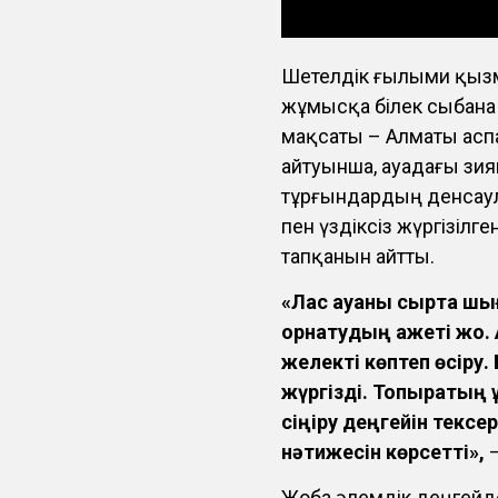
Шетелдік ғылыми қызм
жұмысқа білек сыбана
мақсаты – Алматы аспа
айтуынша, ауадағы зия
тұрғындардың денсаул
пен үздіксіз жүргізілг
тапқанын айтты.
«Лас ауаны сыртқа шығ
орнатудың қажеті жо
желекті көптеп өсіру.
жүргізді. Топырақтың 
сіңіру деңгейін тексер
нәтижесін көрсетті»,
Жоба әлемдік деңгейде