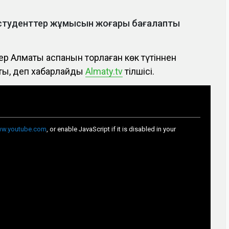
 студенттер жұмысын жоғары бағалапты
ер Алматы аспанын торлаған көк түтіннен
ты, деп хабарлайды
Almaty.tv
тілшісі.