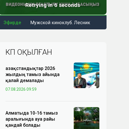
Эфирде
Мужской киноклуб. Лесник
КӨП ОҚЫЛҒАН
Қазақстандықтар 2026
жылдың тамыз айында
қалай демалады
07.08.2026 09:59
Алматыда 10-16 тамыз
аралығында ауа райы
қандай болады