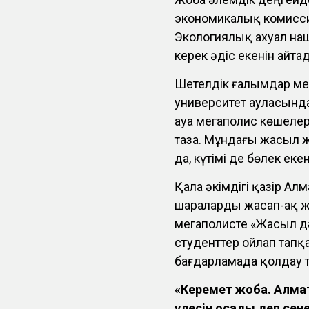
экономикалық комисс
Экологиялық ахуал на
керек әдіс екенін айта
Шетелдік ғалымдар мен
университет ауласында
ауа мегаполис көшеле
таза. Мұндағы жасыл 
да, күтімі де бөлек екен
Қала әкімдігі қазір А
шараларды жасап-ақ жа
мегаполисте «Жасыл дә
студенттер ойлап тап
бағдарламада қолдау 
«Керемет жоба. Алмат
үлесін қосады деп сен