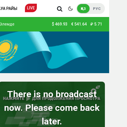
LIVE
АУА РАЙЫ
ҚАЗ
РУС
Әлемде
$
469.93
€
541.64
₽
5.71