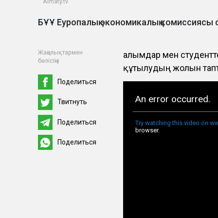
Almaty.tv
БҰҰ Еуропалық экономикалық комиссиясы
Жаңалықтармен
Ғалымдар мен студентт
бөлісіңіз
құтылудың жолын тап
Поделиться
Твитнуть
Поделиться
Поделиться