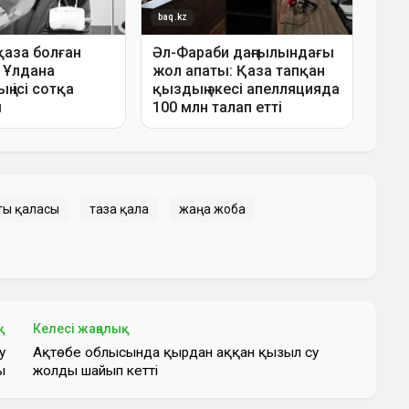
ты қаласы
таза қала
жаңа жоба
қ
Келесі жаңалық
у
Ақтөбе облысында қырдан аққан қызыл су
ы
жолды шайып кетті