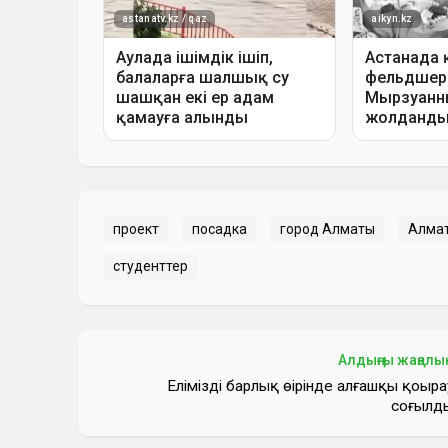
проект
посадка
город Алматы
Алма
студенттер
Алдыңғы жаңалы
Еліміздің барлық өңірінде алғашқы қоңыра
соғылд