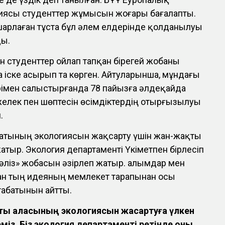
иясы студенттер жұмысын жоғары бағалапты.
шарлаған тұста бұл әлем елдерінде қолданылуы
ды.
 студенттер ойлап тапқан бірегей жобаны
 іске асырып та көрген. Айтуларынша, мұндағы
рімен салыстырғанда 78 пайызға әлдеқайда
желек пен шөптесін өсімдіктердің отырғызылуы
.
лматының экологиясын жақсарту үшін жан-жақты
тыр. Экология департаменті Үкіметпен бірлесіп
ліз» жобасын әзірлеп жатыр. Ғалымдар мен
қан тың идеяның мемлекет тарапынан осы
табатынын айтты.
ы қаласының экологиясын жақсартуға үлкен
еміз. Біз экология департаменті ретінде оны