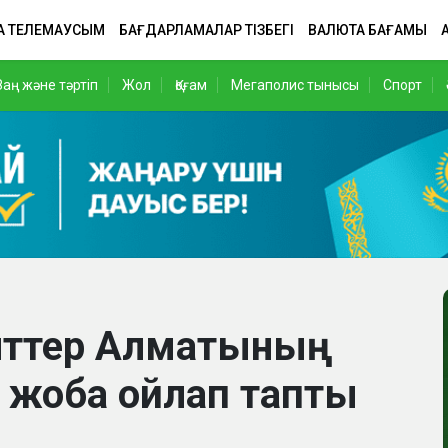
А ТЕЛЕМАУСЫМ
БАҒДАРЛАМАЛАР ТІЗБЕГІ
ВАЛЮТА БАҒАМЫ
Заң және тәртіп
Жол
Қоғам
Мегаполис тынысы
Спорт
нттер Алматының
 жоба ойлап тапты