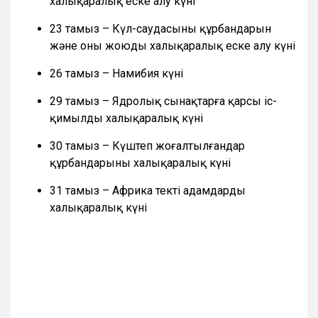
халықаралық еске алу күні
23 тамыз – Күл-саудасының құрбандарын
және оны жоюды халықаралық еске алу күні
26 тамыз – Намибия күні
29 тамыз – Ядролық сынақтарға қарсы іс-
қимылдың халықаралық күні
30 тамыз – Күштеп жоғалтылғандар
құрбандарының халықаралық күні
31 тамыз – Африка текті адамдардың
халықаралық күні