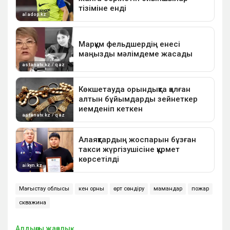
Маңғыстау облысы
кен орны
өрт сөндіру
мамандар
пожар
скважина
Алдыңғы жаңалық