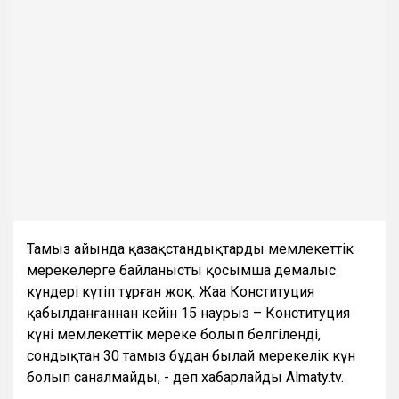
Тамыз айында қазақстандықтарды мемлекеттік
мерекелерге байланысты қосымша демалыс
күндері күтіп тұрған жоқ. Жаңа Конституция
қабылданғаннан кейін 15 наурыз – Конституция
күні мемлекеттік мереке болып белгіленді,
сондықтан 30 тамыз бұдан былай мерекелік күн
болып саналмайды, - деп хабарлайды Almaty.tv.