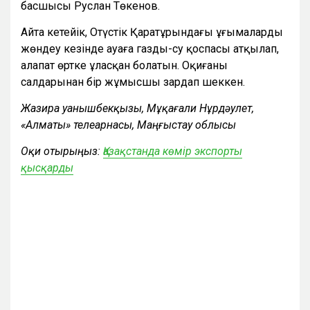
басшысы Руслан Төкенов.
Айта кетейік, Оңтүстік Қаратұрындағы ұңғымаларды
жөндеу кезінде ауаға газды-су қоспасы атқылап,
алапат өртке ұласқан болатын. Оқиғаның
салдарынан бір жұмысшы зардап шеккен.
Жазира Қуанышбекқызы, Мұқағали Нұрдәулет,
«Алматы» телеарнасы, Маңғыстау облысы
Оқи отырыңыз:
Қазақстанда көмір экспорты
қысқарды