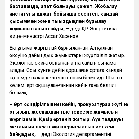
басталғанда, апат болмауы қажет. Жобалау
институты құжат бойынша есептеп, қандай
қысыммен және тығыздықпен бұрғылау
жұмысын анықтайды,
– деді ҚР Энергетика
вице-министрі Асхат Хасенов.
Екі ұңғыма жартылай бұрғыланған. Ал қалған
екеуіне дайындық жұмыстары жүргізіліп жатыр.
Экологтар оқиға орнынан апта сайын сынама
алады. Осы күнге дейін қоршаған ортаға қандай
көлемде залал келгенін ешкім білмейді. Шығын
көлемі өрт оқшауланғаннан кейін ғана белгілі
болмақ.
– Өрт сөндірілгеннен кейін, прокуратураға жүгіне
отырып, жоспардан тыс тексеріс жұмысын
жүргіземіз. Қазір өртеніп жатыр. Ауа талдауы
метанның шекті мөлшерінен асып кеткені
байқадық, –
деді Экология департаментінің