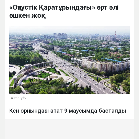
«Оңтүстік Қаратұрындағы» өрт әлі
өшкен жоқ
Almaty.tv
Кен орнындағы апат 9 маусымда басталды