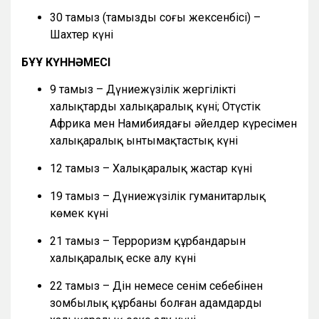
30 тамыз (тамыздың соңғы жексенбісі) –
Шахтер күні
БҰҰ КҮННӘМЕСІ
9 тамыз – Дүниежүзілік жергілікті
халықтардың халықаралық күні; Оңтүстік
Африка мен Намибиядағы әйелдер күресімен
халықаралық ынтымақтастық күні
12 тамыз – Халықаралық жастар күні
19 тамыз – Дүниежүзілік гуманитарлық
көмек күні
21 тамыз – Терроризм құрбандарын
халықаралық еске алу күні
22 тамыз – Дін немесе сенім себебінен
зомбылық құрбаны болған адамдарды