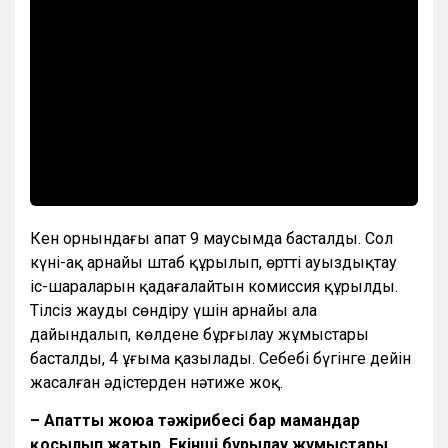
Кен орнындағы апат 9 маусымда басталды. Сол
күні-ақ арнайы штаб құрылып, өртті ауыздықтау
іс-шараларын қадағалайтын комиссия құрылды.
Тілсіз жауды сөндіру үшін арнайы алаң
дайындалып, көлденең бұрғылау жұмыстары
басталды, 4 ұңғыма қазылады. Себебі бүгінге дейін
жасалған әдістерден нәтиже жоқ.
– Апатты жоюға тәжірибесі бар мамандар
қосылып жатыр. Екінші бұрғылау жұмыстары