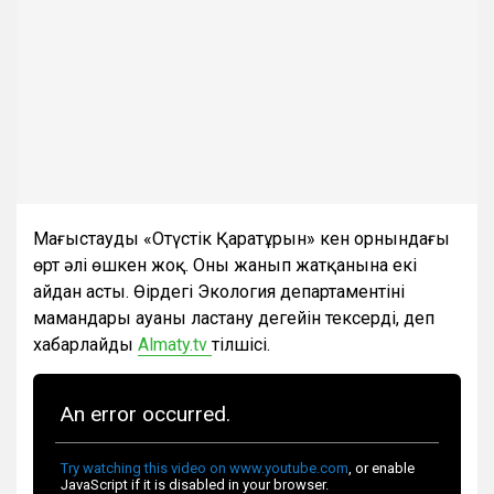
Маңғыстаудың «Оңтүстік Қаратұрын» кен орнындағы
өрт әлі өшкен жоқ. Оның жанып жатқанына екі
айдан асты. Өңірдегі Экология департаментінің
мамандары ауаның ластану деңгейін тексерді, деп
хабарлайды
Almaty.tv
тілшісі.