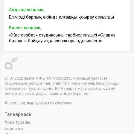
Алдыңғы жаңалық
Еліміздің барлық өңірінде алғашқы қоңырау соғылды
Келесі жаңалық
«Жас сарбаз» студиясының тәрбиеленушісі «Славян
базары» байқауында екінші орынды иеленді
21.07.2022 жылғы №KZ10VPY00052326 Мерзімді баспасөз
басылымын, ақпараттық агенттікті және желілік басылымды
есепке қою туралы куәлігі, ҚР Ақпарат және қоғамдық даму
министрлігінің Ақпарат комитетімен берілген.
© 2026 . Барлық құқықтар сақталған
Телеарнасы
Арна туралы
Байланыс