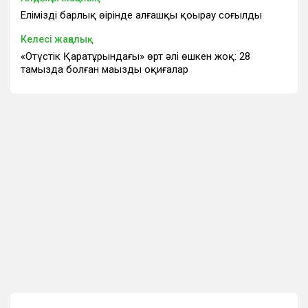
Еліміздің барлық өңірінде алғашқы қоңырау соғылды
Келесі жаңалық
«Оңтүстік Қаратұрындағы» өрт әлі өшкен жоқ: 28
тамызда болған маңызды оқиғалар