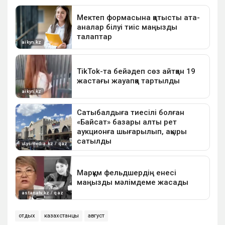
отдых
казахстанцы
август