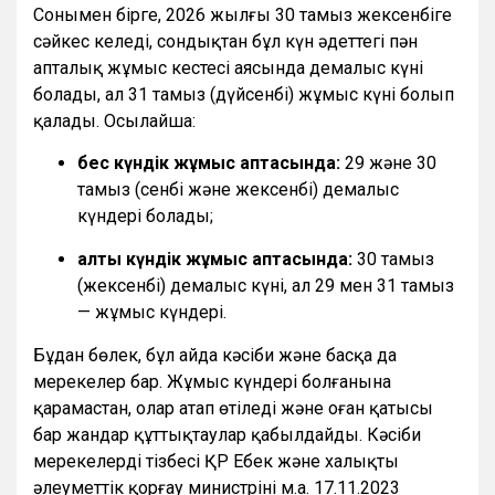
Сонымен бірге, 2026 жылғы 30 тамыз жексенбіге
сәйкес келеді, сондықтан бұл күн әдеттегі пән
апталық жұмыс кестесі аясында демалыс күні
болады, ал 31 тамыз (дүйсенбі) жұмыс күні болып
қалады. Осылайша:
бес күндік жұмыс аптасында:
29 және 30
тамыз (сенбі және жексенбі) демалыс
күндері болады;
алты күндік жұмыс аптасында:
30 тамыз
(жексенбі) демалыс күні, ал 29 мен 31 тамыз
— жұмыс күндері.
Бұдан бөлек, бұл айда кәсіби және басқа да
мерекелер бар. Жұмыс күндері болғанына
қарамастан, олар атап өтіледі және оған қатысы
бар жандар құттықтаулар қабылдайды. Кәсіби
мерекелердің тізбесі ҚР Еңбек және халықты
әлеуметтік қорғау министрінің м.а. 17.11.2023