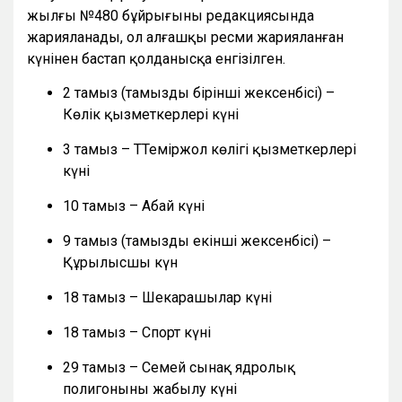
жылғы №480 бұйрығының редакциясында
жарияланады, ол алғашқы ресми жарияланған
күнінен бастап қолданысқа енгізілген.
2 тамыз (тамыздың бірінші жексенбісі) –
Көлік қызметкерлері күні
3 тамыз – ТТеміржол көлігі қызметкерлері
күні
10 тамыз – Абай күні
9 тамыз (тамыздың екінші жексенбісі) –
Құрылысшы күн
18 тамыз – Шекарашылар күні
18 тамыз – Спорт күні
29 тамыз – Семей сынақ ядролық
полигонының жабылу күні