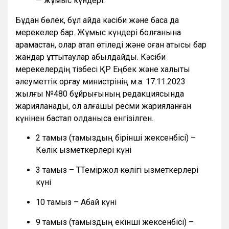
— жұмыс күндері.
Бұдан бөлек, бұл айда кәсіби және басқа да
мерекелер бар. Жұмыс күндері болғанына
қарамастан, олар атап өтіледі және оған қатысы бар
жандар құттықтаулар қабылдайды. Кәсіби
мерекелердің тізбесі ҚР Еңбек және халықты
әлеуметтік қорғау министрінің м.а. 17.11.2023
жылғы №480 бұйрығының редакциясында
жарияланады, ол алғашқы ресми жарияланған
күнінен бастап қолданысқа енгізілген.
2 тамыз (тамыздың бірінші жексенбісі) –
Көлік қызметкерлері күні
3 тамыз – ТТеміржол көлігі қызметкерлері
күні
10 тамыз – Абай күні
9 тамыз (тамыздың екінші жексенбісі) –