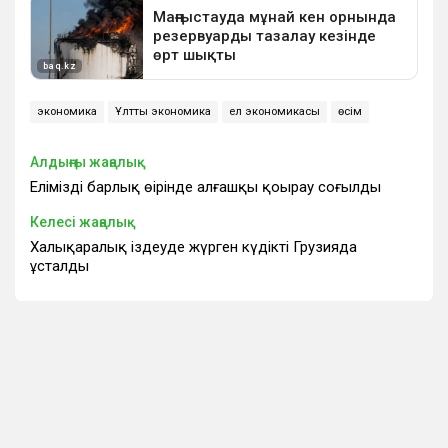
экономика
Ұлттық экономика
ел экономикасы
өсім
Алдыңғы жаңалық
Еліміздің барлық өңірінде алғашқы қоңырау соғылды
Келесі жаңалық
Халықаралық іздеуде жүрген күдікті Грузияда
ұсталды