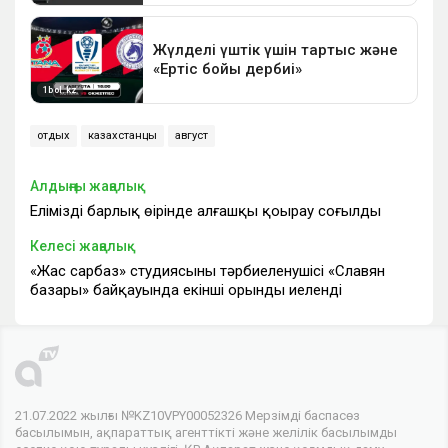
отдых
казахстанцы
август
Алдыңғы жаңалық
Еліміздің барлық өңірінде алғашқы қоңырау соғылды
Келесі жаңалық
«Жас сарбаз» студиясының тәрбиеленушісі «Славян
базары» байқауында екінші орынды иеленді
21.07.2022 жылғы №KZ10VPY00052326 Мерзімді баспасөз
басылымын, ақпараттық агенттікті және желілік басылымды