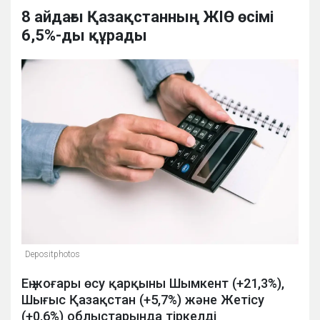
8 айдағы Қазақстанның ЖІӨ өсімі
6,5%-ды құрады
Depositphotos
Ең жоғары өсу қарқыны Шымкент (+21,3%),
Шығыс Қазақстан (+5,7%) және Жетісу
(+0,6%) облыстарында тіркелді