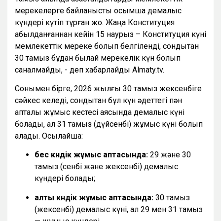
мерекелерге байланысты қосымша демалыс
күндері күтіп тұрған жоқ. Жаңа Конституция
қабылданғаннан кейін 15 наурыз – Конституция күні
мемлекеттік мереке болып белгіленді, сондықтан
30 тамыз бұдан былай мерекелік күн болып
саналмайды, - деп хабарлайды Almaty.tv.
Сонымен бірге, 2026 жылғы 30 тамыз жексенбіге
сәйкес келеді, сондықтан бұл күн әдеттегі пән
апталық жұмыс кестесі аясында демалыс күні
болады, ал 31 тамыз (дүйсенбі) жұмыс күні болып
қалады. Осылайша:
бес күндік жұмыс аптасында:
29 және 30
тамыз (сенбі және жексенбі) демалыс
күндері болады;
алты күндік жұмыс аптасында:
30 тамыз
(жексенбі) демалыс күні, ал 29 мен 31 тамыз