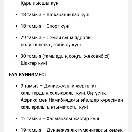
Құрылысшы күн
18 тамыз – Шекарашылар күні
18 тамыз – Спорт күні
29 тамыз – Семей сынақ ядролық
полигонының жабылу күні
30 тамыз (тамыздың соңғы жексенбісі) –
Шахтер күні
БҰҰ КҮННӘМЕСІ
9 тамыз – Дүниежүзілік жергілікті
халықтардың халықаралық күні; Оңтүстік
Африка мен Намибиядағы әйелдер күресімен
халықаралық ынтымақтастық күні
12 тамыз – Халықаралық жастар күні
19 тамыз – Дүниежүзілік гуманитарлық көмек