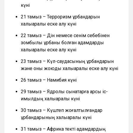
күні
21 тамыз – Терроризм құрбандарын
халықаралық еске алу күні
22 тамыз – Дін немесе сенім себебінен
зомбылық құрбаны болған адамдарды
халықаралық еске алу күні
23 тамыз – Күл-саудасының құрбандарын
және оны жоюды халықаралық еске алу күні
26 тамыз – Намибия күні
29 тамыз – Ядролық сынақтарға қарсы іс-
қимылдың халықаралық күні
30 тамыз – Күштеп жоғалтылғандар
құрбандарының халықаралық күні
31 тамыз – Африка текті адамдардың