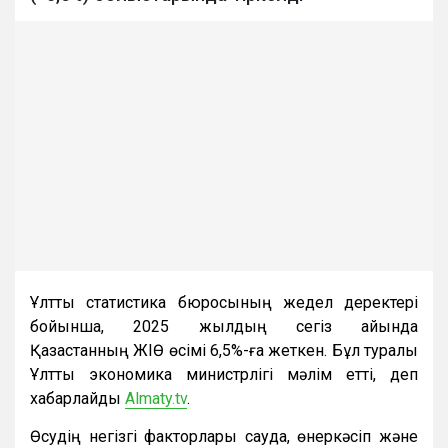
Ұлттық статистика бюросының жедел деректері
бойынша, 2025 жылдың сегіз айында
Қазақстанның ЖІӨ өсімі 6,5%-ға жеткен. Бұл туралы
Ұлттық экономика министрлігі мәлім етті, деп
хабарлайды
Almaty.tv
.
Өсудің негізгі факторлары сауда, өнеркәсіп және