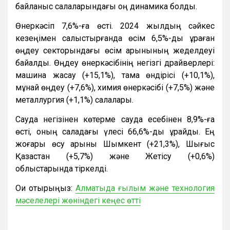
байланыс салаларындағы оң динамика болды.
Өнеркәсіп 7,6%-ға өсті. 2024 жылдың сәйкес
кезеңімен салыстырғанда өсім 6,5%-ды құраған
өңдеу секторындағы өсім қарқынының жеделдеуі
байқалды. Өңдеу өнеркәсібінің негізгі драйверлері:
машина жасау (+15,1%), тамақ өндірісі (+10,1%),
мұнай өңдеу (+7,6%), химия өнеркәсібі (+7,5%) және
металлургия (+1,1%) салалары.
Сауда негізінен көтерме сауда есебінен 8,9%-ға
өсті, оның саладағы үлесі 66,6%-ды құрайды. Ең
жоғары өсу қарқыны Шымкент (+21,3%), Шығыс
Қазақстан (+5,7%) және Жетісу (+0,6%)
облыстарында тіркелді.
Оқи отырыңыз:
Алматыда ғылым және технология
мәселелері жөніндегі кеңес өтті