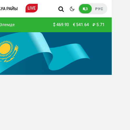
LIVE
АУА РАЙЫ
ҚАЗ
РУС
Әлемде
$
469.93
€
541.64
₽
5.71