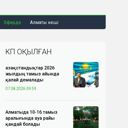
Эфирде
Алматы кеші
КӨП ОҚЫЛҒАН
Қазақстандықтар 2026
жылдың тамыз айында
қалай демалады
07.08.2026 09:59
Алматыда 10-16 тамыз
аралығында ауа райы
қандай болады