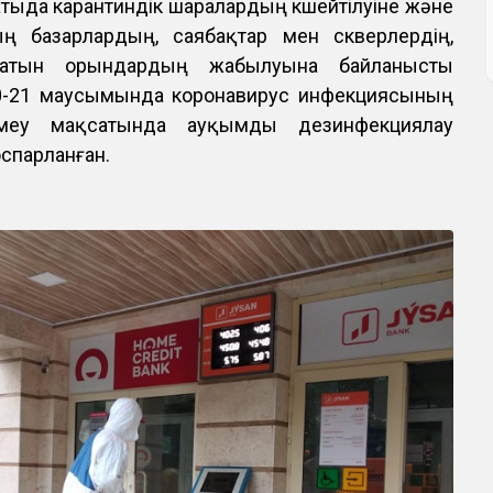
матыда карантиндік шаралардың күшейтілуіне және
ң базарлардың, саябақтар мен скверлердің,
атын орындардың жабылуына байланысты
-21 маусымында коронавирус инфекциясының
меу мақсатында ауқымды дезинфекциялау
спарланған.