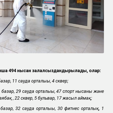
нша 494 нысан залалсыздандырылады, олар:
азар, 11 сауда орталығы, 4 сквер;
базар, 29 сауда орталығы, 47 спорт нысаны және
аябақ , 22 сквер, 5 бульвар, 17 жасыл аймақ;
базар, 32 сауда орталығы, 30 фитнес орталық, 1