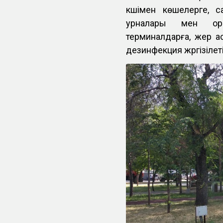
күшімен көшелерге, с
урналары мен орын
терминалдарға, жер а
дезинфекция жүргізілет