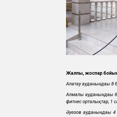
Жалпы, жоспар бойы
Алатау ауданындағы 8 б
Алмалы ауданындағы 6 
фитнес орталықтар, 1 с
Әуезов ауданындағы 4 