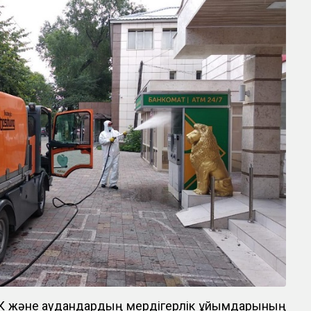
К және аудандардың мердігерлік ұйымдарының