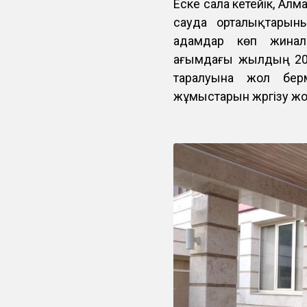
Еске сала кетейік, Ал
сауда орталықтарыны
адамдар көп жинал
ағымдағы жылдың 20
таралуына жол бер
жұмыстарын жүргізу жо