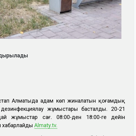
ндырылады
 бастап Алматыда адам көп жиналатын қоғамдық
езинфекциялау жұмыстары басталды. 20-21
ай жұмыстар сағ. 08:00-ден 18:00-ге дейін
еп хабарлайды
Almaty.tv.