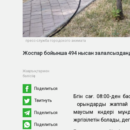
пресс-служба городского акимата
Жоспар бойынша 494 нысан залалсызда
Жаңалықтармен
бөлісіңіз
Поделиться
Бүгін сағ. 08:00-ден
Твитнуть
орындарды жаппай д
маусым күндері мұнд
Поделиться
жүргізілетін болады, д
Поделиться