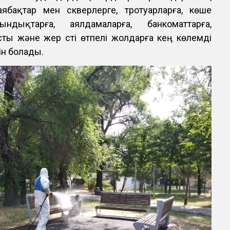
аябақтар мен скверлерге, тротуарларға, көше
дықтарға, аялдамаларға, банкоматтарға,
сты және жер үсті өтпелі жолдарға кең көлемді
ін болады.