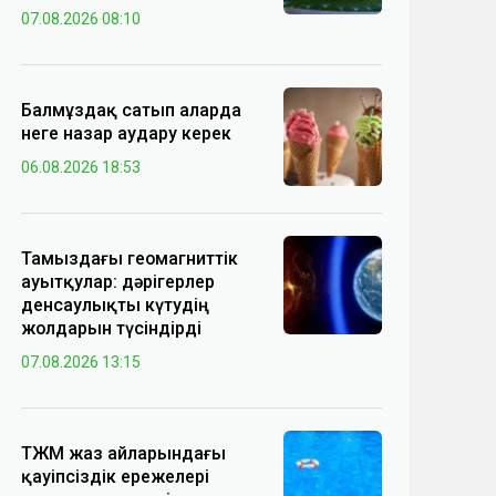
07.08.2026 08:10
Балмұздақ сатып аларда
неге назар аудару керек
06.08.2026 18:53
Тамыздағы геомагниттік
ауытқулар: дәрігерлер
денсаулықты күтудің
жолдарын түсіндірді
07.08.2026 13:15
ТЖМ жаз айларындағы
қауіпсіздік ережелері