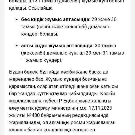
болады, ал 31 тамыз (дүйсенбі) жұмыс күні болып
қалады. Осылайша:
бес күндік жұмыс аптасында:
29 және 30
тамыз (сенбі және жексенбі) демалыс
күндері болады;
алты күндік жұмыс аптасында:
30 тамыз
(жексенбі) демалыс күні, ал 29 мен 31 тамыз
— жұмыс күндері.
Бұдан бөлек, бұл айда кәсіби және басқа да
мерекелер бар. Жұмыс күндері болғанына
қарамастан, олар атап өтіледі және оған қатысы
бар жандар құттықтаулар қабылдайды. Кәсіби
мерекелердің тізбесі ҚР Еңбек және халықты
әлеуметтік қорғау министрінің м.а. 17.11.2023
жылғы №480 бұйрығының редакциясында
жарияланады, ол алғашқы ресми жарияланған
күнінен бастап қолданысқа енгізілген.