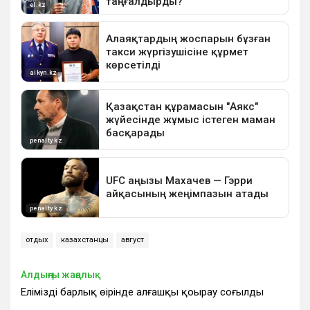
отдых
казахстанцы
август
Алдыңғы жаңалық
Еліміздің барлық өңірінде алғашқы қоңырау соғылды