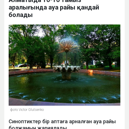
аралығында ауа райы қандай
болады
фото Victor Glutsenko
Синоптиктер бір аптаға арналған ауа райы
болжамын жариялады