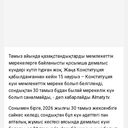
Тамыз айында қазақстандықтарды мемлекеттік
мерекелерге байланысты қосымша демалыс
күндері күтіп тұрған жоқ. Жаңа Конституция
қабылданғаннан кейін 15 наурыз – Конституция
күні мемлекеттік мереке болып белгіленді,
сондықтан 30 тамыз бұдан былай мерекелік күн
болып саналмайды, - деп хабарлайды Almaty.tv.
Сонымен бірге, 2026 жылғы 30 тамыз жексенбіге
сәйкес келеді, сондықтан бұл күн әдеттегі пән
апталық жұмыс кестесі аясында демалыс күні