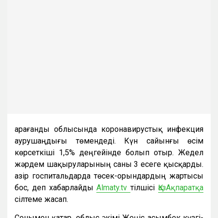
Қарағанды облысында коронавирустық инфекция
аурушаңдығы төмендеді. Күн сайынғы өсім
көрсеткіші 1,5% деңгейінде болып отыр. Жедел
жәрдем шақыруларының саны 3 есеге қысқарды.
Қазір госпитальдарда төсек-орындардың жартысы
бос, деп хабарлайды
Almaty.tv
тілшісі
ҚазАқпаратқа
сілтеме жасап.
Сонымен қатар, облыс әкімі Жеңіс Қасымбек күзгі-