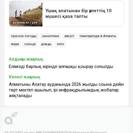
прогноз погоды
синоптики
август
температура в Алматы
жара
солнце
дождь
лето
Алдыңғы жаңалық
Еліміздің барлық өңірінде алғашқы қоңырау соғылды
Келесі жаңалық
Алматының Алатау ауданында 2026 жылдың соңына дейін
төрт мектеп ашылып, ірі инфрақұрылымдық жобалар
аяқталады
21.07.2022 жылғы №KZ10VPY00052326 Мерзімді баспасөз