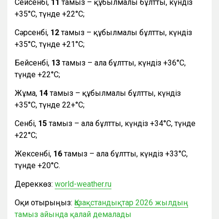
Сейсенбі,
11
тамыз – құбылмалы бұлтты, күндіз
+35°С, түнде +22°С;
Сәрсенбі,
12
тамыз – құбылмалы бұлтты, күндіз
+35°С, түнде +21°С;
Бейсенбі,
13
тамыз – ала бұлтты, күндіз +36°С,
түнде +22°С;
Жұма,
14
тамыз – құбылмалы бұлтты, күндіз
+35°С, түнде 22+°С;
Сенбі,
15
тамыз – ала бұлтты, күндіз +34°С, түнде
+22°С;
Жексенбі,
16
тамыз – ала бұлтты, күндіз +33°С,
түнде +20°С.
Дереккөз:
world-weather.ru
Оқи отырыңыз:
Қазақстандықтар 2026 жылдың
тамыз айында қалай демалады