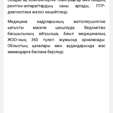
рентген-аппараттардың саны артады, ПТР-
диагностика желісі кеңейтіледі.
Медицина кадрларының жетіспеушілігіне
қатысты мәселе шешілуде. Ведомство
басшысының айтуынша, биыл медициналық
ЖОО-ның 360 түлегі жұмысқа орналасады.
Облыстың қалалары мен аудандарында жас
мамандарға баспана беріледі.