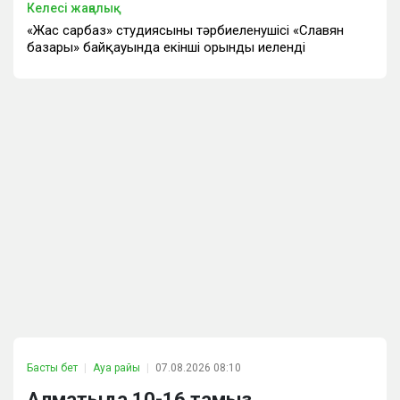
Келесі жаңалық
«Жас сарбаз» студиясының тәрбиеленушісі «Славян
базары» байқауында екінші орынды иеленді
Басты бет
Ауа райы
07.08.2026 08:10
Алматыда 10-16 тамыз