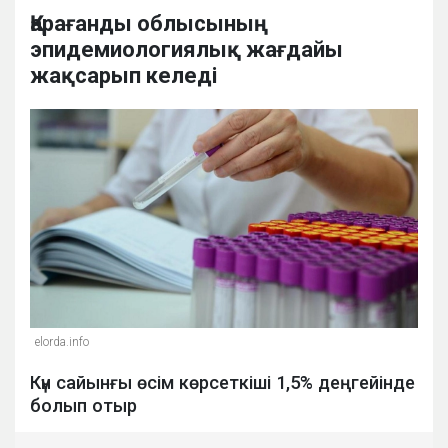
Қарағанды облысының
эпидемиологиялық жағдайы
жақсарып келеді
elorda.info
Күн сайынғы өсім көрсеткіші 1,5% деңгейінде
болып отыр