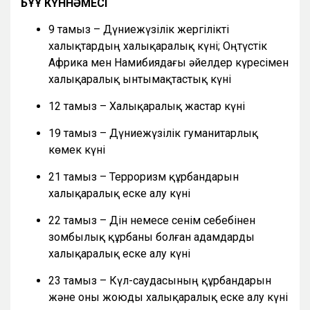
БҰҰ КҮННӘМЕСІ
9 тамыз – Дүниежүзілік жергілікті
халықтардың халықаралық күні; Оңтүстік
Африка мен Намибиядағы әйелдер күресімен
халықаралық ынтымақтастық күні
12 тамыз – Халықаралық жастар күні
19 тамыз – Дүниежүзілік гуманитарлық
көмек күні
21 тамыз – Терроризм құрбандарын
халықаралық еске алу күні
22 тамыз – Дін немесе сенім себебінен
зомбылық құрбаны болған адамдарды
халықаралық еске алу күні
23 тамыз – Күл-саудасының құрбандарын
және оны жоюды халықаралық еске алу күні