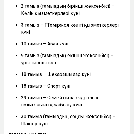
2 тамыз (тамыздың бірінші жексенбісі) –
Көлік қызметкерлері күні
3 тамыз – ТТеміржол көлігі қызметкерлері
күні
10 тамыз – Абай күні
9 тамыз (тамыздың екінші жексенбісі) –
Құрылысшы күн
18 тамыз – Шекарашылар күні
18 тамыз – Спорт күні
29 тамыз – Семей сынақ ядролық
полигонының жабылу күні
30 тамыз (тамыздың соңғы жексенбісі) –
Шахтер күні