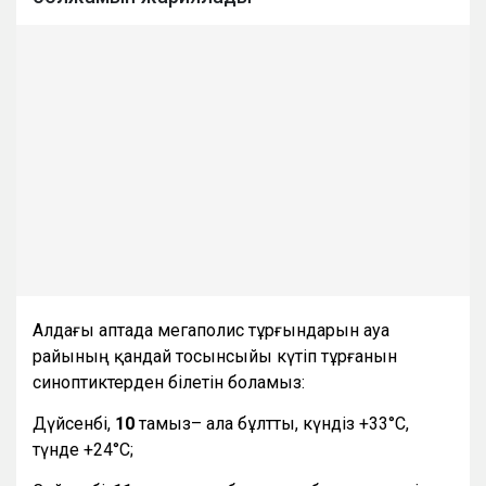
Алдағы аптада мегаполис тұрғындарын ауа
райының қандай тосынсыйы күтіп тұрғанын
синоптиктерден білетін боламыз:
Дүйсенбі,
10
тамыз– ала бұлтты, күндіз +33°С,
түнде +24°С;