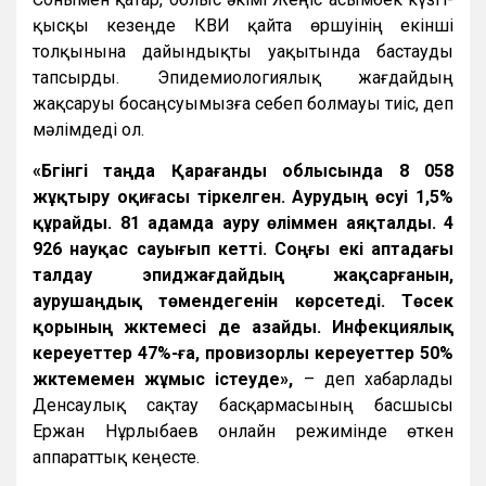
қысқы кезеңде КВИ қайта өршуінің екінші
толқынына дайындықты уақытында бастауды
тапсырды. Эпидемиологиялық жағдайдың
жақсаруы босаңсуымызға себеп болмауы тиіс, деп
мәлімдеді ол.
«Бүгінгі таңда Қарағанды облысында 8 058
жұқтыру оқиғасы тіркелген. Аурудың өсуі 1,5%
құрайды. 81 адамда ауру өліммен аяқталды. 4
926 науқас сауығып кетті. Соңғы екі аптадағы
талдау эпиджағдайдың жақсарғанын,
аурушаңдық төмендегенін көрсетеді. Төсек
қорының жүктемесі де азайды. Инфекциялық
кереуеттер 47%-ға, провизорлы кереуеттер 50%
жүктемемен жұмыс істеуде»,
– деп хабарлады
Денсаулық сақтау басқармасының басшысы
Ержан Нұрлыбаев онлайн режимінде өткен
аппараттық кеңесте.