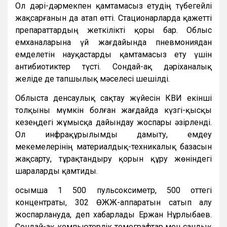
Ол дәрі-дәрмекпен қамтамасыз етудің түбегейлі
жақсарғанын да атап өтті. Стационарларда қажетті
препараттардың жеткілікті қоры бар. Облыс
емханаларына үй жағдайында пневмониядан
емделетін науқастарды қамтамасыз ету үшін
антибиотиктер түсті. Сондай-ақ дәріханалық
желіде де тапшылық мәселесі шешілді.
Облыста денсаулық сақтау жүйесін КВИ екінші
толқыны мүмкін болған жағдайда күзгі-қысқы
кезеңдегі жұмысқа дайындау жоспары әзірленді.
Ол инфрақұрылымды дамыту, емдеу
мекемелерінің материалдық-техникалық базасын
жақсарту, тұрақтандыру қорын құру жөніндегі
шараларды қамтиды.
Қосымша 1 500 пульсоксиметр, 500 оттегі
концентраты, 302 ӨЖЖ-аппаратын сатып алу
жоспарлануда, деп хабарлады Ержан Нұрлыбаев.
Сондай-ақ компьютерлік томографтар мен сандық