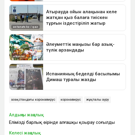
Қазақстандағы коронавирус
коронавирус
жұқпалы ауру
Алдыңғы жаңалық
Еліміздің барлық өңірінде алғашқы қоңырау соғылды
Келесі жаңалық