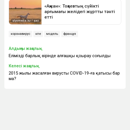
коронавирус
өкпе
модель
француз
Алдыңғы жаңалық
Еліміздің барлық өңірінде алғашқы қоңырау соғылды
Келесі жаңалық
2015 жылы жасалған вирустың COVID-19-ға қатысы бар
ма?