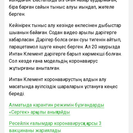
бірақ барған сайын тыныс алуы қиындап, жөтеле
берген.
Кейінірек тыныс алу кезінде өкпесінен дыбыстар
шыққанын байқаған. Содан видео арқылы дәрігерге
хабарласқан. Дәрігер болса оған суық тигенін айтып,
парацетамол ішуге кеңес берген. Ал 20 наурызда
Интан Клемент дәрігерге барып көрмекші болған.
Сол кезде ғана модельдің коронавирус
жұқтырғаны анықталған.
Интан Клемент коронавирустың алдын алу
мақсатында қауіпсіздік шараларын ұстануға кеңес
береді.
Алматыда карантин режимін бұзғандарды
«Сергек» арқылы анықтайды
Ресейлік ғалымдар коронавирусқа қарсы 3
вакцинаны жариялады