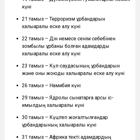
күні
21 тамыз – Терроризм құрбандарын
халықаралық еске алу күні
22 тамыз – Дін немесе сенім себебінен
зомбылық құрбаны болған адамдарды
халықаралық еске алу күні
23 тамыз – Күл-саудасының құрбандарын
және оны жоюды халықаралық еске алу күні
26 тамыз – Намибия күні
29 тамыз – Ядролық сынақтарға қарсы іс-
қимылдың халықаралық күні
30 тамыз – Күштеп жоғалтылғандар
құрбандарының халықаралық күні
31 тамыз – Африка текті адамдардың