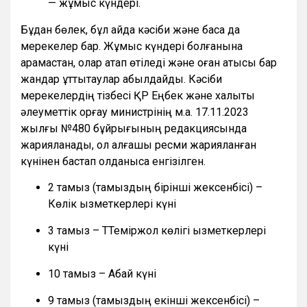
— жұмыс күндері.
Бұдан бөлек, бұл айда кәсіби және басқа да
мерекелер бар. Жұмыс күндері болғанына
қарамастан, олар атап өтіледі және оған қатысы бар
жандар құттықтаулар қабылдайды. Кәсіби
мерекелердің тізбесі ҚР Еңбек және халықты
әлеуметтік қорғау министрінің м.а. 17.11.2023
жылғы №480 бұйрығының редакциясында
жарияланады, ол алғашқы ресми жарияланған
күнінен бастап қолданысқа енгізілген.
2 тамыз (тамыздың бірінші жексенбісі) –
Көлік қызметкерлері күні
3 тамыз – ТТеміржол көлігі қызметкерлері
күні
10 тамыз – Абай күні
9 тамыз (тамыздың екінші жексенбісі) –