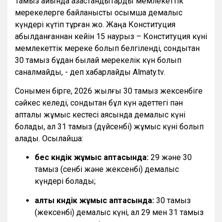
Тамыз айында қазақстандықтарды мемлекеттік
мерекелерге байланысты қосымша демалыс
күндері күтіп тұрған жоқ. Жаңа Конституция
қабылданғаннан кейін 15 наурыз – Конституция күні
мемлекеттік мереке болып белгіленді, сондықтан
30 тамыз бұдан былай мерекелік күн болып
саналмайды, - деп хабарлайды Almaty.tv.
Сонымен бірге, 2026 жылғы 30 тамыз жексенбіге
сәйкес келеді, сондықтан бұл күн әдеттегі пән
апталық жұмыс кестесі аясында демалыс күні
болады, ал 31 тамыз (дүйсенбі) жұмыс күні болып
қалады. Осылайша:
бес күндік жұмыс аптасында:
29 және 30
тамыз (сенбі және жексенбі) демалыс
күндері болады;
алты күндік жұмыс аптасында:
30 тамыз
(жексенбі) демалыс күні, ал 29 мен 31 тамыз