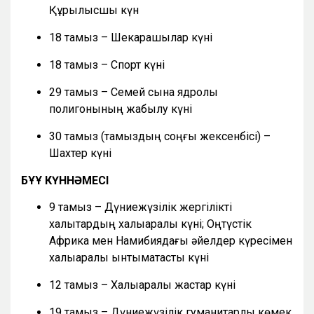
Құрылысшы күн
18 тамыз – Шекарашылар күні
18 тамыз – Спорт күні
29 тамыз – Семей сынақ ядролық
полигонының жабылу күні
30 тамыз (тамыздың соңғы жексенбісі) –
Шахтер күні
БҰҰ КҮННӘМЕСІ
9 тамыз – Дүниежүзілік жергілікті
халықтардың халықаралық күні; Оңтүстік
Африка мен Намибиядағы әйелдер күресімен
халықаралық ынтымақтастық күні
12 тамыз – Халықаралық жастар күні
19 тамыз – Дүниежүзілік гуманитарлық көмек