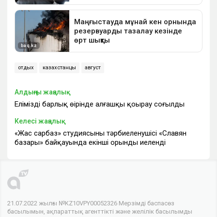
отдых
казахстанцы
август
Алдыңғы жаңалық
Еліміздің барлық өңірінде алғашқы қоңырау соғылды
Келесі жаңалық
«Жас сарбаз» студиясының тәрбиеленушісі «Славян
базары» байқауында екінші орынды иеленді
21.07.2022 жылғы №KZ10VPY00052326 Мерзімді баспасөз
басылымын, ақпараттық агенттікті және желілік басылымды