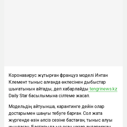
Коронавирус жұқтырған француз моделі Интан
Клемент тыныс алғанда өкпесінен дыбыстар
шығатынын айтады, деп хабарлайды
tengrinews.kz
Daily Star басылымына сілтеме жасап.
Модельдің айтуынша, карантинге дейін олар
достарымен шаңғы тебуге барған. Сол жақта
жүргенде өзін әлсіз сезіне бастаған, тыныс алуы
қиындаған. Бастапқыда қыз оған назар аудармаған,