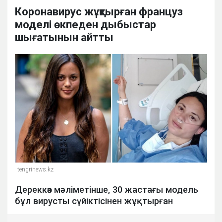
Коронавирус жұқтырған француз
моделі өкпеден дыбыстар
шығатынын айтты
tengrinews.kz
Дереккөз мәліметінше, 30 жастағы модель
бұл вирусты сүйіктісінен жұқтырған