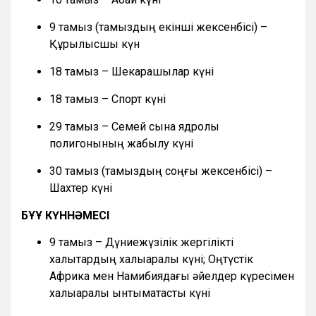
9 тамыз (тамыздың екінші жексенбісі) –
Құрылысшы күн
18 тамыз – Шекарашылар күні
18 тамыз – Спорт күні
29 тамыз – Семей сынақ ядролық
полигонының жабылу күні
30 тамыз (тамыздың соңғы жексенбісі) –
Шахтер күні
БҰҰ КҮННӘМЕСІ
9 тамыз – Дүниежүзілік жергілікті
халықтардың халықаралық күні; Оңтүстік
Африка мен Намибиядағы әйелдер күресімен
халықаралық ынтымақтастық күні