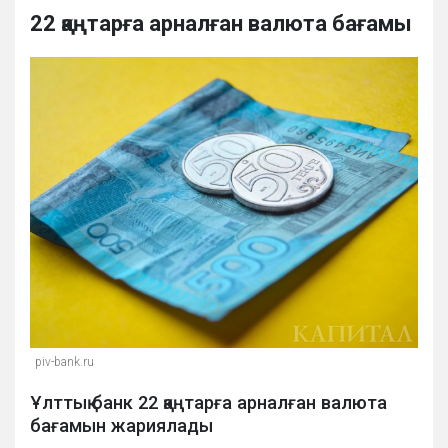
22 қаңтарға арналған валюта бағамы
piv-bank.ru
Ұлттық банк 22 қаңтарға арналған валюта
бағамын жариялады