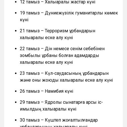
12 тамыз – Халықаралық жастар күні
19 тамыз – Дүниежүзілік гуманитарлық көмек
күні
21 тамыз – Терроризм құрбандарын
халықаралық еске алу күні
22 тамыз – Дін немесе сенім себебінен
зомбылық құрбаны болған адамдарды
халықаралық еске алу күні
23 тамыз – Күл-саудасының құрбандарын
және оны жоюды халықаралық еске алу күні
26 тамыз – Намибия күні
29 тамыз – Ядролық сынақтарға қарсы іс-
қимылдың халықаралық күні
30 тамыз – Күштеп жоғалтылғандар
құрбандарының халықаралық күні