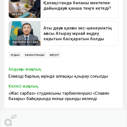
отдых
казахстанцы
август
Алдыңғы жаңалық
Еліміздің барлық өңірінде алғашқы қоңырау соғылды
Келесі жаңалық
«Жас сарбаз» студиясының тәрбиеленушісі «Славян
базары» байқауында екінші орынды иеленді