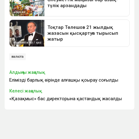
валюта
Алдыңғы жаңалық
Еліміздің барлық өңірінде алғашқы қоңырау соғылды
Келесі жаңалық
«Қазақмыс» бас директорына қастандық жасалды