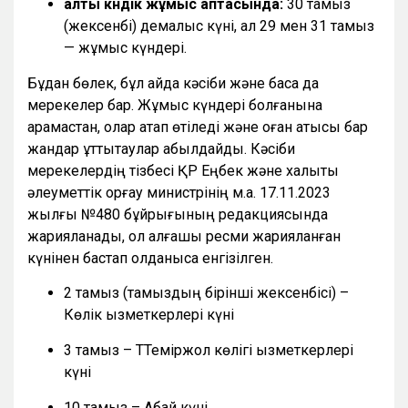
алты күндік жұмыс аптасында:
30 тамыз
(жексенбі) демалыс күні, ал 29 мен 31 тамыз
— жұмыс күндері.
Бұдан бөлек, бұл айда кәсіби және басқа да
мерекелер бар. Жұмыс күндері болғанына
қарамастан, олар атап өтіледі және оған қатысы бар
жандар құттықтаулар қабылдайды. Кәсіби
мерекелердің тізбесі ҚР Еңбек және халықты
әлеуметтік қорғау министрінің м.а. 17.11.2023
жылғы №480 бұйрығының редакциясында
жарияланады, ол алғашқы ресми жарияланған
күнінен бастап қолданысқа енгізілген.
2 тамыз (тамыздың бірінші жексенбісі) –
Көлік қызметкерлері күні
3 тамыз – ТТеміржол көлігі қызметкерлері
күні
10 тамыз – Абай күні