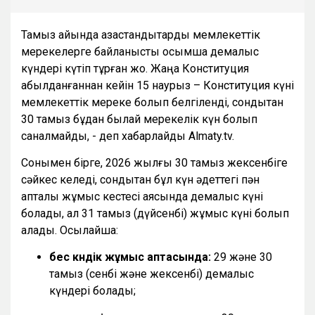
Тамыз айында қазақстандықтарды мемлекеттік
мерекелерге байланысты қосымша демалыс
күндері күтіп тұрған жоқ. Жаңа Конституция
қабылданғаннан кейін 15 наурыз – Конституция күні
мемлекеттік мереке болып белгіленді, сондықтан
30 тамыз бұдан былай мерекелік күн болып
саналмайды, - деп хабарлайды Almaty.tv.
Сонымен бірге, 2026 жылғы 30 тамыз жексенбіге
сәйкес келеді, сондықтан бұл күн әдеттегі пән
апталық жұмыс кестесі аясында демалыс күні
болады, ал 31 тамыз (дүйсенбі) жұмыс күні болып
қалады. Осылайша:
бес күндік жұмыс аптасында:
29 және 30
тамыз (сенбі және жексенбі) демалыс
күндері болады;