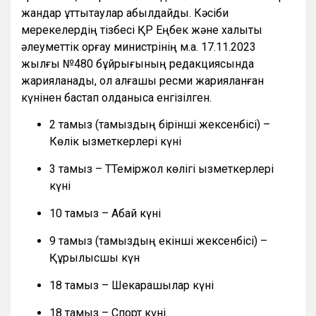
жандар құттықтаулар қабылдайды. Кәсіби
мерекелердің тізбесі ҚР Еңбек және халықты
әлеуметтік қорғау министрінің м.а. 17.11.2023
жылғы №480 бұйрығының редакциясында
жарияланады, ол алғашқы ресми жарияланған
күнінен бастап қолданысқа енгізілген.
2 тамыз (тамыздың бірінші жексенбісі) –
Көлік қызметкерлері күні
3 тамыз – ТТеміржол көлігі қызметкерлері
күні
10 тамыз – Абай күні
9 тамыз (тамыздың екінші жексенбісі) –
Құрылысшы күн
18 тамыз – Шекарашылар күні
18 тамыз – Спорт күні