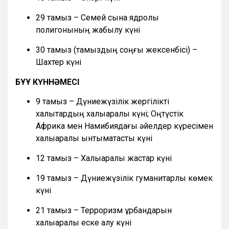
29 тамыз – Семей сынақ ядролық
полигонының жабылу күні
30 тамыз (тамыздың соңғы жексенбісі) –
Шахтер күні
БҰҰ КҮННӘМЕСІ
9 тамыз – Дүниежүзілік жергілікті
халықтардың халықаралық күні; Оңтүстік
Африка мен Намибиядағы әйелдер күресімен
халықаралық ынтымақтастық күні
12 тамыз – Халықаралық жастар күні
19 тамыз – Дүниежүзілік гуманитарлық көмек
күні
21 тамыз – Терроризм құрбандарын
халықаралық еске алу күні