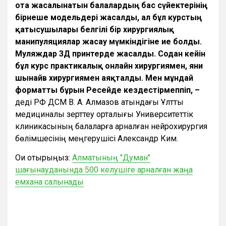
ота жасалынатын балалардың бас сүйектерінің
бірнеше модельдері жасалды, ал бұл курстың
қатысушылары белгілі бір хирургиялық
манипуляциялар жасау мүмкіндігіне ие болды.
Муляждар 3Д принтерде жасалды. Содан кейін
бұл курс практикалық онлайн хирургиямен, яғни
шынайв хирургиямен аяқталды. Мен мұндай
форматты бұрын Ресейде кездестірмеппіп, –
деді РФ ДСМ В. А. Алмазов атындағы Ұлттық
медициналық зерттеу орталығы Университеттік
клиникасының балаларға арналған нейрохирургия
бөлімшесінің меңгерушісі Александр Ким.
Оқи отырыңыз:
Алматының "Думан"
шағынауданында 500 келушіге арналған жаңа
емхана салынады