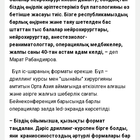
біздің өңірлік әріптестеріміз бұл патологияны өз
бетінше жасауы тиіс. Бізге республикамыздың
барлық өңірнен және таяу шетелден бас
штаттан тыс балалар нейрохирургтары,
нейрохирургтар, анестезиолог-
реаниматологтар, операциялық медбикелер,
жалпы саны 40-тан астам адам келді, –
деп
Марат Рабандияров.
Бұл іс-шараның форматы ерекше. Бұл –
дриллинг курсы мен "шынайы" хирургияны
қамтитын Орта Азия аймағында өткізілген алғашқы
және әзірге жалғыз шеберлік сағаты.
Бейнеконференция барысында барлық
операциялар залда led-экранда көрсетілді.
– Біздің ойымызша, қызықты формат
таңдалған. Дәріс дриллинг-курспен бірге болды,
яғни краниосиностоздың әртүрлі формалары бар