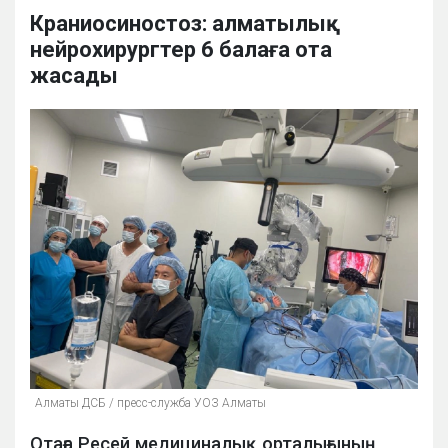
Краниосиностоз: алматылық
нейрохирургтер 6 балаға ота
жасады
Алматы ДСБ / пресс-служба УОЗ Алматы
Отаға Ресей медициналық орталығының