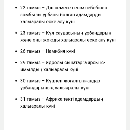
22 тамыз – Дін немесе сенім себебінен
зомбылық құрбаны болған адамдарды
халықаралық еске алу күні
23 тамыз – Күл-саудасының құрбандарын
және оны жоюды халықаралық еске алу күні
26 тамыз – Намибия күні
29 тамыз – Ядролық сынақтарға қарсы іс-
қимылдың халықаралық күні
30 тамыз – Күштеп жоғалтылғандар
құрбандарының халықаралық күні
31 тамыз – Африка текті адамдардың
халықаралық күні