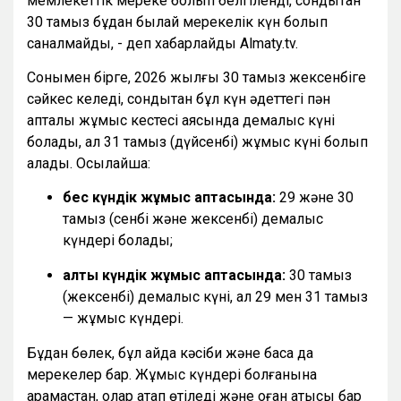
мемлекеттік мереке болып белгіленді, сондықтан
30 тамыз бұдан былай мерекелік күн болып
саналмайды, - деп хабарлайды Almaty.tv.
Сонымен бірге, 2026 жылғы 30 тамыз жексенбіге
сәйкес келеді, сондықтан бұл күн әдеттегі пән
апталық жұмыс кестесі аясында демалыс күні
болады, ал 31 тамыз (дүйсенбі) жұмыс күні болып
қалады. Осылайша:
бес күндік жұмыс аптасында:
29 және 30
тамыз (сенбі және жексенбі) демалыс
күндері болады;
алты күндік жұмыс аптасында:
30 тамыз
(жексенбі) демалыс күні, ал 29 мен 31 тамыз
— жұмыс күндері.
Бұдан бөлек, бұл айда кәсіби және басқа да
мерекелер бар. Жұмыс күндері болғанына
қарамастан, олар атап өтіледі және оған қатысы бар