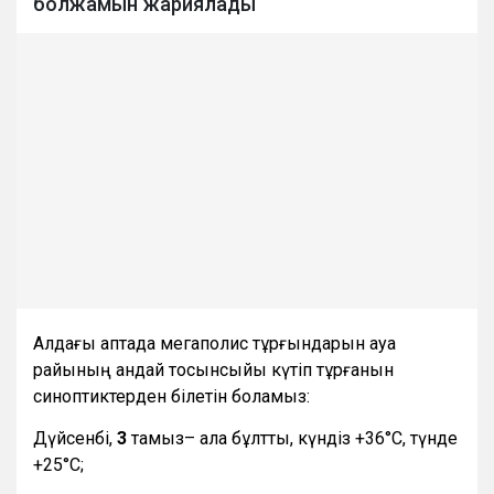
болжамын жариялады
Алдағы аптада мегаполис тұрғындарын ауа
райының қандай тосынсыйы күтіп тұрғанын
синоптиктерден білетін боламыз:
Дүйсенбі,
3
тамыз– ала бұлтты, күндіз +36°С, түнде
+25°С;