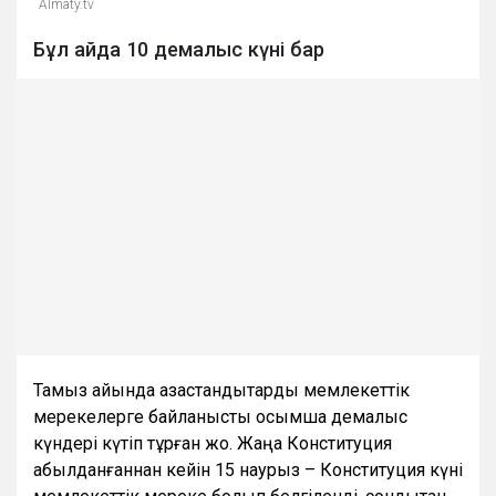
Almaty.tv
Бұл айда 10 демалыс күні бар
Тамыз айында қазақстандықтарды мемлекеттік
мерекелерге байланысты қосымша демалыс
күндері күтіп тұрған жоқ. Жаңа Конституция
қабылданғаннан кейін 15 наурыз – Конституция күні