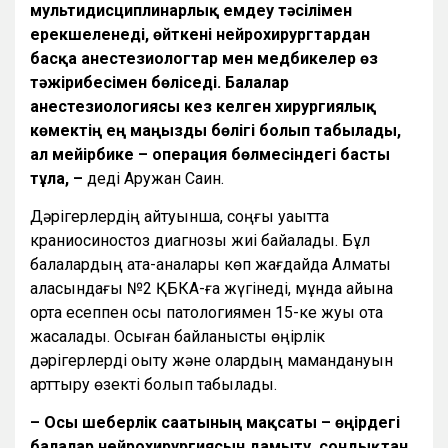
мультидисциплинарлық емдеу тәсілімен
ерекшеленеді, өйткені нейрохирургтардан
басқа анестезиологтар мен медбикелер өз
тәжірибесімен бөліседі. Балалар
анестезиологиясы кез келген хирургиялық
көмектің ең маңызды бөлігі болып табылады,
ал мейірбике – операция бөлмесіндегі басты
тұлға, –
деді Аружан Саин.
Дәрігерлердің айтуынша, соңғы уақытта
краниосиностоз диагнозы жиі байқалады. Бұл
балалардың ата-аналары көп жағдайда Алматы
қаласындағы №2 ҚБКА-ға жүгінеді, мұнда айына
орта есеппен осы патологиямен 15-ке жуық ота
жасалады. Осыған байланысты өңірлік
дәрігерлерді оқыту және олардың мамандануын
арттыру өзекті болып табылады.
– Осы шеберлік сағатының мақсаты – өңірдегі
балалар нейрохирургиясын дамыту, сондықтан