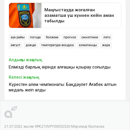
ауа райы
погода
болжам
прогноз
синоптики
лето
август
дожди
температура воздуха
алматинцы
жара
Алдыңғы жаңалық
Еліміздің барлық өңірінде алғашқы қоңырау соғылды
Келесі жаңалық
Күрестен әлем чемпионаты: Бақдәулет Ағабек алтын
медаль жеңіп алды
21.07.2022 жылғы №KZ10VPY00052326 Мерзімді баспасөз