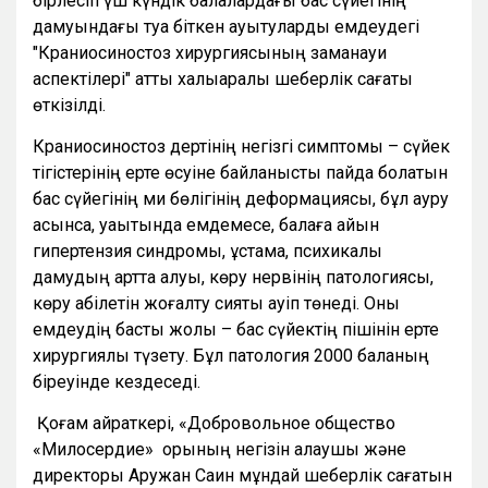
бірлесіп үш күндік балалардағы бас сүйегінің
дамуындағы туа біткен ауытқуларды емдеудегі
"Краниосиностоз хирургиясының заманауи
аспектілері" атты халықаралық шеберлік сағаты
өткізілді.
Краниосиностоз дертінің негізгі симптомы – сүйек
тігістерінің ерте өсуіне байланысты пайда болатын
бас сүйегінің ми бөлігінің деформациясы, бұл ауру
асқынса, уақытында емдемесе, балаға айқын
гипертензия синдромы, ұстама, психикалық
дамудың артта қалуы, көру нервінің патологиясы,
көру қабілетін жоғалту сияқты қауіп төнеді. Оны
емдеудің басты жолы – бас сүйектің пішінін ерте
хирургиялық түзету. Бұл патология 2000 баланың
біреуінде кездеседі.
Қоғам қайраткері, «Добровольное общество
«Милосердие» қорының негізін қалаушы және
директоры Аружан Саин мұндай шеберлік сағатын