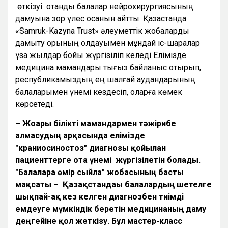
өткізуі отандық балалар нейрохирургиясының
дамуына зор үлес қосқанын айтты. Қазақстанда
«Samruk-Kazyna Trust» әлеуметтік жобаларды
дамыту қорының қолдауымен мұндай іс-шаралар
ұзақ жылдар бойы жүргізіліп келеді Елімізде
медицина мамандары тығыз байланыс отырып,
республикамыздың ең шалғай аудандарының
балаларымен үнемі кездесіп, оларға көмек
көрсетеді.
– Жоғары білікті мамандармен тәжірибе
алмасудың арқасында елімізде
"краниосиностоз" диагнозы қойылған
пациенттерге ота үнемі жүргізілетін болады.
"Балаларға өмір сыйла" жобасының басты
мақсаты – Қазақстандағы балалардың шетелге
шықпай-ақ кез келген диагнозбен тиімді
емдеуге мүмкіндік беретін медицинаның даму
деңгейіне қол жеткізу. Бұл мастер-класс