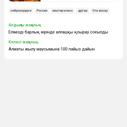
нейрохирурги
Россия
мастер-класс
дәрігер
Ота жасау
Алдыңғы жаңалық
Еліміздің барлық өңірінде алғашқы қоңырау соғылды
Келесі жаңалық
Алматы жылу маусымына 100 пайыз дайын