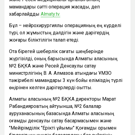
мамандары сәтті операция жасады, деп
хабарлайдды
Almaty.tv.
Бұл – нейрохирургиялық операцияның ең күрделі
түрі, ол жұмыстың дәлдігін және дәрігердің
жоғары біліктілігін талап етеді.
Ота бірегей шеберлік сағаты шеңберінде
жүргізілді, оның барысында Алматы қаласының
№2 БҚКА және Ресей Денсаулық сақтау
министрлігінің В. А. Алмазов атындағы ҰМЗО
тәжірибелі мамандары 3 күн бойы еліміздің түрлі
өңірінен келген дәрігерлерді оқытты.
Алматы қаласының №2 БҚКА директоры Марат
Рабандияровтың айтуынша, №2 балалар
ауруханасының базасында Алматы қаласының
қоғамдық денсаулық сақтау басқармасымен және
"Мейірімділік "Ерікті ұйымы" Қоғамдық қорымен