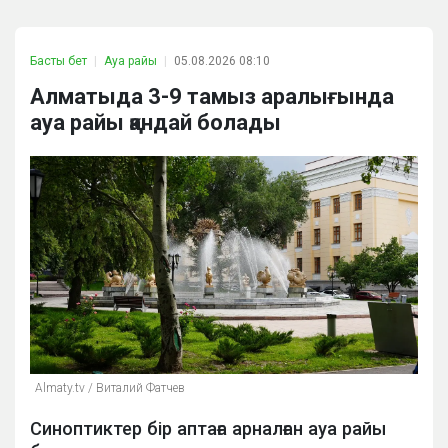
Басты бет
Ауа райы
05.08.2026 08:10
Алматыда 3-9 тамыз аралығында
ауа райы қандай болады
Аlmaty.tv / Виталий Фатчев
Синоптиктер бір аптаға арналған ауа райы