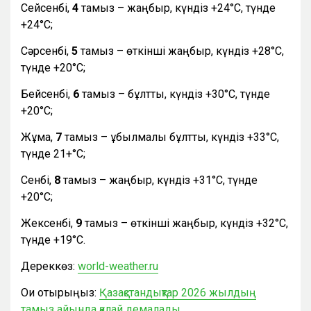
Сейсенбі,
4
тамыз – жаңбыр, күндіз +24°С, түнде
+24°С;
Сәрсенбі,
5
тамыз – өткінші жаңбыр, күндіз +28°С,
түнде +20°С;
Бейсенбі,
6
тамыз – бұлтты, күндіз +30°С, түнде
+20°С;
Жұма,
7
тамыз – құбылмалы бұлтты, күндіз +33°С,
түнде 21+°С;
Сенбі,
8
тамыз – жаңбыр, күндіз +31°С, түнде
+20°С;
Жексенбі,
9
тамыз – өткінші жаңбыр, күндіз +32°С,
түнде +19°С.
Дереккөз:
world-weather.ru
Оқи отырыңыз:
Қазақстандықтар 2026 жылдың
тамыз айында қалай демалады