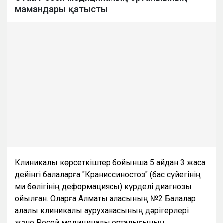
мамандары қатысты
Клиникалық көрсеткіштер бойынша 5 айдан 3 жасқа
дейінгі балаларға "Краниосиностоз" (бас сүйегінің
ми бөлігінің деформациясы) күрделі диагнозы
қойылған. Оларға Алматы қаласының №2 Балалар
қалалық клиникалық ауруханасының дәрігерлері
және Ресей медициналық орталығының