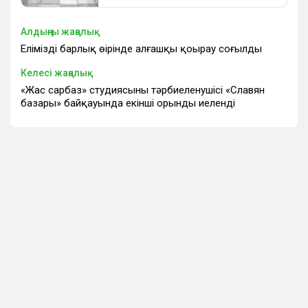
Алдыңғы жаңалық
Еліміздің барлық өңірінде алғашқы қоңырау соғылды
Келесі жаңалық
«Жас сарбаз» студиясының тәрбиеленушісі «Славян
базары» байқауында екінші орынды иеленді