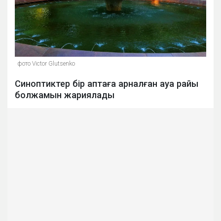
фото Victor Glutsenko
Синоптиктер бір аптаға арналған ауа райы
болжамын жариялады