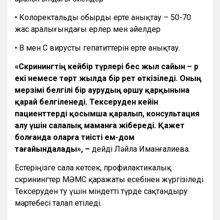
• Колоректальды обырды ерте анықтау – 50-70
жас аралығындағы ерлер мен әйелдер
• В мен С вирусты гепатиттерін ерте анықтау.
«Скринингтің кейбір түрлері бес жыл сайын – әр
екі немесе төрт жылда бір рет өткізіледі. Оның
мерзімі белгілі бір аурудың өршу қарқынына
қарай белгіленеді. Тексеруден кейін
пациенттерді қосымша қаралып, консультация
алу үшін салалық маманға жібереді. Қажет
болғанда оларға тиісті ем-дом
тағайындалады»,
–
дейді Ләйла Иманғалиева.
Естеріңізге сала кетсек, профилактикалық
скринингтер МӘМС қаражаты есебінен жүргізіледі.
Тексеруден өту үшін міндетті түрде сақтандыру
мәртебесі талап етіледі.