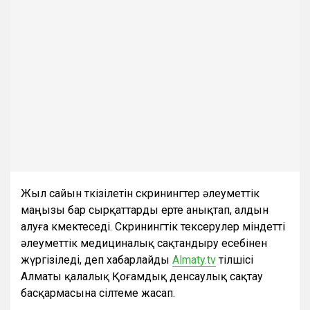
Жыл сайын өткізілетін скринингтер әлеуметтік
маңызы бар сырқаттарды ерте анықтап, алдын
алуға көмектеседі. Скринингтік тексерулер міндетті
әлеуметтік медициналық сақтандыру есебінен
жүргізіледі, деп хабарлайды
Almaty.tv
тілшісі
Алматы қалалық Қоғамдық денсаулық сақтау
басқармасына сілтеме жасап.