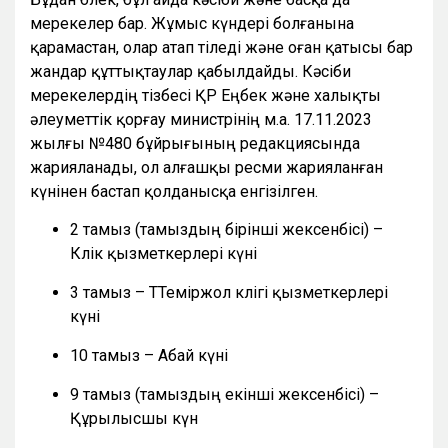
мерекелер бар. Жұмыс күндері болғанына
қарамастан, олар атап өтіледі және оған қатысы бар
жандар құттықтаулар қабылдайды. Кәсіби
мерекелердің тізбесі ҚР Еңбек және халықты
әлеуметтік қорғау министрінің м.а. 17.11.2023
жылғы №480 бұйрығының редакциясында
жарияланады, ол алғашқы ресми жарияланған
күнінен бастап қолданысқа енгізілген.
2 тамыз (тамыздың бірінші жексенбісі) –
Көлік қызметкерлері күні
3 тамыз – ТТеміржол көлігі қызметкерлері
күні
10 тамыз – Абай күні
9 тамыз (тамыздың екінші жексенбісі) –
Құрылысшы күн