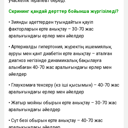
учаскелік терапевт береді.
Скрининг қандай дерттер бойынша жүргізіледі?
• Зиянды әдеттерден туындайтын қауіп
факторларын ерте анықтау – 30-70 жас
аралығындағы ерлер мен әйелдер
• Артериалды гипертония, жүректің ишемиялық
ауруы мен қант диабетін ерте анықтау – аталған
диагноз негізінде динамикалық бақылауға
алынбаған 40-70 жас аралығындағы ерлер мен
әйелдер
• Глаукомаға тексеру (көз іші қысымын) – 40-70 жас
аралығындағы ерлер мен әйелдер
• Жатыр мойны обырын ерте анықтау – 30-70 жас
аралығындағы әйелдер
• Сүт безі обырын ерте анықтау – 40-70 жас
аралығындағы әйелдер