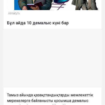
Almaty.tv
Бұл айда 10 демалыс күні бар
Тамыз айында қазақстандықтарды мемлекеттік
мерекелерге байланысты қосымша демалыс