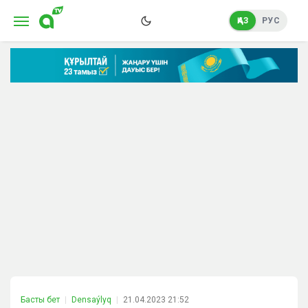
ҚАЗ
РУС
Басты бет
Densaýlyq
21.04.2023 21:52