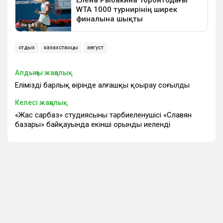
отдых
казахстанцы
август
Алдыңғы жаңалық
Еліміздің барлық өңірінде алғашқы қоңырау соғылды
Келесі жаңалық
«Жас сарбаз» студиясының тәрбиеленушісі «Славян
базары» байқауында екінші орынды иеленді