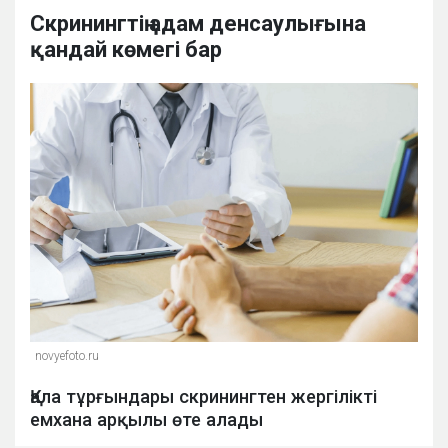
Скринингтің адам денсаулығына
қандай көмегі бар
novyefoto.ru
Қала тұрғындары скринингтен жергілікті
емхана арқылы өте алады