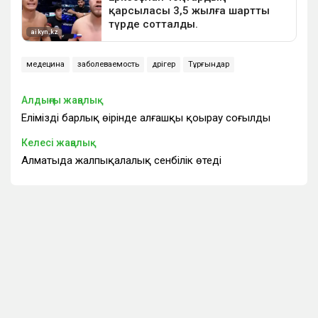
медецина
заболеваемость
дәрігер
Тұрғындар
Алдыңғы жаңалық
Еліміздің барлық өңірінде алғашқы қоңырау соғылды
Келесі жаңалық
Алматыда жалпықалалық сенбілік өтеді