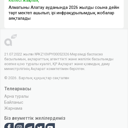
Келесі жаңалық
Алматының Алатау ауданында 2026 жылдың соңына дейін
төрт мектеп ашылып, ірі инфрақұрылымдық жобалар
аяқталады
21.07.2022 жылғы №KZ10VPY00052326 Мерзімді баспасөз
басылымын, ақпараттық агенттікті және желілік басылымды
есепке қою туралы куәлігі, ҚР Ақпарат және қоғамдық даму
министрлігінің Ақпарат комитетімен берілген.
© 2026 . Барлық құқықтар сақталған
Телеарнасы
Арна туралы
Байланыс
Жарнама
Біз әлеуметтік желілердеміз