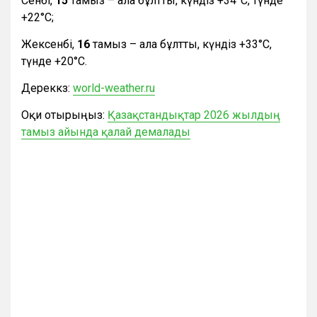
Сенбі,
15
тамыз – ала бұлтты, күндіз +34°С, түнде
+22°С;
Жексенбі,
16
тамыз – ала бұлтты, күндіз +33°С,
түнде +20°С.
Дереккөз:
world-weather.ru
Оқи отырыңыз:
Қазақстандықтар 2026 жылдың
тамыз айында қалай демалады