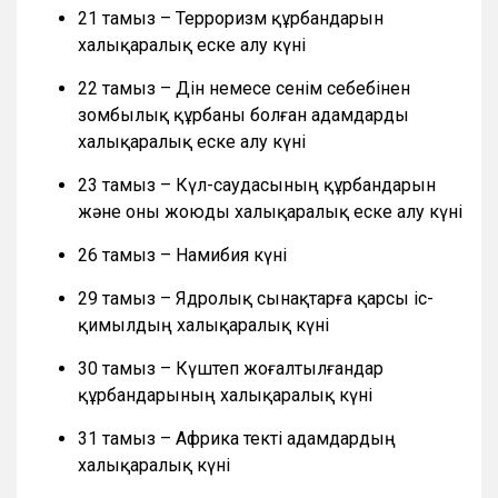
21 тамыз – Терроризм құрбандарын
халықаралық еске алу күні
22 тамыз – Дін немесе сенім себебінен
зомбылық құрбаны болған адамдарды
халықаралық еске алу күні
23 тамыз – Күл-саудасының құрбандарын
және оны жоюды халықаралық еске алу күні
26 тамыз – Намибия күні
29 тамыз – Ядролық сынақтарға қарсы іс-
қимылдың халықаралық күні
30 тамыз – Күштеп жоғалтылғандар
құрбандарының халықаралық күні
31 тамыз – Африка текті адамдардың
халықаралық күні