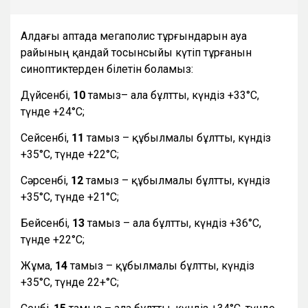
Алдағы аптада мегаполис тұрғындарын ауа
райының қандай тосынсыйы күтіп тұрғанын
синоптиктерден білетін боламыз:
Дүйсенбі,
10
тамыз– ала бұлтты, күндіз +33°С,
түнде +24°С;
Сейсенбі,
11
тамыз – құбылмалы бұлтты, күндіз
+35°С, түнде +22°С;
Сәрсенбі,
12
тамыз – құбылмалы бұлтты, күндіз
+35°С, түнде +21°С;
Бейсенбі,
13
тамыз – ала бұлтты, күндіз +36°С,
түнде +22°С;
Жұма,
14
тамыз – құбылмалы бұлтты, күндіз
+35°С, түнде 22+°С;