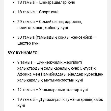
18 тамыз – Шекарашылар күні
18 тамыз – Спорт күні
29 тамыз – Семей сынақ ядролық
полигонының жабылу күні
30 тамыз (тамыздың соңғы жексенбісі) –
Шахтер күні
БҰҰ КҮННӘМЕСІ
9 тамыз – Дүниежүзілік жергілікті
халықтардың халықаралық күні; Оңтүстік
Африка мен Намибиядағы әйелдер күресімен
халықаралық ынтымақтастық күні
12 тамыз – Халықаралық жастар күні
19 тамыз – Дүниежүзілік гуманитарлық көмек
күні