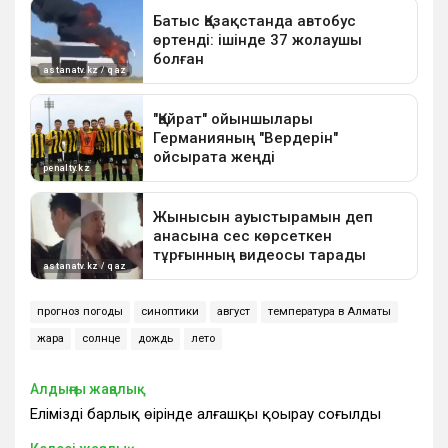
прогноз погоды
синоптики
август
температура в Алматы
жара
солнце
дождь
лето
Алдыңғы жаңалық
Еліміздің барлық өңірінде алғашқы қоңырау соғылды