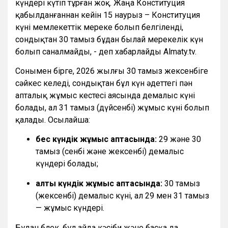
күндері күтіп тұрған жоқ. Жаңа Конституция
қабылданғаннан кейін 15 наурыз – Конституция
күні мемлекеттік мереке болып белгіленді,
сондықтан 30 тамыз бұдан былай мерекелік күн
болып саналмайды, - деп хабарлайды Almaty.tv.
Сонымен бірге, 2026 жылғы 30 тамыз жексенбіге
сәйкес келеді, сондықтан бұл күн әдеттегі пән
апталық жұмыс кестесі аясында демалыс күні
болады, ал 31 тамыз (дүйсенбі) жұмыс күні болып
қалады. Осылайша:
бес күндік жұмыс аптасында:
29 және 30
тамыз (сенбі және жексенбі) демалыс
күндері болады;
алты күндік жұмыс аптасында:
30 тамыз
(жексенбі) демалыс күні, ал 29 мен 31 тамыз
— жұмыс күндері.
Бұдан бөлек, бұл айда кәсіби және басқа да