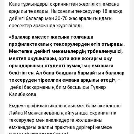
Қала тұрғындары скринингтен жергілікті емхана
арқылы өте алады. Нысаналы тексерулер 18 жасқа
дейінгі балалар мен 30-70 жас аралығындағы
ересектер арасында жүргізіледі.
«Балалар кәмелет жасына толғанша
профилактикалық тексерулерден өтіп отырады.
Мектепке дейінгі мекемелердің тәрбиеленушісі,
мектеп оқушылары, орта және жоғарғы оқу
орындарының студенті аумақтық емханаға
бекітілген. Ал бала-бақшаға бармайтын балалар
тексеруден тіркелген емхана арқылы өтеді»
,
–
дейді басқарманың бөлім басшысы Гүлнар
Қалибекова.
Емдеу-профилактикалық қызмет бөлімі жетекшісі
Ләйла Иманғалиеваның айтуынша, скринингтік
тексерулер мен анализдерге жолдаманы
емханадағы жалпы практика дәрігері немесе