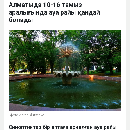
Алматыда 10-16 тамыз
аралығында ауа райы қандай
болады
фото Victor Glutsenko
Синоптиктер бір аптаға арналған ауа райы