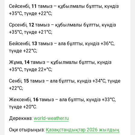
Сейсенбі,
11
тамыз – құбылмалы бұлтты, күндіз
+35°С, түнде +22°С;
Сәрсенбі,
12
тамыз – құбылмалы бұлтты, күндіз
+35°С, түнде +21°С;
Бейсенбі,
13
тамыз – ала бұлтты, күндіз +36°С,
түнде +22°С;
Жұма,
14
тамыз – құбылмалы бұлтты, күндіз
+35°С, түнде 22+°С;
Сенбі,
15
тамыз – ала бұлтты, күндіз +34°С, түнде
+22°С;
Жексенбі,
16
тамыз – ала бұлтты, күндіз +33°С,
түнде +20°С.
Дереккөз:
world-weather.ru
Оқи отырыңыз:
Қазақстандықтар 2026 жылдың