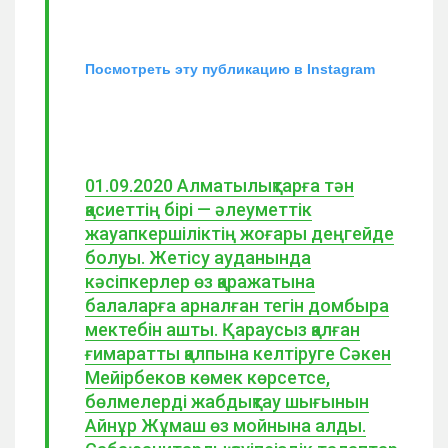
Посмотреть эту публикацию в Instagram
01.09.2020 Алматылықтарға тән
қасиеттің бірі — әлеуметтік
жауапкершіліктің жоғары деңгейде
болуы. Жетісу ауданында
кәсіпкерлер өз қаражатына
балаларға арналған тегін домбыра
мектебін ашты. Қараусыз қалған
ғимаратты қалпына келтіруге Сәкен
Мейірбеков көмек көрсетсе,
бөлмелерді жабдықтау шығынын
Айнұр Жұмаш өз мойнына алды.