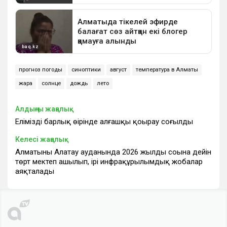
прогноз погоды
синоптики
август
температура в Алматы
жара
солнце
дождь
лето
Алдыңғы жаңалық
Еліміздің барлық өңірінде алғашқы қоңырау соғылды
Келесі жаңалық
Алматының Алатау ауданында 2026 жылдың соңына дейін
төрт мектеп ашылып, ірі инфрақұрылымдық жобалар
аяқталады