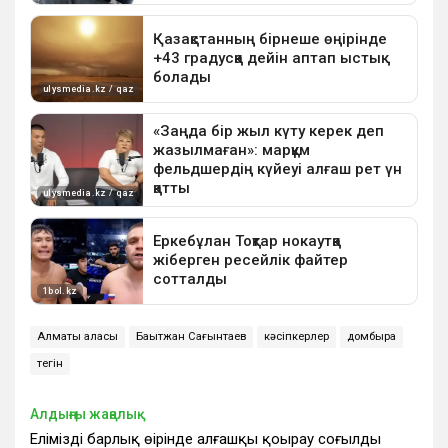
Алматы қаласы
Бақытжан Сағынтаев
кәсіпкерлер
домбыра
тегін
Алдыңғы жаңалық
Еліміздің барлық өңірінде алғашқы қоңырау соғылды