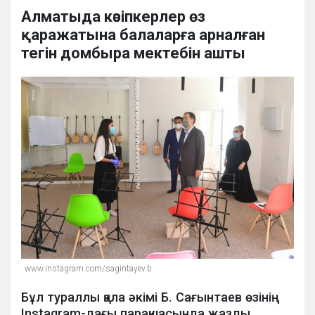
Алматыда кәсіпкерлер өз
қаражатына балаларға арналған
тегін домбыра мектебін ашты
www.instagram.com/sagintayev.b
Бұл тураллы қала әкімі Б. Сағынтаев өзінің
Instagram-дағы парақшасында жазды