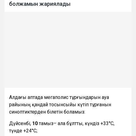
болжамын жариялады
Алдағы аптада мегаполис тұрғындарын ауа
райының қандай тосынсыйы күтіп тұрғанын
синоптиктерден білетін боламыз:
Дүйсенбі,
10
тамыз– ала бұлтты, күндіз +33°С,
түнде +24°С;