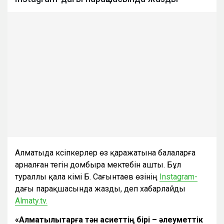
Алматыда кәсіпкерлер өз қаражатына балаларға
арналған тегін домбыра мектебін ашты. Бұл
тураллы қала әкімі Б. Сағынтаев өзінің
Instagram-
дағы парақшасында жазды, деп хабарлайды
Almaty.tv.
«Алматылықтарға тән қасиеттің бірі – әлеуметтік