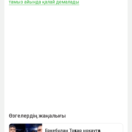
тамыз айында қалай демалады