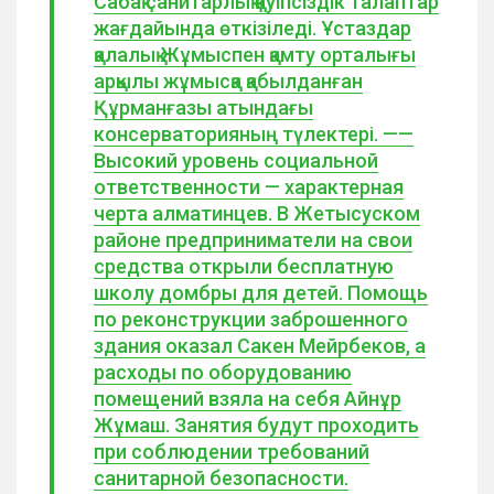
Сабақ санитарлық қауіпсіздік талаптар
жағдайында өткізіледі. Ұстаздар
қалалық Жұмыспен қамту орталығы
арқылы жұмысқа қабылданған
Құрманғазы атындағы
консерваторияның түлектері. ——
Высокий уровень социальной
ответственности — характерная
черта алматинцев. В Жетысуском
районе предприниматели на свои
средства открыли бесплатную
школу домбры для детей. Помощь
по реконструкции заброшенного
здания оказал Сакен Мейрбеков, а
расходы по оборудованию
помещений взяла на себя Айнұр
Жұмаш. Занятия будут проходить
при соблюдении требований
санитарной безопасности.