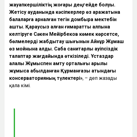
жауапкершіліктің жоғары деңгейде болуы.
Жетісу ауданында кәсіпкерлер өз қаражатына
балаларға арналған тегін домбыра мектебін
ашты. Қараусыз қалған ғимаратты қалпына
келтіруге Сәкен Мейірбеков көмек көрсетсе,
бөлмелерді жабдықтау шығынын Айнұр Жұмаш
өз мойнына алды. Сабақ санитарлық қауіпсіздік
талаптар жағдайында өткізіледі. Ұстаздар
қалалық Жұмыспен қамту орталығы арқылы
жұмысқа қабылданған Құрманғазы атындағы
консерваторияның түлектері»
, – деп жазады
қала әкімі.