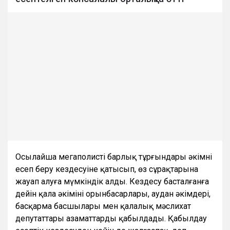
Осылайша мегаполистің барлық тұрғындары әкімнің
есеп беру кездесуіне қатысып, өз сұрақтарына
жауап алуға мүмкіндік алды. Кездесу басталғанға
дейін қала әкімінің орынбасарлары, аудан әкімдері,
басқарма басшылары мен қалалық мәслихат
депутаттары азаматтарды қабылдады. Қабылдау