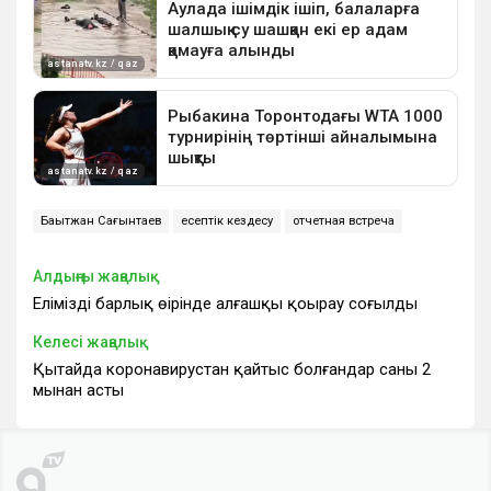
Бақытжан Сағынтаев
есептік кездесу
отчетная встреча
Алдыңғы жаңалық
Еліміздің барлық өңірінде алғашқы қоңырау соғылды
Келесі жаңалық
Қытайда коронавирустан қайтыс болғандар саны 2
мыңнан асты