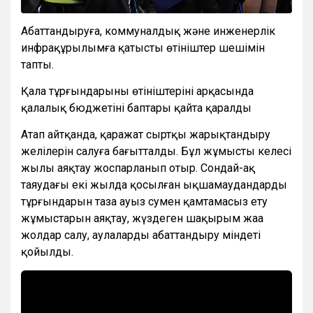
Абаттандыруға, коммуналдық және инженерлік
инфрақұрылымға қатысты өтініштер шешімін
тапты.
Қала тұрғындарының өтініштерінің арқасында
қалалық бюджетінің баптары қайта қаралды
Атап айтқанда, қаражат сыртқы жарықтандыру
желілерін салуға бағытталды. Бұл жұмысты келесі
жылы аяқтау жоспарланып отыр. Сондай-ақ
таяудағы екі жылда қосылған ықшамаудандардың
тұрғындарын таза ауыз сумен қамтамасыз ету
жұмыстарын аяқтау, жүздеген шақырым жаңа
жолдар салу, аулаларды абаттандыру міндеті
қойылды.