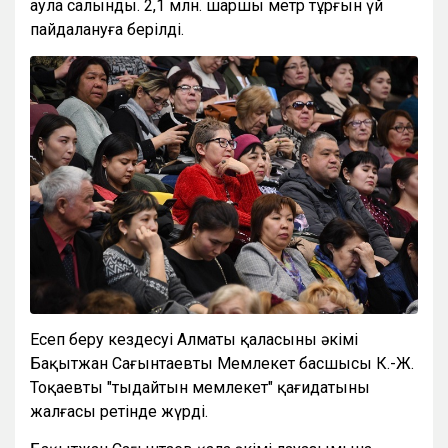
аула салынды. 2,1 млн. шаршы метр тұрғын үй
пайдалануға берілді.
Есеп беру кездесуі Алматы қаласының әкімі
Бақытжан Сағынтаевтың Мемлекет басшысы К.-Ж.
Тоқаевтың "тыңдайтын мемлекет" қағидатының
жалғасы ретінде жүрді.