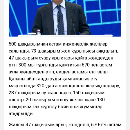
500 шақырымнан астам инженерлік желілер
салынды. 73 шақырым жол құрылысы аяқталып,
47 шақырым суару арықтары қайта жөндеуден
өтті. 300 мың тұрғынды қамтитын 670-тен астам
аула жөндеуден өтіп, екіден астамы енгізілді.
Қаланы абаттандыруды қамтамасыз ету
мақсатында 320-дан астам көшені жарықтандыру,
287 шақырым су және кәріз, 150 шақырым
электр, 20 шақырым жылу желісі және 130
шақырым газ жүргізу бойынша жұмыстар
атқарылды.
Жалпы 47 шақырым арық жөнделіп, 670-тен астам