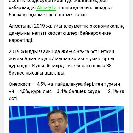
есептік кездесуден кейін де жалғаспақ, деп
хабарлайды
Almaty.tv
тілшісі қалалық әкімдіктің
баспасөз қызметіне сілтеме жасап.
Алматының 2019 жылғы әлеуметтік-экономикалық
дамуының негізгі көрсеткіштері бейнероликте
көрсетілді.
2019 жылдың 9 айында ЖАӨ 4,8%-ға өсті. Өткен
жылы Алматыда 47 мыңнан астам жұмыс орны
құрылды. Құны 96 млрд. теңге болатын жаңа 88
бизнес нысаны ашылды.
Өнеркәсіп – 4,5%-ға, пайдалануға берілген тұрғын
үй – 4,8%, құрылыс – 3,4%, бөлшек сауда – 12,1%-ға
өсті.