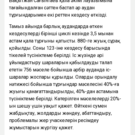
Бақытжан Сағынтаев қала әкімі лауазымына
тағайындалған сәттен бастап әр аудан
тұрғындарымен екі реттен кездесу өткізді.
Тамыз айында барлық аудандарда өткен
кездесулердің бірінші циклі кезінде 3,5 мыңнан
астам қала тұрғыны қатысты. 880-ге жуық сұрақ
қойылды. Соның 123-іне кездесу барысында
тікелей түсініктеме берілді. Іс жүзінде әрі
ұйымдастыру шараларын қабылдауды талап
ететін 756 мәселе бойынша әрбір ауданда іс-
шаралар жоспары құрылды. Олардың орындалу
нәтижесі бойынша тұрғындар мәселесінің 40%-ға
жуығы қанағаттандырылды, 40%-дан астамына
түсініктеме берілді. Көтерілген мәселелердің 20%-
ын шешу үшін уақыт қажет. Өйткені сумен
жабдықтау, жолдарды жөндеу, абаттандыру,
проблемалы жер учаскелерін ресімдеу
жұмыстарын жүргізу қажет.