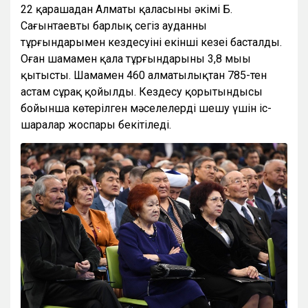
22 қарашадан Алматы қаласының әкімі Б.
Сағынтаевтың барлық сегіз ауданның
тұрғындарымен кездесуінің екінші кезеңі басталды.
Оған шамамен қала тұрғындарының 3,8 мыңы
қытысты. Шамамен 460 алматылықтан 785-тен
астам сұрақ қойылды. Кездесу қорытындысы
бойынша көтерілген мәселелерді шешу үшін іс-
шаралар жоспары бекітіледі.