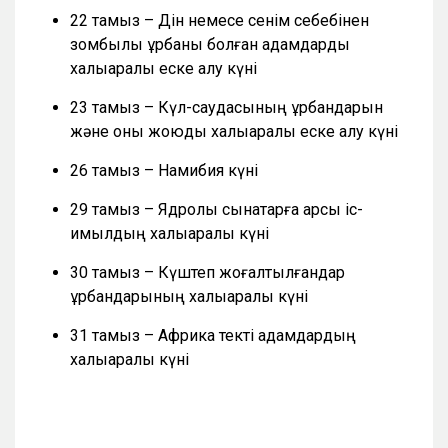
22 тамыз – Дін немесе сенім себебінен
зомбылық құрбаны болған адамдарды
халықаралық еске алу күні
23 тамыз – Күл-саудасының құрбандарын
және оны жоюды халықаралық еске алу күні
26 тамыз – Намибия күні
29 тамыз – Ядролық сынақтарға қарсы іс-
қимылдың халықаралық күні
30 тамыз – Күштеп жоғалтылғандар
құрбандарының халықаралық күні
31 тамыз – Африка текті адамдардың
халықаралық күні