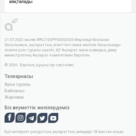
аяқталады
21.07.2022 жылғы №KZ10VPY00052326 Мерзімді баспасөз
басылымын, ақпараттық агенттікті және желілік басылымды
есепке қою туралы куәлігі, ҚР Ақпарат және қоғамдық даму
министрлігінің Ақпарат комитетімен берілген.
© 2026 . Барлық құқықтар сақталған
Телеарнасы
Арна туралы
Байланыс
Жарнама
Біз әлеуметтік желілердеміз
Бұл интернет-ресурстың ақпараттық өнімдері 18 жастан асқан