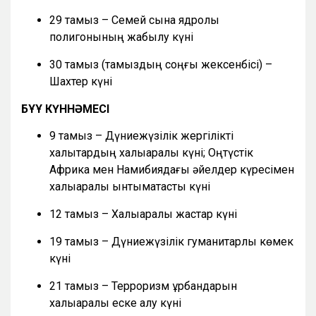
29 тамыз – Семей сынақ ядролық
полигонының жабылу күні
30 тамыз (тамыздың соңғы жексенбісі) –
Шахтер күні
БҰҰ КҮННӘМЕСІ
9 тамыз – Дүниежүзілік жергілікті
халықтардың халықаралық күні; Оңтүстік
Африка мен Намибиядағы әйелдер күресімен
халықаралық ынтымақтастық күні
12 тамыз – Халықаралық жастар күні
19 тамыз – Дүниежүзілік гуманитарлық көмек
күні
21 тамыз – Терроризм құрбандарын
халықаралық еске алу күні