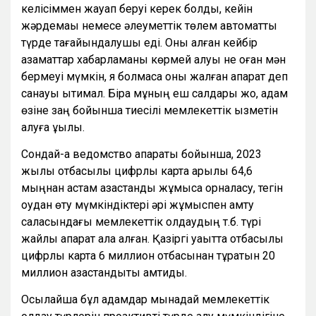
келісіммен жауап беруі керек болды, кейін
жәрдемақы немесе әлеуметтік төлем автоматты
түрде тағайындалушы еді. Оны алған кейбір
азаматтар хабарламаны көрмей қалуы не оған мән
бермеуі мүмкін, я болмаса оны жалған ақпарат деп
санауы ықтимал. Бірақ мұның еш салдары жоқ, адам
өзіне заң бойынша тиесілі мемлекеттік қызметін
алуға құқылы.
Сондай-ақ ведомство ақпараты бойынша, 2023
жылы отбасылық цифрлық карта арқылы 64,6
мыңнан астам қазақстандық жұмысқа орналасу, тегін
оқудан өту мүмкіндіктері әрі жұмыспен қамту
саласындағы мемлекеттік қолдаудың т.б. түрі
жайлы ақпарат ала алған. Қазіргі уақытта отбасылық
цифрлық карта 6 миллион отбасынан тұратын 20
миллион қазақстандықты қамтиды.
Осылайша бұл адамдар мынадай мемлекеттік