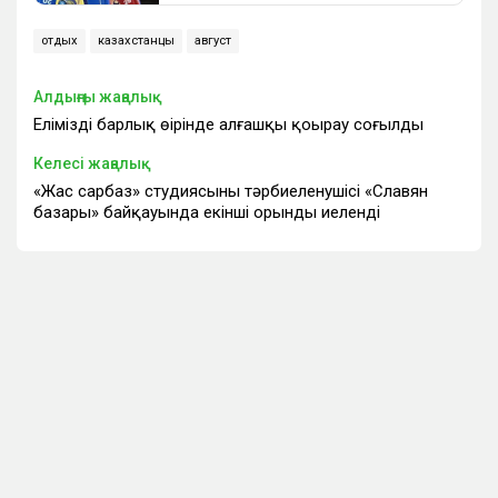
отдых
казахстанцы
август
Алдыңғы жаңалық
Еліміздің барлық өңірінде алғашқы қоңырау соғылды
Келесі жаңалық
«Жас сарбаз» студиясының тәрбиеленушісі «Славян
базары» байқауында екінші орынды иеленді