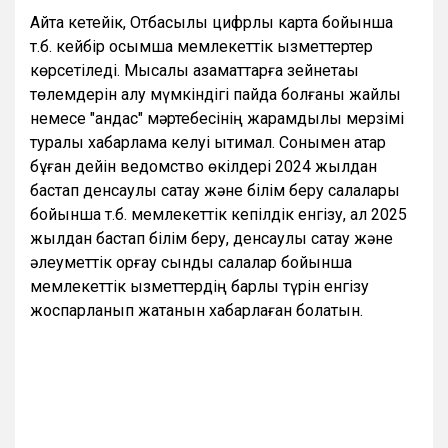
Айта кетейік, Отбасылық цифрлық карта бойынша
т.б. кейбір қосымша мемлекеттік қызметтертер
көрсетіледі. Мысалы азаматтарға зейнетақы
төлемдерін алу мүмкіндігі пайда болғаны жайлы
немесе "қандас" мәртебесінің жарамдылық мерзімі
туралы хабарлама келуі ықтимал. Сонымен қатар
бұған дейін ведомство өкілдері 2024 жылдан
бастап денсаулық сақтау және білім беру салалары
бойынша т.б. мемлекеттік кепілдік енгізу, ал 2025
жылдан бастап білім беру, денсаулық сақтау және
әлеуметтік қорғау сынды салалар бойынша
мемлекеттік қызметтердің барлық түрін енгізу
жоспарланып жатқанын хабарлаған болатын.