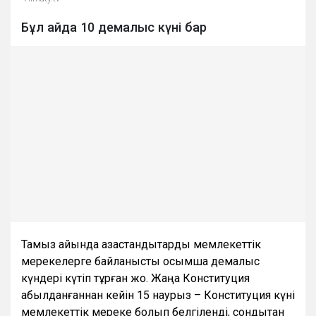
Бұл айда 10 демалыс күні бар
Тамыз айында қазақстандықтарды мемлекеттік
мерекелерге байланысты қосымша демалыс
күндері күтіп тұрған жоқ. Жаңа Конституция
қабылданғаннан кейін 15 наурыз – Конституция күні
мемлекеттік мереке болып белгіленді, сондықтан