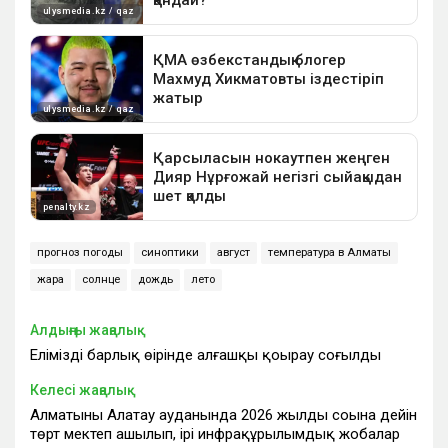
прогноз погоды
синоптики
август
температура в Алматы
жара
солнце
дождь
лето
Алдыңғы жаңалық
Еліміздің барлық өңірінде алғашқы қоңырау соғылды
Келесі жаңалық
Алматының Алатау ауданында 2026 жылдың соңына дейін
төрт мектеп ашылып, ірі инфрақұрылымдық жобалар