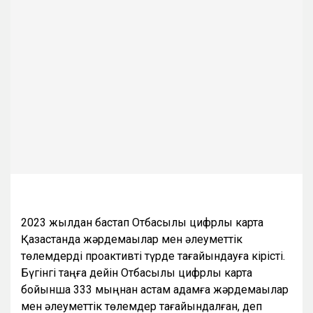
2023 жылдан бастап Отбасылық цифрлық карта
Қазақстанда жәрдемақылар мен әлеуметтік
төлемдерді проактивті түрде тағайындауға кірісті.
Бүгінгі таңға дейін Отбасылық цифрлық карта
бойынша 333 мыңнан астам адамға жәрдемақылар
мен әлеуметтік төлемдер тағайындалған, деп