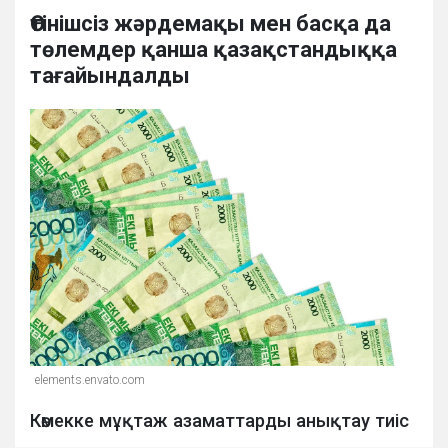
Өтінішсіз жәрдемақы мен басқа да
төлемдер қанша қазақстандыққа
тағайындалды
elements.envato.com
Көмекке мұқтаж азаматтарды анықтау тиіс