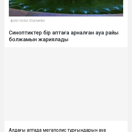
фото Victor Glutsenko
Синоптиктер бір аптаға арналған ауа райы
болжамын жариялады
Алдағы аптада мегаполис тұрғындарын ауа