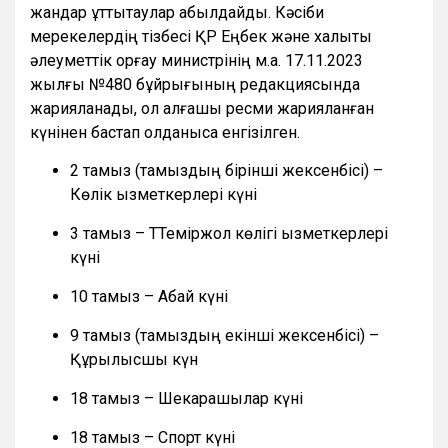
жандар құттықтаулар қабылдайды. Кәсіби
мерекелердің тізбесі ҚР Еңбек және халықты
әлеуметтік қорғау министрінің м.а. 17.11.2023
жылғы №480 бұйрығының редакциясында
жарияланады, ол алғашқы ресми жарияланған
күнінен бастап қолданысқа енгізілген.
2 тамыз (тамыздың бірінші жексенбісі) –
Көлік қызметкерлері күні
3 тамыз – ТТеміржол көлігі қызметкерлері
күні
10 тамыз – Абай күні
9 тамыз (тамыздың екінші жексенбісі) –
Құрылысшы күн
18 тамыз – Шекарашылар күні
18 тамыз – Спорт күні