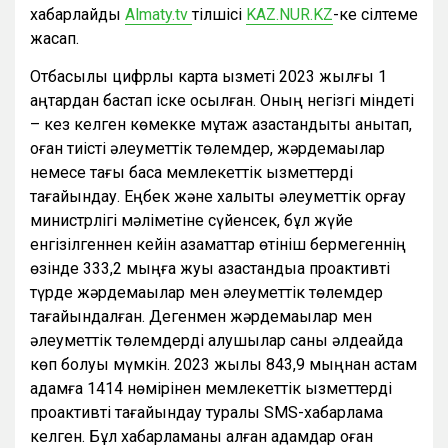
хабарлайды
Almaty.tv
тілшісі
KAZ.NUR.KZ
-ке сілтеме
жасап.
Отбасылық цифрлық карта қызметі 2023 жылғы 1
қаңтардан бастап іске қосылған. Оның негізгі міндеті
– кез келген көмекке мұқтаж қазақстандықты анықтап,
оған тиісті әлеуметтік төлемдер, жәрдемақылар
немесе тағы басқа мемлекеттік қызметтерді
тағайындау. Еңбек және халықты әлеуметтік қорғау
министрлігі мәліметіне сүйенсек, бұл жүйе
енгізілгеннен кейін азаматтар өтініш бермегеннің
өзінде 333,2 мыңға жуық қазақстандыққа проактивті
түрде жәрдемақылар мен әлеуметтік төлемдер
тағайындалған. Дегенмен жәрдемақылар мен
әлеуметтік төлемдерді алушылар саны әлдеқайда
көп болуы мүмкін. 2023 жылы 843,9 мыңнан астам
адамға 1414 нөмірінен мемлекеттік қызметтерді
проактивті тағайындау туралы SMS-хабарлама
келген. Бұл хабарламаны алған адамдар оған