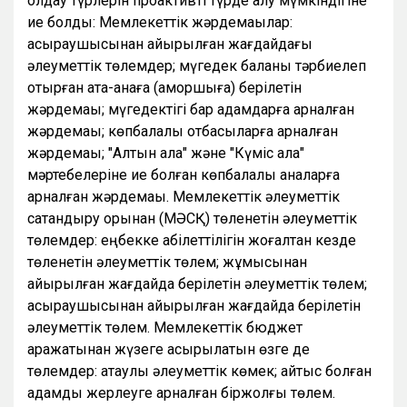
қолдау түрлерін проактивті түрде алу мүмкіндігіне
ие болды: Мемлекеттік жәрдемақылар:
асыраушысынан айырылған жағдайдағы
әлеуметтік төлемдер; мүгедек баланы тәрбиелеп
отырған ата-анаға (қамқоршыға) берілетін
жәрдемақы; мүгедектігі бар адамдарға арналған
жәрдемақы; көпбалалы отбасыларға арналған
жәрдемақы; "Алтын алқа" және "Күміс алқа"
мәртебелеріне ие болған көпбалалы аналарға
арналған жәрдемақы. Мемлекеттік әлеуметтік
сақтандыру қорынан (МӘСҚ) төленетін әлеуметтік
төлемдер: еңбекке қабілеттілігін жоғалтқан кезде
төленетін әлеуметтік төлем; жұмысынан
айырылған жағдайда берілетін әлеуметтік төлем;
асыраушысынан айырылған жағдайда берілетін
әлеуметтік төлем. Мемлекеттік бюджет
қаражатынан жүзеге асырылатын өзге де
төлемдер: атаулы әлеуметтік көмек; қайтыс болған
адамды жерлеуге арналған біржолғы төлем.