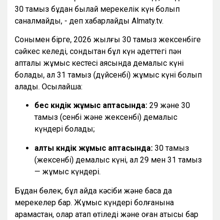
30 тамыз бұдан былай мерекелік күн болып
саналмайды, - деп хабарлайды Almaty.tv.
Сонымен бірге, 2026 жылғы 30 тамыз жексенбіге
сәйкес келеді, сондықтан бұл күн әдеттегі пән
апталық жұмыс кестесі аясында демалыс күні
болады, ал 31 тамыз (дүйсенбі) жұмыс күні болып
қалады. Осылайша:
бес күндік жұмыс аптасында:
29 және 30
тамыз (сенбі және жексенбі) демалыс
күндері болады;
алты күндік жұмыс аптасында:
30 тамыз
(жексенбі) демалыс күні, ал 29 мен 31 тамыз
— жұмыс күндері.
Бұдан бөлек, бұл айда кәсіби және басқа да
мерекелер бар. Жұмыс күндері болғанына
қарамастан, олар атап өтіледі және оған қатысы бар