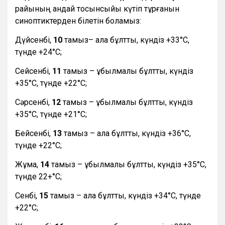
райының қандай тосынсыйы күтіп тұрғанын
синоптиктерден білетін боламыз:
Дүйсенбі,
10
тамыз– ала бұлтты, күндіз +33°С,
түнде +24°С;
Сейсенбі,
11
тамыз – құбылмалы бұлтты, күндіз
+35°С, түнде +22°С;
Сәрсенбі,
12
тамыз – құбылмалы бұлтты, күндіз
+35°С, түнде +21°С;
Бейсенбі,
13
тамыз – ала бұлтты, күндіз +36°С,
түнде +22°С;
Жұма,
14
тамыз – құбылмалы бұлтты, күндіз +35°С,
түнде 22+°С;
Сенбі,
15
тамыз – ала бұлтты, күндіз +34°С, түнде
+22°С;