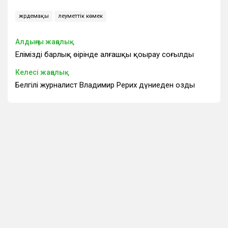
жәрдемақы
әлеуметтік көмек
Алдыңғы жаңалық
Еліміздің барлық өңірінде алғашқы қоңырау соғылды
Келесі жаңалық
Белгілі журналист Владимир Рерих дүниеден озды