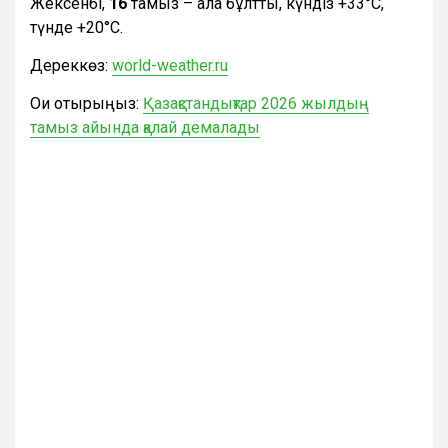
Жексенбі,
16
тамыз – ала бұлтты, күндіз +33°С,
түнде +20°С.
Дереккөз:
world-weather.ru
Оқи отырыңыз:
Қазақстандықтар 2026 жылдың
тамыз айында қалай демалады