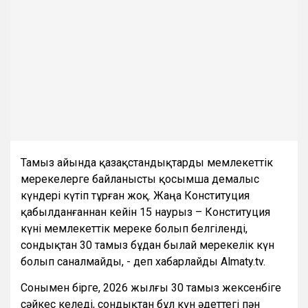
Тамыз айында қазақстандықтарды мемлекеттік
мерекелерге байланысты қосымша демалыс
күндері күтіп тұрған жоқ. Жаңа Конституция
қабылданғаннан кейін 15 наурыз – Конституция
күні мемлекеттік мереке болып белгіленді,
сондықтан 30 тамыз бұдан былай мерекелік күн
болып саналмайды, - деп хабарлайды Almaty.tv.
Сонымен бірге, 2026 жылғы 30 тамыз жексенбіге
сәйкес келеді, сондықтан бұл күн әдеттегі пән