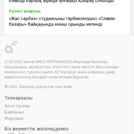
Еліміздің барлық өңірінде алғашқы қоңырау соғылды
Келесі жаңалық
«Жас сарбаз» студиясының тәрбиеленушісі «Славян
базары» байқауында екінші орынды иеленді
21.07.2022 жылғы №KZ10VPY00052326 Мерзімді баспасөз
басылымын, ақпараттық агенттікті және желілік басылымды
есепке қою туралы куәлігі, ҚР Ақпарат және қоғамдық даму
министрлігінің Ақпарат комитетімен берілген.
© 2026 . Барлық құқықтар сақталған
Телеарнасы
Арна туралы
Байланыс
Жарнама
Біз әлеуметтік желілердеміз