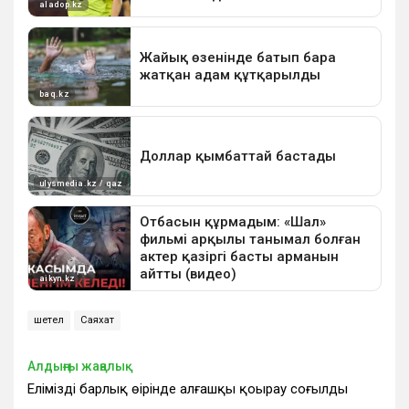
шетел
Саяхат
Алдыңғы жаңалық
Еліміздің барлық өңірінде алғашқы қоңырау соғылды