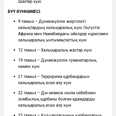
Шахтер күні
БҰҰ КҮННӘМЕСІ
9 тамыз – Дүниежүзілік жергілікті
халықтардың халықаралық күні; Оңтүстік
Африка мен Намибиядағы әйелдер күресімен
халықаралық ынтымақтастық күні
12 тамыз – Халықаралық жастар күні
19 тамыз – Дүниежүзілік гуманитарлық
көмек күні
21 тамыз – Терроризм құрбандарын
халықаралық еске алу күні
22 тамыз – Дін немесе сенім себебінен
зомбылық құрбаны болған адамдарды
халықаралық еске алу күні
23 тамыз – Күл-саудасының құрбандарын