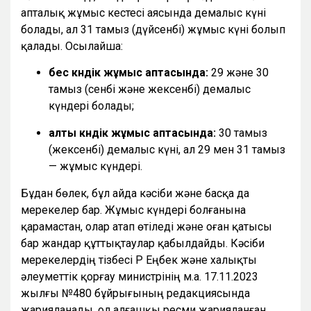
апталық жұмыс кестесі аясында демалыс күні
болады, ал 31 тамыз (дүйсенбі) жұмыс күні болып
қалады. Осылайша:
бес күндік жұмыс аптасында:
29 және 30
тамыз (сенбі және жексенбі) демалыс
күндері болады;
алты күндік жұмыс аптасында:
30 тамыз
(жексенбі) демалыс күні, ал 29 мен 31 тамыз
— жұмыс күндері.
Бұдан бөлек, бұл айда кәсіби және басқа да
мерекелер бар. Жұмыс күндері болғанына
қарамастан, олар атап өтіледі және оған қатысы
бар жандар құттықтаулар қабылдайды. Кәсіби
мерекелердің тізбесі ҚР Еңбек және халықты
әлеуметтік қорғау министрінің м.а. 17.11.2023
жылғы №480 бұйрығының редакциясында
жарияланады, ол алғашқы ресми жарияланған