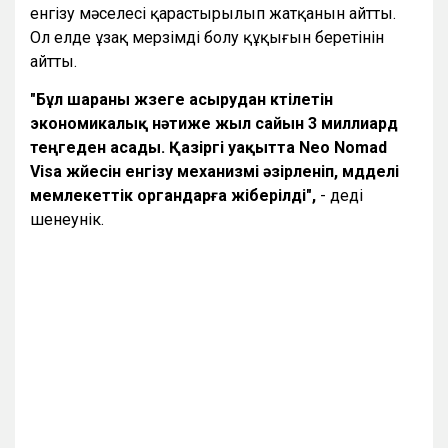
енгізу мәселесі қарастырылып жатқанын айтты.
Ол елде ұзақ мерзімді болу құқығын беретінін
айтты.
"Бұл шараны жүзеге асырудан күтілетін
экономикалық нәтиже жыл сайын 3 миллиард
теңгеден асады. Қазіргі уақытта Neo Nomad
Visa жүйесін енгізу механизмі әзірленіп, мүдделі
мемлекеттік органдарға жіберілді",
- деді
шенеунік.