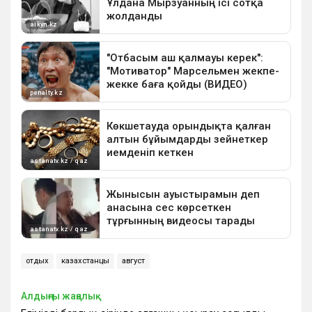
отдых
казахстанцы
август
Алдыңғы жаңалық