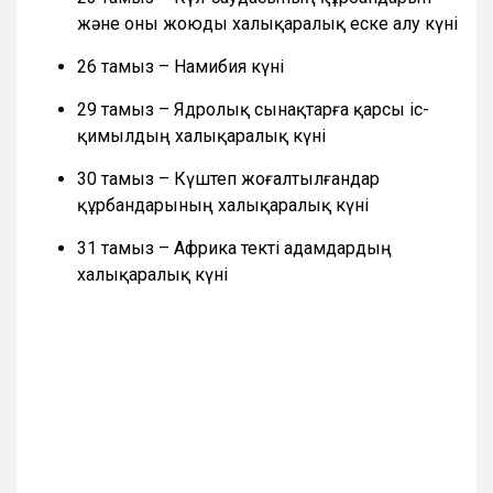
және оны жоюды халықаралық еске алу күні
26 тамыз – Намибия күні
29 тамыз – Ядролық сынақтарға қарсы іс-
қимылдың халықаралық күні
30 тамыз – Күштеп жоғалтылғандар
құрбандарының халықаралық күні
31 тамыз – Африка текті адамдардың
халықаралық күні