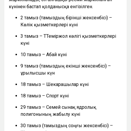
күнінен бастап қолданысқа енгізілген.
2 тамыз (тамыздың бірінші жексенбісі) –
Көлік қызметкерлері күні
3 тамыз – ТТеміржол көлігі қызметкерлері
күні
10 тамыз – Абай күні
9 тамыз (тамыздың екінші жексенбісі) –
Құрылысшы күн
18 тамыз – Шекарашылар күні
18 тамыз – Спорт күні
29 тамыз – Семей сынақ ядролық
полигонының жабылу күні
30 тамыз (тамыздың соңғы жексенбісі) –