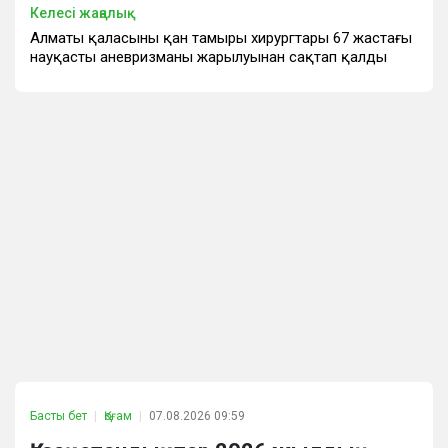
Келесі жаңалық
Алматы қаласының қан тамыры хирургтары 67 жастағы
науқасты аневризманың жарылуынан сақтап қалды
Басты бет
Қоғам
07.08.2026 09:59