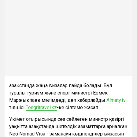
Қазақстанда жаңа визалар пайда болады. Бұл
туралы туризм және спорт министрі Ермек
Маржықпаев мәлімдеді, деп хабарлайды
Almaty.tv
тілшісі
Tengritravel.kz
-ке сілтеме жасап.
Үкімет отырысында сөз сөйлеген министр қазіргі
уақытта Қазақстанда шетелдік азаматтарға арналған
Neo Nomad Visa - заманауи көшпенділер визасын