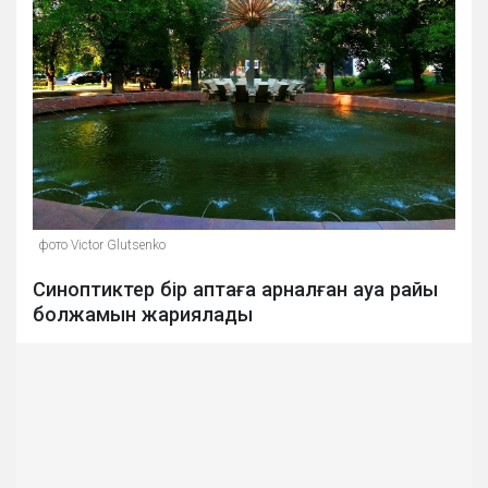
фото Victor Glutsenko
Синоптиктер бір аптаға арналған ауа райы
болжамын жариялады