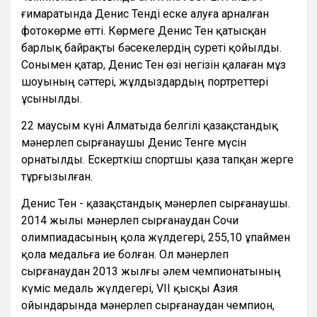
ғимаратында Денис Тенді еске алуға арналған
фотокөрме өтті. Көрмеге Денис Тен қатысқан
барлық байрақты бәсекелердің суреті қойылды.
Сонымен қатар, Денис Тен өзі негізін қалаған мұз
шоуының сәттері, жұлдыздардың портреттері
ұсынылды.
22 маусым күні Алматыда белгілі қазақстандық
мәнерлеп сырғанаушы Денис Тенге мүсін
орнатылды. Ескерткіш спортшы қаза тапқан жерге
тұрғызылған.
Денис Тен - қазақстандық мәнерлеп сырғанаушы.
2014 жылы мәнерлеп сырғанаудан Сочи
олимпиадасының қола жүлдегері, 255,10 ұпаймен
қола медальға ие болған. Ол мәнерлеп
сырғанаудан 2013 жылғы әлем чемпионатының
күміс медаль жүлдегері, VІІ қысқы Азия
ойындарында мәнерлеп сырғанаудан чемпион,