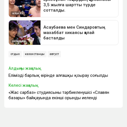
отдых
казахстанцы
август
Алдыңғы жаңалық
Еліміздің барлық өңірінде алғашқы қоңырау соғылды
Келесі жаңалық
«Жас сарбаз» студиясының тәрбиеленушісі «Славян
базары» байқауында екінші орынды иеленді