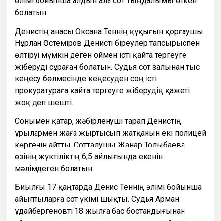
өлімі бойынша алдын ала сот тыңдалымы өткен
болатын.
Денистің анасы Оксана Теннің құқығын қорғаушы
Нұрлан Өстеміров Денисті біреулер тапсырыспен
өлтіруі мүмкін деген оймен істі қайта тергеуге
жіберуді сұраған болатын. Судья сот залынан тыс
кеңесу бөлмесінде кеңесуден соң істі
прокуратураға қайта тергеуге жіберудің қажеті
жоқ деп шешті.
Сонымен қатар, жәбірленуші тарап Денистің
ұрылармен жаға жыртысып жатқанын екі полицей
көргенін айтты. Сотталушы Жанар Толыбаева
өзінің жүктіліктің 6,5 айлығында екенін
мəлімдеген болатын.
Биылғы 17 қаңтарда Денис Теннің өлімі бойынша
айыптыларға сот үкімі шықты. Судья Арман
Құдайбергеновті 18 жылға бас бостандығынан