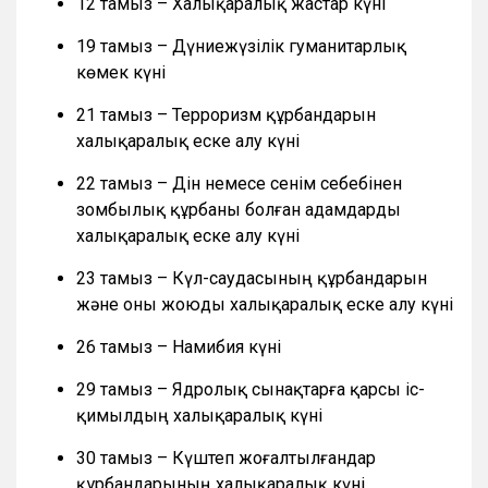
12 тамыз – Халықаралық жастар күні
19 тамыз – Дүниежүзілік гуманитарлық
көмек күні
21 тамыз – Терроризм құрбандарын
халықаралық еске алу күні
22 тамыз – Дін немесе сенім себебінен
зомбылық құрбаны болған адамдарды
халықаралық еске алу күні
23 тамыз – Күл-саудасының құрбандарын
және оны жоюды халықаралық еске алу күні
26 тамыз – Намибия күні
29 тамыз – Ядролық сынақтарға қарсы іс-
қимылдың халықаралық күні
30 тамыз – Күштеп жоғалтылғандар
құрбандарының халықаралық күні