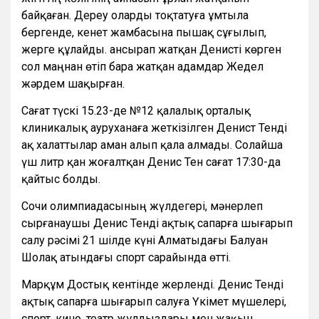
байқаған. Дереу оларды тоқтатуға ұмтыла
бергенде, кенет жамбасына пышақ сұғылып,
жерге құлайды. Қансырап жатқан Денисті көрген
сол маңнан өтіп бара жатқан адамдар Жедел
жәрдем шақырған.
Сағат түскі 15.23-де №12 қалалық орталық
клиникалық ауруханаға жеткізілген Денист Тенді
ақ халаттылар аман алып қала алмады. Солайша
үш литр қан жоғалтқан Денис Тен сағат 17:30-да
қайтыс болды.
Сочи олимпиадасының жүлдегері, мәнерлеп
сырғанаушы Денис Тенді ақтық сапарға шығарып
салу рәсімі 21 шілде күні Алматыдағы Балуан
Шолақ атындағы спорт сарайында өтті.
Марқұм Достық кентінде жерленді. Денис Тенді
ақтық сапарға шығарып салуға Үкімет мүшелері,
спорт, кино, театр жұлдыздары мен жақын