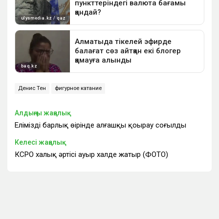
Денис Тен
фигурное катание
Алдыңғы жаңалық
Еліміздің барлық өңірінде алғашқы қоңырау соғылды
Келесі жаңалық
КСРО халық әртісі ауыр халде жатыр (ФОТО)