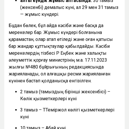
алты күндік жұмыс аптасында:
30 тамыз
(жексенбі) демалыс күні, ал 29 мен 31 тамыз
— жұмыс күндері.
Бұдан бөлек, бұл айда кәсіби және басқа да
мерекелер бар. Жұмыс күндері болғанына
қарамастан, олар атап өтіледі және оған қатысы
бар жандар құттықтаулар қабылдайды. Кәсіби
мерекелердің тізбесі ҚР Еңбек және халықты
әлеуметтік қорғау министрінің м.а. 17.11.2023
жылғы №480 бұйрығының редакциясында
жарияланады, ол алғашқы ресми жарияланған
күнінен бастап қолданысқа енгізілген.
2 тамыз (тамыздың бірінші жексенбісі) –
Көлік қызметкерлері күні
3 тамыз – ТТеміржол көлігі қызметкерлері
күні
10 тамыз – Абай күні