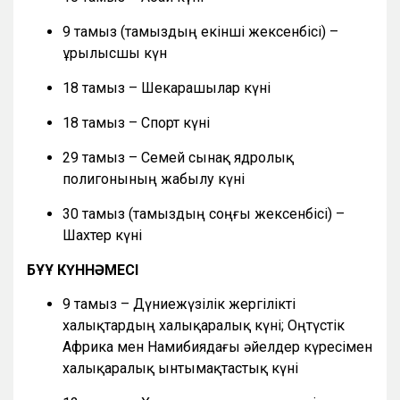
9 тамыз (тамыздың екінші жексенбісі) –
Құрылысшы күн
18 тамыз – Шекарашылар күні
18 тамыз – Спорт күні
29 тамыз – Семей сынақ ядролық
полигонының жабылу күні
30 тамыз (тамыздың соңғы жексенбісі) –
Шахтер күні
БҰҰ КҮННӘМЕСІ
9 тамыз – Дүниежүзілік жергілікті
халықтардың халықаралық күні; Оңтүстік
Африка мен Намибиядағы әйелдер күресімен
халықаралық ынтымақтастық күні