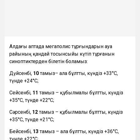
Алдағы аптада мегаполис тұрғындарын ауа
райының қандай тосынсыйы күтіп тұрғанын
синоптиктерден білетін боламыз:
Дүйсенбі,
10
тамыз– ала бұлтты, күндіз +33°С,
түнде +24°С;
Сейсенбі,
11
тамыз – құбылмалы бұлтты, күндіз
+35°С, түнде +22°С;
Сәрсенбі,
12
тамыз – құбылмалы бұлтты, күндіз
+35°С, түнде +21°С;
Бейсенбі,
13
тамыз – ала бұлтты, күндіз +36°С,
түнде +22°С;