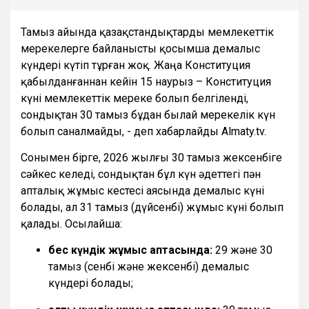
Тамыз айында қазақстандықтарды мемлекеттік
мерекелерге байланысты қосымша демалыс
күндері күтіп тұрған жоқ. Жаңа Конституция
қабылданғаннан кейін 15 наурыз – Конституция
күні мемлекеттік мереке болып белгіленді,
сондықтан 30 тамыз бұдан былай мерекелік күн
болып саналмайды, - деп хабарлайды Almaty.tv.
Сонымен бірге, 2026 жылғы 30 тамыз жексенбіге
сәйкес келеді, сондықтан бұл күн әдеттегі пән
апталық жұмыс кестесі аясында демалыс күні
болады, ал 31 тамыз (дүйсенбі) жұмыс күні болып
қалады. Осылайша:
бес күндік жұмыс аптасында:
29 және 30
тамыз (сенбі және жексенбі) демалыс
күндері болады;