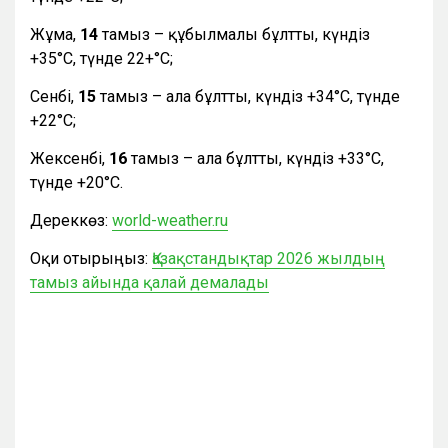
Жұма,
14
тамыз – құбылмалы бұлтты, күндіз
+35°С, түнде 22+°С;
Сенбі,
15
тамыз – ала бұлтты, күндіз +34°С, түнде
+22°С;
Жексенбі,
16
тамыз – ала бұлтты, күндіз +33°С,
түнде +20°С.
Дереккөз:
world-weather.ru
Оқи отырыңыз:
Қазақстандықтар 2026 жылдың
тамыз айында қалай демалады