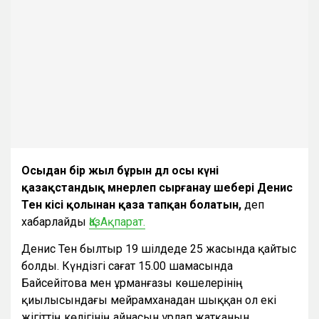
Осыдан бір жыл бұрын дәл осы күні
қазақстандық мәнерлеп сырғанау шебері Денис
Тен кісі қолынан қаза тапқан болатын,
деп
хабарлайды
ҚазАқпарат.
Денис Тен былтыр 19 шілдеде 25 жасында қайтыс
болды. Күндізгі сағат 15.00 шамасында
Байсейітова мен Құрманғазы көшелерінің
қиылысындағы мейрамханадан шыққан ол екі
жігіттің көлігінің айнасын ұрлап жатқанын