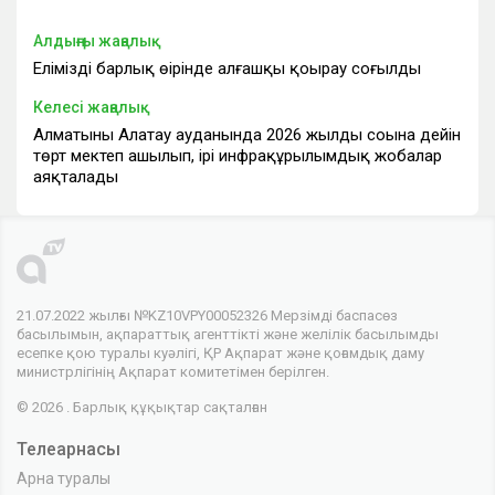
Алдыңғы жаңалық
Еліміздің барлық өңірінде алғашқы қоңырау соғылды
Келесі жаңалық
Алматының Алатау ауданында 2026 жылдың соңына дейін
төрт мектеп ашылып, ірі инфрақұрылымдық жобалар
аяқталады
21.07.2022 жылғы №KZ10VPY00052326 Мерзімді баспасөз
басылымын, ақпараттық агенттікті және желілік басылымды
есепке қою туралы куәлігі, ҚР Ақпарат және қоғамдық даму
министрлігінің Ақпарат комитетімен берілген.
© 2026 . Барлық құқықтар сақталған
Телеарнасы
Арна туралы