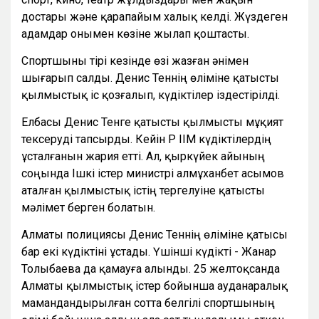
достары және қарапайым халық келді. Жүздеген
адамдар онымен көзіне жылап қоштасты.
Спортшыны тірі кезінде өзі жазған әнімен
шығарып салды. Денис Теннің өліміне қатысты
қылмыстық іс қозғалып, күдіктілер іздестірілді.
Елбасы Денис Тенге қатысты қылмысты мұқият
тексеруді тапсырды. Кейін ҚР ІІМ күдіктілердің
ұсталғанын жария етті. Ал, қыркүйек айының
соңында Ішкі істер министрі Қалмұханбет Қасымов
аталған қылмыстық істің тергелуіне қатысты
мәлімет берген болатын.
Алматы полициясы Денис Теннің өліміне қатысы
бар екі күдіктіні ұстады. Үшінші күдікті - Жанар
Толыбаева да қамауға алынды. 25 желтоқсанда
Алматы қылмыстық істер бойынша ауданаралық
мамандандырылған сотта белгілі спортшының