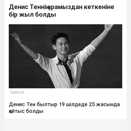
Денис Теннің арамыздан кеткеніне
бір жыл болды
Zakon.kz
Денис Тен былтыр 19 шілдеде 25 жасында
қайтыс болды