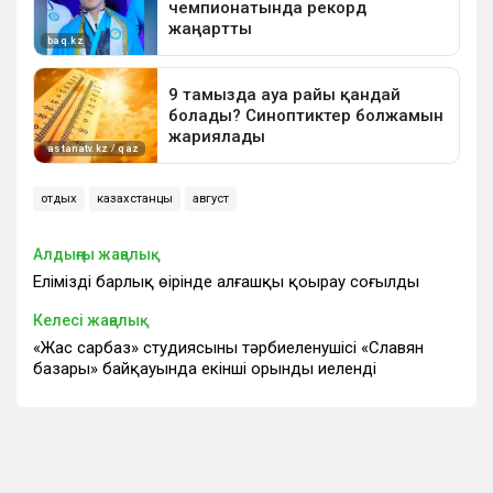
отдых
казахстанцы
август
Алдыңғы жаңалық
Еліміздің барлық өңірінде алғашқы қоңырау соғылды
Келесі жаңалық
«Жас сарбаз» студиясының тәрбиеленушісі «Славян
базары» байқауында екінші орынды иеленді