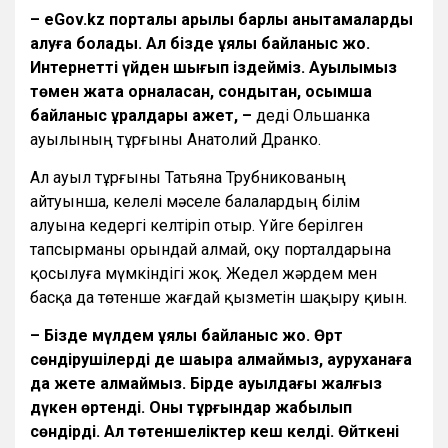
– eGov.kz порталы арқылы барлық анықтамаларды
алуға болады. Ал бізде ұялы байланыс жоқ.
Интернетті үйден шығып іздейміз. Ауылымыз
төмен жақта орналасқан, сондықтан, қосымша
байланыс құралдары қажет, –
деді Ольшанка
ауылының тұрғыны Анатолий Дранко.
Ал ауыл тұрғыны Татьяна Трубникованың
айтуынша, келелі мәселе балалардың білім
алуына кедергі келтіріп отыр. Үйге берілген
тапсырманы орындай алмай, оқу порталдарына
қосылуға мүмкіндігі жоқ. Жедел жәрдем мен
басқа да төтенше жағдай қызметін шақыру қиын.
– Бізде мүлдем ұялы байланыс жоқ. Өрт
сөндірушілерді де шақыра алмаймыз, ауруханаға
да жете алмаймыз. Бірде ауылдағы жалғыз
дүкен өртенді. Оны тұрғындар жабылып
сөндірді. Ал төтеншеліктер кеш келді. Өйткені