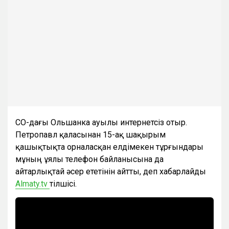
СҚО-дағы Ольшанка ауылы интернетсіз отыр.
Петропавл қаласынан 15-ақ шақырым
қашықтықта орналасқан елдімекен тұрғындары
мұның ұялы телефон байланысына да
айтарлықтай әсер ететінін айтты, деп хабарлайды
Almaty.tv
тілшісі.