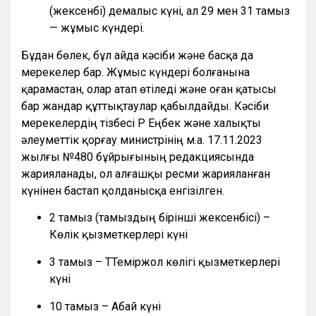
(жексенбі) демалыс күні, ал 29 мен 31 тамыз
— жұмыс күндері.
Бұдан бөлек, бұл айда кәсіби және басқа да
мерекелер бар. Жұмыс күндері болғанына
қарамастан, олар атап өтіледі және оған қатысы
бар жандар құттықтаулар қабылдайды. Кәсіби
мерекелердің тізбесі ҚР Еңбек және халықты
әлеуметтік қорғау министрінің м.а. 17.11.2023
жылғы №480 бұйрығының редакциясында
жарияланады, ол алғашқы ресми жарияланған
күнінен бастап қолданысқа енгізілген.
2 тамыз (тамыздың бірінші жексенбісі) –
Көлік қызметкерлері күні
3 тамыз – ТТеміржол көлігі қызметкерлері
күні
10 тамыз – Абай күні