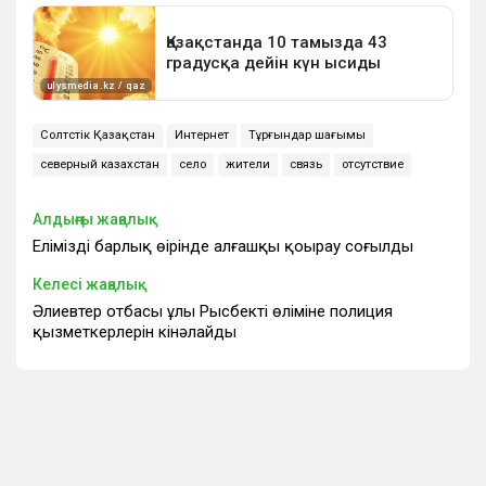
Солтүстік Қазақстан
Интернет
Тұрғындар шағымы
северный казахстан
село
жители
связь
отсутствие
Алдыңғы жаңалық
Еліміздің барлық өңірінде алғашқы қоңырау соғылды
Келесі жаңалық
Әлиевтер отбасы ұлы Рысбектің өліміне полиция
қызметкерлерін кінәлайды