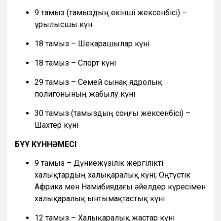
9 тамыз (тамыздың екінші жексенбісі) –
Құрылысшы күн
18 тамыз – Шекарашылар күні
18 тамыз – Спорт күні
29 тамыз – Семей сынақ ядролық
полигонының жабылу күні
30 тамыз (тамыздың соңғы жексенбісі) –
Шахтер күні
БҰҰ КҮННӘМЕСІ
9 тамыз – Дүниежүзілік жергілікті
халықтардың халықаралық күні; Оңтүстік
Африка мен Намибиядағы әйелдер күресімен
халықаралық ынтымақтастық күні
12 тамыз – Халықаралық жастар күні