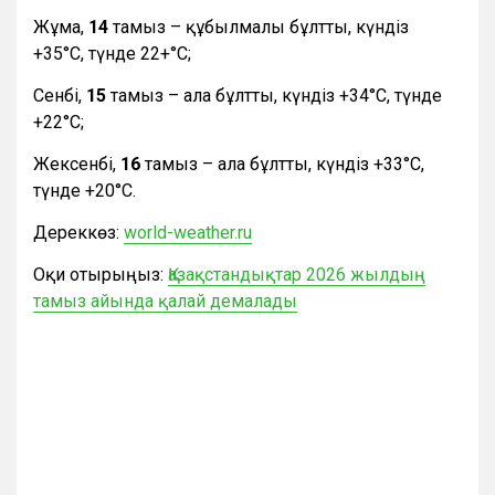
Жұма,
14
тамыз – құбылмалы бұлтты, күндіз
+35°С, түнде 22+°С;
Сенбі,
15
тамыз – ала бұлтты, күндіз +34°С, түнде
+22°С;
Жексенбі,
16
тамыз – ала бұлтты, күндіз +33°С,
түнде +20°С.
Дереккөз:
world-weather.ru
Оқи отырыңыз:
Қазақстандықтар 2026 жылдың
тамыз айында қалай демалады