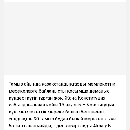
Тамыз айында қазақстандықтарды мемлекеттік
мерекелерге байланысты қосымша демалыс
күндері күтіп тұрған жоқ. Жаңа Конституция
қабылданғаннан кейін 15 наурыз – Конституция
күні мемлекеттік мереке болып белгіленді,
сондықтан 30 тамыз бұдан былай мерекелік күн
болып саналмайды, - деп хабарлайды Almaty.tv.