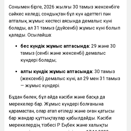
Сонымен бірге, 2026 жылғы 30 тамыз жексенбіге
сәйкес келеді, сондықтан бұл күн әдеттегі пән
апталық жұмыс кестесі аясында демалыс күні
болады, ал 31 тамыз (дүйсенбі) жұмыс күні болып
қалады. Осылайша:
бес күндік жұмыс аптасында:
29 және 30
тамыз (сенбі және жексенбі) демалыс
күндері болады;
алты күндік жұмыс аптасында:
30 тамыз
(жексенбі) демалыс күні, ал 29 мен 31 тамыз
— жұмыс күндері.
Бұдан бөлек, бұл айда кәсіби және басқа да
мерекелер бар. Жұмыс күндері болғанына
қарамастан, олар атап өтіледі және оған қатысы
бар жандар құттықтаулар қабылдайды. Кәсіби
мерекелердің тізбесі ҚР Еңбек және халықты