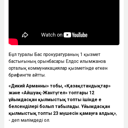
Бұл туралы Бас прокуратураның 1 қызмет
бастығының орынбасары Елдос Қилымжанов
орталық коммуникациялар қызметінде өткен
брифингте айтты.
«Дикий Арманның» тобы, «Қазақстандықтар»
және «Айшуақ-Жантүгел» топтары
12
ұйымдасқан қылмыстық топтың ішінде ең
белсенділері болып табылады
. Ұйымдасқан
қылмыстық топтың 23 мүшесін қамауға алдық»
,
- деп мәлімдеді ол.