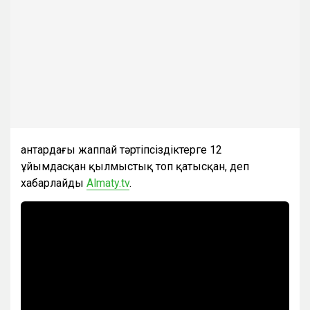
Қантардағы жаппай тәртіпсіздіктерге 12
ұйымдасқан қылмыстық топ қатысқан, деп
хабарлайды
Almaty.tv
.