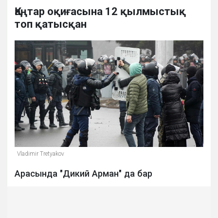
Қаңтар оқиғасына 12 қылмыстық
топ қатысқан
Vladimir Tretyakov
Арасында "Дикий Арман" да бар