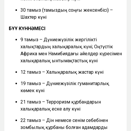
30 тамыз (тамыздың соңғы жексенбісі) –
Шахтер күні
БҰҰ КҮННӘМЕСІ
9 тамыз – Дүниежүзілік жергілікті
халықтардың халықаралық күні; Оңтүстік
Африка мен Намибиядағы әйелдер күресімен
халықаралық ынтымақтастық күні
12 тамыз – Халықаралық жастар күні
19 тамыз – Дүниежүзілік гуманитарлық
көмек күні
21 тамыз – Терроризм құрбандарын
халықаралық еске алу күні
22 тамыз – Дін немесе сенім себебінен
зомбылық құрбаны болған адамдарды