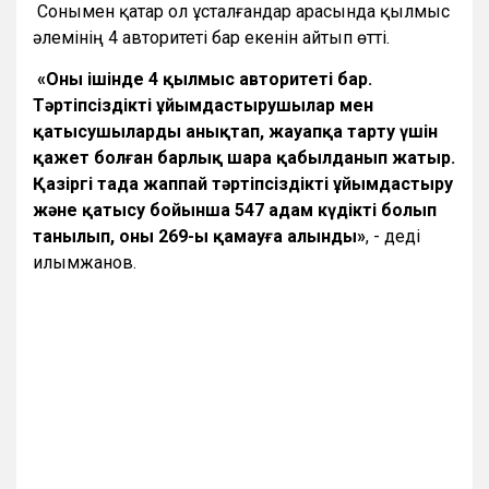
Сонымен қатар ол ұсталғандар арасында қылмыс
әлемінің 4 авторитеті бар екенін айтып өтті.
«Оның ішінде 4 қылмыс авторитеті бар.
Тәртіпсіздікті ұйымдастырушылар мен
қатысушыларды анықтап, жауапқа тарту үшін
қажет болған барлық шара қабылданып жатыр.
Қазіргі таңда жаппай тәртіпсіздікті ұйымдастыру
және қатысу бойынша 547 адам күдікті болып
танылып, оның 269-ы қамауға алынды»
, - деді
Қилымжанов.