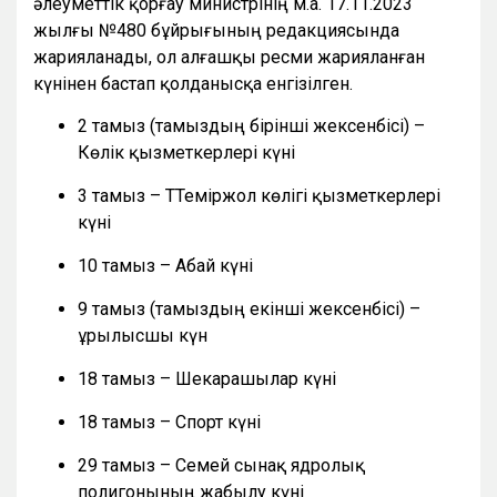
әлеуметтік қорғау министрінің м.а. 17.11.2023
жылғы №480 бұйрығының редакциясында
жарияланады, ол алғашқы ресми жарияланған
күнінен бастап қолданысқа енгізілген.
2 тамыз (тамыздың бірінші жексенбісі) –
Көлік қызметкерлері күні
3 тамыз – ТТеміржол көлігі қызметкерлері
күні
10 тамыз – Абай күні
9 тамыз (тамыздың екінші жексенбісі) –
Құрылысшы күн
18 тамыз – Шекарашылар күні
18 тамыз – Спорт күні
29 тамыз – Семей сынақ ядролық
полигонының жабылу күні