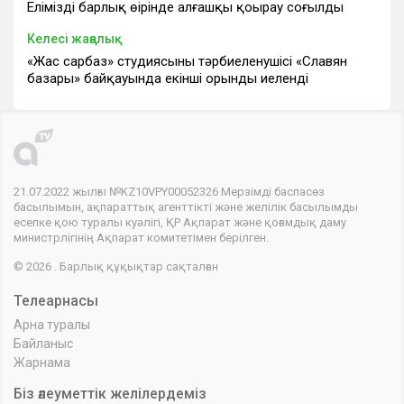
Еліміздің барлық өңірінде алғашқы қоңырау соғылды
Келесі жаңалық
«Жас сарбаз» студиясының тәрбиеленушісі «Славян
базары» байқауында екінші орынды иеленді
21.07.2022 жылғы №KZ10VPY00052326 Мерзімді баспасөз
басылымын, ақпараттық агенттікті және желілік басылымды
есепке қою туралы куәлігі, ҚР Ақпарат және қоғамдық даму
министрлігінің Ақпарат комитетімен берілген.
© 2026 . Барлық құқықтар сақталған
Телеарнасы
Арна туралы
Байланыс
Жарнама
Біз әлеуметтік желілердеміз