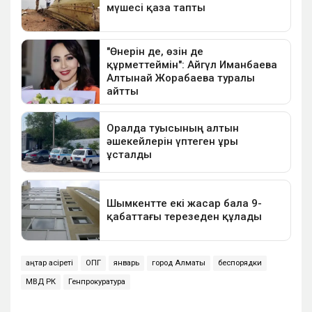
қаңтар қасіреті
ОПГ
январь
город Алматы
беспорядки
МВД РК
Генпрокуратура