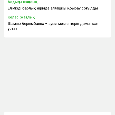
Алдыңғы жаңалық
Еліміздің барлық өңірінде алғашқы қоңырау соғылды
Келесі жаңалық
Шәмшә Беркімбаева – ауыл мектептерін дамытқан
ұстаз