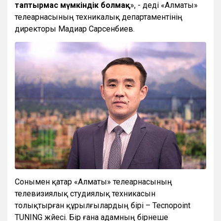
таптырмас
мүмкіндік
болмақ
», - деді «Алматы»
телеарнасының техникалық департаментінің
директоры Мадиар Сарсенбиев.
Сонымен қатар «Алматы» телеарнасының
телевизиялық студиялық техникасын
толықтырған құрылғылардың бірі – Tecnopoint
TUNING жүйесі. Бір ғана адамның бірнеше