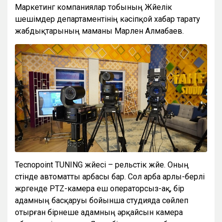
Маркетинг компаниялар тобының Жүйелік
шешімдер департаментінің кәсіпқой хабар тарату
жабдықтарының маманы Марлен Алмабаев.
Tecnopoint TUNING жүйесі – рельстік жүйе. Оның
үстінде автоматты арбасы бар. Сол арба арлы-берлі
жүргенде PTZ-камера еш операторсыз-ақ, бір
адамның басқаруы бойынша студияда сөйлеп
отырған бірнеше адамның әрқайсын камера