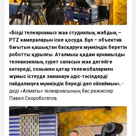
«Біздің телеарнамыз жаңа студиялық жабдық –
PTZ камераларын іске қосуда. Бұл – объектив
бағытын қашықтан басқаруға мүмкіндік беретін
роботты құрылғы. Аталмыш қадам арнамызды
телевизиялық сурет сапасын жаңа деңгейге
көтереді, сонымен қатар тележобалармен
жұмыс істеуде заманауи әдіс-тәсілдерді
пайдалануға мүмкіндік береді деп ойлаймын»
, -
деді «Алматы» телеарнасының бас режиссер
Павел Скоробогатов.