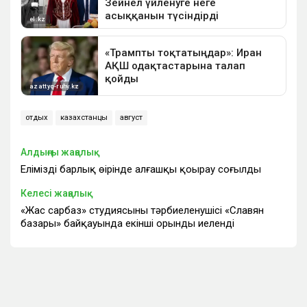
отдых
казахстанцы
август
Алдыңғы жаңалық
Еліміздің барлық өңірінде алғашқы қоңырау соғылды
Келесі жаңалық
«Жас сарбаз» студиясының тәрбиеленушісі «Славян
базары» байқауында екінші орынды иеленді