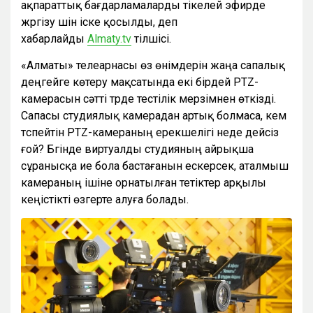
ақпараттық бағдарламаларды тікелей эфирде
жүргізу үшін іске қосылды, деп
хабарлайды
Almaty.tv
тілшісі.
«Алматы» телеарнасы өз өнімдерін жаңа сапалық
деңгейге көтеру мақсатында екі бірдей PTZ-
камерасын сәтті түрде тестілік мерзімнен өткізді.
Сапасы студиялық камерадан артық болмаса, кем
түспейтін PTZ-камераның ерекшелігі неде дейсіз
ғой? Бүгінде виртуалды студияның айрықша
сұранысқа ие бола бастағанын ескерсек, аталмыш
камераның ішіне орнатылған тетіктер арқылы
кеңістікті өзгерте алуға болады.