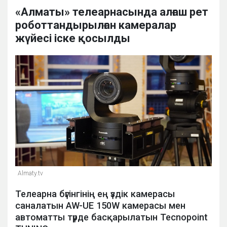
«Алматы» телеарнасында алғаш рет
роботтандырылған камералар
жүйесі іске қосылды
Almaty.tv
Телеарна бүгінгінің ең үздік камерасы
саналатын AW-UE 150W камерасы мен
автоматты түрде басқарылатын Tecnopoint