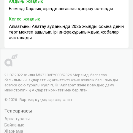
Алдыңғы жаңалық
Еліміздің барлық өңірінде алғашқы қоңырау соғылды
Келесі жаңалық
Алматының Алатау ауданында 2026 жылдың соңына дейін
төрт мектеп ашылып, ірі инфрақұрылымдық жобалар
аяқталады
21.07.2022 жылғы №KZ10VPY00052326 Мерзімді баспасөз
басылымын, ақпараттық агенттікті және желілік басылымды
есепке қою туралы куәлігі, ҚР Ақпарат және қоғамдық даму
министрлігінің Ақпарат комитетімен берілген.
© 2026 . Барлық құқықтар сақталған
Телеарнасы
Арна туралы
Байланыс
Жарнама