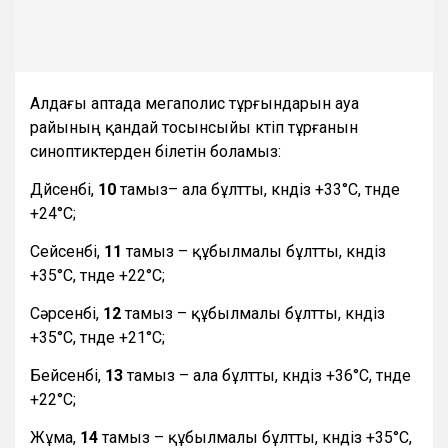
Алдағы аптада мегаполис тұрғындарын ауа
райының қандай тосынсыйы күтіп тұрғанын
синоптиктерден білетін боламыз:
Дүйсенбі,
10
тамыз– ала бұлтты, күндіз +33°С, түнде
+24°С;
Сейсенбі,
11
тамыз – құбылмалы бұлтты, күндіз
+35°С, түнде +22°С;
Сәрсенбі,
12
тамыз – құбылмалы бұлтты, күндіз
+35°С, түнде +21°С;
Бейсенбі,
13
тамыз – ала бұлтты, күндіз +36°С, түнде
+22°С;
Жұма,
14
тамыз – құбылмалы бұлтты, күндіз +35°С,