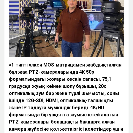
«1-типті үлкен MOS-матрицамен жабдықталған
бұл жаңа PTZ-камераларында 4K 50p
форматындағы жоғары
кескін
сапасы, 75,1
градусқа
жуық
кеңінен
шолу
бұрышы, 20x
оптикалық
зум
бар
және
түрлі
шығысты, соның
ішінде 12G-SDI, HDMI, оптикалық-талшықты
және
IP таңдауға
мүмкіндік
береді. 4K/HD
форматында
бір
уақытта
жұмыс
істей
алатын
PTZ-камералары
болашақты
бағдарға
алған
камера
жүйесіне
қол
жеткізгісі
келетіндер
үшін