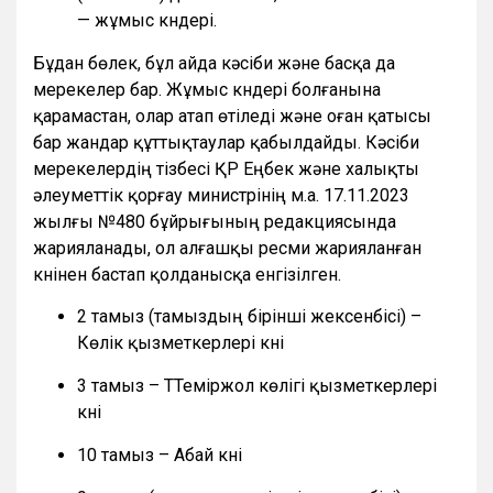
— жұмыс күндері.
Бұдан бөлек, бұл айда кәсіби және басқа да
мерекелер бар. Жұмыс күндері болғанына
қарамастан, олар атап өтіледі және оған қатысы
бар жандар құттықтаулар қабылдайды. Кәсіби
мерекелердің тізбесі ҚР Еңбек және халықты
әлеуметтік қорғау министрінің м.а. 17.11.2023
жылғы №480 бұйрығының редакциясында
жарияланады, ол алғашқы ресми жарияланған
күнінен бастап қолданысқа енгізілген.
2 тамыз (тамыздың бірінші жексенбісі) –
Көлік қызметкерлері күні
3 тамыз – ТТеміржол көлігі қызметкерлері
күні
10 тамыз – Абай күні