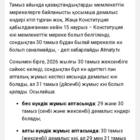
Тамыз айында қазақстандықтарды мемлекеттік
мерекелерге байланысты қосымша демалыс
күндері күтіп тұрған жоқ. Жаңа Конституция
қабылданғаннан кейін 15 наурыз – Конституция
күні мемлекеттік мереке болып белгіленді,
сондықтан 30 тамыз бұдан былай мерекелік күн
болып саналмайды, - деп хабарлайды Almaty.tv.
Сонымен бірге, 2026 жылғы 30 тамыз жексенбіге
сәйкес келеді, сондықтан бұл күн әдеттегі пән
апталық жұмыс кестесі аясында демалыс күні
болады, ал 31 тамыз (дүйсенбі) жұмыс күні болып
қалады. Осылайша:
бес күндік жұмыс аптасында:
29 және 30
тамыз (сенбі және жексенбі) демалыс күндері
болады;
алты күндік жұмыс аптасында:
30 тамыз
(жексенбі) демалыс күні, ал 29 мен 31 тамыз