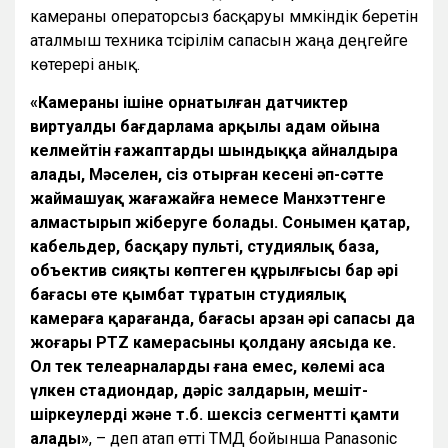
камераны операторсыз басқаруы мүмкіндік беретін
аталмыш техника түсірілім сапасын жаңа деңгейге
көтерері анық.
«Камераның ішіне орнатылған датчиктер
виртуалды бағдарлама арқылы адам ойына
келмейтін ғажаптарды шындыққа айналдыра
алады, Мәселен, сіз отырған кеңсені әп-сәтте
жаймашуақ жағажайға немесе Манхэттенге
алмастырып жіберуге болады. Сонымен қатар,
кабельдер, басқару пульті, студиялық база,
объектив сияқты көптеген құрылғысы бар әрі
бағасы өте қымбат тұратын студиялық
камераға қарағанда, бағасы арзан әрі сапасы да
жоғары PTZ камерасының қолдану аясыда кең.
Ол тек телеарналарды ғана емес, көлемі аса
үлкен стадиондар, дәріс залдарын, мешіт-
шіркеулерді және т.б. шексіз сегментті қамти
алады»
, – деп атап өтті ТМД бойынша Panasonic