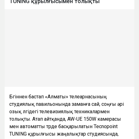
TUNING құрылғысымен толықты
Бүгіннен бастап «Алматы» телеарнасының
студиялық павильонында заманға сай, соңғы әрі
озық үлгідегі телевизиялық техникалармен
толықты. Атап айтқанда, AW-UE 150W камерасы
мен автоматты түрде басқарылатын Tecnopoint
TUNING құрылғысы жаңалықтар студиясында,