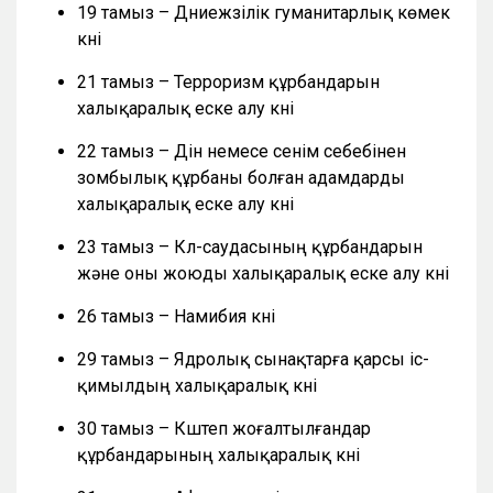
19 тамыз – Дүниежүзілік гуманитарлық көмек
күні
21 тамыз – Терроризм құрбандарын
халықаралық еске алу күні
22 тамыз – Дін немесе сенім себебінен
зомбылық құрбаны болған адамдарды
халықаралық еске алу күні
23 тамыз – Күл-саудасының құрбандарын
және оны жоюды халықаралық еске алу күні
26 тамыз – Намибия күні
29 тамыз – Ядролық сынақтарға қарсы іс-
қимылдың халықаралық күні
30 тамыз – Күштеп жоғалтылғандар
құрбандарының халықаралық күні