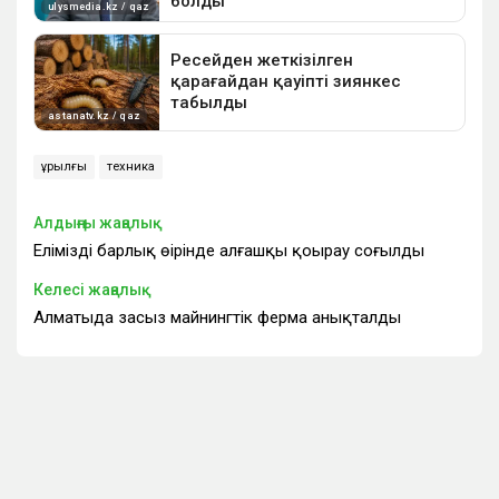
құрылғы
техника
Алдыңғы жаңалық
Еліміздің барлық өңірінде алғашқы қоңырау соғылды
Келесі жаңалық
Алматыда заңсыз майнингтік ферма анықталды