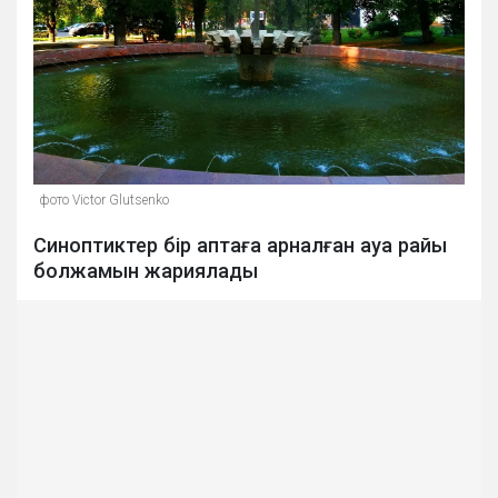
фото Victor Glutsenko
Синоптиктер бір аптаға арналған ауа райы
болжамын жариялады