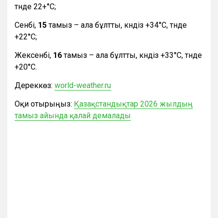
түнде 22+°С;
Сенбі,
15
тамыз – ала бұлтты, күндіз +34°С, түнде
+22°С;
Жексенбі,
16
тамыз – ала бұлтты, күндіз +33°С, түнде
+20°С.
Дереккөз:
world-weather.ru
Оқи отырыңыз:
Қазақстандықтар 2026 жылдың
тамыз айында қалай демалады