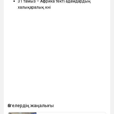
31 тамыз – Африка текті адамдардың
халықаралық күні