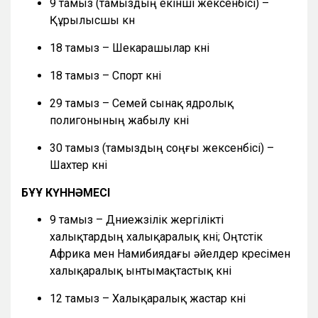
9 тамыз (тамыздың екінші жексенбісі) –
Құрылысшы күн
18 тамыз – Шекарашылар күні
18 тамыз – Спорт күні
29 тамыз – Семей сынақ ядролық
полигонының жабылу күні
30 тамыз (тамыздың соңғы жексенбісі) –
Шахтер күні
БҰҰ КҮННӘМЕСІ
9 тамыз – Дүниежүзілік жергілікті
халықтардың халықаралық күні; Оңтүстік
Африка мен Намибиядағы әйелдер күресімен
халықаралық ынтымақтастық күні
12 тамыз – Халықаралық жастар күні