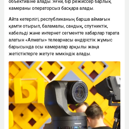
объективіне алады. Яғни, бір режиссер барлық
камераны операторсыз басқара алады.
Айта кетерлігі, республиканың барша аймағын
қамти отырып, баламалы, сандық, спутниктік,
кабельді және интернет сегментте хабарлар тарата
алатын «Алматы» телеарнасы өндірістік жұмыс
барысында осы камералар арқылы жаңа
жетістіктерге жетуге мүмкіндік алады.