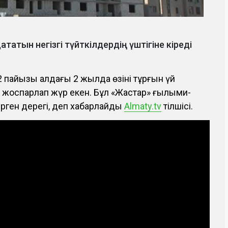
татын негізгі түйткілдердің үштігіне кіреді
2 пайызы алдағы 2 жылда өзінің тұрғын үй
жоспарлап жүр екен. Бұл «Жастар» ғылыми-
ерген дерегі, деп хабарлайды
Almaty.tv
тілшісі.