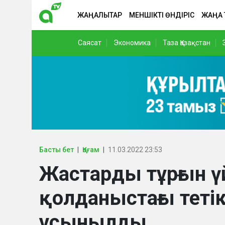
ЖАҢАЛЫҚТАР
МЕНШІКТІ ӨНДІРІС
ЖАҢА
Саясат
Экономика
Таза Қазақстан
Басты бет
Қоғам
11.03.2022 23:53
Жастарды тұрғын 
қолданыстағы тетік
ұсынылды