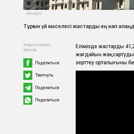
Almaty.tv
Тұрғын үй мәселесі жастарды ең көп алаңда
Жаңалықтармен
Елімізде жастардың 41,
бөлісіңіз
жағдайын жақсартуды 
зерттеу орталығының б
Поделиться
Твитнуть
Поделиться
Поделиться