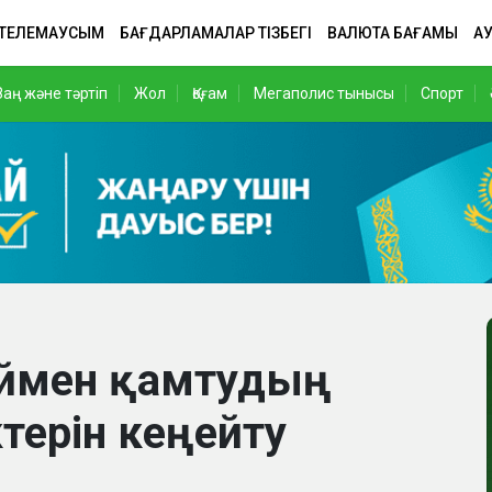
 ТЕЛЕМАУСЫМ
БАҒДАРЛАМАЛАР ТІЗБЕГІ
ВАЛЮТА БАҒАМЫ
АУ
Заң және тәртіп
Жол
Қоғам
Мегаполис тынысы
Спорт
үймен қамтудың
терін кеңейту