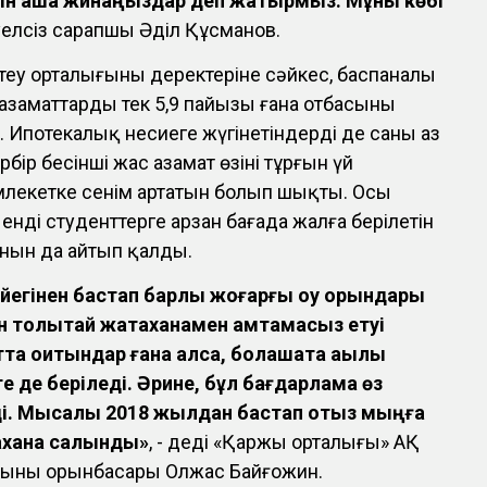
шін ақша жинаңыздар деп жатырмыз. Мұны көбі
тәуелсіз сарапшы Әділ Құсманов.
еу орталығының деректеріне сәйкес, баспаналы
азаматтардың тек 5,9 пайызы ғана отбасының
. Ипотекалық несиеге жүгінетіндердің де саны аз
бір бесінші жас азамат өзінің тұрғын үй
лекетке сенім артатын болып шықты. Осы
енді студенттерге арзан бағада жалға берілетін
ынын да айтып қалды.
йегінен бастап барлық жоғарғы оқу орындары
н толықтай жатақханамен қамтамасыз етуі
тта оқитындар ғана алса, болашақта ақылы
е де беріледі. Әрине, бұл бағдарлама өз
еді. Мысалы 2018 жылдан бастап отыз мыңға
тахана салынды»
, - деді «Қаржы орталығы» АҚ
рының орынбасары Олжас Байғожин.