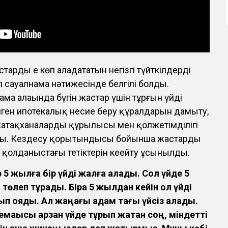
арды ең көп алаңдататын негізгі түйткілдердің
Бұл сауалнама нәтижесінде белгілі болды.
ма алаңында бүгін жастар үшін тұрғын үйді
лген ипотекалық несие беру құралдарын дамыту,
жатақханалардың құрылысы мен қолжетімділігі
ды. Кездесу қорытындысы бойынша жастарды
 қолданыстағы тетіктерін кеңейту ұсынылды.
 5 жылға бір үйді жалға алады. Сол үйде 5
 төлеп тұрады. Бірақ 5 жылдан кейін ол үйді
п қояды. Ал жаңағы адам тағы үйсіз қалады.
өлемақысы арзан үйде тұрып жатқан соң, міндетті