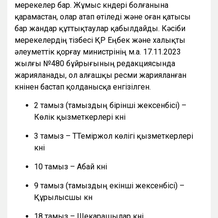
мерекелер бар. Жұмыс күндері болғанына
қарамастан, олар атап өтіледі және оған қатысы
бар жандар құттықтаулар қабылдайды. Кәсіби
мерекелердің тізбесі ҚР Еңбек және халықты
әлеуметтік қорғау министрінің м.а. 17.11.2023
жылғы №480 бұйрығының редакциясында
жарияланады, ол алғашқы ресми жарияланған
күнінен бастап қолданысқа енгізілген.
2 тамыз (тамыздың бірінші жексенбісі) –
Көлік қызметкерлері күні
3 тамыз – ТТеміржол көлігі қызметкерлері
күні
10 тамыз – Абай күні
9 тамыз (тамыздың екінші жексенбісі) –
Құрылысшы күн
18 тамыз – Шекарашылар күні