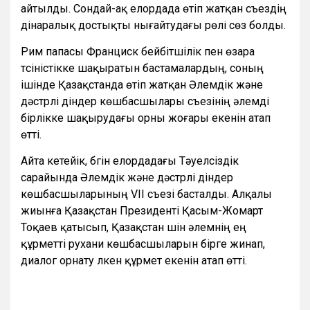
айтылды. Сондай-ақ елордада өтіп жатқан съездің
дінаралық достықты нығайтудағы рөлі сөз болды.
Рим папасы Франциск бейбітшілік пен өзара
түсіністікке шақыратын бастамалардың, соның
ішінде Қазақстанда өтіп жатқан Әлемдік және
дәстүрлі діндер көшбасшылары съезінің әлемді
бірлікке шақырудағы орны жоғары екенін атап
өтті.
Айта кетейік, бүгін елордадағы Тәуелсіздік
сарайында Әлемдік және дәстүрлі діндер
көшбасшыларының VII съезі басталды. Алқалы
жиынға Қазақстан Президенті Қасым-Жомарт
Тоқаев қатысып, Қазақстан үшін әлемнің ең
құрметті рухани көшбасшыларын бірге жинап,
диалог орнату үлкен құрмет екенін атап өтті.