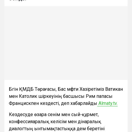
Бүгін ҚМДБ Төрағасы, Бас мүфти Хазіретіміз Ватикан
мен Католик шіркеуінің басшысы Рим папасы
Францискпен кездесті, деп хабарлайды
Almaty.tv.
Кездесуде өзара сенім мен сый-құрмет,
конфессияаралық келісім мен дінаралық
диалогтың ынтымақтастыққа дем беретіні