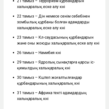
21 тамыз – Терроризм құрбандарын
халықаралық еске алу күні
22 тамыз – Дін немесе сенім себебінен
зомбылық құрбаны болған адамдарды
халықаралық еске алу күні
23 тамыз – Күл-саудасының құрбандарын
және оны жоюды халықаралық еске алу күні
26 тамыз – Намибия күні
29 тамыз – Ядролық сынақтарға қарсы іс-
қимылдың халықаралық күні
30 тамыз – Күштеп жоғалтылғандар
құрбандарының халықаралық күні
31 тамыз – Африка текті адамдардың
халықаралық күні