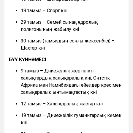
18 тамыз – Спорт күні
29 тамыз – Семей сынақ ядролық
полигонының жабылу күні
30 тамыз (тамыздың соңғы жексенбісі) –
Шахтер күні
БҰҰ КҮННӘМЕСІ
9 тамыз – Дүниежүзілік жергілікті
халықтардың халықаралық күні; Оңтүстік
Африка мен Намибиядағы әйелдер күресімен
халықаралық ынтымақтастық күні
12 тамыз – Халықаралық жастар күні
19 тамыз – Дүниежүзілік гуманитарлық көмек
күні