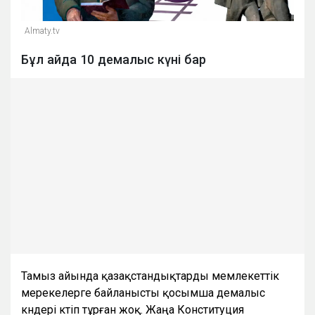
Almaty.tv
Бұл айда 10 демалыс күні бар
Тамыз айында қазақстандықтарды мемлекеттік
мерекелерге байланысты қосымша демалыс
күндері күтіп тұрған жоқ. Жаңа Конституция