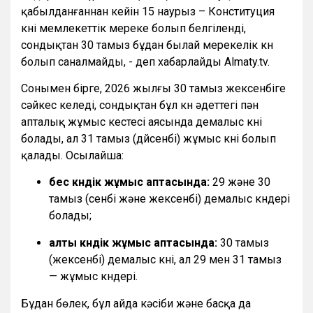
қабылданғаннан кейін 15 наурыз – Конституция
күні мемлекеттік мереке болып белгіленді,
сондықтан 30 тамыз бұдан былай мерекелік күн
болып саналмайды, - деп хабарлайды Almaty.tv.
Сонымен бірге, 2026 жылғы 30 тамыз жексенбіге
сәйкес келеді, сондықтан бұл күн әдеттегі пән
апталық жұмыс кестесі аясында демалыс күні
болады, ал 31 тамыз (дүйсенбі) жұмыс күні болып
қалады. Осылайша:
бес күндік жұмыс аптасында:
29 және 30
тамыз (сенбі және жексенбі) демалыс күндері
болады;
алты күндік жұмыс аптасында:
30 тамыз
(жексенбі) демалыс күні, ал 29 мен 31 тамыз
— жұмыс күндері.
Бұдан бөлек, бұл айда кәсіби және басқа да