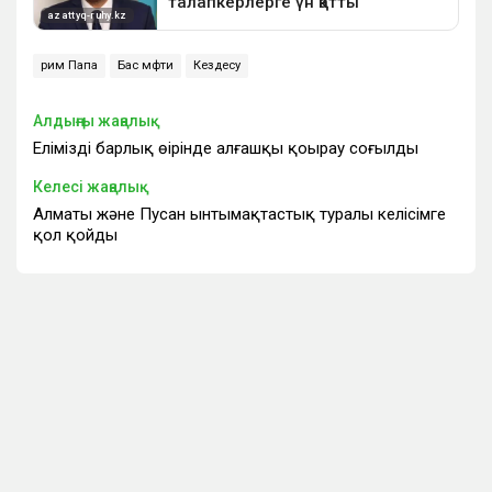
рим Папа
Бас мүфти
Кездесу
Алдыңғы жаңалық
Еліміздің барлық өңірінде алғашқы қоңырау соғылды
Келесі жаңалық
Алматы және Пусан ынтымақтастық туралы келісімге
қол қойды