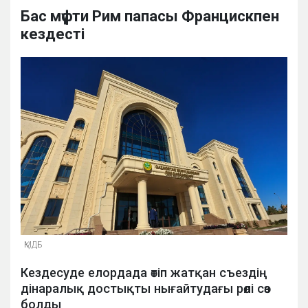
Бас мүфти Рим папасы Францискпен
кездесті
ҚМДБ
Кездесуде елордада өтіп жатқан съездің
дінаралық достықты нығайтудағы рөлі сөз
болды