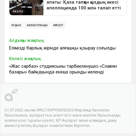
отдых
казахстанцы
август
Алдыңғы жаңалық
Еліміздің барлық өңірінде алғашқы қоңырау соғылды
Келесі жаңалық
«Жас сарбаз» студиясының тәрбиеленушісі «Славян
базары» байқауында екінші орынды иеленді
21.07.2022 жылғы №KZ10VPY00052326 Мерзімді баспасөз
басылымын, ақпараттық агенттікті және желілік басылымды
есепке қою туралы куәлігі, ҚР Ақпарат және қоғамдық даму
министрлігінің Ақпарат комитетімен берілген.
© 2026 . Барлық құқықтар сақталған