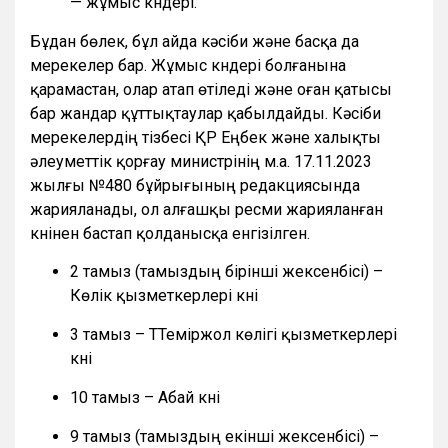
— жұмыс күндері.
Бұдан бөлек, бұл айда кәсіби және басқа да
мерекелер бар. Жұмыс күндері болғанына
қарамастан, олар атап өтіледі және оған қатысы
бар жандар құттықтаулар қабылдайды. Кәсіби
мерекелердің тізбесі ҚР Еңбек және халықты
әлеуметтік қорғау министрінің м.а. 17.11.2023
жылғы №480 бұйрығының редакциясында
жарияланады, ол алғашқы ресми жарияланған
күнінен бастап қолданысқа енгізілген.
2 тамыз (тамыздың бірінші жексенбісі) –
Көлік қызметкерлері күні
3 тамыз – ТТеміржол көлігі қызметкерлері
күні
10 тамыз – Абай күні
9 тамыз (тамыздың екінші жексенбісі) –