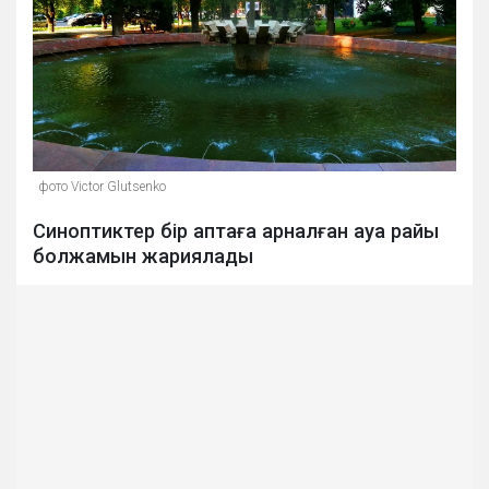
фото Victor Glutsenko
Синоптиктер бір аптаға арналған ауа райы
болжамын жариялады