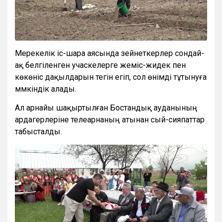
Мерекелік іс-шара аясында зейнеткерлер сондай-
ақ белгіленген учаскелерге жеміс-жидек пен
көкөніс дақылдарын тегін егіп, сол өнімді тұтынуға
мүмкіндік алады.
Ал арнайы шақыртылған Бостандық ауданының
ардагерлеріне телеарнаның атынан сый-сияпаттар
табысталды.