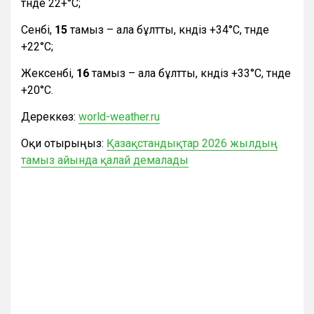
түнде 22+°С;
Сенбі,
15
тамыз – ала бұлтты, күндіз +34°С, түнде
+22°С;
Жексенбі,
16
тамыз – ала бұлтты, күндіз +33°С, түнде
+20°С.
Дереккөз:
world-weather.ru
Оқи отырыңыз:
Қазақстандықтар 2026 жылдың
тамыз айында қалай демалады