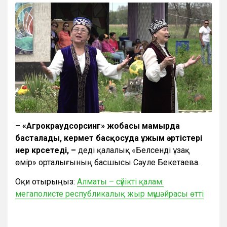
– «Агрокраудсорсинг» жобасы мамырда
басталады, кермет басқосуда ұжым әртістері
өнер көрсетеді, –
деді қалалық «Белсенді ұзақ
өмір» орталығының басшысы Сәуле Бекетаева.
Оқи отырыңыз:
Алматы – сүйікті қалам:
мегаполисте республикалық жыр мүшәйрасы өтті