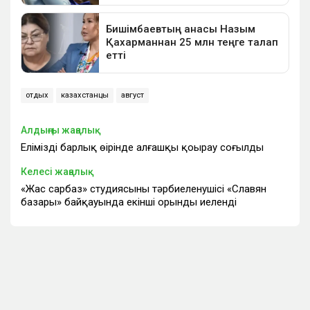
отдых
казахстанцы
август
Алдыңғы жаңалық
Еліміздің барлық өңірінде алғашқы қоңырау соғылды
Келесі жаңалық
«Жас сарбаз» студиясының тәрбиеленушісі «Славян
базары» байқауында екінші орынды иеленді