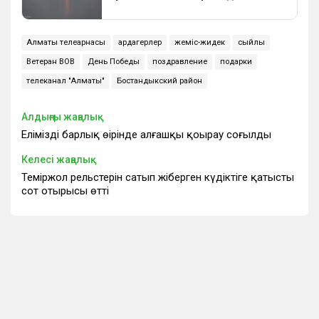
Алматы телеарнасы
ардагерлер
жеміс-жидек
сыйлық
Ветеран ВОВ
День Победы
поздравление
подарки
телеканал "Алматы"
Бостандыкский район
Алдыңғы жаңалық
Еліміздің барлық өңірінде алғашқы қоңырау соғылды
Келесі жаңалық
Теміржол рельстерін сатып жіберген күдіктіге қатысты
сот отырысы өтті