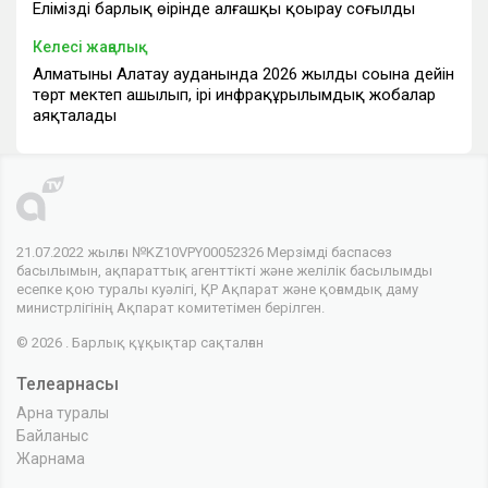
Еліміздің барлық өңірінде алғашқы қоңырау соғылды
Келесі жаңалық
Алматының Алатау ауданында 2026 жылдың соңына дейін
төрт мектеп ашылып, ірі инфрақұрылымдық жобалар
аяқталады
21.07.2022 жылғы №KZ10VPY00052326 Мерзімді баспасөз
басылымын, ақпараттық агенттікті және желілік басылымды
есепке қою туралы куәлігі, ҚР Ақпарат және қоғамдық даму
министрлігінің Ақпарат комитетімен берілген.
© 2026 . Барлық құқықтар сақталған
Телеарнасы
Арна туралы
Байланыс
Жарнама