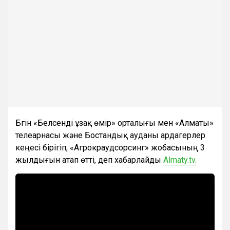
Бүгін «Белсенді ұзақ өмір» орталығы мен «Алматы»
телеарнасы және Бостандық ауданы ардагерлер
кеңесі бірігіп, «Агрокраудсорсинг» жобасының 3
жылдығын атап өтті, деп хабарлайды
Almaty.tv.