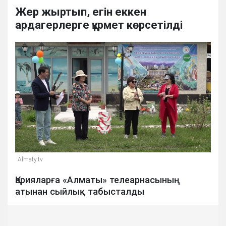
Жер жыртып, егін еккен
ардагерлерге құрмет көрсетілді
Almaty.tv
Қарияларға «Алматы» телеарнасының
атынан сыйлық табысталды