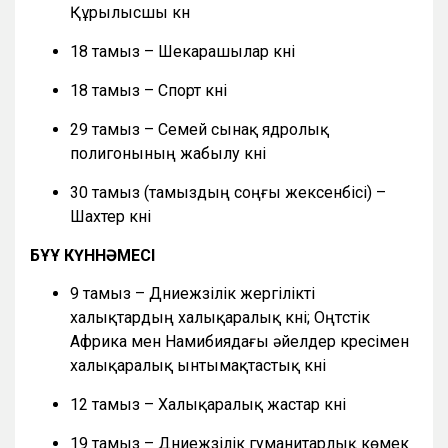
Құрылысшы күн
18 тамыз – Шекарашылар күні
18 тамыз – Спорт күні
29 тамыз – Семей сынақ ядролық
полигонының жабылу күні
30 тамыз (тамыздың соңғы жексенбісі) –
Шахтер күні
БҰҰ КҮННӘМЕСІ
9 тамыз – Дүниежүзілік жергілікті
халықтардың халықаралық күні; Оңтүстік
Африка мен Намибиядағы әйелдер күресімен
халықаралық ынтымақтастық күні
12 тамыз – Халықаралық жастар күні
19 тамыз – Дүниежүзілік гуманитарлық көмек