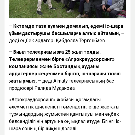
– Көктемде таза ауамен демалып, әдемі іс-шара
ұйымдастырушы басшыларға алғыс айтамын, –
деді еңбек ардагері Қабдолла Тергенбаев.
– Биыл телеарнамызға 25 жыл толды.
Телекөрерменмен бірге «Агрокраудсорсинг»
компаниясы және Бостандық ауданы
ардагерлер кеңесімен бірігіп, іс-шараны өткізіп
жатырмыз, –
деді Almaty телеарнасының бас
продюсері Ралида Мұқанова.
«Агрокраудсорсинг» жобасы қоғамдағы
әлеуметтік шиеленісті төмендетіп, егде жастағы
тұрғындардың жұмыспен қамтылуы мен еңбек
белсенділігінің артуына оң ықпал етуде. Бүгінгі іс-
шара соның бір айқын дәлелі.