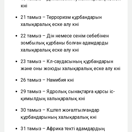
күні
21 тамыз – Терроризм құрбандарын
халықаралық еске алу күні
22 тамыз – Дін немесе сенім себебінен
зомбылық құрбаны болған адамдарды
халықаралық еске алу күні
23 тамыз – Күл-саудасының құрбандарын
және оны жоюды халықаралық еске алу күні
26 тамыз – Намибия күні
29 тамыз – Ядролық сынақтарға қарсы іс-
қимылдың халықаралық күні
30 тамыз – Күштеп жоғалтылғандар
құрбандарының халықаралық күні
31 тамыз – Африка текті адамдардың