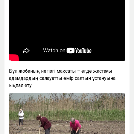
Бұл жобаның негізгі мақсаты – егде жастағы
адамдардың салауатты өмір салтын ұстануына
ықпал ету.