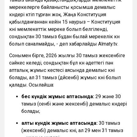
мерекелерге байланысты қосымша демалыс
күндері күтіп тұрған жоқ. Жаңа Конституция
қабылданғаннан кейін 15 наурыз – Конституция
күні мемлекеттік мереке болып белгіленді,
сондықтан 30 тамыз бұдан былай мерекелік күн
болып саналмайды, - деп хабарлайды Almaty.tv.
Сонымен бірге, 2026 жылғы 30 тамыз жексенбіге
сәйкес келеді, сондықтан бұл күн әдеттегі пән
апталық жұмыс кестесі аясында демалыс күні
болады, ал 31 тамыз (дүйсенбі) жұмыс күні болып
қалады. Осылайша:
бес күндік жұмыс аптасында:
29 және 30
тамыз (сенбі және жексенбі) демалыс күндері
болады;
алты күндік жұмыс аптасында:
30 тамыз
(жексенбі) демалыс күні, ал 29 мен 31 тамыз