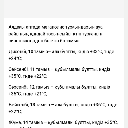
Алдағы аптада мегаполис тұрғындарын ауа
райының қандай тосынсыйы күтіп тұрғанын
синоптиктерден білетін боламыз:
Дүйсенбі,
10
тамыз– ала бұлтты, күндіз +33°С, түнде
+24°С;
Сейсенбі,
11
тамыз – құбылмалы бұлтты, күндіз
+35°С, түнде +22°С;
Сәрсенбі,
12
тамыз – құбылмалы бұлтты, күндіз
+35°С, түнде +21°С;
Бейсенбі,
13
тамыз – ала бұлтты, күндіз +36°С, түнде
+22°С;
Жұма,
14
тамыз – құбылмалы бұлтты, күндіз +35°С,