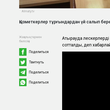
Almaty.tv
Қызметкерлер тұрғындардан үй салып бер
Жаңалықтармен
Атырауда үлескерлерді
бөлісіңіз
сотталды, деп хабарл
Поделиться
Твитнуть
Поделиться
Поделиться