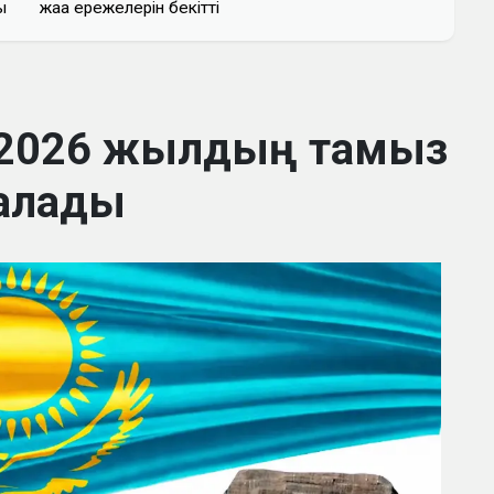
ы
жаңа ережелерін бекітті
 2026 жылдың тамыз
алады