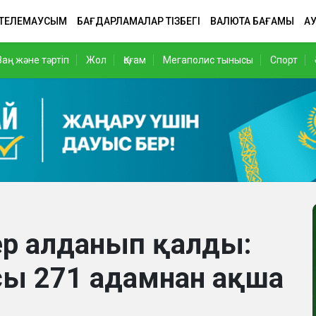
 ТЕЛЕМАУСЫМ
БАҒДАРЛАМАЛАР ТІЗБЕГІ
ВАЛЮТА БАҒАМЫ
АУ
Заң және тәртіп
Жол
Қоғам
Мегаполис тынысы
Спорт
ер алданып қалды:
сы 271 адамнан ақша