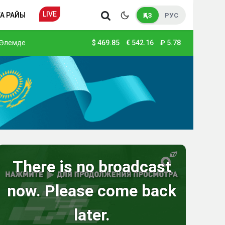
LIVE
А РАЙЫ
ҚАЗ
РУС
Әлемде
$
469.85
€
542.16
₽
5.78