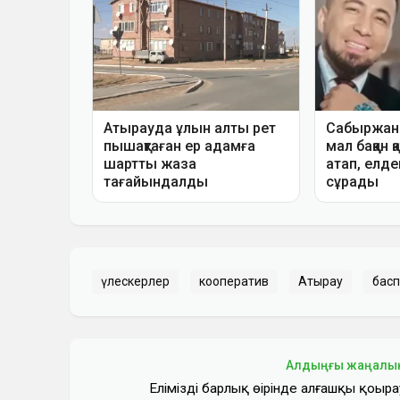
үлескерлер
кооператив
Атырау
бас
Алдыңғы жаңалы
Еліміздің барлық өңірінде алғашқы қоңыра