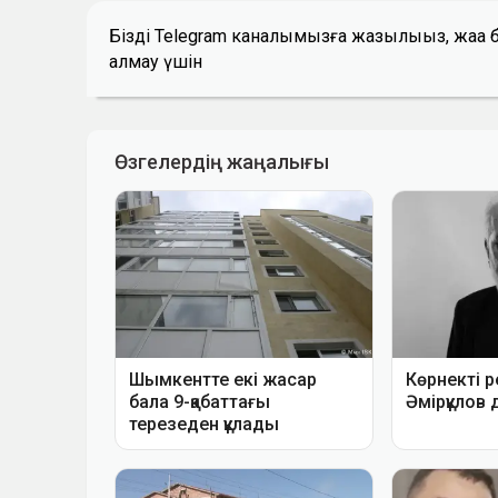
Біздің Telegram каналымызға жазылыңыз, жаң
алмау үшін