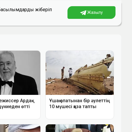
а басылымдарды жіберіп
Жазылу