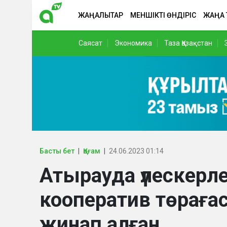
ЖАҢАЛЫҚТАР
МЕНШІКТІ ӨНДІРІС
ЖАҢА
Саясат
Экономика
Таза Қазақстан
Басты бет
Қоғам
24.06.2023 01:14
Атырауда үлескерл
кооператив төраға
жинап алған