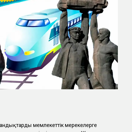
андықтарды мемлекеттік мерекелерге