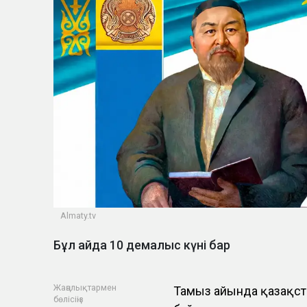
Almaty.tv
Бұл айда 10 демалыс күні бар
Жаңалықтармен
Тамыз айында қазақст
бөлісіңіз