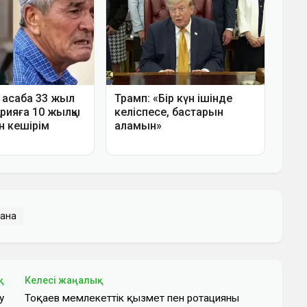
пана
қ
Келесі жаңалық
у
Тоқаев мемлекеттік қызмет пен ротацияның