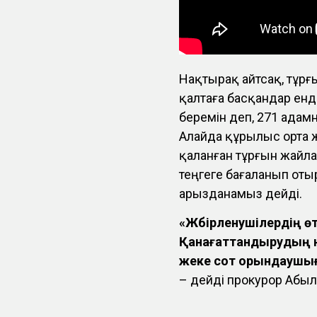
Нақтырақ айтсақ, тұр
қалтаға басқандар енді
беремін деп, 271 адам
Алайда құрылыс орта ж
қаланған тұрғын жайла
теңгеге бағаланып оты
арызданамыз дейді.
«Жәбірленушілердің 
Қанағаттандырудың не
жеке сот орындаушыға
– дейді прокурор Абыл