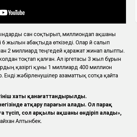
ғындарды сан соқтырып, миллиондап ақшаны
 6 жылын абақтыда өткізеді. Олар үй салып
нан 2 миллиард теңгедей қаражат жинап алыпты.
олдан тоқтап қалған. Ал іргетасы 3 жыл бұрын
рдың қазіргі құны 1 миллиард 400 миллион
р. Енді жәбірленушілер азаматтық сотқа қайта
өтініш хаты қанағаттандырылды.
гізінде атқару парағын алады. Ол парақ
 түсіп, сол арқылы ақшаны өндіріп алады»,
айхан Алтынбек.