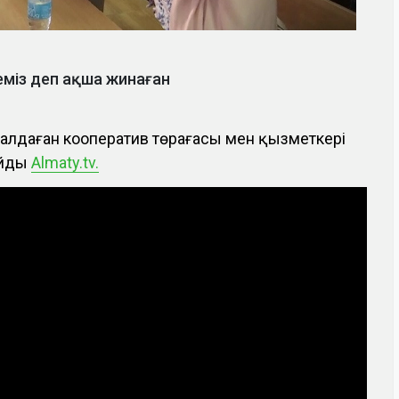
еміз деп ақша жинаған
 алдаған кооператив төрағасы мен қызметкері
айды
Almaty.tv.