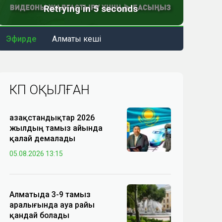
Эфирде
Алматы кеші
КӨП ОҚЫЛҒАН
Қазақстандықтар 2026
жылдың тамыз айында
қалай демалады
05.08.2026 13:15
Алматыда 3-9 тамыз
аралығында ауа райы
қандай болады