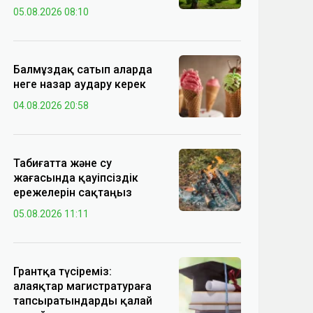
05.08.2026 08:10
Балмұздақ сатып аларда
неге назар аудару керек
04.08.2026 20:58
Табиғатта және су
жағасында қауіпсіздік
ережелерін сақтаңыз
05.08.2026 11:11
Грантқа түсіреміз:
алаяқтар магистратураға
тапсыратындарды қалай