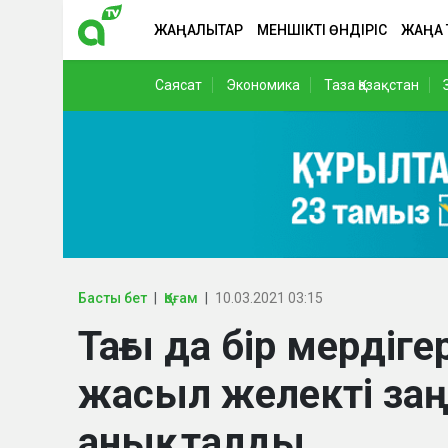
ЖАҢАЛЫҚТАР
МЕНШІКТІ ӨНДІРІС
ЖАҢА
Саясат
Экономика
Таза Қазақстан
Басты бет
Қоғам
10.03.2021 03:15
Тағы да бір мердіг
жасыл желекті заң
анықталды