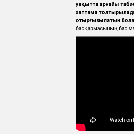
уақытта арнайы таби
хаттама толтырылады.
отырғызылатын бол
басқармасының бас ма