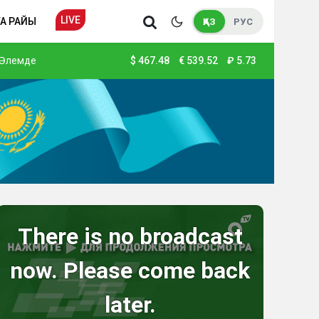
LIVE
А РАЙЫ
ҚАЗ
РУС
Әлемде
$
467.48
€
539.52
₽
5.73