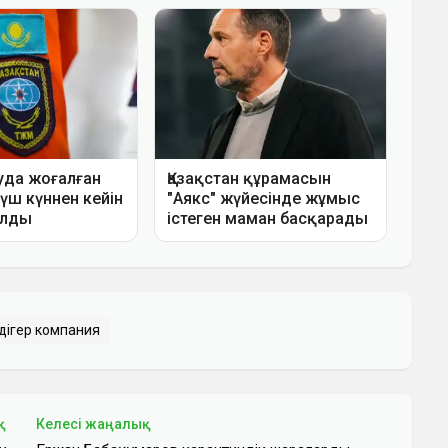
дігер компания
қ
Келесі жаңалық