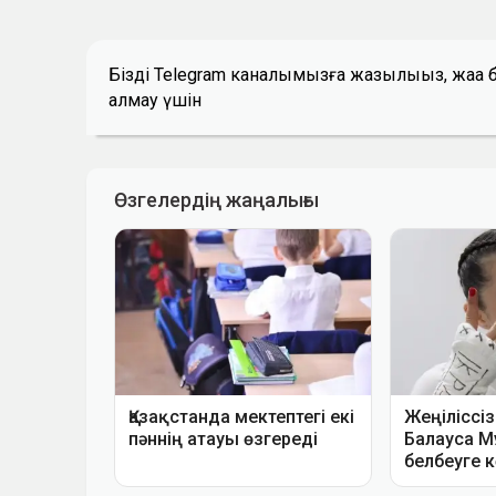
Біздің Telegram каналымызға жазылыңыз, жаң
алмау үшін