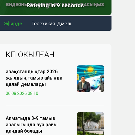
Эфирде
Телехикая. Дәмелі
КӨП ОҚЫЛҒАН
Қазақстандықтар 2026
жылдың тамыз айында
қалай демалады
06.08.2026 08:10
Алматыда 3-9 тамыз
аралығында ауа райы
қандай болады