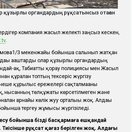
лар құзырлы органдардың рұқсатынсыз отаған
мердігер компания жасыл желекті заңсыз кескен,
.tv
.
амова1/3 мекенжайы бойынша салынып жатқан
ндағы ағаштарды олар құзырлы органдардың
ондай-ақ, Табиғатты қорғау полициясы мен Жасыл
ан құралған топтың тексеріс жүргізу
рнеше құрылыс ережелері сақталмағаны
ақ, нысанның төлқұжаты көрсетілмеген және
налған арнайы көлік жуу орталығы жоқ. Алдағы
бойынша тергеу жұмысы жүргізіледі.
есу бойынша біздің басқармаға ешқандай
. Тиісінше рұқсат қағаз берілген жоқ. Алдағы