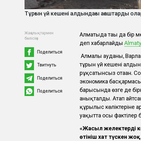
Тұрғын үй кешені алдындағы ағаштарды о
Жаңалықтармен
Алматыда тағы да бір 
бөлісіңіз
деп хабарлайды
Almaty
Поделиться
Алмалы ауданы, Варл
тұрғын үй кешені алды
Твитнуть
рұқсатынсыз отаған. С
Поделиться
экономика басқармасын
барысында өзге де бі
Поделиться
анықталды. Атап айтс
құрылыс көліктеріне ар
уақытта осы фактілер 
«Жасыл желектерді к
өтініш хат түскен жоқ