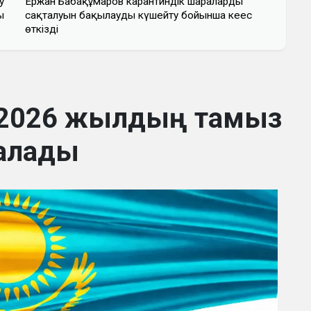
у
Ержан Бабақұмаров карантиндік шаралардың
ы
сақталуын бақылауды күшейту бойынша кеңес
өткізді
 2026 жылдың тамыз
алады