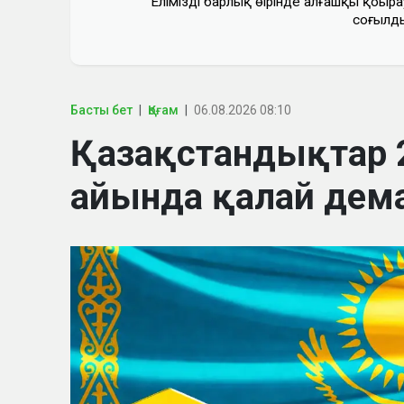
Еліміздің барлық өңірінде алғашқы қоңыра
соғылд
Басты бет
Қоғам
06.08.2026 08:10
Қазақстандықтар
айында қалай дем