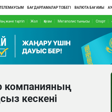
 ТЕЛЕМАУСЫМ
БАҒДАРЛАМАЛАР ТІЗБЕГІ
ВАЛЮТА БАҒАМЫ
АУ
Заң және тәртіп
Жол
Қоғам
Мегаполис тынысы
Спорт
ер компанияның
сыз кескені