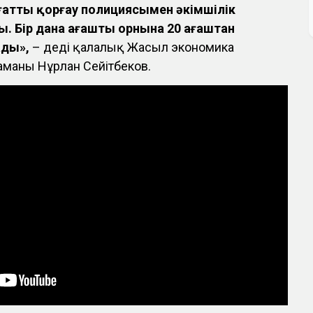
ғатты қорғау полициясымен әкімшілік
 Бір дана ағаштың орнына 20 ағаштан
ады»,
– деді қалалық Жасыл экономика
маны Нұрлан Сейітбеков.