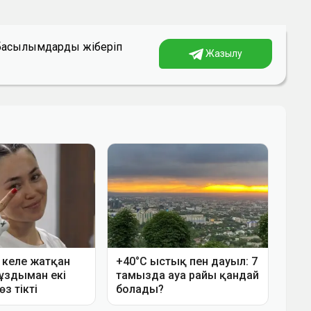
а басылымдарды жіберіп
Жазылу