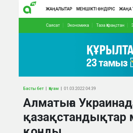
ЖАҢАЛЫҚТАР
МЕНШІКТІ ӨНДІРІС
ЖАҢА
Саясат
Экономика
Таза Қазақстан
Басты бет
Қоғам
01.03.2022 04:39
Алматыға Украинад
қазақстандықтар м
қонды