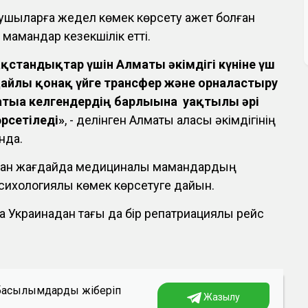
ушыларға жедел көмек көрсету қажет болған
мамандар кезекшілік етті.
ақстандықтар үшін Алматы әкімдігі күніне үш
ғайлы қонақ үйге трансфер және орналастыру
ыға келгендердің барлығына уақтылы әрі
рсетіледі»
, - делінген Алматы қаласы әкімдігінің
нда.
олған жағдайда медициналық мамандардың
психологиялық көмек көрсетуге дайын.
ға Украинадан тағы да бір репатриациялық рейс
а басылымдарды жіберіп
Жазылу