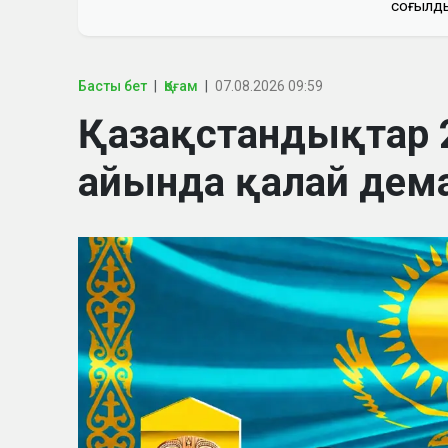
соғылд
Басты бет
Қоғам
07.08.2026 09:59
Қазақстандықтар
айында қалай дем