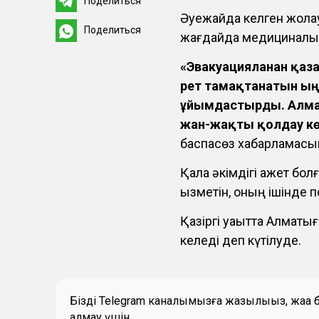
Поделиться
Әуежайда келген жола
Поделиться
жағдайда медициналық 
«Эвакуацияланған қаз
рет тамақтанатын ың
ұйымдастырды. Алмат
жан-жақты қолдау кө
баспасөз хабарламасы
Қала әкімдігі қажет б
қызметін, оның ішінде 
Қазіргі уақытта Алматы
келеді деп күтілуде.
Біздің Telegram каналымызға жазылыңыз, жаң
алмау үшін