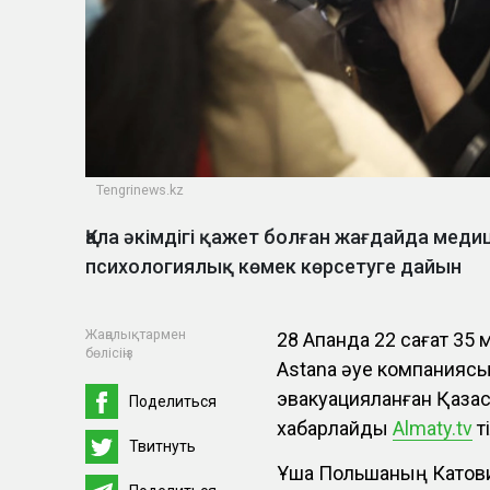
Tengrinews.kz
Қала әкімдігі қажет болған жағдайда мед
психологиялық көмек көрсетуге дайын
Жаңалықтармен
28 Ақпанда 22 сағат 35
бөлісіңіз
Astana әуе компанияс
эвакуацияланған Қазақ
Поделиться
хабарлайды
Almaty.tv
ті
Твитнуть
Ұшақ Польшаның Катови