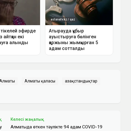
 Алматы
Алматы қаласы
Қазақстандықтар
қ
Келесі жаңалық
у
Алматыда өткен тәулікте 94 адам COVID-19