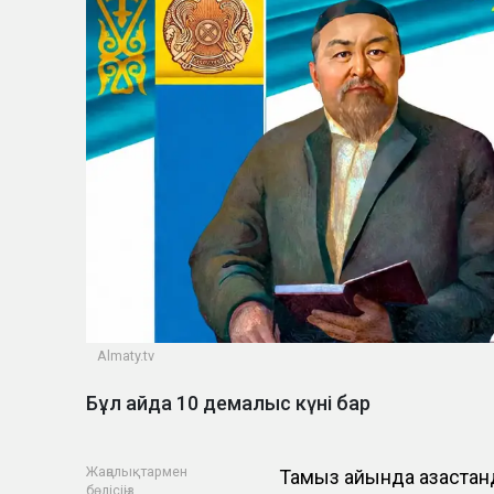
Almaty.tv
Бұл айда 10 демалыс күні бар
Жаңалықтармен
Тамыз айында қазақста
бөлісіңіз