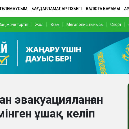
 ТЕЛЕМАУСЫМ
БАҒДАРЛАМАЛАР ТІЗБЕГІ
ВАЛЮТА БАҒАМЫ
АУ
Заң және тәртіп
Жол
Қоғам
Мегаполис тынысы
Спорт
ан эвакуацияланған
інген ұшақ келіп