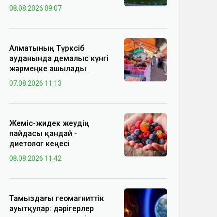
08.08.2026 09:07
Алматының Түрксіб
ауданында демалыс күнгі
жәрмеңке ашылады
07.08.2026 11:13
Жеміс-жидек жеудің
пайдасы қандай -
диетолог кеңесі
08.08.2026 11:42
Тамыздағы геомагниттік
ауытқулар: дәрігерлер