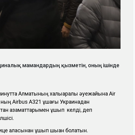
ициналық мамандардың қызметін, оның ішінде
 минутта Алматының халықаралық әуежайына Air
ының Airbus A321 ұшағы Украинадан
стан азаматтарымен ұшып келді, деп
лшісі.
це қаласынан ұшып шыққан болатын.