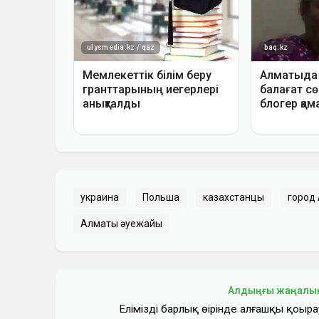
украина
Польша
казахстанцы
город
Алматы әуежайы
Алдыңғы жаңалы
Еліміздің барлық өңірінде алғашқы қоңыра