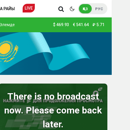
LIVE
А РАЙЫ
ҚАЗ
РУС
Әлемде
$
469.93
€
541.64
₽
5.71