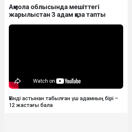
Ақмола облысында мешіттегі
жарылыстан 3 адам қаза тапты
Үйінді астынан табылған үш адамның бірі –
12 жастағы бала