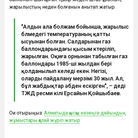
жарылыстың неден болғанын анықтап жатыр.
"Алдын ала болжам бойынша, жарылыс
бөлмедегі температураның қатты
ысуынан болған. Салдарынан газ
баллондарындағы қысым көтеріліп,
жарылған. Оқиға орнынан табылған газ
баллондары 1985-ші жылдан бері
қолданылып келеді екен. Негізі,
оларды пайдалану мерзімі 30 жыл. Ал,
бұл жабдықтар әбден ескірген", – деді
ТЖД ресми өкілі Ерсайын Қойшыбаев.
Оқи отырыңыз:
Алматыда қысқы кезеңге дайындық
жұмыстары қалай жүріп жатыр