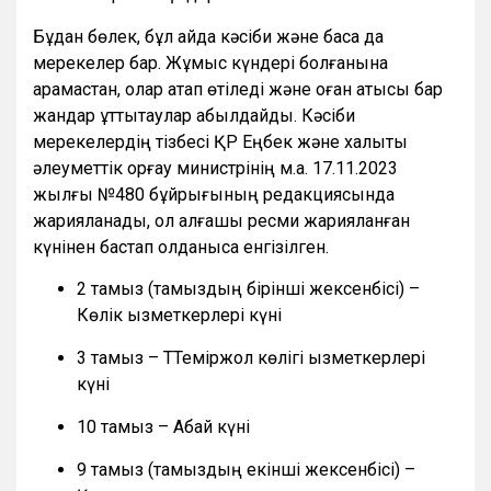
Бұдан бөлек, бұл айда кәсіби және басқа да
мерекелер бар. Жұмыс күндері болғанына
қарамастан, олар атап өтіледі және оған қатысы бар
жандар құттықтаулар қабылдайды. Кәсіби
мерекелердің тізбесі ҚР Еңбек және халықты
әлеуметтік қорғау министрінің м.а. 17.11.2023
жылғы №480 бұйрығының редакциясында
жарияланады, ол алғашқы ресми жарияланған
күнінен бастап қолданысқа енгізілген.
2 тамыз (тамыздың бірінші жексенбісі) –
Көлік қызметкерлері күні
3 тамыз – ТТеміржол көлігі қызметкерлері
күні
10 тамыз – Абай күні
9 тамыз (тамыздың екінші жексенбісі) –