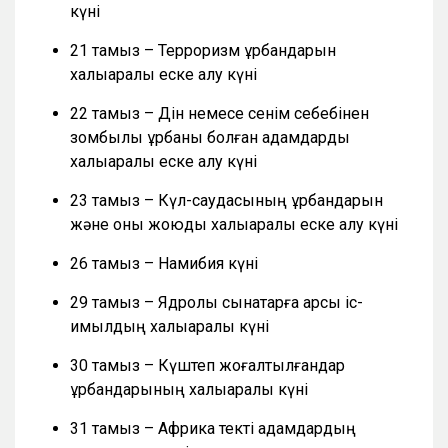
күні
21 тамыз – Терроризм құрбандарын
халықаралық еске алу күні
22 тамыз – Дін немесе сенім себебінен
зомбылық құрбаны болған адамдарды
халықаралық еске алу күні
23 тамыз – Күл-саудасының құрбандарын
және оны жоюды халықаралық еске алу күні
26 тамыз – Намибия күні
29 тамыз – Ядролық сынақтарға қарсы іс-
қимылдың халықаралық күні
30 тамыз – Күштеп жоғалтылғандар
құрбандарының халықаралық күні
31 тамыз – Африка текті адамдардың