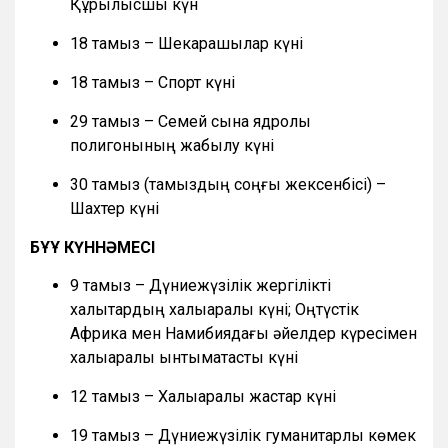
Құрылысшы күн
18 тамыз – Шекарашылар күні
18 тамыз – Спорт күні
29 тамыз – Семей сынақ ядролық
полигонының жабылу күні
30 тамыз (тамыздың соңғы жексенбісі) –
Шахтер күні
БҰҰ КҮННӘМЕСІ
9 тамыз – Дүниежүзілік жергілікті
халықтардың халықаралық күні; Оңтүстік
Африка мен Намибиядағы әйелдер күресімен
халықаралық ынтымақтастық күні
12 тамыз – Халықаралық жастар күні
19 тамыз – Дүниежүзілік гуманитарлық көмек