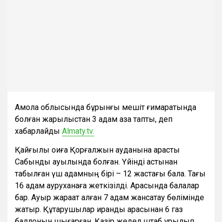
Ақмола облысында бұрынғы мешіт ғимаратында
болған жарылыстан 3 адам қаза тапты, деп
хабарлайды
Almaty.tv.
Қайғылы оқиға Қорғалжын ауданына қарасты
Сабынды ауылында болған. Үйінді астынан
табылған үш адамның бірі – 12 жастағы бала. Тағы
16 адам ауруханаға жеткізілді. Арасында балалар
бар. Ауыр жарақат алған 7 адам жансақтау бөлімінде
жатыр. Құтқарушылар қиранды арасынан 6 газ
баллонын шығарған. Қазір жедел штаб құрылып,