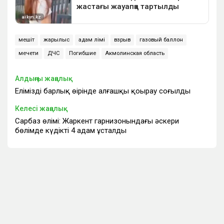
мешіт
жарылыс
адам өлімі
взрыв
газовый баллон
мечети
ДЧС
Погибшие
Акмолинская область
Алдыңғы жаңалық
Еліміздің барлық өңірінде алғашқы қоңырау соғылды
Келесі жаңалық
Сарбаз өлімі: Жаркент гарнизонындағы әскери
бөлімде күдікті 4 адам ұсталды