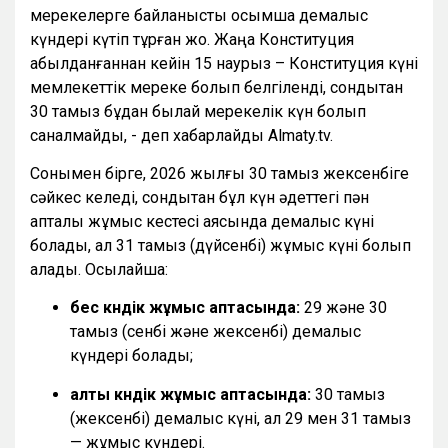
мерекелерге байланысты қосымша демалыс
күндері күтіп тұрған жоқ. Жаңа Конституция
қабылданғаннан кейін 15 наурыз – Конституция күні
мемлекеттік мереке болып белгіленді, сондықтан
30 тамыз бұдан былай мерекелік күн болып
саналмайды, - деп хабарлайды Almaty.tv.
Сонымен бірге, 2026 жылғы 30 тамыз жексенбіге
сәйкес келеді, сондықтан бұл күн әдеттегі пән
апталық жұмыс кестесі аясында демалыс күні
болады, ал 31 тамыз (дүйсенбі) жұмыс күні болып
қалады. Осылайша:
бес күндік жұмыс аптасында:
29 және 30
тамыз (сенбі және жексенбі) демалыс
күндері болады;
алты күндік жұмыс аптасында:
30 тамыз
(жексенбі) демалыс күні, ал 29 мен 31 тамыз
— жұмыс күндері.