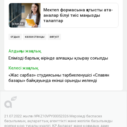
отдых
казахстанцы
август
Алдыңғы жаңалық
Еліміздің барлық өңірінде алғашқы қоңырау соғылды
Келесі жаңалық
«Жас сарбаз» студиясының тәрбиеленушісі «Славян
базары» байқауында екінші орынды иеленді
21.07.2022 жылғы №KZ10VPY00052326 Мерзімді баспасөз
басылымын, ақпараттық агенттікті және желілік басылымды
есепке қою туралы куәлігі, ҚР Ақпарат және қоғамдық даму