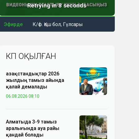
Эфирде
К/ф. Қош бол, Гүлсары
КӨП ОҚЫЛҒАН
Қазақстандықтар 2026
жылдың тамыз айында
қалай демалады
06.08.2026 08:10
Алматыда 3-9 тамыз
аралығында ауа райы
қандай болады