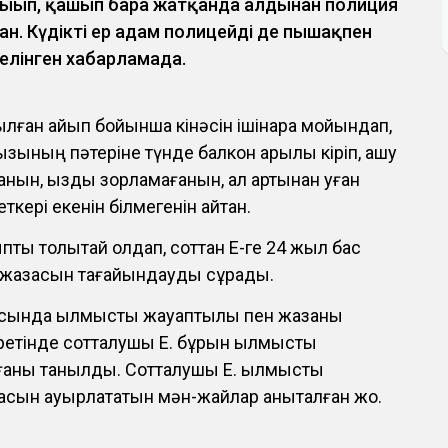
ығып, қашып бара жатқанда алдынан полиция
н. Күдікті ер адам полицейді де пышақпен
делінген хабарламада.
ғылған айып бойынша кінәсін ішінара мойындап,
қызының пәтеріне түнде балкон арқылы кіріп, ашу
ғанын, қызды зорламағанын, ал артынан қуған
кері екенін білмегенін айтқан.
ты толықтай қолдап, соттан Е-ге 24 жыл бас
 жазасын тағайындауды сұрады.
сында қылмыстық жауаптылық пен жазаны
ретінде сотталушы Е. бұрын қылмыстық
ғаны танылды. Сотталушы Е. қылмыстық
сын ауырлататын мән-жайлар анықталған жоқ.