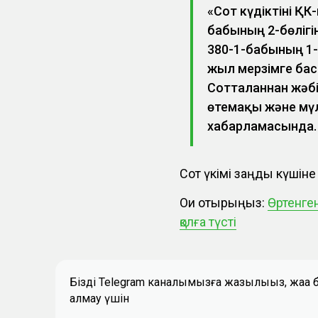
«Сот күдіктіні ҚК
бабының 2-бөлігін
380-1-бабының 1-бө
жыл мерзімге бас
Сотталғаннан жәб
өтемақы және мүлі
хабарламасында.
Сот үкімі заңды күшіне 
Оқи отырыңыз:
Өртенген
қолға түсті
Біздің Telegram каналымызға жазылыңыз, жаң
алмау үшін