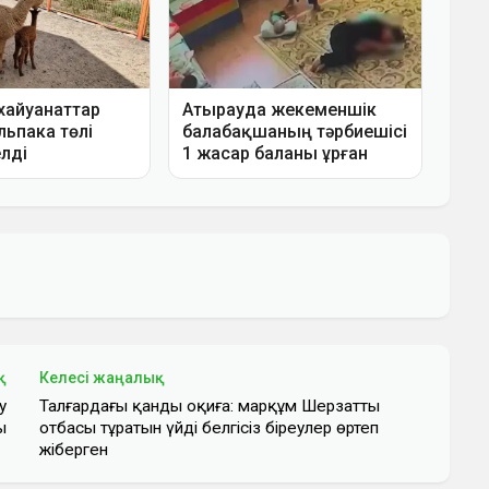
қ
Келесі жаңалық
у
Талғардағы қанды оқиға: марқұм Шерзаттың
ы
отбасы тұратын үйді белгісіз біреулер өртеп
жіберген