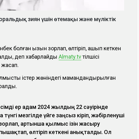
оральдық зиян үшін өтемақы және мүліктік
бек болған қызын зорлап, өлтіріп, қашып кеткен
талды, деп хабарлайды
Аlmaty.tv
тілшісі
е жасап.
ылмыстық істер жөніндегі мамандандырылған
аралды.
 есімді ер адам 2024 жылдың 22 сәуірінде
түнгі мезгілде үйге заңсыз кіріп, жәбірленуші
 зорлап, артынша қылмыс ізін жасыру
ышақтап, өлтіріп кеткені анықталды. Ол