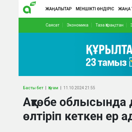
ЖАҢАЛЫҚТАР
МЕНШІКТІ ӨНДІРІС
ЖАҢА
Саясат
Экономика
Таза Қазақстан
Басты бет
Қоғам
11.10.2024 21:55
Ақтөбе облысында д
өлтіріп кеткен ер 