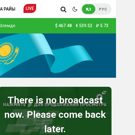
LIVE
А РАЙЫ
ҚАЗ
РУС
Әлемде
$
467.48
€
539.52
₽
5.73