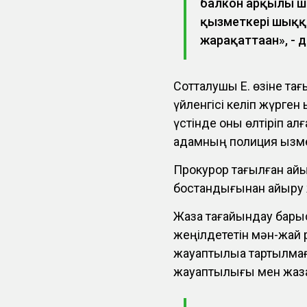
балкон арқылы ш
қызметкері шыққа
жарақаттаған», - 
Сотталушы Е. өзіне та
үйленгісі келіп жүрген 
үстінде оны өлтіріп ал
адамның полиция қызмет
Прокурор тағылған айып
бостандығынан айыру
Жаза тағайындау бары
жеңілдететін мән-жай 
жауаптылыққа тартылма
жауаптылығы мен жаза