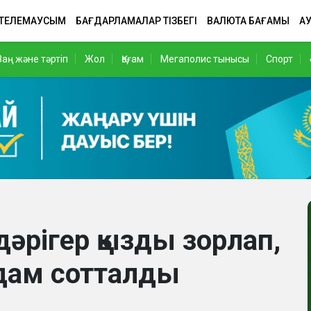
 ТЕЛЕМАУСЫМ
БАҒДАРЛАМАЛАР ТІЗБЕГІ
ВАЛЮТА БАҒАМЫ
АУ
Заң және тәртіп
Жол
Қоғам
Мегаполис тынысы
Спорт
әрігер қызды зорлап,
адам сотталды