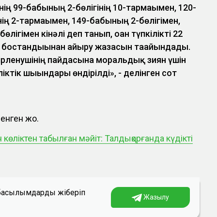
-нің 99-бабының 2-бөлігінің 10-тармағымен, 120-
ің 2-тармағымен, 149-бабының 2-бөлігімен,
лігімен кінәлі деп танып, оған түпкілікті 22
 бостандығынан айыру жазасын тағайындады.
ірленушінің пайдасына моральдық зиян үшін
ктік шығындары өндірілді», - делінген сот
енген жоқ.
 көліктен табылған мәйіт: Талдықорғанда күдікті
а басылымдарды жіберіп
Жазылу