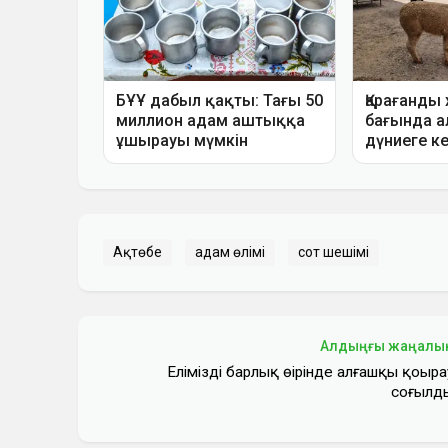
Ақтөбе
адам өлімі
сот шешімі
Алдыңғы жаңалы
Еліміздің барлық өңірінде алғашқы қоңыра
соғылд