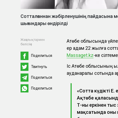
Сотталғаннан жәбірленушінің пайдасына м
шығындары өндірілді
Жаңалықтармен
Ақтөбе облысында үйлен
бөлісіңіз
ер адам 22 жылға сот
Massaget.kz
-ке сілтем
Поделиться
Іс Ақтөбе облысының қ
Твитнуть
ауданаралық сотында қ
Поделиться
Поделиться
«Сотта күдікті Е.
Ақтөбе қаласында 
Т-ны еркінен тыс
мақсатында оны п