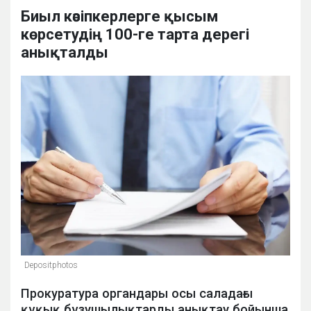
Биыл кәсіпкерлерге қысым
көрсетудің 100-ге тарта дерегі
анықталды
Depositphotos
Прокуратура органдары осы саладағы
құқық бұзушылықтарды анықтау бойынша