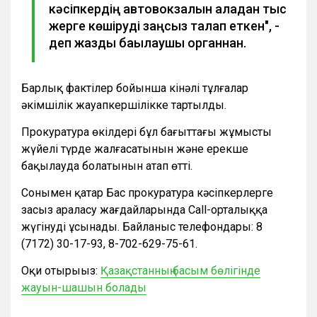
кәсіпкердің автовокзалын қаладан тыс
жерге көшіруді заңсыз талап еткен", -
деп жазды бақылаушы органнан.
Барлық фактілер бойынша кінәлі тұлғалар
әкімшілік жауапкершілікке тартылды.
Прокуратура өкілдері бұл бағыттағы жұмыстың
жүйелі түрде жалғасатынын және ерекше
бақылауда болатынын атап өтті.
Сонымен қатар Бас прокуратура кәсіпкерлерге
заңсыз араласу жағдайларында Call-орталыққа
жүгінуді ұсынады. Байланыс телефондары: 8
(7172) 30-17-93, 8-702-629-75-61.
Оқи отырыңыз:
Қазақстанның басым бөлігінде
жауын-шашын болады