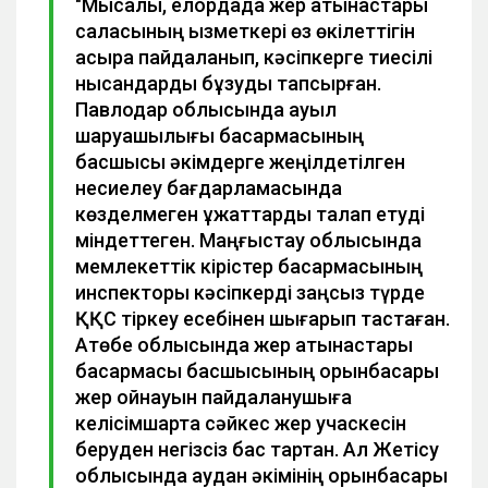
"Мысалы, елордада жер қатынастары
саласының қызметкері өз өкілеттігін
асыра пайдаланып, кәсіпкерге тиесілі
нысандарды бұзуды тапсырған.
Павлодар облысында ауыл
шаруашылығы басқармасының
басшысы әкімдерге жеңілдетілген
несиелеу бағдарламасында
көзделмеген құжаттарды талап етуді
міндеттеген. Маңғыстау облысында
мемлекеттік кірістер басқармасының
инспекторы кәсіпкерді заңсыз түрде
ҚҚС тіркеу есебінен шығарып тастаған.
Ақтөбе облысында жер қатынастары
басқармасы басшысының орынбасары
жер қойнауын пайдаланушыға
келісімшартқа сәйкес жер учаскесін
беруден негізсіз бас тартқан. Ал Жетісу
облысында аудан әкімінің орынбасары