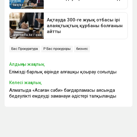
Бас Прокуратура
ҚР Бас прокуроры
бизнес
Алдыңғы жаңалық
Еліміздің барлық өңірінде алғашқы қоңырау соғылды
Келесі жаңалық
Алматыда «Аңсаған сәби» бағдарламасы аясында
бедеулікті емдеудің заманауи әдістері талқыланды