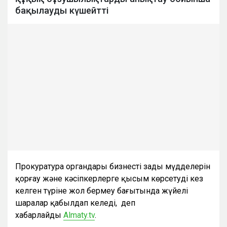
бақылауды күшейтті
Прокуратура органдары бизнестің заңды мүдделерін
қорғау және кәсіпкерлерге қысым көрсетудің кез
келген түріне жол бермеу бағытында жүйелі
шаралар қабылдап келеді, деп
хабарлайды
Almaty.tv
.