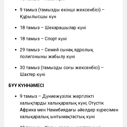
9 тамыз (тамыздың екінші жексенбісі) –
Құрылысшы күн
18 тамыз – Шекарашылар күні
18 тамыз – Спорт күні
29 тамыз – Семей сынақ ядролық
полигонының жабылу күні
30 тамыз (тамыздың соңғы жексенбісі) –
Шахтер күні
БҰҰ КҮННӘМЕСІ
9 тамыз – Дүниежүзілік жергілікті
халықтардың халықаралық күні; Оңтүстік
Африка мен Намибиядағы әйелдер күресімен
халықаралық ынтымақтастық күні