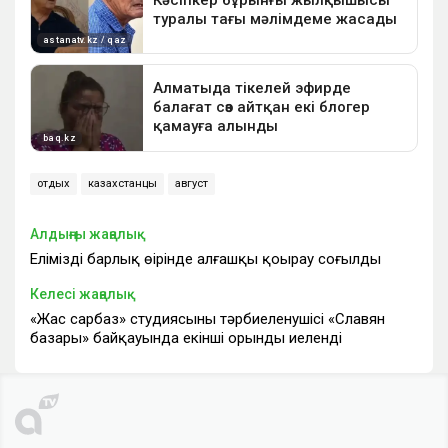
отдых
казахстанцы
август
Алдыңғы жаңалық
Еліміздің барлық өңірінде алғашқы қоңырау соғылды
Келесі жаңалық
«Жас сарбаз» студиясының тәрбиеленушісі «Славян
базары» байқауында екінші орынды иеленді