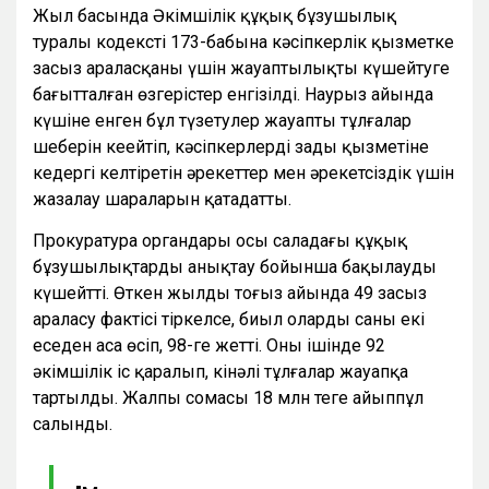
Жыл басында Әкімшілік құқық бұзушылық
туралы кодекстің 173-бабына кәсіпкерлік қызметке
заңсыз араласқаны үшін жауаптылықты күшейтуге
бағытталған өзгерістер енгізілді. Наурыз айында
күшіне енген бұл түзетулер жауапты тұлғалар
шеңберін кеңейтіп, кәсіпкерлердің заңды қызметіне
кедергі келтіретін әрекеттер мен әрекетсіздік үшін
жазалау шараларын қатаңдатты.
Прокуратура органдары осы саладағы құқық
бұзушылықтарды анықтау бойынша бақылауды
күшейтті. Өткен жылдың тоғыз айында 49 заңсыз
араласу фактісі тіркелсе, биыл олардың саны екі
еседен аса өсіп, 98-ге жетті. Оның ішінде 92
әкімшілік іс қаралып, кінәлі тұлғалар жауапқа
тартылды. Жалпы сомасы 18 млн теңге айыппұл
салынды.