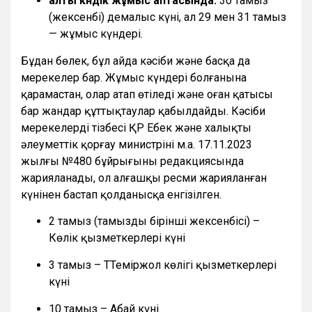
алты күндік жұмыс аптасында:
30 тамыз
(жексенбі) демалыс күні, ал 29 мен 31 тамыз
— жұмыс күндері.
Бұдан бөлек, бұл айда кәсіби және басқа да
мерекелер бар. Жұмыс күндері болғанына
қарамастан, олар атап өтіледі және оған қатысы
бар жандар құттықтаулар қабылдайды. Кәсіби
мерекелердің тізбесі ҚР Еңбек және халықты
әлеуметтік қорғау министрінің м.а. 17.11.2023
жылғы №480 бұйрығының редакциясында
жарияланады, ол алғашқы ресми жарияланған
күнінен бастап қолданысқа енгізілген.
2 тамыз (тамыздың бірінші жексенбісі) –
Көлік қызметкерлері күні
3 тамыз – ТТеміржол көлігі қызметкерлері
күні
10 тамыз – Абай күні