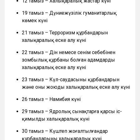
12 тамыз – Халықаралық жастар күні
19 тамыз – Дүниежүзілік гуманитарлық
көмек күні
21 тамыз – Терроризм құрбандарын
халықаралық еске алу күні
22 тамыз – Дін немесе сенім себебінен
зомбылық құрбаны болған адамдарды
халықаралық еске алу күні
23 тамыз – Күл-саудасының құрбандарын
және оны жоюды халықаралық еске алу күні
26 тамыз – Намибия күні
29 тамыз – Ядролық сынақтарға қарсы іс-
қимылдың халықаралық күні
30 тамыз – Күштеп жоғалтылғандар
құрбандарының халықаралық күні