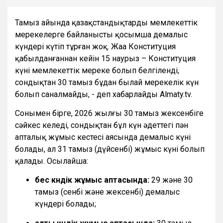
Тамыз айында қазақстандықтарды мемлекеттік
мерекелерге байланысты қосымша демалыс
күндері күтіп тұрған жоқ. Жаңа Конституция
қабылданғаннан кейін 15 наурыз – Конституция
күні мемлекеттік мереке болып белгіленді,
сондықтан 30 тамыз бұдан былай мерекелік күн
болып саналмайды, - деп хабарлайды Almaty.tv.
Сонымен бірге, 2026 жылғы 30 тамыз жексенбіге
сәйкес келеді, сондықтан бұл күн әдеттегі пән
апталық жұмыс кестесі аясында демалыс күні
болады, ал 31 тамыз (дүйсенбі) жұмыс күні болып
қалады. Осылайша:
бес күндік жұмыс аптасында:
29 және 30
тамыз (сенбі және жексенбі) демалыс
күндері болады;