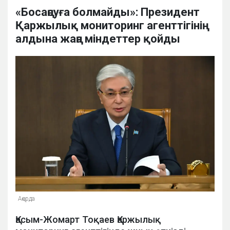
«Босаңсуға болмайды»: Президент
Қаржылық мониторинг агенттігінің
алдына жаңа міндеттер қойды
Ақорда
Қасым-Жомарт Тоқаев Қаржылық