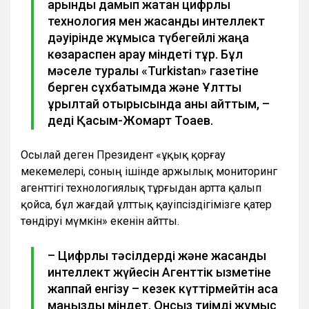
қарқынды дамып жатқан цифрлық
технология мен жасанды интеллект
дәуірінде жұмысқа түбегейлі жаңа
көзқараспен қарау міндеті тұр. Бұл
мәселе туралы «Turkistan» газетіне
берген сұхбатымда және Ұлттық
құрылтай отырысында анық айттым, –
деді Қасым-Жомарт Тоқаев.
Осылай деген Президент «Құқық қорғау
мекемелері, соның ішінде Қаржылық мониторинг
агенттігі технологиялық тұрғыдан артта қалып
қойса, бұл жағдай ұлттық қауіпсіздігімізге қатер
төндіруі мүмкін» екенін айтты.
– Цифрлық тәсілдерді және жасанды
интеллект жүйесін Агенттік қызметіне
жаппай енгізу – кезек күттірмейтін аса
маңызды міндет. Онсыз тиімді жұмыс