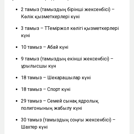
2 тамыз (тамыздың бірінші жексенбісі) –
Көлік қызметкерлері күні
3 тамыз – ТТеміржол көлігі қызметкерлері
күні
10 тамыз – Абай күні
9 тамыз (тамыздың екінші жексенбісі) –
Құрылысшы күн
18 тамыз – Шекарашылар күні
18 тамыз – Спорт күні
29 тамыз – Семей сынақ ядролық
полигонының жабылу күні
30 тамыз (тамыздың соңғы жексенбісі) –
Шахтер күні