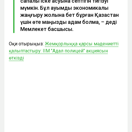
сапалы іске асуына септігін тигізуі
мүмкін. Бұл ауқымды экономикалық
жаңғыру жолына бет бұрған Қазақстан
үшін өте маңызды қадам болмақ, – деді
Мемлекет басшысы.
Оқи отырыңыз:
Жемқорлыққа қарсы мәдениетті
қалыптастыру: ІІМ "Адал полицей" акциясын
өткізді