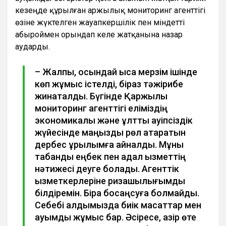
кезеңде құрылған Қаржылық мониторинг агенттігі
өзіне жүктелген жауапкершілік пен міндетті
абыроймен орындап келе жатқанына назар
аударды.
– Жалпы, осындай қысқа мерзім ішінде
көп жұмыс істелді, біраз тәжірибе
жинақталды. Бүгінде Қаржылық
мониторинг агенттігі еліміздің
экономикалық және ұлттық қауіпсіздік
жүйесінде маңызды рөл атқаратын
дербес құрылымға айналды. Мұны
табанды еңбек пен адал қызметтің
нәтижесі деуге болады. Агенттік
қызметкерлеріне ризашылығымды
білдіремін. Бірақ босаңсуға болмайды.
Себебі алдымызда биік мақсаттар мен
ауқымды жұмыс бар. Әсіресе, қазір өте