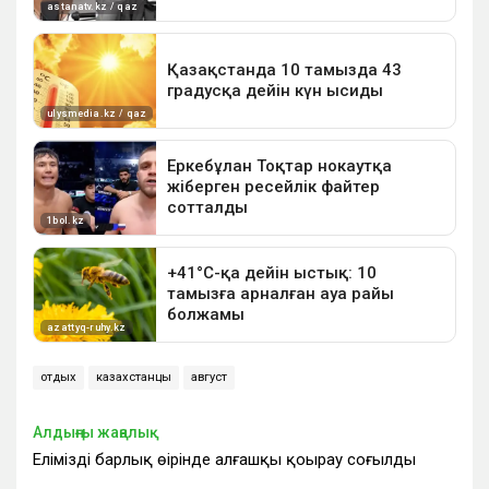
отдых
казахстанцы
август
Алдыңғы жаңалық
Еліміздің барлық өңірінде алғашқы қоңырау соғылды