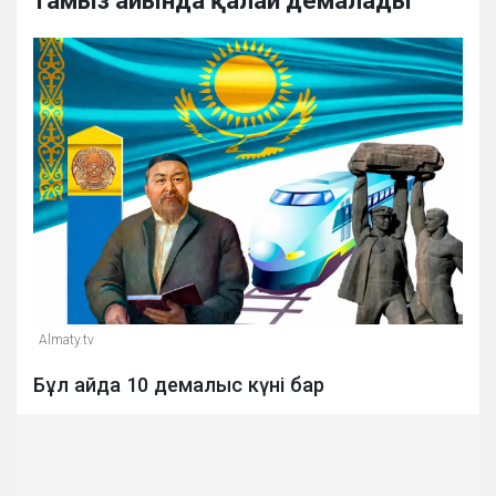
тамыз айында қалай демалады
Almaty.tv
Бұл айда 10 демалыс күні бар