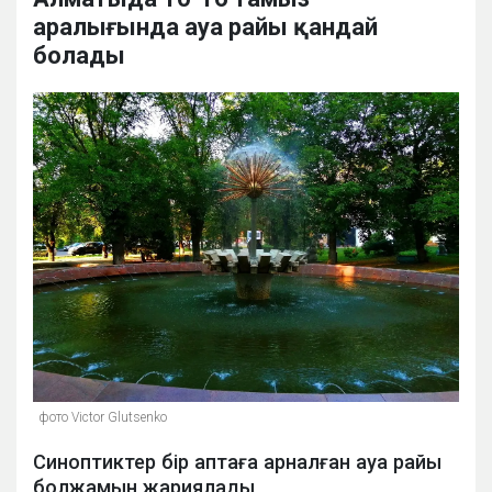
аралығында ауа райы қандай
болады
фото Victor Glutsenko
Синоптиктер бір аптаға арналған ауа райы
болжамын жариялады