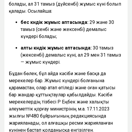
болады, ал 31 тамыз (дүйсенбі) жұмыс күні болып
қалады. Осылайша:
бес күндік жұмыс аптасында:
29 және 30
тамыз (сенбі және жексенбі) демалыс
күндері болады;
алты күндік жұмыс аптасында:
30 тамыз
(жексенбі) демалыс күні, ал 29 мен 31 тамыз
— жұмыс күндері.
Бұдан бөлек, бұл айда кәсіби және басқа да
мерекелер бар. Жұмыс күндері болғанына
қарамастан, олар атап өтіледі және оған қатысы
бар жандар құттықтаулар қабылдайды. Кәсіби
мерекелердің тізбесі ҚР Еңбек және халықты
әлеуметтік қорғау министрінің м.а. 17.11.2023
жылғы №480 бұйрығының редакциясында
жарияланады, ол алғашқы ресми жарияланған
күнінен бастап қолданысқа енгізілген.