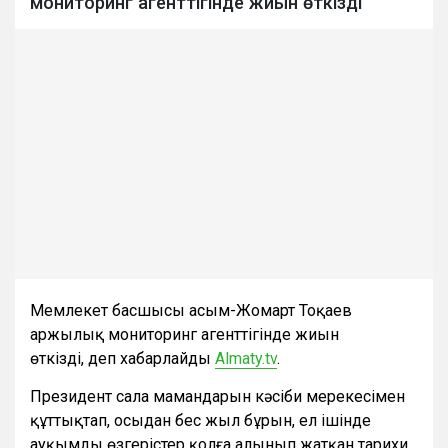
мониторинг агенттігінде жиын өткізді
Мемлекет басшысы Қасым-Жомарт Тоқаев
Қаржылық мониторинг агенттігінде жиын
өткізді, деп хабарлайды
Аlmaty.tv
.
Президент сала мамандарын кәсіби мерекесімен
құттықтап, осыдан бес жыл бұрын, ел ішінде
ауқымды өзгерістер қолға алынып жатқан тарихи