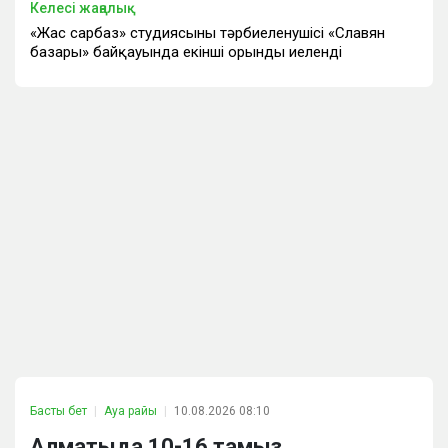
Келесі жаңалық
«Жас сарбаз» студиясының тәрбиеленушісі «Славян
базары» байқауында екінші орынды иеленді
Басты бет
Ауа райы
10.08.2026 08:10
Алматыда 10-16 тамыз