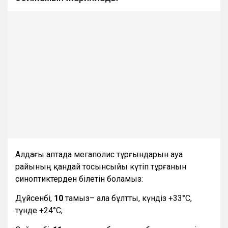
Алдағы аптада мегаполис тұрғындарын ауа
райының қандай тосынсыйы күтіп тұрғанын
синоптиктерден білетін боламыз:
Дүйсенбі,
10
тамыз– ала бұлтты, күндіз +33°С,
түнде +24°С;