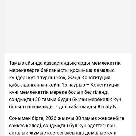
Тамыз айында қазақстандықтарды мемлекеттік
мерекелерге байланысты қосымша демалыс
күндері күтіп тұрған жоқ. Жаңа Конституция
қабылданғаннан кейін 15 наурыз – Конституция
күні мемлекеттік мереке болып белгіленді,
сондықтан 30 тамыз бұдан былай мерекелік күн
болып саналмайды, - деп хабарлайды Almaty.tv.
Сонымен бірге, 2026 жылғы 30 тамыз жексенбіге
сәйкес келеді, сондықтан бұл күн әдеттегі пән
апталық жұмыс кестесі аясында демалыс күні