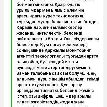
болмайтыны анық. Қазір күштік
құрылымдар мен қылмыс әлемінің
арасындағы күрес технологиялық
тұрғыдан мүлде басқа сипатқа ие болды.
Қарақшылар, яғни қылмыскерлер
жасанды интеллектіні белсенді
пайдаланатын болды. Оны сіздер жақсы
білесіздер. Құқық қорғау мекемелері,
соның ішінде Қаржылық мониторинг
агенттігі технологиялық тұрғыдан артта
қалып қойса, бұл жағдай ұлттық
қауіпсіздігімізге қатер төндіруі мүмкін.
Заман талабына сай озық болу үшін, ең
алдымен, дұрыс шешім қабылдап, тиімді
әрекет етуіміз керек. Құқық қорғау
органдары тиянақты, белсенді жұмыс
істеп, озық цифрлық шешімдер арқылы
елдегі өзгерістердің жедел және