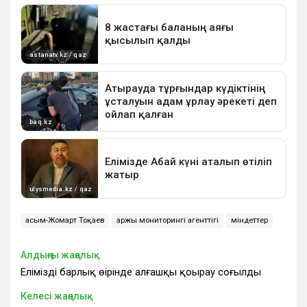
Қасым-Жомарт Тоқаев
Қаржы мониторингі агенттігі
міндеттер
Алдыңғы жаңалық
Еліміздің барлық өңірінде алғашқы қоңырау соғылды
Келесі жаңалық