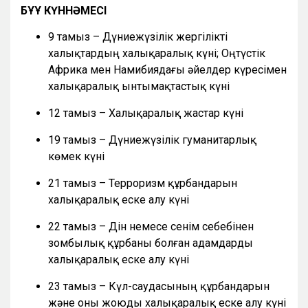
БҰҰ КҮННӘМЕСІ
9 тамыз – Дүниежүзілік жергілікті
халықтардың халықаралық күні; Оңтүстік
Африка мен Намибиядағы әйелдер күресімен
халықаралық ынтымақтастық күні
12 тамыз – Халықаралық жастар күні
19 тамыз – Дүниежүзілік гуманитарлық
көмек күні
21 тамыз – Терроризм құрбандарын
халықаралық еске алу күні
22 тамыз – Дін немесе сенім себебінен
зомбылық құрбаны болған адамдарды
халықаралық еске алу күні
23 тамыз – Күл-саудасының құрбандарын
және оны жоюды халықаралық еске алу күні