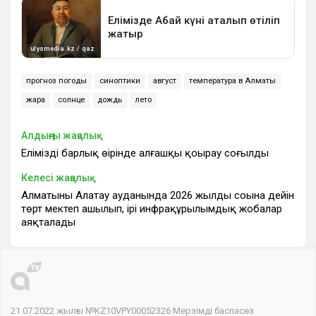
прогноз погоды
синоптики
август
температура в Алматы
жара
солнце
дождь
лето
Алдыңғы жаңалық
Еліміздің барлық өңірінде алғашқы қоңырау соғылды
Келесі жаңалық
Алматының Алатау ауданында 2026 жылдың соңына дейін
төрт мектеп ашылып, ірі инфрақұрылымдық жобалар
аяқталады
21.07.2022 жылғы №KZ10VPY00052326 Мерзімді баспасөз