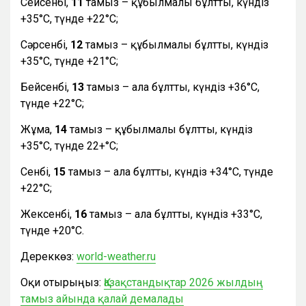
Сейсенбі,
11
тамыз – құбылмалы бұлтты, күндіз
+35°С, түнде +22°С;
Сәрсенбі,
12
тамыз – құбылмалы бұлтты, күндіз
+35°С, түнде +21°С;
Бейсенбі,
13
тамыз – ала бұлтты, күндіз +36°С,
түнде +22°С;
Жұма,
14
тамыз – құбылмалы бұлтты, күндіз
+35°С, түнде 22+°С;
Сенбі,
15
тамыз – ала бұлтты, күндіз +34°С, түнде
+22°С;
Жексенбі,
16
тамыз – ала бұлтты, күндіз +33°С,
түнде +20°С.
Дереккөз:
world-weather.ru
Оқи отырыңыз:
Қазақстандықтар 2026 жылдың
тамыз айында қалай демалады