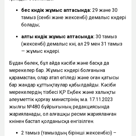
бес күндік жұмыс аптасында:
29 және 30
тамыз (сенбі және жексенбі) демалыс күндері
болады;
алты күндік жұмыс аптасында:
30 тамыз
(жексенбі) демалыс күні, ал 29 мен 31 тамыз
— жұмыс күндері.
Бұдан бөлек, бұл айда кәсіби және басқа да
мерекелер бар. Жұмыс күндері болғанына
қарамастан, олар атап өтіледі және оған қатысы
бар жандар құттықтаулар қабылдайды. Кәсіби
мерекелердің тізбесі ҚР Еңбек және халықты
әлеуметтік қорғау министрінің м.а. 17.11.2023
жылғы №480 бұйрығының редакциясында
жарияланады, ол алғашқы ресми жарияланған
күнінен бастап қолданысқа енгізілген.
2 тамыз (тамыздың бірінші жексенбісі) –