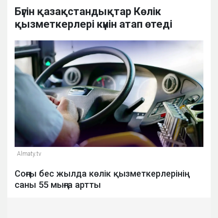
Бүгін қазақстандықтар Көлік
қызметкерлері күнін атап өтеді
Аlmaty.tv
Соңғы бес жылда көлік қызметкерлерінің
саны 55 мыңға артты