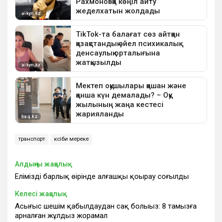
транспорт
кәсіби мереке
Алдыңғы жаңалық
Еліміздің барлық өңірінде алғашқы қоңырау соғылды
Келесі жаңалық
Асығыс шешім қабылдаудан сақ болыңыз: 8 тамызға
арналған жұлдыз жорамал