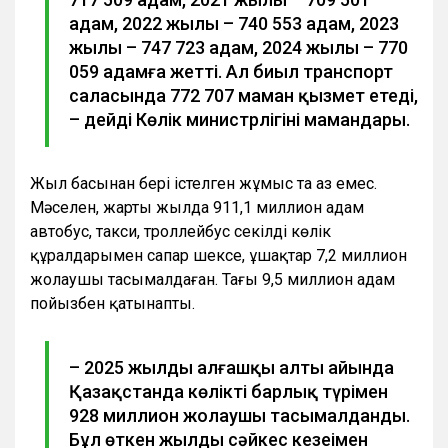
адам, 2022 жылы – 740 553 адам, 2023
жылы – 747 723 адам, 2024 жылы – 770
059 адамға жетті. Ал биыл транспорт
саласында 772 707 маман қызмет етеді,
– дейді Көлік министрлігінің мамандары.
Жыл басынан бері істелген жұмыс та аз емес.
Мәселен, жарты жылда 911,1 миллион адам
автобус, такси, троллейбус секілді көлік
құралдарымен сапар шексе, ұшақтар 7,2 миллион
жолаушы тасымалдаған. Тағы 9,5 миллион адам
пойызбен қатынапты.
– 2025 жылдың алғашқы алты айында
Қазақстанда көліктің барлық түрімен
928 миллион жолаушы тасымалданды.
Бұл өткен жылдың сәйкес кезеңімен