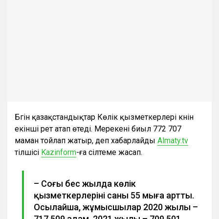
Бүгін қазақстандықтар Көлік қызметкерлері күнін
екінші рет атап өтеді. Мерекені биыл 772 707
маман тойлап жатыр, деп хабарлайды
Аlmaty.tv
тілшісі
Kazinform
-ға сілтеме жасап.
– Соңғы бес жылда көлік
қызметкерлерінің саны 55 мыңға артты.
Осылайша, жұмысшылар 2020 жылы –
717 509 адам, 2021 жылы – 709 501