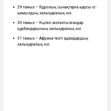
29 тамыз – Ядролық сынақтарға қарсы іс-
қимылдың халықаралық күні
30 тамыз – Күштеп жоғалтылғандар
құрбандарының халықаралық күні
31 тамыз – Африка текті адамдардың
халықаралық күні