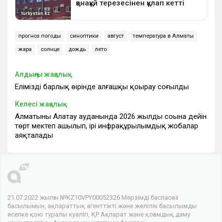
прогноз погоды
синоптики
август
температура в Алматы
жара
солнце
дождь
лето
Алдыңғы жаңалық
Еліміздің барлық өңірінде алғашқы қоңырау соғылды
Келесі жаңалық
Алматының Алатау ауданында 2026 жылдың соңына дейін
төрт мектеп ашылып, ірі инфрақұрылымдық жобалар
аяқталады
21.07.2022 жылғы №KZ10VPY00052326 Мерзімді баспасөз
басылымын, ақпараттық агенттікті және желілік басылымды
есепке қою туралы куәлігі, ҚР Ақпарат және қоғамдық даму