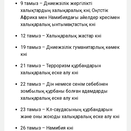
9 тамыз – Дүниежүзілік жергілікті
халықтардың халықаралық күні; Оңтүстік
Африка мен Намибиядағы әйелдер күресімен
халықаралық ынтымақтастық күні
12 тамыз – Халықаралық жастар күні
19 тамыз – Дүниежүзілік гуманитарлық көмек
күні
21 тамыз – Терроризм құрбандарын
халықаралық еске алу күні
22 тамыз – Дін немесе сенім себебінен
зомбылық құрбаны болған адамдарды
халықаралық еске алу күні
23 тамыз – Күл-саудасының құрбандарын
және оны жоюды халықаралық еске алу күні
26 тамыз – Намибия күні