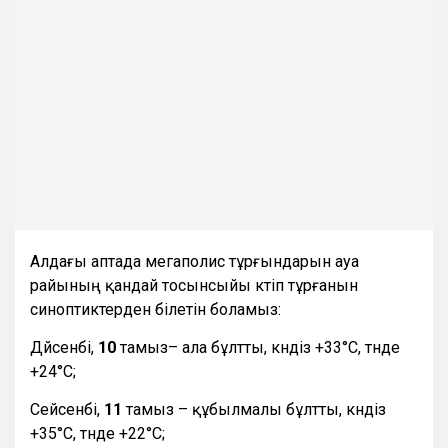
Алдағы аптада мегаполис тұрғындарын ауа
райының қандай тосынсыйы күтіп тұрғанын
синоптиктерден білетін боламыз:
Дүйсенбі,
10
тамыз– ала бұлтты, күндіз +33°С, түнде
+24°С;
Сейсенбі,
11
тамыз – құбылмалы бұлтты, күндіз
+35°С, түнде +22°С;