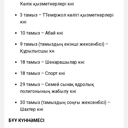
Көлік қызметкерлері күні
3 тамыз – ТТеміржол көлігі қызметкерлері
күні
10 тамыз – Абай күні
9 тамыз (тамыздың екінші жексенбісі) –
Құрылысшы күн
18 тамыз – Шекарашылар күні
18 тамыз – Спорт күні
29 тамыз – Семей сынақ ядролық
полигонының жабылу күні
30 тамыз (тамыздың соңғы жексенбісі) –
Шахтер күні
БҰҰ КҮННӘМЕСІ