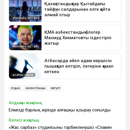
отдых
казахстанцы
август
Алдыңғы жаңалық
Еліміздің барлық өңірінде алғашқы қоңырау соғылды
Келесі жаңалық
«Жас сарбаз» студиясының тәрбиеленушісі «Славян