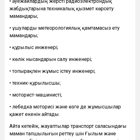
• әуежайлардың жерүсті радиоэлектрондық
жабдықтарына техникалық қызмет көрсету
мамандары;
• ұшуларды метеорологиялық қамтамасыз ету
мамандары;
• құрылыс инженері;
• көлік нысандарын салу инженері;
• топырақпен жұмыс істеу инженері;
• техник-құрылысшы;
• моторист-машинисті;
• лебедка моторисі және өзге де жұмысшылар
қажет екенін айтады.
Айта кетейік, жауаптылар транспорт саласындағы
маман тапшылығын реттеу үшін Ғылым және