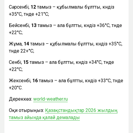
Сәрсенбі,
12
тамыз – құбылмалы бұлтты, күндіз
+35°С, түнде +21°С;
Бейсенбі,
13
тамыз – ала бұлтты, күндіз +36°С, түнде
+22°С;
Жұма,
14
тамыз – құбылмалы бұлтты, күндіз +35°С,
түнде 22+°С;
Сенбі,
15
тамыз – ала бұлтты, күндіз +34°С, түнде
+22°С;
Жексенбі,
16
тамыз – ала бұлтты, күндіз +33°С, түнде
+20°С.
Дереккөз:
world-weather.ru
Оқи отырыңыз:
Қазақстандықтар 2026 жылдың
тамыз айында қалай демалады