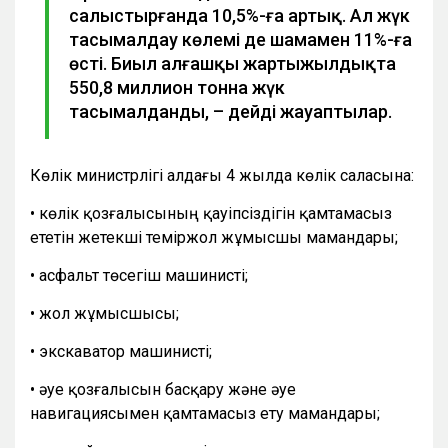
салыстырғанда 10,5%-ға артық. Ал жүк
тасымалдау көлемі де шамамен 11%-ға
өсті. Биыл алғашқы жартыжылдықта
550,8 миллион тонна жүк
тасымалданды, – дейді жауаптылар.
Көлік министрлігі алдағы 4 жылда көлік саласына:
• көлік қозғалысының қауіпсіздігін қамтамасыз
ететін жетекші теміржол жұмысшы мамандары;
• асфальт төсегіш машинисті;
• жол жұмысшысы;
• экскаватор машинисті;
• әуе қозғалысын басқару және әуе
навигациясымен қамтамасыз ету мамандары;