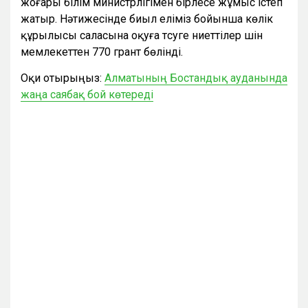
жоғары білім министрлігімен бірлесе жұмыс істеп
жатыр. Нәтижесінде биыл еліміз бойынша көлік
құрылысы саласына оқуға түсуге ниеттілер үшін
мемлекеттен 770 грант бөлінді.
Оқи отырыңыз:
Алматының Бостандық ауданында
жаңа саябақ бой көтереді