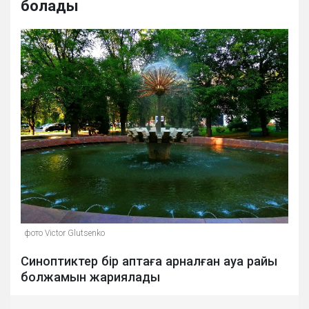
болады
фото Victor Glutsenko
Синоптиктер бір аптаға арналған ауа райы
болжамын жариялады