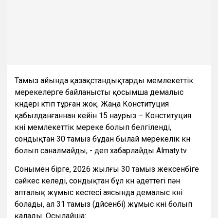
Тамыз айында қазақстандықтарды мемлекеттік
мерекелерге байланысты қосымша демалыс
күндері күтіп тұрған жоқ. Жаңа Конституция
қабылданғаннан кейін 15 наурыз – Конституция
күні мемлекеттік мереке болып белгіленді,
сондықтан 30 тамыз бұдан былай мерекелік күн
болып саналмайды, - деп хабарлайды Almaty.tv.
Сонымен бірге, 2026 жылғы 30 тамыз жексенбіге
сәйкес келеді, сондықтан бұл күн әдеттегі пән
апталық жұмыс кестесі аясында демалыс күні
болады, ал 31 тамыз (дүйсенбі) жұмыс күні болып
қалады. Осылайша: