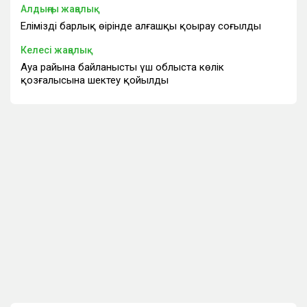
Алдыңғы жаңалық
Еліміздің барлық өңірінде алғашқы қоңырау соғылды
Келесі жаңалық
Ауа райына байланысты үш облыста көлік
қозғалысына шектеу қойылды