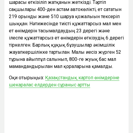
шарасы өткізіліп жатқанын жеткізді. Тәртіп
сақшылары 400-ден астам автокөлікті, ет сататын
219 орынды және 510 шаруа қожалығын тексеріп
шыққан. Нәтижесінде тиісті құжаттарсыз мал мен
ет өнімдерін тасымалдаудың 23 дерегі және
ілеспе құжаттарсыз ет өнімдерін өткізудің 6 дерегі
тіркелген. Барлық құқық бұзушылар әкімшілік
жауапкершілікке тартылған. Малы иесіз жүрген 52
тұрғынға айыппұл салынып, 800-ге жуық бас мал
мамандандырылған мал қораларына қамалды.
Оқи отырыңыз:
Қазақстандық картоп өнімдеріне
шекаралас елдерден сұраныс артты