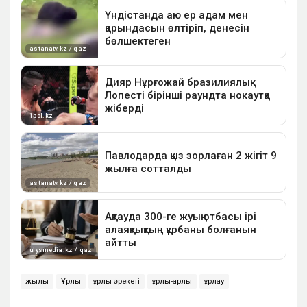
жылқы
Ұрлық
ұрлық әрекеті
ұрлық-қарлық
ұрлау