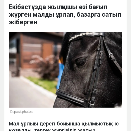
Екібастұзда жылқышы өзі бағып
жүрген малды ұрлап, базарға сатып
жіберген
Depositphotos
Мал ұрлығы дерегі бойынша қылмыстық іс
қозғалды, тергеу жүргізіліп жатыр