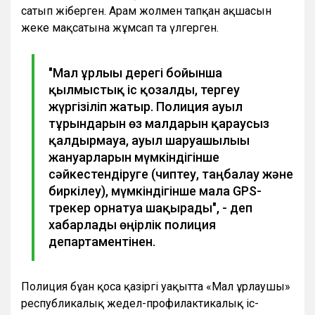
сатып жіберген. Арам жолмен тапқан ақшасын
жеке мақсатына жұмсап та үлгерген.
"Мал ұрлығы дерегі бойынша
қылмыстық іс қозғалды, тергеу
жүргізіліп жатыр. Полиция ауыл
тұрғындарын өз малдарын қараусыз
қалдырмауға, ауыл шаруашылығы
жануарларын мүмкіндігінше
сәйкестендіруге (чиптеу, таңбалау және
биркілеу), мүмкіндігінше малға GPS-
трекер орнатуға шақырады", - деп
хабарлады өңірлік полиция
департаментінен.
Полиция бұған қоса қазіргі уақытта «Мал ұрлаушы»
республикалық жедел-профилактикалық іс-