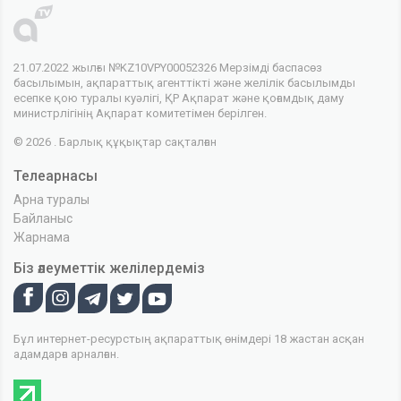
21.07.2022 жылғы №KZ10VPY00052326 Мерзімді баспасөз
басылымын, ақпараттық агенттікті және желілік басылымды
есепке қою туралы куәлігі, ҚР Ақпарат және қоғамдық даму
министрлігінің Ақпарат комитетімен берілген.
© 2026 . Барлық құқықтар сақталған
Телеарнасы
Арна туралы
Байланыс
Жарнама
Біз әлеуметтік желілердеміз
Бұл интернет-ресурстың ақпараттық өнімдері 18 жастан асқан
адамдарға арналған.