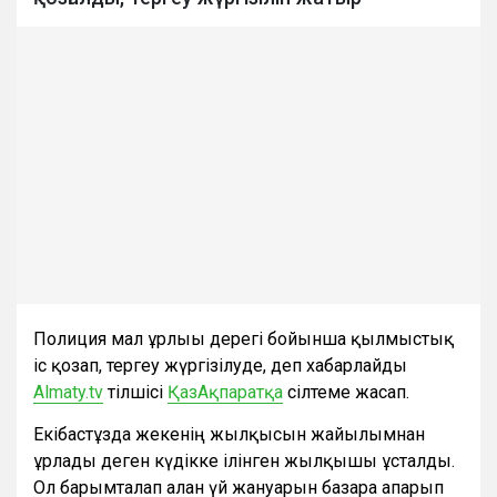
Полиция мал ұрлығы дерегі бойынша қылмыстық
іс қозғап, тергеу жүргізілуде, деп хабарлайды
Almaty.tv
тілшісі
ҚазАқпаратқа
сілтеме жасап.
Екібастұзда жекенің жылқысын жайылымнан
ұрлады деген күдікке ілінген жылқышы ұсталды.
Ол барымталап алған үй жануарын базарға апарып