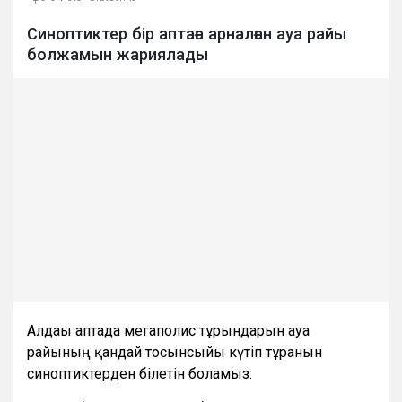
Синоптиктер бір аптаға арналған ауа райы
болжамын жариялады
Алдағы аптада мегаполис тұрғындарын ауа
райының қандай тосынсыйы күтіп тұрғанын
синоптиктерден білетін боламыз: