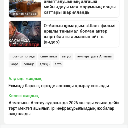
прогноз погоды
синоптики
август
температура в Алматы
жара
солнце
дождь
лето
Алдыңғы жаңалық
Еліміздің барлық өңірінде алғашқы қоңырау соғылды
Келесі жаңалық
Алматының Алатау ауданында 2026 жылдың соңына дейін
төрт мектеп ашылып, ірі инфрақұрылымдық жобалар
аяқталады