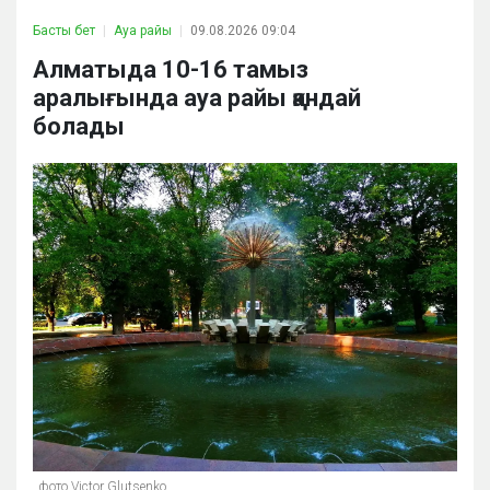
Басты бет
Ауа райы
09.08.2026 09:04
Алматыда 10-16 тамыз
аралығында ауа райы қандай
болады
фото Victor Glutsenko