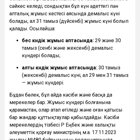
сәйкес келеді, сондықтан бұл күн әдеттегі пән
апталық жұмыс кестесі аясында демалыс күні
болады, ал 31 тамыз (дүйсенбі) жұмыс күні болып
қалады. Осылайша:
бес күндік жұмыс аптасында:
29 және 30
тамыз (сенбі және жексенбі) демалыс
күндері болады;
алты күндік жұмыс аптасында:
30 тамыз
(жексенбі) демалыс күні, ал 29 мен 31 тамыз
— жұмыс күндері.
Бұдан бөлек, бұл айда кәсіби және басқа да
мерекелер бар. Жұмыс күндері болғанына
қарамастан, олар атап өтіледі және оған қатысы
бар жандар құттықтаулар қабылдайды. Кәсіби
мерекелердің тізбесі ҚР Еңбек және халықты
әлеуметтік қорғау министрінің м.а. 17.11.2023
жылғы №480 бұйрығының редакциясында