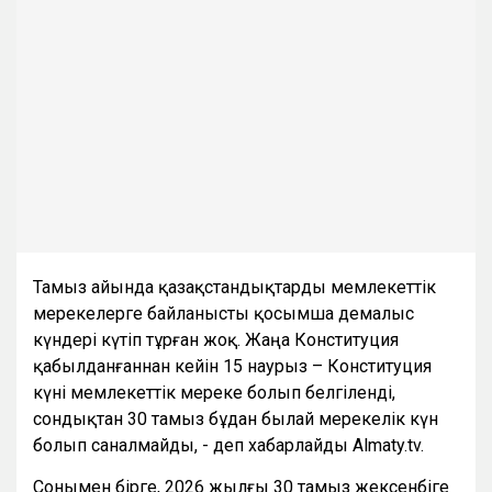
Тамыз айында қазақстандықтарды мемлекеттік
мерекелерге байланысты қосымша демалыс
күндері күтіп тұрған жоқ. Жаңа Конституция
қабылданғаннан кейін 15 наурыз – Конституция
күні мемлекеттік мереке болып белгіленді,
сондықтан 30 тамыз бұдан былай мерекелік күн
болып саналмайды, - деп хабарлайды Almaty.tv.
Сонымен бірге, 2026 жылғы 30 тамыз жексенбіге