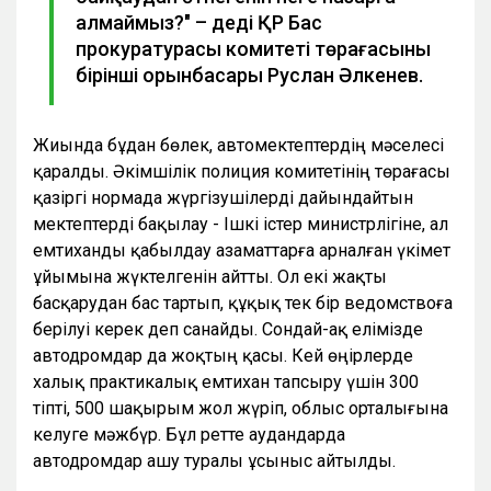
алмаймыз?" – деді ҚР Бас
прокуратурасы комитеті төрағасының
бірінші орынбасары Руслан Әлкенев.
Жиында бұдан бөлек, автомектептердің мәселесі
қаралды. Әкімшілік полиция комитетінің төрағасы
қазіргі нормада жүргізушілерді дайындайтын
мектептерді бақылау - Ішкі істер министрлігіне, ал
емтиханды қабылдау азаматтарға арналған үкімет
ұйымына жүктелгенін айтты. Ол екі жақты
басқарудан бас тартып, құқық тек бір ведомствоға
берілуі керек деп санайды. Сондай-ақ елімізде
автодромдар да жоқтың қасы. Кей өңірлерде
халық практикалық емтихан тапсыру үшін 300
тіпті, 500 шақырым жол жүріп, облыс орталығына
келуге мәжбүр. Бұл ретте аудандарда
автодромдар ашу туралы ұсыныс айтылды.