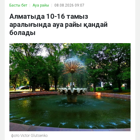
Басты бет
Ауа райы
08.08.2026 09:07
Алматыда 10-16 тамыз
аралығында ауа райы қандай
болады
фото Victor Glutsenko