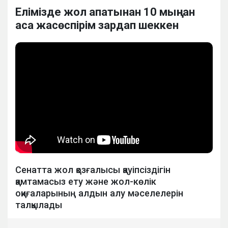
Елімізде жол апатынан 10 мыңнан
аса жасөспірім зардап шеккен
Сенатта жол қозғалысы қауіпсіздігін
қамтамасыз ету және жол-көлік
оқиғаларының алдын алу мәселелерін
талқылады