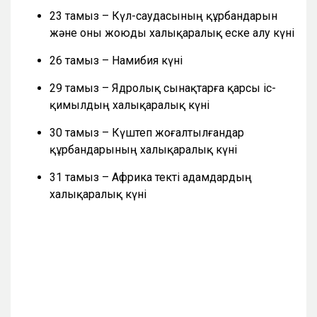
23 тамыз – Күл-саудасының құрбандарын
және оны жоюды халықаралық еске алу күні
26 тамыз – Намибия күні
29 тамыз – Ядролық сынақтарға қарсы іс-
қимылдың халықаралық күні
30 тамыз – Күштеп жоғалтылғандар
құрбандарының халықаралық күні
31 тамыз – Африка текті адамдардың
халықаралық күні