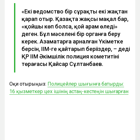
«Екі ведомство бір сұрақты екі жақтан
қарап отыр. Қазақта жақсы мақал бар,
«қойшы көп болса, қой арам өледі»
деген. Бұл мәселені бір органға беру
керек. Азаматарға арналған Үкіметке
берсін, ІІМ-ге қайтарып беріңіздер, – деді
ҚР ІІМ Әкімшілік полиция кометитінің
төрағасы Қайсар Сұлтанбаев.
Оқи отырыңыз:
Полицейлер шығынға батырды:
16 қызметкер цех ішінің астаң-кестеңін шығарған