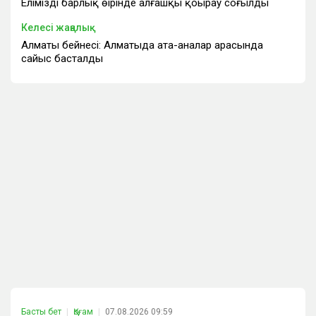
Еліміздің барлық өңірінде алғашқы қоңырау соғылды
Келесі жаңалық
Алматы бейнесі: Алматыда ата-аналар арасында
сайыс басталды
Басты бет
Қоғам
07.08.2026 09:59