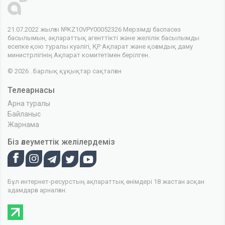
21.07.2022 жылғы №KZ10VPY00052326 Мерзімді баспасөз
басылымын, ақпараттық агенттікті және желілік басылымды
есепке қою туралы куәлігі, ҚР Ақпарат және қоғамдық даму
министрлігінің Ақпарат комитетімен берілген.
© 2026 . Барлық құқықтар сақталған
Телеарнасы
Арна туралы
Байланыс
Жарнама
Біз әлеуметтік желілердеміз
Бұл интернет-ресурстың ақпараттық өнімдері 18 жастан асқан
адамдарға арналған.