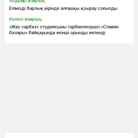
Алдыңғы жаңалық
Еліміздің барлық өңірінде алғашқы қоңырау соғылды
Келесі жаңалық
«Жас сарбаз» студиясының тәрбиеленушісі «Славян
базары» байқауында екінші орынды иеленді