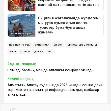
прогноз погоды
синоптики
август
температура в Алматы
жара
солнце
дождь
лето
Алдыңғы жаңалық
Еліміздің барлық өңірінде алғашқы қоңырау соғылды
Келесі жаңалық
Алматының Алатау ауданында 2026 жылдың соңына дейін
төрт мектеп ашылып, ірі инфрақұрылымдық жобалар
аяқталады