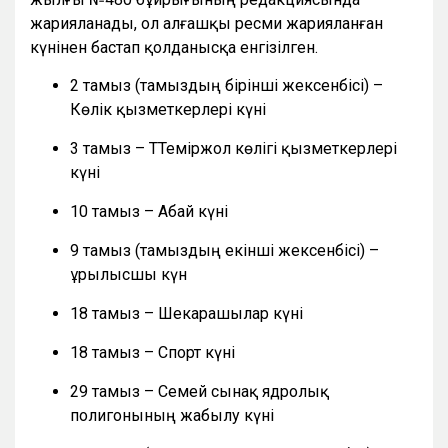
жарияланады, ол алғашқы ресми жарияланған
күнінен бастап қолданысқа енгізілген.
2 тамыз (тамыздың бірінші жексенбісі) –
Көлік қызметкерлері күні
3 тамыз – ТТеміржол көлігі қызметкерлері
күні
10 тамыз – Абай күні
9 тамыз (тамыздың екінші жексенбісі) –
Құрылысшы күн
18 тамыз – Шекарашылар күні
18 тамыз – Спорт күні
29 тамыз – Семей сынақ ядролық
полигонының жабылу күні