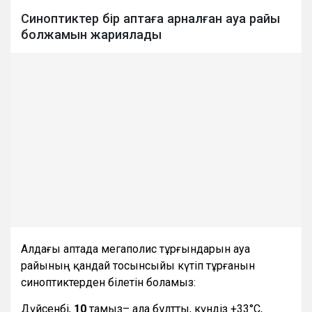
Синоптиктер бір аптаға арналған ауа райы
болжамын жариялады
Алдағы аптада мегаполис тұрғындарын ауа
райының қандай тосынсыйы күтіп тұрғанын
синоптиктерден білетін боламыз:
Дүйсенбі,
10
тамыз– ала бұлтты, күндіз +33°С,