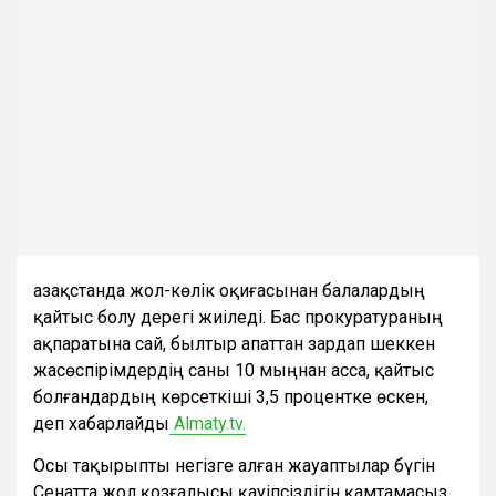
Қазақстанда жол-көлік оқиғасынан балалардың
қайтыс болу дерегі жиіледі. Бас прокуратураның
ақпаратына сай, былтыр апаттан зардап шеккен
жасөспірімдердің саны 10 мыңнан асса, қайтыс
болғандардың көрсеткіші 3,5 процентке өскен,
деп хабарлайды
Almaty.tv.
Осы тақырыпты негізге алған жауаптылар бүгін
Сенатта жол қозғалысы қауіпсіздігін қамтамасыз