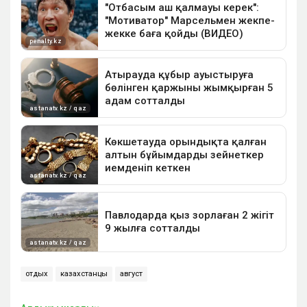
отдых
казахстанцы
август