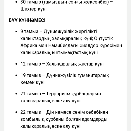
30 тамыз (тамыздың соңғы жексенбісі) –
Шахтер күні
БҰҰ КҮННӘМЕСІ
9 тамыз – Дүниежүзілік жергілікті
халықтардың халықаралық күні; Оңтүстік
Африка мен Намибиядағы әйелдер күресімен
халықаралық ынтымақтастық күні
12 тамыз – Халықаралық жастар күні
19 тамыз – Дүниежүзілік гуманитарлық
көмек күні
21 тамыз – Терроризм құрбандарын
халықаралық еске алу күні
22 тамыз – Дін немесе сенім себебінен
зомбылық құрбаны болған адамдарды
халықаралық еске алу күні