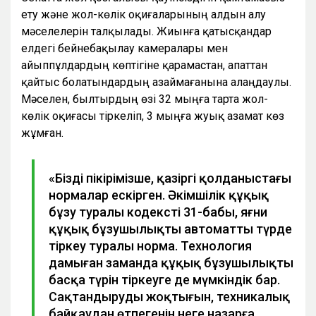
ету және жол-көлік оқиғаларының алдын алу
мәселелерін талқылады. Жиынға қатысқандар
елдегі бейнебақылау камералары мен
айыппұлдардың көптігіне қарамастан, апаттан
қайтыс болатындардың азаймағанына алаңдаулы.
Мәселен, былтырдың өзі 32 мыңға тарта жол-
көлік оқиғасы тіркеліп, 3 мыңға жуық азамат көз
жұмған.
«Біздің пікірімізше, қазіргі қолданыстағы
нормалар ескірген. Әкімшілік құқық
бұзу туралы кодекстің 31-бабы, яғни
құқық бұзушылықты автоматты түрде
тіркеу туралы норма. Технология
дамыған заманда құқық бұзушылықтың
басқа түрін тіркеуге де мүмкіндік бар.
Сақтандырудың жоқтығын, техникалық
байқаудан өтпегенін неге назарға