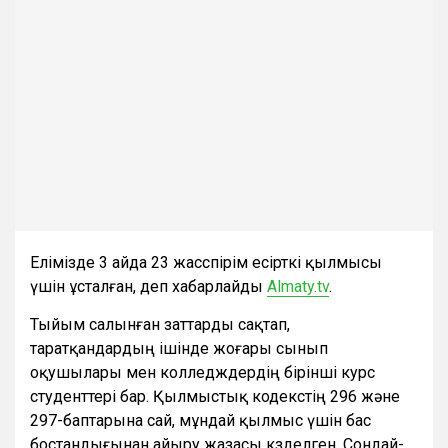
Елімізде 3 айда 23 жасөспірім есірткі қылмысы
үшін ұсталған, деп хабарлайды
Almaty.tv
.
Тыйым салынған заттарды сақтап,
таратқандардың ішінде жоғары сынып
оқушылары мен колледждердің бірінші курс
студенттері бар. Қылмыстық кодекстің 296 және
297-баптарына сай, мұндай қылмыс үшін бас
бостандығынан айыру жазасы көзделген. Сондай-