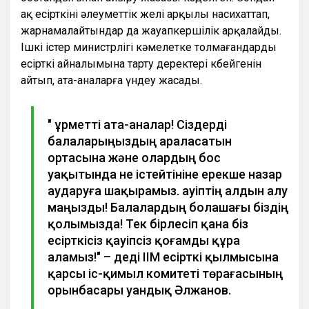
ақ есірткіні әлеуметтік желі арқылы насихаттап,
жарнамалайтындар да жауапкершілік арқалайды.
Ішкі істер министрлігі кәмелетке толмағандарды
есірткі айналымына тарту деректері көбейгенін
айтып, ата-аналарға үндеу жасады.
" Құрметті ата-аналар! Сіздерді
балаларыңыздың араласатын
ортасына және олардың бос
уақытында не істейтініне ерекше назар
аударуға шақырамыз. Қауіптің алдын алу
маңызды! Балалардың болашағы біздің
қолымызда! Тек бірлесіп қана біз
есірткісіз қауіпсіз қоғамды құра
аламыз!" – деді ІІМ есірткі қылмысына
қарсы іс-қимыл комитеті төрағасының
орынбасары Қуандық Әлжанов.