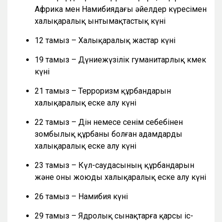
Африка мен Намибиядағы әйелдер күресімен
халықаралық ынтымақтастық күні
12 тамыз – Халықаралық жастар күні
19 тамыз – Дүниежүзілік гуманитарлық көмек
күні
21 тамыз – Терроризм құрбандарын
халықаралық еске алу күні
22 тамыз – Дін немесе сенім себебінен
зомбылық құрбаны болған адамдарды
халықаралық еске алу күні
23 тамыз – Күл-саудасының құрбандарын
және оны жоюды халықаралық еске алу күні
26 тамыз – Намибия күні
29 тамыз – Ядролық сынақтарға қарсы іс-