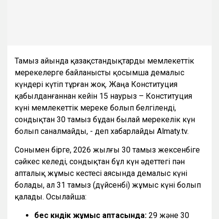
Тамыз айында қазақстандықтарды мемлекеттік
мерекелерге байланысты қосымша демалыс
күндері күтіп тұрған жоқ. Жаңа Конституция
қабылданғаннан кейін 15 наурыз – Конституция
күні мемлекеттік мереке болып белгіленді,
сондықтан 30 тамыз бұдан былай мерекелік күн
болып саналмайды, - деп хабарлайды Almaty.tv.
Сонымен бірге, 2026 жылғы 30 тамыз жексенбіге
сәйкес келеді, сондықтан бұл күн әдеттегі пән
апталық жұмыс кестесі аясында демалыс күні
болады, ал 31 тамыз (дүйсенбі) жұмыс күні болып
қалады. Осылайша:
бес күндік жұмыс аптасында:
29 және 30