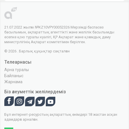
21.07.2022 жылғы №KZ10VPY00052326 Мерзімді баспасөз
басылымын, ақпараттық агенттікті және желілік басылымды
есепке қою туралы куәлігі, ҚР Ақпарат және қоғамдық даму
министрлігінің Ақпарат комитетімен берілген.
© 2026 . Барлық құқықтар сақталған
Телеарнасы
Арна туралы
Байланыс
Жарнама
Біз әлеуметтік желілердеміз
Бұл интернет-ресурстың ақпараттық өнімдері 18 жастан асқан
адамдарға арналған.