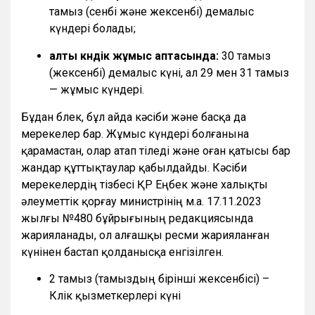
тамыз (сенбі және жексенбі) демалыс
күндері болады;
алты күндік жұмыс аптасында:
30 тамыз
(жексенбі) демалыс күні, ал 29 мен 31 тамыз
— жұмыс күндері.
Бұдан бөлек, бұл айда кәсіби және басқа да
мерекелер бар. Жұмыс күндері болғанына
қарамастан, олар атап өтіледі және оған қатысы бар
жандар құттықтаулар қабылдайды. Кәсіби
мерекелердің тізбесі ҚР Еңбек және халықты
әлеуметтік қорғау министрінің м.а. 17.11.2023
жылғы №480 бұйрығының редакциясында
жарияланады, ол алғашқы ресми жарияланған
күнінен бастап қолданысқа енгізілген.
2 тамыз (тамыздың бірінші жексенбісі) –
Көлік қызметкерлері күні