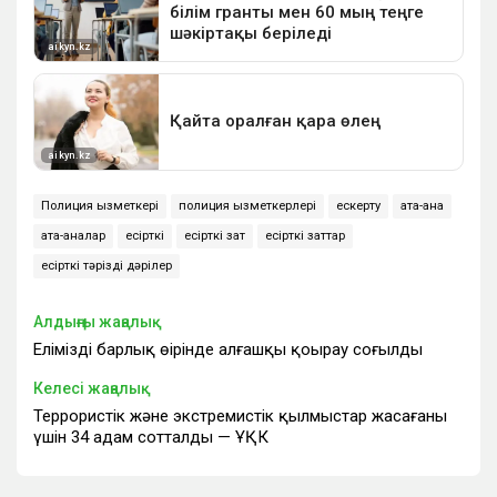
Полиция қызметкері
полиция қызметкерлері
ескерту
ата-ана
ата-аналар
есірткі
есірткі зат
есірткі заттар
есірткі тәрізді дәрілер
Алдыңғы жаңалық
Еліміздің барлық өңірінде алғашқы қоңырау соғылды
Келесі жаңалық
Террористік және экстремистік қылмыстар жасағаны
үшін 34 адам сотталды — ҰҚК