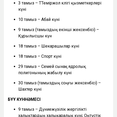
3 тамыз – ТТеміржол көлігі қызметкерлері
күні
10 тамыз – Абай күні
9 тамыз (тамыздың екінші жексенбісі) –
Құрылысшы күн
18 тамыз – Шекарашылар күні
18 тамыз – Спорт күні
29 тамыз – Семей сынақ ядролық
полигонының жабылу күні
30 тамыз (тамыздың соңғы жексенбісі) –
Шахтер күні
БҰҰ КҮННӘМЕСІ
9 тамыз – Дүниежүзілік жергілікті
халықтардың халықаралық күні; Оңтүстік