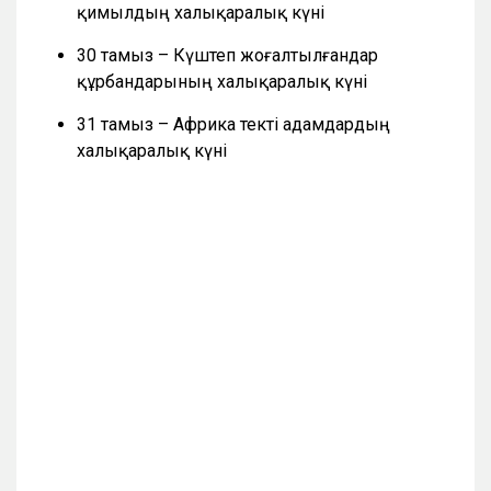
қимылдың халықаралық күні
30 тамыз – Күштеп жоғалтылғандар
құрбандарының халықаралық күні
31 тамыз – Африка текті адамдардың
халықаралық күні