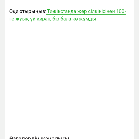
Оқи отырыңыз:
Тәжікстанда жер сілкінісінен 100-
ге жуық үй қирап, бір бала көз жұмды