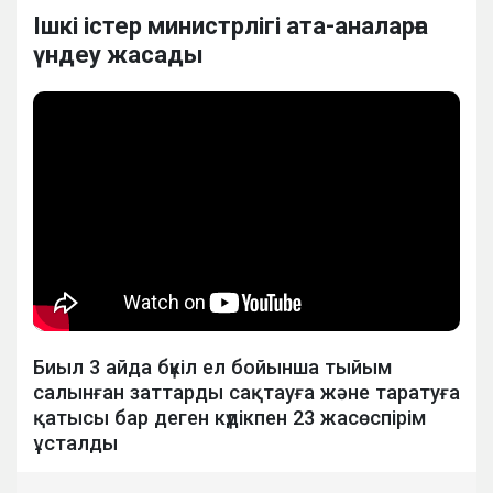
Ішкі істер министрлігі ата-аналарға
үндеу жасады
Биыл 3 айда бүкіл ел бойынша тыйым
салынған заттарды сақтауға және таратуға
қатысы бар деген күдікпен 23 жасөспірім
ұсталды