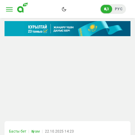
ҚАЗ
РУС
Басты бет
Қоғам
22.10.2025 14:23