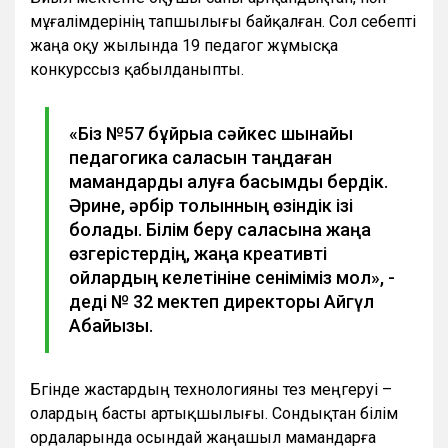
мұғалімдерінің тапшылығы байқалған. Сол себепті
жаңа оқу жылында 19 педагог жұмысқа
конкурссыз қабылданыпты.
«Біз №57 бұйрыққа сәйкес шынайы
педагогика саласын таңдаған
мамандарды алуға басымдық бердік.
Әрине, әрбір толқынның өзіндік ізі
болады. Білім беру саласына жаңа
өзгерістердің, жаңа креативті
ойлардың келетініне сеніміміз мол», -
деді № 32 мектеп директоры Айгүл
Абайқызы.
Бүгінде жастардың технологияны тез меңгеруі –
олардың басты артықшылығы. Сондықтан білім
ордаларында осындай жаңашыл мамандарға