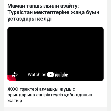
Маман тапшылығын азайту:
Түркістан мектептеріне жаңа буын
ұстаздары келді
ЖОО түлектері алғашқы жұмыс
орындарына еш іріктеусіз қабылданып
жатыр