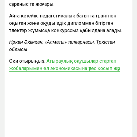
сұраныс та жоғары.
Айта кетейік, педагогикалық бағытта грантпен
оқыған және оқуды үздік дипломмен бітірген
түлектер жұмысқа конкурссыз қабылдана алады.
Нүркен Әкімхан, «Алматы» телеарнасы, Түркістан
облысы
Оқи отырыңыз:
Атыраулық оқушылар стартап
жобаларымен ел экономикасына үлес қосып жүр