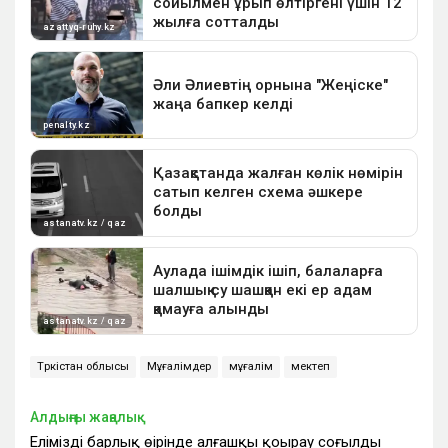
Түркістан облысы
Мұғалімдер
мұғалім
мектеп
Алдыңғы жаңалық
Еліміздің барлық өңірінде алғашқы қоңырау соғылды