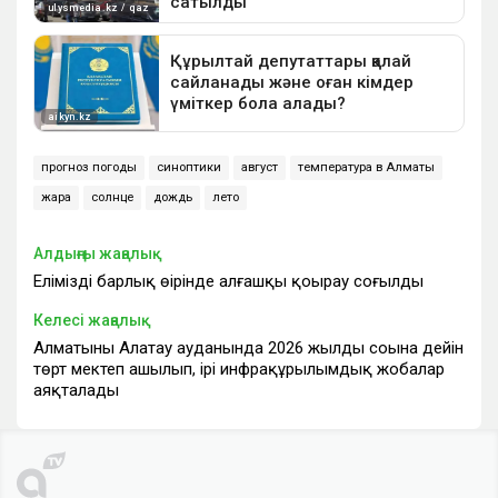
прогноз погоды
синоптики
август
температура в Алматы
жара
солнце
дождь
лето
Алдыңғы жаңалық
Еліміздің барлық өңірінде алғашқы қоңырау соғылды
Келесі жаңалық
Алматының Алатау ауданында 2026 жылдың соңына дейін
төрт мектеп ашылып, ірі инфрақұрылымдық жобалар
аяқталады