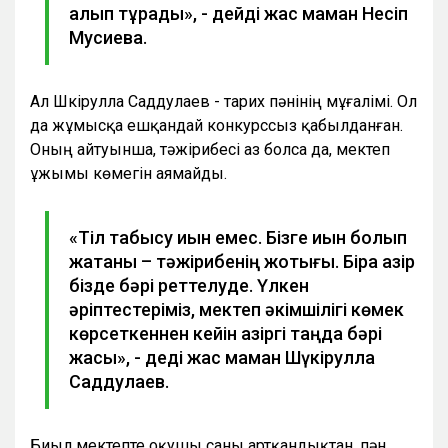
алып тұрады», - дейді жас маман Несіп
Мусиева.
Ал Шүкірулла Саддулаев - тарих пәнінің мұғалімі. Ол
да жұмысқа ешқандай конкурссыз қабылданған.
Оның айтуынша, тәжірибесі аз болса да, мектеп
ұжымы көмегін аямайды.
«Тіл табысу қиын емес. Бізге қиын болып
жатқаны – тәжірибенің жоқтығы. Бірақ қазір
бізде бәрі реттелуде. Үлкен
әріптестеріміз, мектеп әкімшілігі көмек
көрсеткеннен кейін қазіргі таңда бәрі
жақсы», - деді жас маман Шүкірулла
Саддулаев.
Биыл мектепте оқушы саны артқандықтан, пән