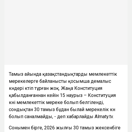
Тамыз айында қазақстандықтарды мемлекеттік
мерекелерге байланысты қосымша демалыс
күндері күтіп тұрған жоқ. Жаңа Конституция
қабылданғаннан кейін 15 наурыз – Конституция
күні мемлекеттік мереке болып белгіленді,
сондықтан 30 тамыз бұдан былай мерекелік күн
болып саналмайды, - деп хабарлайды Almaty.tv.
Сонымен бірге, 2026 жылғы 30 тамыз жексенбіге