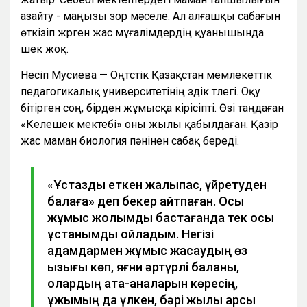
азайту - маңызы зор мәселе. Ал алғашқы сабағын
өткізіп жүрген жас мұғалімдердің қуанышында
шек жоқ.
Несіп Мусиева — Оңтүстік Қазақстан мемлекеттік
педагогикалық университетінің үздік түлегі. Оқу
бітірген соң, бірден жұмысқа кірісіпті. Өзі таңдаған
«Келешек мектебі» оны жылы қабылдаған. Қазір
жас маман биология пәнінен сабақ береді.
«Ұстаздық еткен жалықпас, үйретуден
балаға» деп бекер айтпаған. Осы
жұмыс жолымды бастағанда тек осы
ұстанымды ойладым. Негізі
адамдармен жұмыс жасаудың өз
қызығы көп, яғни әртүрлі баланы,
олардың ата-аналарын көресің,
ұжымың да үлкен, бәрі жылы қарсы