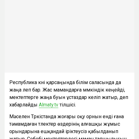
Республика күні қарсаңында білім саласында да
жаңа леп бар. Жас мамандарға мүмкіндік кеңейді,
мектептерге жаңа буын ұстаздар келіп жатыр, деп
хабарлайды
Аlmaty.tv
тілшісі.
Мәселен Түркістанда жоғары оқу орнын енді ғана
тәмамдаған түлектер өздерінің алғашқы жұмыс
орындарына ешқандай іріктеусіз қабылданып
жатыр. Себебі мектептердегі маман тапшылығын