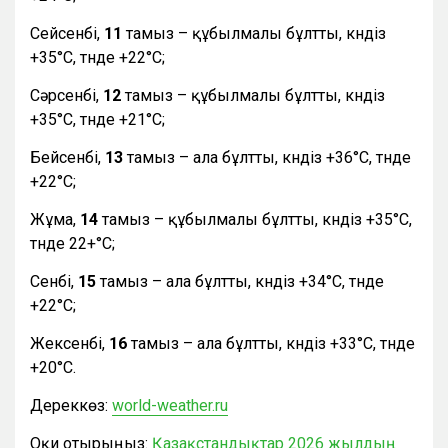
Сейсенбі,
11
тамыз – құбылмалы бұлтты, күндіз
+35°С, түнде +22°С;
Сәрсенбі,
12
тамыз – құбылмалы бұлтты, күндіз
+35°С, түнде +21°С;
Бейсенбі,
13
тамыз – ала бұлтты, күндіз +36°С, түнде
+22°С;
Жұма,
14
тамыз – құбылмалы бұлтты, күндіз +35°С,
түнде 22+°С;
Сенбі,
15
тамыз – ала бұлтты, күндіз +34°С, түнде
+22°С;
Жексенбі,
16
тамыз – ала бұлтты, күндіз +33°С, түнде
+20°С.
Дереккөз:
world-weather.ru
Оқи отырыңыз:
Қазақстандықтар 2026 жылдың