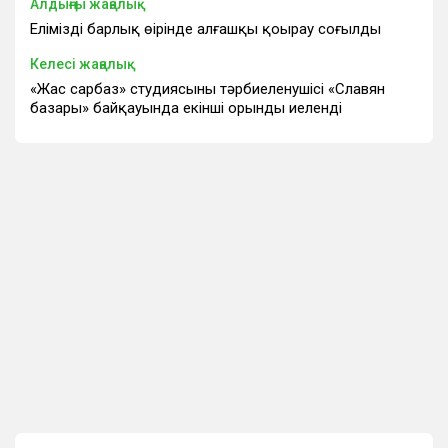
Алдыңғы жаңалық
Еліміздің барлық өңірінде алғашқы қоңырау соғылды
Келесі жаңалық
«Жас сарбаз» студиясының тәрбиеленушісі «Славян
базары» байқауында екінші орынды иеленді