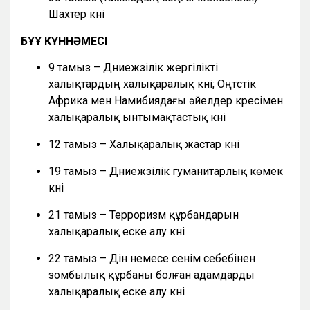
Шахтер күні
БҰҰ КҮННӘМЕСІ
9 тамыз – Дүниежүзілік жергілікті
халықтардың халықаралық күні; Оңтүстік
Африка мен Намибиядағы әйелдер күресімен
халықаралық ынтымақтастық күні
12 тамыз – Халықаралық жастар күні
19 тамыз – Дүниежүзілік гуманитарлық көмек
күні
21 тамыз – Терроризм құрбандарын
халықаралық еске алу күні
22 тамыз – Дін немесе сенім себебінен
зомбылық құрбаны болған адамдарды
халықаралық еске алу күні