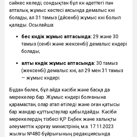
сәйкес келеді, сондықтан бұл күн әдеттегі пән
апталық жұмыс кестесі аясында демалыс күні
болады, ал 31 тамыз (дүйсенбі) жұмыс күні болып
қалады. Осылайша:
бес күндік жұмыс аптасында:
29 және 30
тамыз (сенбі және жексенбі) демалыс күндері
болады;
алты күндік жұмыс аптасында:
30 тамыз
(жексенбі) демалыс күні, ал 29 мен 31 тамыз
— жұмыс күндері.
Бұдан бөлек, бұл айда кәсіби және басқа да
мерекелер бар. Жұмыс күндері болғанына
қарамастан, олар атап өтіледі және оған қатысы
бар жандар құттықтаулар қабылдайды. Кәсіби
мерекелердің тізбесі ҚР Еңбек және халықты
әлеуметтік қорғау министрінің м.а. 17.11.2023
жылғы №480 бұйрығының редакциясында