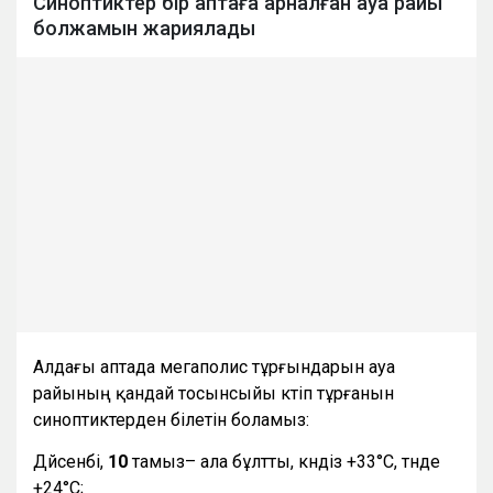
Синоптиктер бір аптаға арналған ауа райы
болжамын жариялады
Алдағы аптада мегаполис тұрғындарын ауа
райының қандай тосынсыйы күтіп тұрғанын
синоптиктерден білетін боламыз:
Дүйсенбі,
10
тамыз– ала бұлтты, күндіз +33°С, түнде
+24°С;