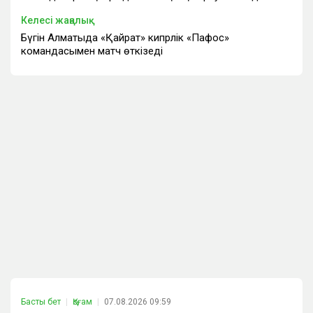
Келесі жаңалық
Бүгін Алматыда «Қайрат» кипрлік «Пафос»
командасымен матч өткізеді
Басты бет
Қоғам
07.08.2026 09:59