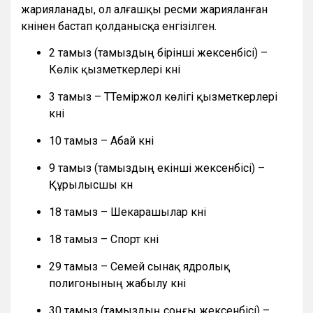
жарияланады, ол алғашқы ресми жарияланған
күнінен бастап қолданысқа енгізілген.
2 тамыз (тамыздың бірінші жексенбісі) –
Көлік қызметкерлері күні
3 тамыз – ТТеміржол көлігі қызметкерлері
күні
10 тамыз – Абай күні
9 тамыз (тамыздың екінші жексенбісі) –
Құрылысшы күн
18 тамыз – Шекарашылар күні
18 тамыз – Спорт күні
29 тамыз – Семей сынақ ядролық
полигонының жабылу күні
30 тамыз (тамыздың соңғы жексенбісі) –