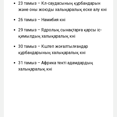
23 тамыз – Күл-саудасының құрбандарын
және оны жоюды халықаралық еске алу күні
26 тамыз – Намибия күні
29 тамыз – Ядролық сынақтарға қарсы іс-
қимылдың халықаралық күні
30 тамыз – Күштеп жоғалтылғандар
құрбандарының халықаралық күні
31 тамыз – Африка текті адамдардың
халықаралық күні