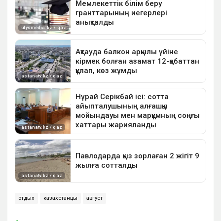
отдых
казахстанцы
август