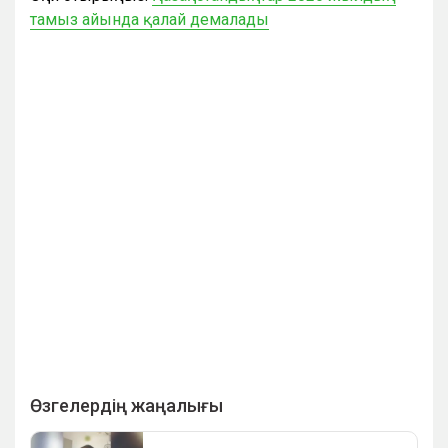
тамыз айында қалай демалады