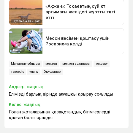
Маңғыстау облысы
мектеп
мектеп асханасы
тексеру
тексеріс
улану
Оқушылар
Алдыңғы жаңалық
Еліміздің барлық өңірінде алғашқы қоңырау соғылды
Келесі жаңалық
Голан жоталарынан қазақстандық бітімгерлердің
қалған бөлігі оралды