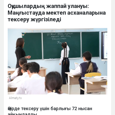
Оқушылардың жаппай улануы:
Маңғыстауда мектеп асханаларына
тексеру жүргізіледі
Аlmaty.tv
Өңірде тексеру үшін барлығы 72 нысан
айқындалды