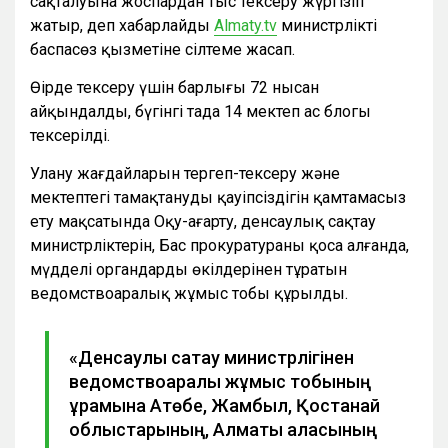
сақталуына жоспардан тыс тексеру жүргізіп
жатыр, деп хабарлайды
Аlmaty.tv
министрліктің
баспасөз қызметіне сілтеме жасап.
Өңірде тексеру үшін барлығы 72 нысан
айқындалды, бүгінгі таңда 14 мектеп ас блогы
тексерілді.
Улану жағдайларын тергеп-тексеру және
мектептегі тамақтанудың қауіпсіздігін қамтамасыз
ету мақсатында Оқу-ағарту, денсаулық сақтау
министрліктерін, Бас прокуратураны қоса алғанда,
мүдделі органдардың өкілдерінен тұратын
ведомствоаралық жұмыс тобы құрылды.
«Денсаулық сақтау министрлігінен
ведомствоаралық жұмыс тобының
құрамына Ақтөбе, Жамбыл, Қостанай
облыстарының, Алматы қаласының