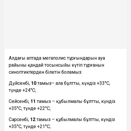
Алдағы аптада мегаполис тұрғындарын ауа
райының қандай тосынсыйы күтіп тұрғанын
синоптиктерден білетін боламыз:
Дүйсенбі,
10
тамыз– ала бұлтты, күндіз +33°С,
түнде +24°С;
Сейсенбі,
11
тамыз – құбылмалы бұлтты, күндіз
+35°С, түнде +22°С;
Сәрсенбі,
12
тамыз – құбылмалы бұлтты, күндіз
+35°С, түнде +21°С;