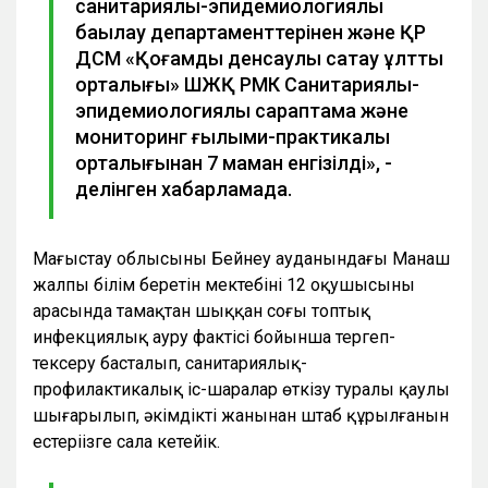
санитариялық-эпидемиологиялық
бақылау департаменттерінен және ҚР
ДСМ «Қоғамдық денсаулық сақтау ұлттық
орталығы» ШЖҚ РМК Санитариялық-
эпидемиологиялық сараптама және
мониторинг ғылыми-практикалық
орталығынан 7 маман енгізілді», -
делінген хабарламада.
Маңғыстау облысының Бейнеу ауданындағы Манаш
жалпы білім беретін мектебінің 12 оқушысының
арасында тамақтан шыққан соңғы топтық
инфекциялық ауру фактісі бойынша тергеп-
тексеру басталып, санитариялық-
профилактикалық іс-шаралар өткізу туралы қаулы
шығарылып, әкімдіктің жанынан штаб құрылғанын
естеріңізге сала кетейік.