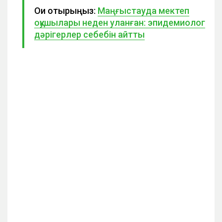
Оқи отырыңыз:
Маңғыстауда мектеп
оқушылары неден уланған: эпидемиолог
дәрігерлер себебін айтты