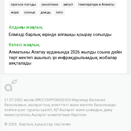
прогноз погоды
синоптики
август
температура в Алматы
жара
солнце
дождь
лето
Алдыңғы жаңалық
Еліміздің барлық өңірінде алғашқы қоңырау соғылды
Келесі жаңалық
Алматының Алатау ауданында 2026 жылдың соңына дейін
төрт мектеп ашылып, ірі инфрақұрылымдық жобалар
аяқталады
21.07.2022 жылғы №KZ10VPY00052326 Мерзімді баспасөз
басылымын, ақпараттық агенттікті және желілік басылымды
есепке қою туралы куәлігі, ҚР Ақпарат және қоғамдық даму
министрлігінің Ақпарат комитетімен берілген.
© 2026 . Барлық құқықтар сақталған