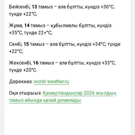
Бейсенбі,
13
тамыз – ала бұлтты, күндіз +36°С,
түнде +22°С;
Жұма,
14
тамыз – құбылмалы бұлтты, күндіз
+35°С, түнде 22+°С;
Сенбі,
15
тамыз – ала бұлтты, күндіз +34°С, түнде
+22°С;
Жексенбі,
16
тамыз – ала бұлтты, күндіз +33°С,
түнде +20°С.
Дереккөз:
world-weather.ru
Оқи отырыңыз:
Қазақстандықтар 2026 жылдың
тамыз айында қалай демалады