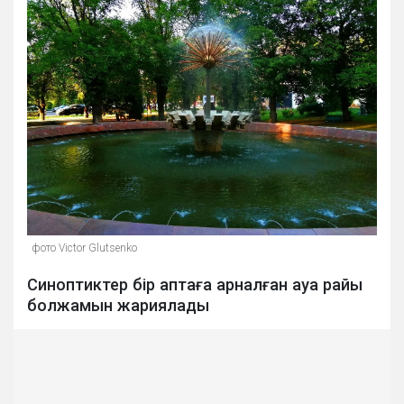
фото Victor Glutsenko
Синоптиктер бір аптаға арналған ауа райы
болжамын жариялады