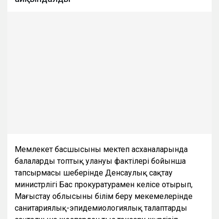
Мемлекет басшысының мектеп асханаларында
балалардың топтық улануы фактілері бойынша
тапсырмасы шеңберінде Денсаулық сақтау
министрлігі Бас прокуратурамен келісе отырып,
Маңғыстау облысының білім беру мекемелерінде
санитариялық-эпидемиологиялық талаптардың