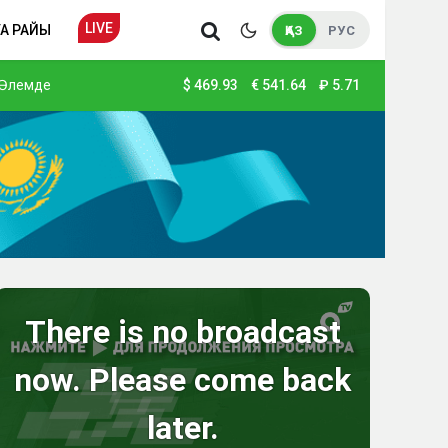
LIVE
А РАЙЫ
ҚАЗ
РУС
Әлемде
$
469.93
€
541.64
₽
5.71