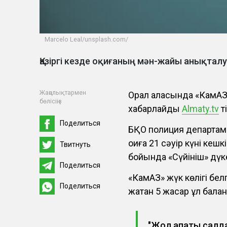
Marcelo Leal/unsplash.com/
Қазіргі кезде оқиғаның мән-жайы анықтал
Жаңалықтармен
Орал қаласында «КамАЗ»
бөлісіңіз
хабарлайды
Almaty.tv
т
Поделиться
БҚО полиция департаме
оқиға 21 сәуір күні кеш
Твитнуть
бойында «Сүйініш» дү
Поделиться
«КамАЗ» жүк көлігі бел
Поделиться
жатқан 5 жасар ұл бала
"Жол апаты салд