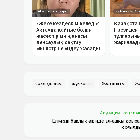
орал қаласы
жүк көлігі
Жол апаты
Ж
Алдыңғы жаңалы
Еліміздің барлық өңірінде алғашқы қоңыра
соғылд