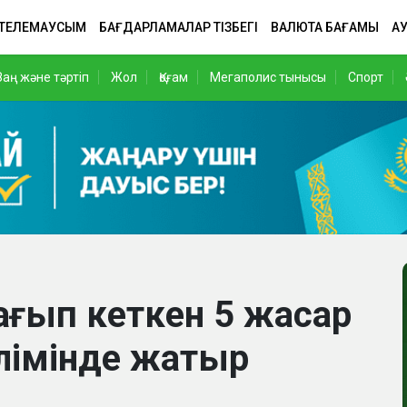
 ТЕЛЕМАУСЫМ
БАҒДАРЛАМАЛАР ТІЗБЕГІ
ВАЛЮТА БАҒАМЫ
АУ
Заң және тәртіп
Жол
Қоғам
Мегаполис тынысы
Спорт
қағып кеткен 5 жасар
лімінде жатыр