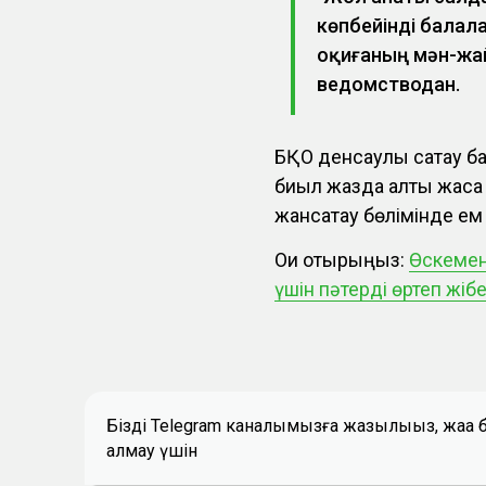
көпбейінді балала
оқиғаның мән-жай
ведомстводан.
БҚО денсаулық сақтау б
биыл жазда алты жасқа
жансақтау бөлімінде е
Оқи отырыңыз:
Өскемен
үшін пәтерді өртеп жіб
Біздің Telegram каналымызға жазылыңыз, жаң
алмау үшін