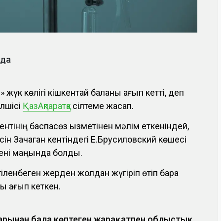
уда
 жүк көлігі кішкентай баланы қағып кетті, деп
ілшісі
ҚазАқпаратқа
сілтеме жасап.
нтінің баспасөз қызметінен мәлім еткеніндей,
кісін Зачаган кентіндегі Е.Брусиловский көшесі
кені маңында болды.
гіленбеген жерден жолдан жүгіріп өтіп бара
ны қағып кеткен.
арынан бала көптеген жарақатпен облыстық