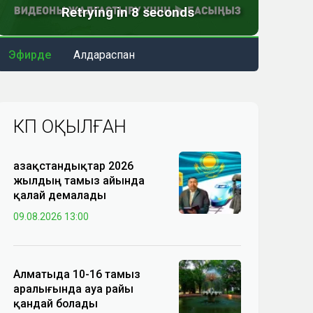
Эфирде
Алдараспан
КӨП ОҚЫЛҒАН
Қазақстандықтар 2026
жылдың тамыз айында
қалай демалады
09.08.2026 13:00
Алматыда 10-16 тамыз
аралығында ауа райы
қандай болады