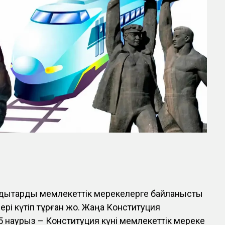
ндықтарды мемлекеттік мерекелерге байланысты
рі күтіп тұрған жоқ. Жаңа Конституция
15 наурыз – Конституция күні мемлекеттік мереке