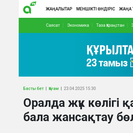
ЖАҢАЛЫҚТАР
МЕНШІКТІ ӨНДІРІС
ЖАҢА
Саясат
Экономика
Таза Қазақстан
Басты бет
Қоғам
23.04.2025 15:30
Оралда жүк көлігі 
бала жансақтау бө