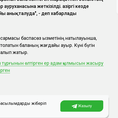
р ауруханасына жеткізілді. Қазіргі кезде
ы анықталуда", - деп хабарлады
асқармасы баспасөз қызметінің нақтылауынша,
 толатын баланың жағдайы ауыр. Күні бүгін
м алып жатыр.
 тұрғынын өлтірген ер адам қылмысын жасыру
ерген
а басылымдарды жіберіп
Жазылу