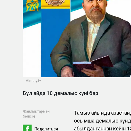
Almaty.tv
Бұл айда 10 демалыс күні бар
Жаңалықтармен
Тамыз айында қазақста
бөлісіңіз
қосымша демалыс күнде
қабылданғаннан кейін 
Поделиться