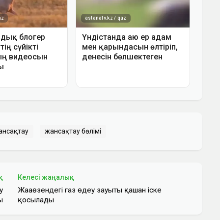
ансақтау
жансақтау бөлімі
қ
Келесі жаңалық
у
Жаңаөзендегі газ өңдеу зауыты қашан іске
ы
қосылады