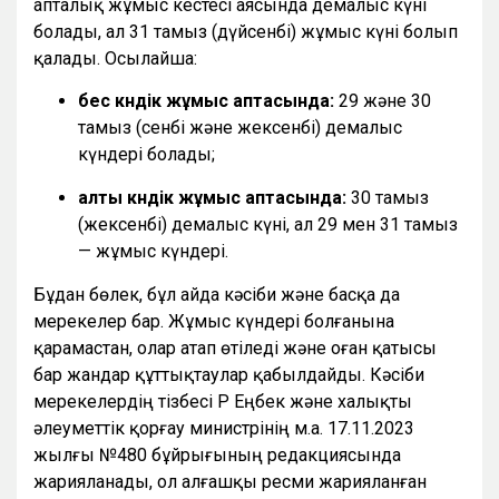
апталық жұмыс кестесі аясында демалыс күні
болады, ал 31 тамыз (дүйсенбі) жұмыс күні болып
қалады. Осылайша:
бес күндік жұмыс аптасында:
29 және 30
тамыз (сенбі және жексенбі) демалыс
күндері болады;
алты күндік жұмыс аптасында:
30 тамыз
(жексенбі) демалыс күні, ал 29 мен 31 тамыз
— жұмыс күндері.
Бұдан бөлек, бұл айда кәсіби және басқа да
мерекелер бар. Жұмыс күндері болғанына
қарамастан, олар атап өтіледі және оған қатысы
бар жандар құттықтаулар қабылдайды. Кәсіби
мерекелердің тізбесі ҚР Еңбек және халықты
әлеуметтік қорғау министрінің м.а. 17.11.2023
жылғы №480 бұйрығының редакциясында
жарияланады, ол алғашқы ресми жарияланған