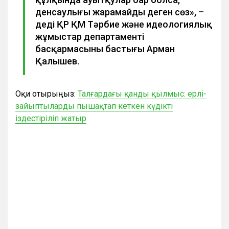
денсаулығы жарамайды деген сөз», –
деді ҚР ҚМ Тәрбие және идеологиялық
жұмыстар департаменті
басқармасының бастығы Арман
Қалышев.
Оқи отырыңыз:
Талғардағы қанды қылмыс: ерлі-
зайыптыларды пышақтап кеткен күдікті
іздестіріліп жатыр