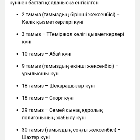
күнінен бастап қолданысқа енгізілген.
2 тамыз (тамыздың бірінші жексенбісі) –
Көлік қызметкерлері күні
3 тамыз – ТТеміржол көлігі қызметкерлері
күні
10 тамыз – Абай күні
9 тамыз (тамыздың екінші жексенбісі) –
Құрылысшы күн
18 тамыз – Шекарашылар күні
18 тамыз – Спорт күні
29 тамыз – Семей сынақ ядролық
полигонының жабылу күні
30 тамыз (тамыздың соңғы жексенбісі) –
Шахтер күні