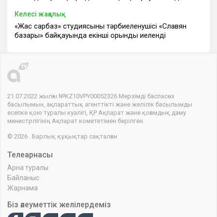
Келесі жаңалық
«Жас сарбаз» студиясының тәрбиеленушісі «Славян
базары» байқауында екінші орынды иеленді
21.07.2022 жылғы №KZ10VPY00052326 Мерзімді баспасөз
басылымын, ақпараттық агенттікті және желілік басылымды
есепке қою туралы куәлігі, ҚР Ақпарат және қоғамдық даму
министрлігінің Ақпарат комитетімен берілген.
© 2026 . Барлық құқықтар сақталған
Телеарнасы
Арна туралы
Байланыс
Жарнама
Біз әлеуметтік желілердеміз