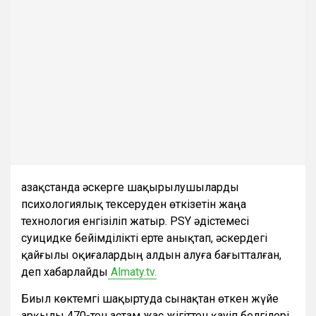
Қазақстанда әскерге шақырылушыларды
психологиялық тексеруден өткізетін жаңа
технология енгізіліп жатыр. PSY әдістемесі
суицидке бейімділікті ерте анықтап, әскердегі
қайғылы оқиғалардың алдын алуға бағытталған,
деп хабарлайды
Almaty.tv.
Биыл көктемгі шақыртуда сынақтан өткен жүйе
арқылы 470-тен астам жас жігіттен қауіп белгілері