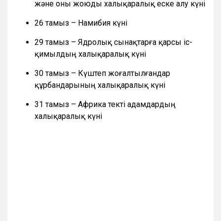
және оны жоюды халықаралық еске алу күні
26 тамыз – Намибия күні
29 тамыз – Ядролық сынақтарға қарсы іс-
қимылдың халықаралық күні
30 тамыз – Күштеп жоғалтылғандар
құрбандарының халықаралық күні
31 тамыз – Африка текті адамдардың
халықаралық күні