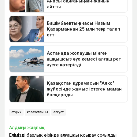
отдых
казахстанцы
август
Алдыңғы жаңалық
Еліміздің барлық өңірінде алғашқы қоңырау соғылды