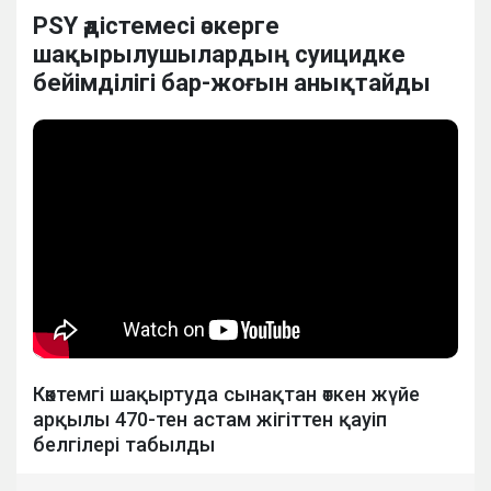
PSY әдістемесі әскерге
шақырылушылардың суицидке
бейімділігі бар-жоғын анықтайды
Көктемгі шақыртуда сынақтан өткен жүйе
арқылы 470-тен астам жігіттен қауіп
белгілері табылды