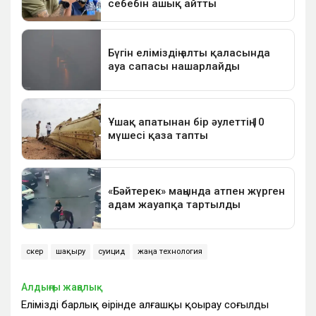
әскер
шақыру
суицид
жаңа технология
Алдыңғы жаңалық
Еліміздің барлық өңірінде алғашқы қоңырау соғылды