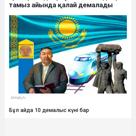
тамыз айында қалай демалады
Almaty.tv
Бұл айда 10 демалыс күні бар