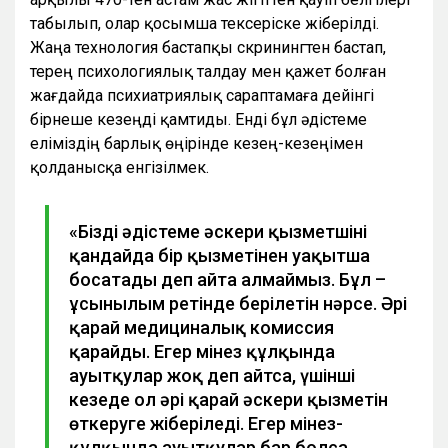
табылып, олар қосымша тексеріске жіберілді.
Жаңа технология бастапқы скринингтен бастап,
терең психологиялық талдау мен қажет болған
жағдайда психиатриялық сараптамаға дейінгі
бірнеше кезеңді қамтиды. Енді бұл әдістеме
еліміздің барлық өңірінде кезең-кезеңімен
қолданысқа енгізілмек.
«Біздің әдістеме әскери қызметшіні
қандайда бір қызметінен уақытша
босатады деп айта алмаймыз. Бұл –
ұсынылым ретінде берілетін нәрсе. Әрі
қарай медициналық комиссия
қарайды. Егер мінез құлқында
ауытқулар жоқ деп айтса, үшінші
кезеңде ол әрі қарай әскери қызметін
өткеруге жіберіледі. Егер мінез-
құлқында ауытқулар бар болса,