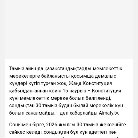
Тамыз айында қазақстандықтарды мемлекеттік
мерекелерге байланысты қосымша демалыс
күндері күтіп тұрған жоқ. Жаңа Конституция
қабылданғаннан кейін 15 наурыз – Конституция
күні мемлекеттік мереке болып белгіленді,
сондықтан 30 тамыз бұдан былай мерекелік күн
болып саналмайды, - деп хабарлайды Almaty.tv.
Сонымен бірге, 2026 жылғы 30 тамыз жексенбіге
сәйкес келеді, сондықтан бұл күн әдеттегі пән