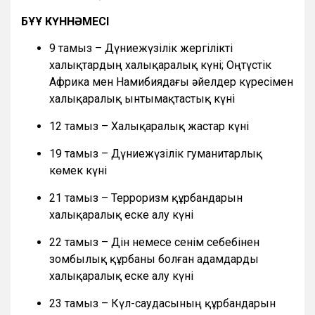
БҰҰ КҮННӘМЕСІ
9 тамыз – Дүниежүзілік жергілікті
халықтардың халықаралық күні; Оңтүстік
Африка мен Намибиядағы әйелдер күресімен
халықаралық ынтымақтастық күні
12 тамыз – Халықаралық жастар күні
19 тамыз – Дүниежүзілік гуманитарлық
көмек күні
21 тамыз – Терроризм құрбандарын
халықаралық еске алу күні
22 тамыз – Дін немесе сенім себебінен
зомбылық құрбаны болған адамдарды
халықаралық еске алу күні
23 тамыз – Күл-саудасының құрбандарын