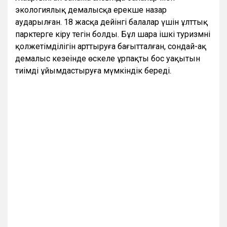
экологиялық демалысқа ерекше назар
аударылған. 18 жасқа дейінгі балалар үшін ұлттық
парктерге кіру тегін болды. Бұл шара ішкі туризмнің
қолжетімділігін арттыруға бағытталған, сондай-ақ
демалыс кезеңінде өскелең ұрпақтың бос уақытын
тиімді ұйымдастыруға мүмкіндік береді.