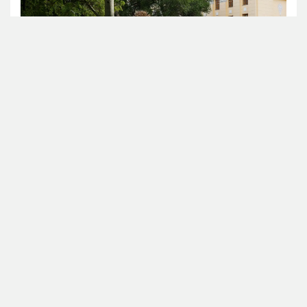
Аlmaty.tv / Виталий Фатчев
Синоптиктер бір аптаға арналған ауа райы
болжамын жариялады