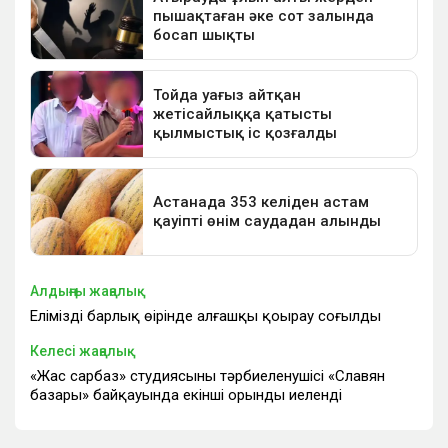
Алдыңғы жаңалық
Еліміздің барлық өңірінде алғашқы қоңырау соғылды
Келесі жаңалық
«Жас сарбаз» студиясының тәрбиеленушісі «Славян
базары» байқауында екінші орынды иеленді