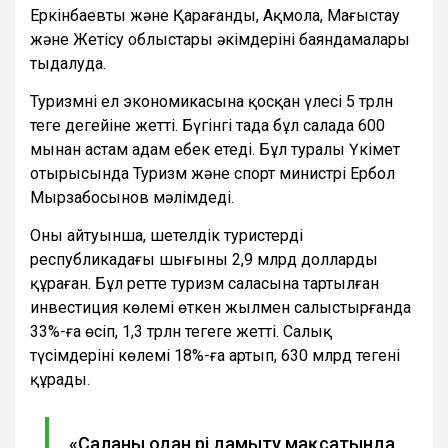
Еркінбаевтың және Қарағанды, Ақмола, Маңғыстау
және Жетісу облыстары әкімдерінің баяндамалары
тыңдалуда.
Туризмнің ел экономикасына қосқан үлесі 5 трлн
теңге деңгейіне жетті. Бүгінгі таңда бұл салада 600
мыңнан астам адам еңбек етеді. Бұл туралы Үкімет
отырысында Туризм және спорт министрі Ербол
Мырзабосынов мәлімдеді.
Оның айтуынша, шетелдік туристердің
республикадағы шығыны 2,9 млрд долларды
құраған. Бұл ретте туризм саласына тартылған
инвестиция көлемі өткен жылмен салыстырғанда
33%-ға өсіп, 1,3 трлн теңгеге жетті. Салық
түсімдерінің көлемі 18%-ға артып, 630 млрд теңгені
құрады.
«Саланы одан әрі дамыту мақсатында