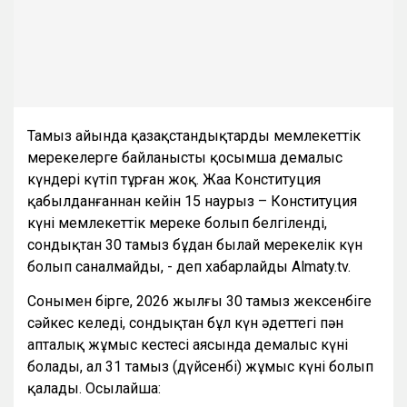
Тамыз айында қазақстандықтарды мемлекеттік
мерекелерге байланысты қосымша демалыс
күндері күтіп тұрған жоқ. Жаңа Конституция
қабылданғаннан кейін 15 наурыз – Конституция
күні мемлекеттік мереке болып белгіленді,
сондықтан 30 тамыз бұдан былай мерекелік күн
болып саналмайды, - деп хабарлайды Almaty.tv.
Сонымен бірге, 2026 жылғы 30 тамыз жексенбіге
сәйкес келеді, сондықтан бұл күн әдеттегі пән
апталық жұмыс кестесі аясында демалыс күні
болады, ал 31 тамыз (дүйсенбі) жұмыс күні болып
қалады. Осылайша: