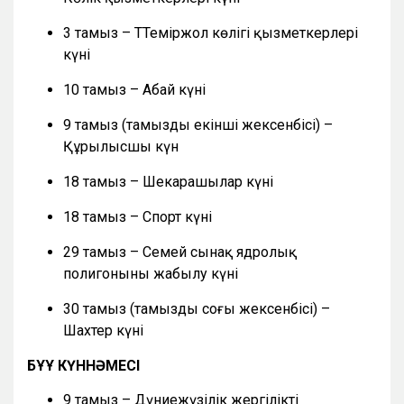
3 тамыз – ТТеміржол көлігі қызметкерлері
күні
10 тамыз – Абай күні
9 тамыз (тамыздың екінші жексенбісі) –
Құрылысшы күн
18 тамыз – Шекарашылар күні
18 тамыз – Спорт күні
29 тамыз – Семей сынақ ядролық
полигонының жабылу күні
30 тамыз (тамыздың соңғы жексенбісі) –
Шахтер күні
БҰҰ КҮННӘМЕСІ
9 тамыз – Дүниежүзілік жергілікті