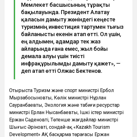
Мемлекет басшысының тұрақты
бақылауында. Президент Алатау
қаласын дамыту жөніндегі кеңесте
туризмнің инвестиция тартумен тығыз
байланысты екенін атап өтті. Ол үшін,
ең алдымен, адамдар тек жаз
айларында ғана емес, жыл бойы
демала алуы үшін тиісті
инфрақұрылымды дамыту қажет», —
деп атап өтті Олжас Бектенов.
Отырыста Туризм және спорт министрі Ербол
Мырзабосыновтың, Көлік министрі Нұрлан
Сауранбаевтың, Экология және табиғи ресурстар
министрі Ерлан Нысанбаевтың, Ішкі істер министрі
Ержан Сәденовтің, Төтенше жағдайлар министрі
Шыңғыс Әріновтің, сондай-ақ «Kazakh Tourism
Development» АҚ басқарма төрағасы Ержан