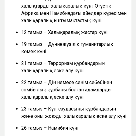
халықтардың халықаралық күні; Оңтүстік
Африка мен Намибиядағы әйелдер күресімен
халықаралық ынтымақтастық күні
12 тамыз – Халықаралық жастар күні
19 тамыз – Дүниежүзілік гуманитарлық
көмек күні
21 тамыз – Терроризм құрбандарын
халықаралық еске алу күні
22 тамыз – Дін немесе сенім себебінен
зомбылық құрбаны болған адамдарды
халықаралық еске алу күні
23 тамыз – Күл-саудасының құрбандарын
және оны жоюды халықаралық еске алу күні
26 тамыз – Намибия күні