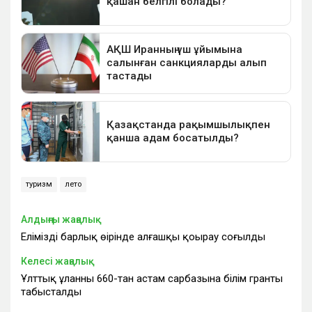
туризм
лето
Алдыңғы жаңалық
Еліміздің барлық өңірінде алғашқы қоңырау соғылды
Келесі жаңалық
Ұлттық ұланның 660-тан астам сарбазына білім гранты
табысталды