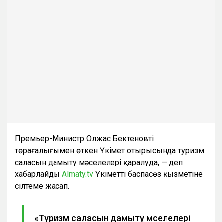
Премьер-Министр Олжас Бектеновтің
төрағалығымен өткен Үкімет отырысында туризм
саласын дамыту мәселелері қаралуда, — деп
хабарлайды
Almaty.tv
Үкіметтің баспасөз қызметіне
сілтеме жасап.
«Туризм саласын дамыту мәселелері