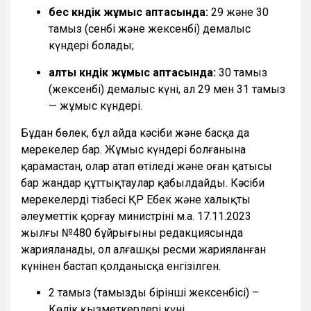
бес күндік жұмыс аптасында:
29 және 30
тамыз (сенбі және жексенбі) демалыс
күндері болады;
алты күндік жұмыс аптасында:
30 тамыз
(жексенбі) демалыс күні, ал 29 мен 31 тамыз
— жұмыс күндері.
Бұдан бөлек, бұл айда кәсіби және басқа да
мерекелер бар. Жұмыс күндері болғанына
қарамастан, олар атап өтіледі және оған қатысы
бар жандар құттықтаулар қабылдайды. Кәсіби
мерекелердің тізбесі ҚР Еңбек және халықты
әлеуметтік қорғау министрінің м.а. 17.11.2023
жылғы №480 бұйрығының редакциясында
жарияланады, ол алғашқы ресми жарияланған
күнінен бастап қолданысқа енгізілген.
2 тамыз (тамыздың бірінші жексенбісі) –
Көлік қызметкерлері күні