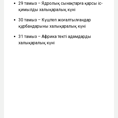
29 тамыз – Ядролық сынақтарға қарсы іс-
қимылдың халықаралық күні
30 тамыз – Күштеп жоғалтылғандар
құрбандарының халықаралық күні
31 тамыз – Африка текті адамдардың
халықаралық күні