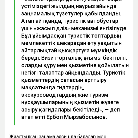
үстіміздегі жылдың наурыз айында
заңнамалық түзетулер қабылданды.
Атап айтқанда, туристік автобустар
үшін «жасыл дәліз» механизмі енгізілуде.
Бұл ұйымдасқан туристік топтардың
мемлекеттік шекарадан өту уақытын
айтарлықтай қысқартуға мүмкіндік
береді. Визит-орталық ұғымы бекітіліп,
оларды құру мен қызметіне қойылатын
негізгі талаптар айқындалды. Туристік
қызметтердің сапасын арттыру
мақсатында гидтердің,
экскурсоводтардың және туризм
нұсқаушыларының қызметін жүзеге
асыру қағидалары бекітіледі», — деп
атап өтті Ербол Мырзабосынов.
Жаңартылған заңнама аясында балалар мен