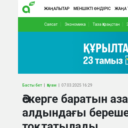
ЖАҢАЛЫҚТАР
МЕНШІКТІ ӨНДІРІС
ЖАҢА
Саясат
Экономика
Таза Қазақстан
Басты бет
Қоғам
07.03.2025 16:29
Әскерге баратын а
алдындағы береше
тоқтатылады