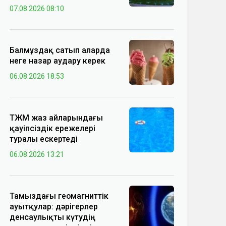
07.08.2026 08:10
Балмұздақ сатып аларда
неге назар аудару керек
06.08.2026 18:53
ТЖМ жаз айларындағы
қауіпсіздік ережелері
туралы ескертеді
06.08.2026 13:21
Тамыздағы геомагниттік
ауытқулар: дәрігерлер
денсаулықты күтудің