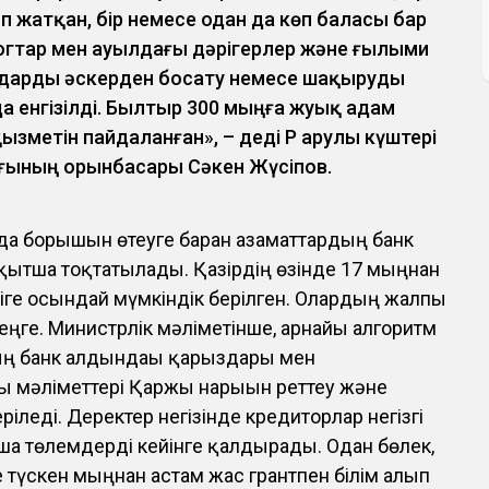
п жатқан, бір немесе одан да көп баласы бар
огтар мен ауылдағы дәрігерлер және ғылыми
ндарды әскерден босату немесе шақыруды
да енгізілді. Былтыр 300 мыңға жуық адам
ызметін пайдаланған», – деді ҚР Қарулы күштері
ғының орынбасары Сәкен Жүсіпов.
а борышын өтеуге барған азаматтардың банк
қытша тоқтатылады. Қазірдің өзінде 17 мыңнан
іге осындай мүмкіндік берілген. Олардың жалпы
еңге. Министрлік мәліметінше, арнайы алгоритм
дың банк алдындағы қарыздары мен
ы мәліметтері Қаржы нарығын реттеу және
ріледі. Деректер негізінде кредиторлар негізгі
а төлемдерді кейінге қалдырады. Одан бөлек,
 түскен мыңнан астам жас грантпен білім алып