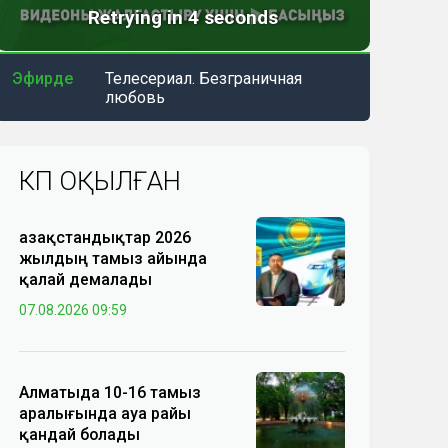
Эфирде
Телесериал. Безграничная
любовь
КӨП ОҚЫЛҒАН
Қазақстандықтар 2026
жылдың тамыз айында
қалай демалады
07.08.2026 09:59
Алматыда 10-16 тамыз
аралығында ауа райы
қандай болады