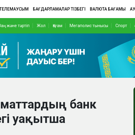
 ТЕЛЕМАУСЫМ
БАҒДАРЛАМАЛАР ТІЗБЕГІ
ВАЛЮТА БАҒАМЫ
АУ
Заң және тәртіп
Жол
Қоғам
Мегаполис тынысы
Спорт
заматтардың банк
гі уақытша