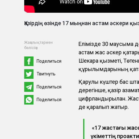
Қазірдің өзінде 17 мыңнан астам әскери қ
Жаңалықтармен
Елімізде 30 маусымға д
бөлісіңіз
астам жас әскер қатар
Шекара қызметі, Төтен
Поделиться
құрылымдарының қата
Твитнуть
Қарулы күштер бас шт
Поделиться
дерегінше, қазір азам
цифрландырылған. Жас
Поделиться
де қаралып жатыр.
«17 жастағы жасө
үкіметтің проак