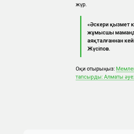
жүр.
«Әскери қызмет к
жұмысшы маманды
аяқталғаннан кейі
Жүсіпов.
Оқи отырыңыз:
Мемлек
тапсырды: Алматы әуеж