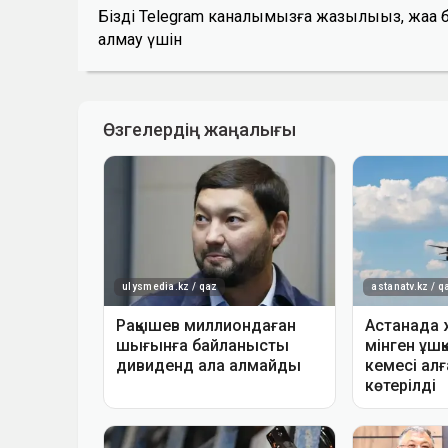
Біздің Telegram каналымызға жазылыңыз, жаң
алмау үшін