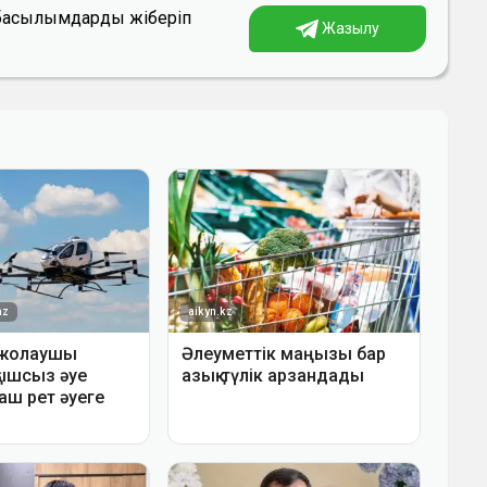
а басылымдарды жіберіп
Жазылу