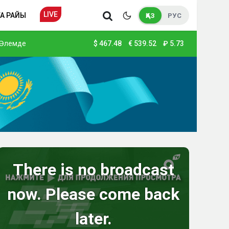
LIVE
А РАЙЫ
ҚАЗ
РУС
Әлемде
$
467.48
€
539.52
₽
5.73