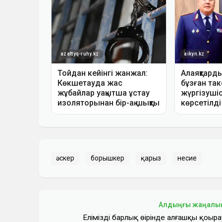
әскер
борышкер
қарыз
несие
Алдыңғы жаңалы
Еліміздің барлық өңірінде алғашқы қоңыра