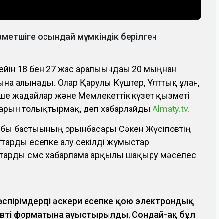
ызметшіге осындай мүмкіндік берілген
ейін 18 бен 27 жас аралығындағы 20 мыңнан
ына алынады. Олар Қарулы Күштер, Ұлттық ұлан,
ше жағдайлар және Мемлекеттік күзет қызметі
рын толықтырмақ, деп хабарлайды
Almaty.tv.
абы бастығының орынбасары Сәкен Жүсіповтің
аттарды есепке алу секілді жұмыстар
тарды смс хабарлама арқылы шақыру мәселесі
спірімдерді әскери есепке қою электрондық
тивті форматына ауыстырылды. Сондай-ақ бұл