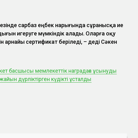
езінде сарбаз еңбек нарығында сұранысқа ие
ғын игеруге мүмкіндік алады. Оларға оқу
н арнайы сертификат беріледі, – деді Сәкен
ет басшысы мемлекеттік наградаға ұсынуды
айын дүрліктірген күдікті ұсталды