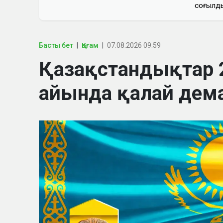
соғылд
Басты бет
Қоғам
07.08.2026 09:59
Қазақстандықтар
айында қалай дем