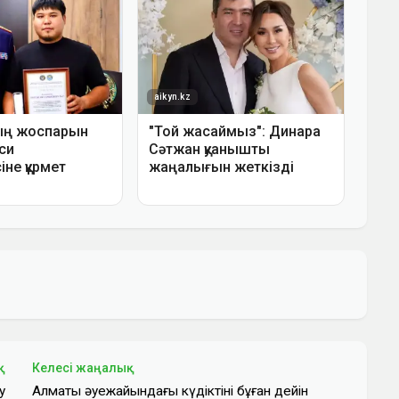
қ
Келесі жаңалық
у
Алматы әуежайындағы күдіктінің бұған дейін