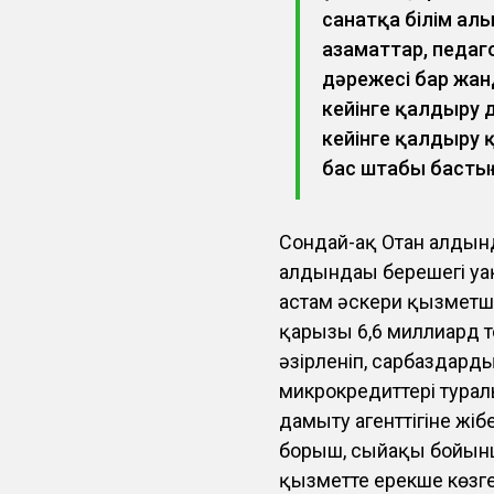
санатқа білім алы
азаматтар, педаг
дәрежесі бар жа
кейінге қалдыру 
кейінге қалдыру қ
бас штабы басты
Сондай-ақ Отан алдынд
алдындағы берешегі уа
астам әскери қызметш
қарызы 6,6 миллиард т
әзірленіп, сарбаздар
микрокредиттері турал
дамыту агенттігіне жібе
борыш, сыйақы бойынш
қызметте ерекше көзге