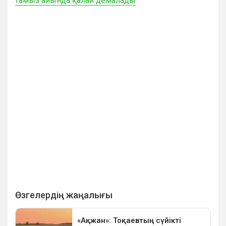
тамыз айында қалай демалады