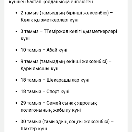
күнінен бастап қолданысқа енгізілген.
2 тамыз (тамыздың бірінші жексенбісі) –
Көлік қызметкерлері күні
3 тамыз – ТТеміржол көлігі қызметкерлері
күні
10 тамыз – Абай күні
9 тамыз (тамыздың екінші жексенбісі) –
Құрылысшы күн
18 тамыз – Шекарашылар күні
18 тамыз – Спорт күні
29 тамыз – Семей сынақ ядролық
полигонының жабылу күні
30 тамыз (тамыздың соңғы жексенбісі) –
Шахтер күні