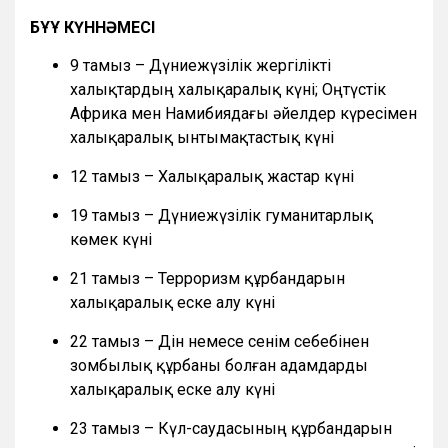
БҰҰ КҮННӘМЕСІ
9 тамыз – Дүниежүзілік жергілікті
халықтардың халықаралық күні; Оңтүстік
Африка мен Намибиядағы әйелдер күресімен
халықаралық ынтымақтастық күні
12 тамыз – Халықаралық жастар күні
19 тамыз – Дүниежүзілік гуманитарлық
көмек күні
21 тамыз – Терроризм құрбандарын
халықаралық еске алу күні
22 тамыз – Дін немесе сенім себебінен
зомбылық құрбаны болған адамдарды
халықаралық еске алу күні
23 тамыз – Күл-саудасының құрбандарын