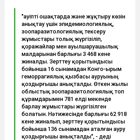
"Қауіпті ошақтарда және жұқтыру көзін
анықтау үшін эпидемиологиялық,
зоопаразитологиялық тексеру
жұмыстары толық жүргізіліп,
қоражайлар мен ауылшаруашылық
малдарынан барлығы 3 468 кене
жиналды. Зерттеу қорытындысы
бойынша 16 сынамадан Конго-Қырым
геморрагиялық қызбасы ауруының
қоздырғышы анықталды. Өткен жылы
облыстық зоопаразитологиялық топ
құрамдарымен 781 елді мекенде
барлау жұмыстары жүргізілген
болатын. Нәтижесінде барлығы 62 918
кене жиналып, зерттеу қорытындысы
бойынша 136 сынамадан аталған ауру
қоздырғышы анықталды", - деді