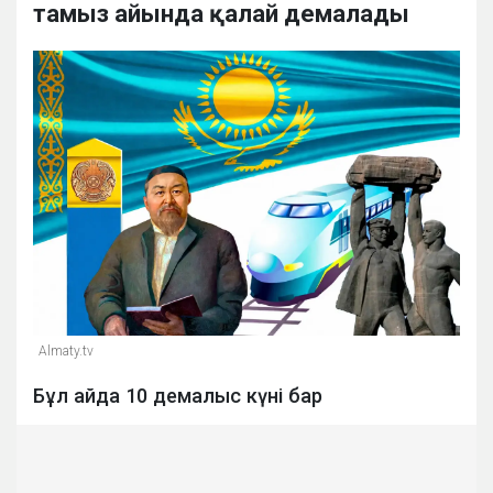
тамыз айында қалай демалады
Almaty.tv
Бұл айда 10 демалыс күні бар