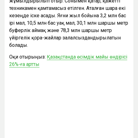
жұмылдырылып отыр. Сонымен қатар, қажетті
техникамен қамтамасыз етілген. Аталған шара екі
кезеңде іске асады. Яғни жыл бойына 3,2 млн бас
ірі мал, 10,5 млн бас уақ мал, 30,1 млн шаршы метр
буферлік аймақ және 78,3 млн шаршы метр
үйіргелік қора-жайлар залалсыздандырылатын
болады.
Оқи отырыңыз:
Қазақстанда өсімдік майы өндірісі
26%-ға артты