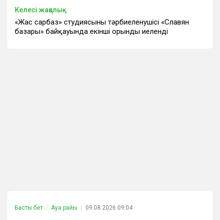
Келесі жаңалық
«Жас сарбаз» студиясының тәрбиеленушісі «Славян
базары» байқауында екінші орынды иеленді
Басты бет
Ауа райы
09.08.2026 09:04