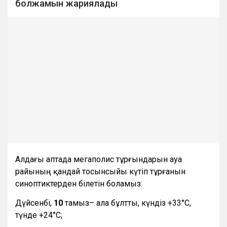
болжамын жариялады
Алдағы аптада мегаполис тұрғындарын ауа
райының қандай тосынсыйы күтіп тұрғанын
синоптиктерден білетін боламыз:
Дүйсенбі,
10
тамыз– ала бұлтты, күндіз +33°С,
түнде +24°С;