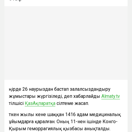
Өңірде 26 наурыздан бастап залалсыздандыру
жұмыстары жүргізіледі, деп хабарлайды
Almaty.tv
тілшісі
ҚазАқпаратқа
сілтеме жасап.
Өткен жылы кене шаққан 1416 адам медициналық
ұйымдарға қаралған. Оның 11-нен ішінде Конго-
Қырым геморрагиялық қызбасы анықталды.