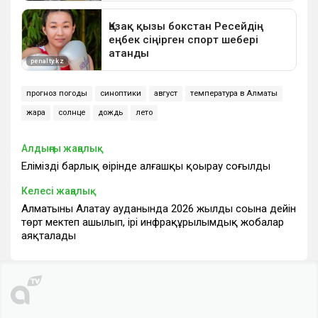
прогноз погоды
синоптики
август
температура в Алматы
жара
солнце
дождь
лето
Алдыңғы жаңалық
Еліміздің барлық өңірінде алғашқы қоңырау соғылды
Келесі жаңалық
Алматының Алатау ауданында 2026 жылдың соңына дейін
төрт мектеп ашылып, ірі инфрақұрылымдық жобалар
аяқталады