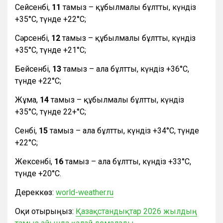
Сейсенбі,
11
тамыз – құбылмалы бұлтты, күндіз
+35°С, түнде +22°С;
Сәрсенбі,
12
тамыз – құбылмалы бұлтты, күндіз
+35°С, түнде +21°С;
Бейсенбі,
13
тамыз – ала бұлтты, күндіз +36°С,
түнде +22°С;
Жұма,
14
тамыз – құбылмалы бұлтты, күндіз
+35°С, түнде 22+°С;
Сенбі,
15
тамыз – ала бұлтты, күндіз +34°С, түнде
+22°С;
Жексенбі,
16
тамыз – ала бұлтты, күндіз +33°С,
түнде +20°С.
Дереккөз:
world-weather.ru
Оқи отырыңыз:
Қазақстандықтар 2026 жылдың