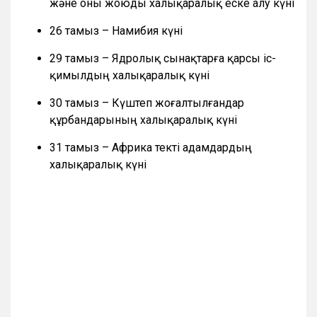
және оны жоюды халықаралық еске алу күні
26 тамыз – Намибия күні
29 тамыз – Ядролық сынақтарға қарсы іс-
қимылдың халықаралық күні
30 тамыз – Күштеп жоғалтылғандар
құрбандарының халықаралық күні
31 тамыз – Африка текті адамдардың
халықаралық күні