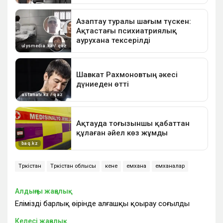
Түркістан
Түркістан облысы
кене
емхана
емханалар
Алдыңғы жаңалық
Еліміздің барлық өңірінде алғашқы қоңырау соғылды
Келесі жаңалық