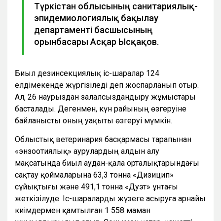
Түркістан облысының санитариялық-
эпидемиологиялық бақылау
департаменті басшысының
орынбасары Асқар Ысқақов.
Биыл дезинсекциялық іс-шаралар 124
елдімекенде жүргізіледі деп жоспарланып отыр.
Ал, 26 наурыздан залалсыздандыру жұмыстары
басталады. Дегенмен, күн райының өзгеруіне
байланысты оның уақыты өзгеруі мүмкін.
Облыстық ветеринария басқармасы тарапынан
«энзоотиялық» аурулардың алдын алу
мақсатында биыл аудан-қала орталықтарындағы
сақтау қоймаларына 63,3 тонна «Дизицип»
сұйықтығы және 491,1 тонна «Дуэт» ұнтағы
жеткізілуде. Іс-шараларды жүзеге асыруға арнайы
киімдермен қамтылған 1 558 маман