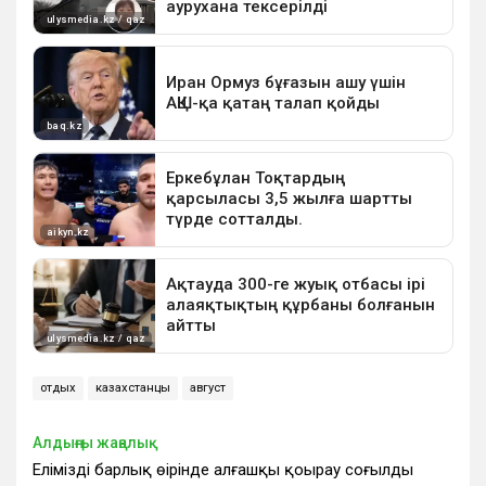
отдых
казахстанцы
август
Алдыңғы жаңалық
Еліміздің барлық өңірінде алғашқы қоңырау соғылды