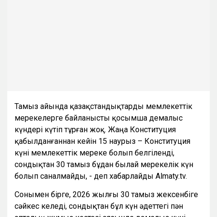
Тамыз айында қазақстандықтарды мемлекеттік
мерекелерге байланысты қосымша демалыс
күндері күтіп тұрған жоқ. Жаңа Конституция
қабылданғаннан кейін 15 наурыз – Конституция
күні мемлекеттік мереке болып белгіленді,
сондықтан 30 тамыз бұдан былай мерекелік күн
болып саналмайды, - деп хабарлайды Almaty.tv.
Сонымен бірге, 2026 жылғы 30 тамыз жексенбіге
сәйкес келеді, сондықтан бұл күн әдеттегі пән