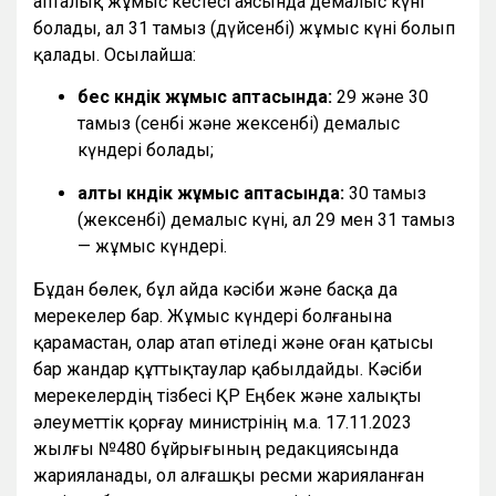
апталық жұмыс кестесі аясында демалыс күні
болады, ал 31 тамыз (дүйсенбі) жұмыс күні болып
қалады. Осылайша:
бес күндік жұмыс аптасында:
29 және 30
тамыз (сенбі және жексенбі) демалыс
күндері болады;
алты күндік жұмыс аптасында:
30 тамыз
(жексенбі) демалыс күні, ал 29 мен 31 тамыз
— жұмыс күндері.
Бұдан бөлек, бұл айда кәсіби және басқа да
мерекелер бар. Жұмыс күндері болғанына
қарамастан, олар атап өтіледі және оған қатысы
бар жандар құттықтаулар қабылдайды. Кәсіби
мерекелердің тізбесі ҚР Еңбек және халықты
әлеуметтік қорғау министрінің м.а. 17.11.2023
жылғы №480 бұйрығының редакциясында
жарияланады, ол алғашқы ресми жарияланған