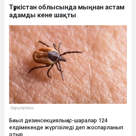
Түркістан облысында мыңнан астам
адамды кене шақты
Depositphotos
Биыл дезинсекциялық іс-шаралар 124
елдімекенде жүргізіледі деп жоспарланып
отыр