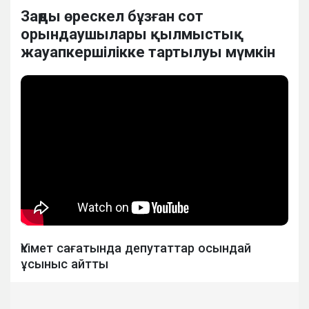
Заңды өрескел бұзған сот
орындаушылары қылмыстық
жауапкершілікке тартылуы мүмкін
Үкімет сағатында депутаттар осындай
ұсыныс айтты