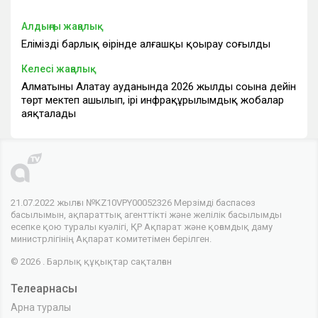
Алдыңғы жаңалық
Еліміздің барлық өңірінде алғашқы қоңырау соғылды
Келесі жаңалық
Алматының Алатау ауданында 2026 жылдың соңына дейін
төрт мектеп ашылып, ірі инфрақұрылымдық жобалар
аяқталады
21.07.2022 жылғы №KZ10VPY00052326 Мерзімді баспасөз
басылымын, ақпараттық агенттікті және желілік басылымды
есепке қою туралы куәлігі, ҚР Ақпарат және қоғамдық даму
министрлігінің Ақпарат комитетімен берілген.
© 2026 . Барлық құқықтар сақталған
Телеарнасы
Арна туралы