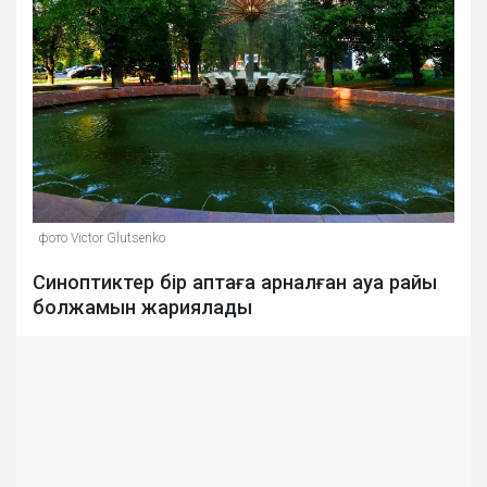
фото Victor Glutsenko
Синоптиктер бір аптаға арналған ауа райы
болжамын жариялады