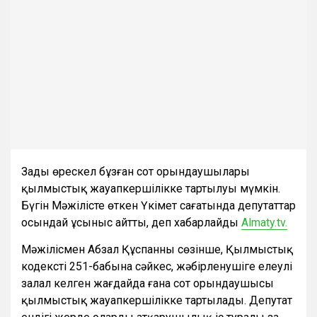
Заңды өрескел бұзған сот орындаушылары
қылмыстық жауапкершілікке тартылуы мүмкін.
Бүгін Мәжілісте өткен Үкімет сағатында депутаттар
осындай ұсыныс айтты, деп хабарлайды
Almaty.tv.
Мәжілісмен Абзал Құспанның сөзінше, Қылмыстық
кодекстің 251-бабына сәйкес, жәбірленушіге елеулі
залал келген жағдайда ғана сот орындаушысы
қылмыстық жауапкершілікке тартылады. Депутат