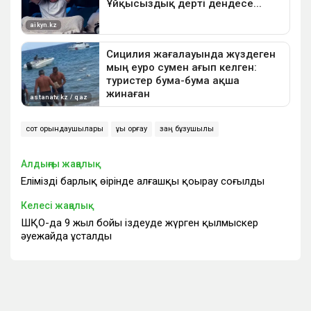
сот орындаушылары
құқық қорғау
заң бұзушылық
Алдыңғы жаңалық
Еліміздің барлық өңірінде алғашқы қоңырау соғылды
Келесі жаңалық
ШҚО-да 9 жыл бойы іздеуде жүрген қылмыскер
әуежайда ұсталды