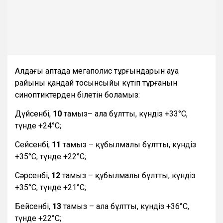
Алдағы аптада мегаполис тұрғындарын ауа
райының қандай тосынсыйы күтіп тұрғанын
синоптиктерден білетін боламыз:
Дүйсенбі,
10
тамыз– ала бұлтты, күндіз +33°С,
түнде +24°С;
Сейсенбі,
11
тамыз – құбылмалы бұлтты, күндіз
+35°С, түнде +22°С;
Сәрсенбі,
12
тамыз – құбылмалы бұлтты, күндіз
+35°С, түнде +21°С;
Бейсенбі,
13
тамыз – ала бұлтты, күндіз +36°С,
түнде +22°С;