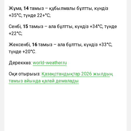
Жұма,
14
тамыз – құбылмалы бұлтты, күндіз
+35°С, түнде 22+°С;
Сенбі,
15
тамыз – ала бұлтты, күндіз +34°С, түнде
+22°С;
Жексенбі,
16
тамыз – ала бұлтты, күндіз +33°С,
түнде +20°С.
Дереккөз:
world-weather.ru
Оқи отырыңыз:
Қазақстандықтар 2026 жылдың
тамыз айында қалай демалады