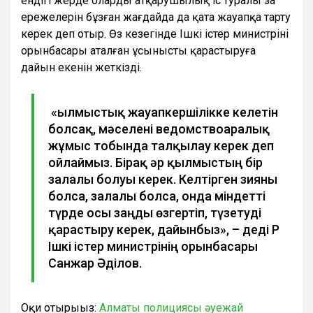
ендігі жерде оларды атқарушылық іс туралы заң
ережелерін бұзған жағдайда да қатаң жауапқа тарту
керек деп отыр. Өз кезегінде Ішкі істер министрінің
орынбасары аталған ұсынысты қарастыруға
дайын екенін жеткізді.
«Қылмыстық жауапкершілікке келетін
болсақ, мәселені ведомствоаралық
жұмыс тобында талқылау керек деп
ойлаймыз. Бірақ әр қылмыстың бір
залалы болуы керек. Келтірген зияны
болса, залалы болса, онда міндетті
түрде осы заңды өзгертіп, түзетуді
қарастыру керек, дайынбыз», – деді ҚР
Ішкі істер министрінің орынбасары
Санжар Әділов.
Оқи отырыңыз:
Алматы полициясы әуежай