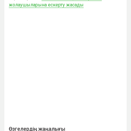
жолаушыларына ескерту жасады