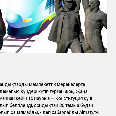
андықтарды мемлекеттік мерекелерге
емалыс күндері күтіп тұрған жоқ. Жаңа
аннан кейін 15 наурыз – Конституция күні
лып белгіленді, сондықтан 30 тамыз бұдан
олып саналмайды, - деп хабарлайды Almaty.tv.