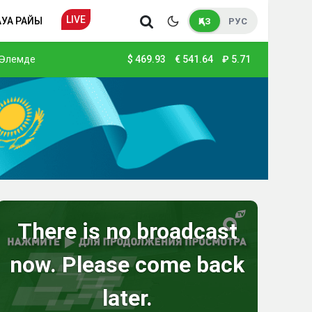
LIVE
АУА РАЙЫ
ҚАЗ
РУС
Әлемде
$
469.93
€
541.64
₽
5.71