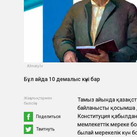
Almaty.tv
Бұл айда 10 демалыс күні бар
Жаңалықтармен
Тамыз айында қазақст
бөлісіңіз
байланысты қосымша д
Конституция қабылданғ
Поделиться
мемлекеттік мереке бо
Твитнуть
былай мерекелік күн б