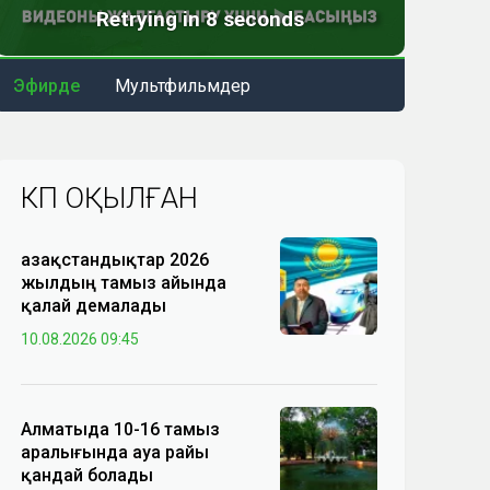
Эфирде
Мультфильмдер
КӨП ОҚЫЛҒАН
Қазақстандықтар 2026
жылдың тамыз айында
қалай демалады
10.08.2026 09:45
Алматыда 10-16 тамыз
аралығында ауа райы
қандай болады