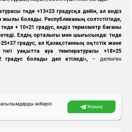
турасы түнде +13+23 градусқа дейін, ал күндіз
н жылы болады. Республиканың солтүстігінде,
түнде + 10+21 градус, күндіз термометр бағаны
сетеді. Елдің орталығы мен шығысында: түнде
 +25+37 градус, ал Қазақстанның оңтүстік және
 түнгі уақытта ауа температурасы +18+25
42 градус болады деп күтіледі»,
– делінген
а басылымдарды жіберіп
Жазылу