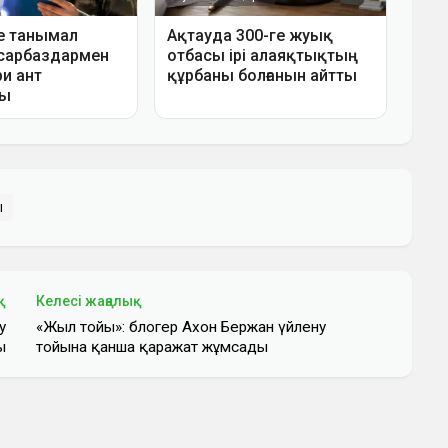
ы
қ
Келесі жаңалық
у
«Жыл тойы»: блогер Ахон Бержан үйлену
ы
тойына қанша қаражат жұмсады