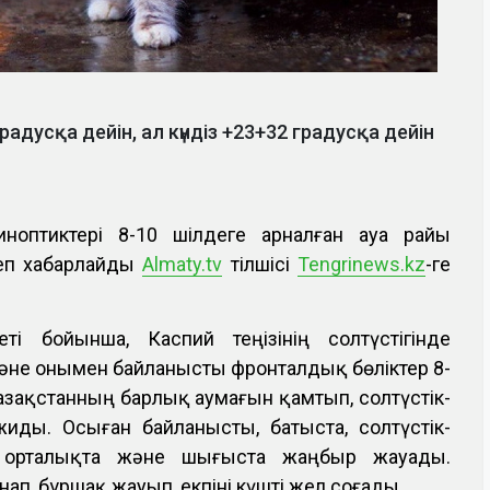
адусқа дейін, ал күндіз +23+32 градусқа дейін
иноптиктері 8-10 шілдеге арналған ауа райы
еп хабарлайды
Almaty.tv
тілшісі
Tengrinews.kz
-ге
еті бойынша, Каспий теңізінің солтүстігінде
әне онымен байланысты фронталдық бөліктер 8-
азақстанның барлық аумағын қамтып, солтүстік-
ды. Осыған байланысты, батыста, солтүстік-
те, орталықта және шығыста жаңбыр жауады.
нап, бұршақ жауып, екпіні күшті жел соғады.