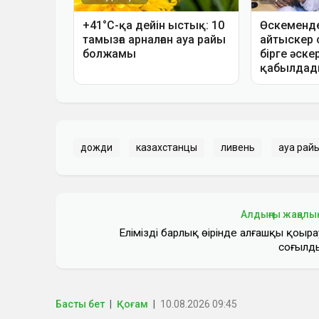
дожди
казахстанцы
ливень
ауа рай
Алдыңғы жаңалы
Еліміздің барлық өңірінде алғашқы қоңыра
соғылд
Басты бет
Қоғам
10.08.2026 09:45