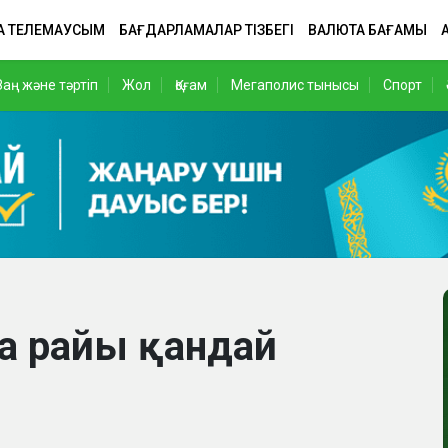
А ТЕЛЕМАУСЫМ
БАҒДАРЛАМАЛАР ТІЗБЕГІ
ВАЛЮТА БАҒАМЫ
Заң және тәртіп
Жол
Қоғам
Мегаполис тынысы
Спорт
уа райы қандай