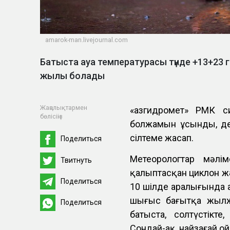
amarok-man.livejournal.com
Батыста ауа температурасы түнде +13+23 гр
жылы болады
Жаңалықтармен
«Қазгидромет» РМК с
бөлісіңіз
болжамын ұсынды, д
сілтеме жасап.
Поделиться
Метеорологтар мәлім
Твитнуть
қалыптасқан циклон ж
Поделиться
10 шілде аралығында Қ
шығыс бағытқа жылжи
Поделиться
батыста, солтүстік
Сондай-ақ, найзағай ой