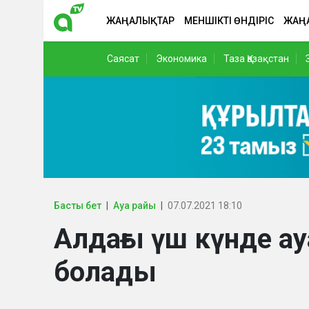
ЖАҢАЛЫҚТАР
МЕНШІКТІ ӨНДІРІС
ЖАҢ
Саясат
Экономика
Таза Қазақстан
Басты бет
Ауа райы
07.07.2021 18:10
Алдағы үш күнде а
болады