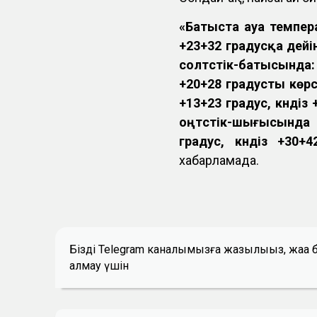
«Батыста ауа темпера
+23+32 градусқа дейі
солтүстік-батысында: 
+20+28 градусты көр
+13+23 градус, күндіз
оңтүстік-шығысында
градус, күндіз +30+
хабарламада.
Біздің Telegram каналымызға жазылыңыз, жаң
алмау үшін