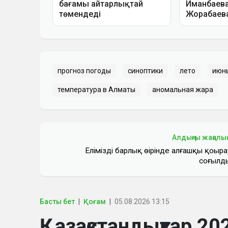
прогноз погоды
синоптики
лето
июн
температура в Алматы
аномальная жара
Алдыңғы жаңалы
Еліміздің барлық өңірінде алғашқы қоңыра
соғылд
Басты бет
Қоғам
05.08.2026 13:15
Қазақстандықтар 