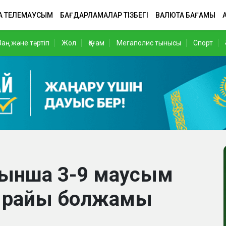
А ТЕЛЕМАУСЫМ
БАҒДАРЛАМАЛАР ТІЗБЕГІ
ВАЛЮТА БАҒАМЫ
Заң және тәртіп
Жол
Қоғам
Мегаполис тынысы
Спорт
йынша 3-9 маусым
а райы болжамы