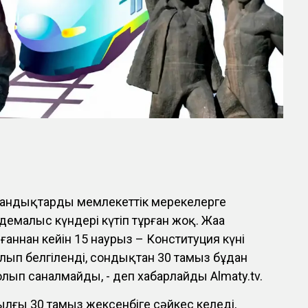
андықтарды мемлекеттік мерекелерге
малыс күндері күтіп тұрған жоқ. Жаңа
аннан кейін 15 наурыз – Конституция күні
лып белгіленді, сондықтан 30 тамыз бұдан
олып саналмайды, - деп хабарлайды Almaty.tv.
ылғы 30 тамыз жексенбіге сәйкес келеді,