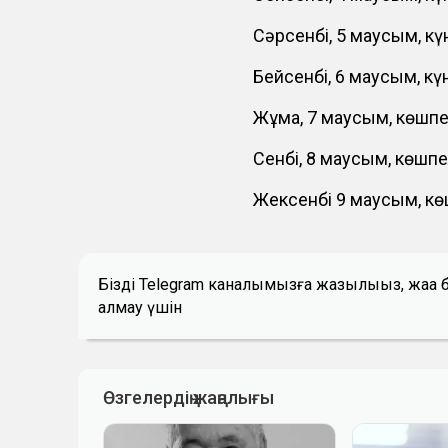
Сәрсенбі, 5 маусым, кү
Бейсенбі, 6 маусым, күн
Жұма, 7 маусым, көшпел
Сенбі, 8 маусым, көшпел
Жексенбі 9 маусым, көш
Біздің Telegram каналымызға жазылыңыз, жаң
алмау үшін