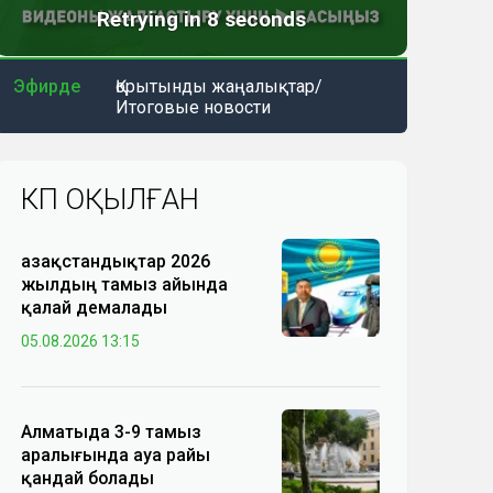
Эфирде
Қорытынды жаңалықтар/
Итоговые новости
КӨП ОҚЫЛҒАН
Қазақстандықтар 2026
жылдың тамыз айында
қалай демалады
05.08.2026 13:15
Алматыда 3-9 тамыз
аралығында ауа райы
қандай болады