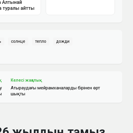
ь
солнце
тепло
дожди
қ
Келесі жаңалық
у
Атыраудағы мейрамханалардың бірінен өрт
ы
шықты
2026 жылдың тамыз