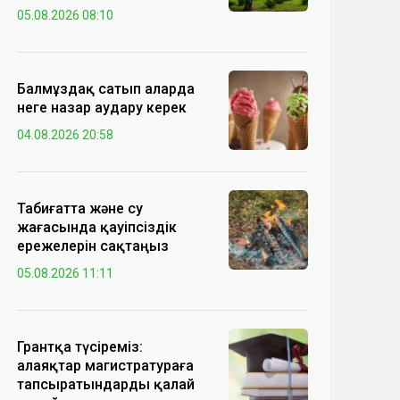
05.08.2026 08:10
Балмұздақ сатып аларда
неге назар аудару керек
04.08.2026 20:58
Табиғатта және су
жағасында қауіпсіздік
ережелерін сақтаңыз
05.08.2026 11:11
Грантқа түсіреміз:
алаяқтар магистратураға
тапсыратындарды қалай