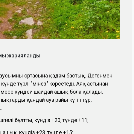
жамы жарияланды
аусымның ортасына қадам бастық. Дегенмен
 күнде түрлі "мінез" көрсетеді. Аяқ астынан
немесе күндей шайдай ашық бола қалады.
ықтарды қандай ауа райы күтіп тұр,
.
шпелі бұлтты, күндіз +20, түнде +11;
 ашық, күндіз +23, түнде +15;