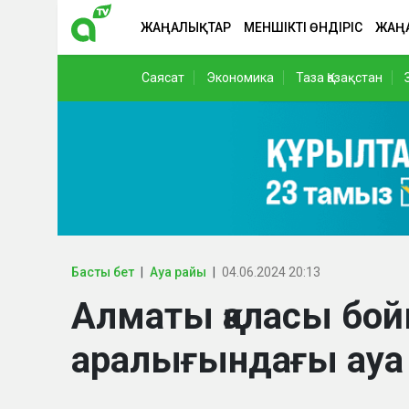
ЖАҢАЛЫҚТАР
МЕНШІКТІ ӨНДІРІС
ЖАҢ
Саясат
Экономика
Таза Қазақстан
Басты бет
Ауа райы
04.06.2024 20:13
Алматы қаласы бо
аралығындағы ау