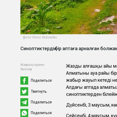
фото Victor Glutsenko
Синоптиктердің бір аптаға арналған бол
Жаңалықтармен
Жаздың алғашқы айы м
бөлісіңіз
Алматының ауа райы бір
жаңбыр жауып кетеді 
Поделиться
Алдағы аптада алматыл
Твитнуть
синоптиктерден білейік
Поделиться
Дүйсенбі, 3 маусым, кө
Поделиться
Сейсенбі, 4 маусым, күн