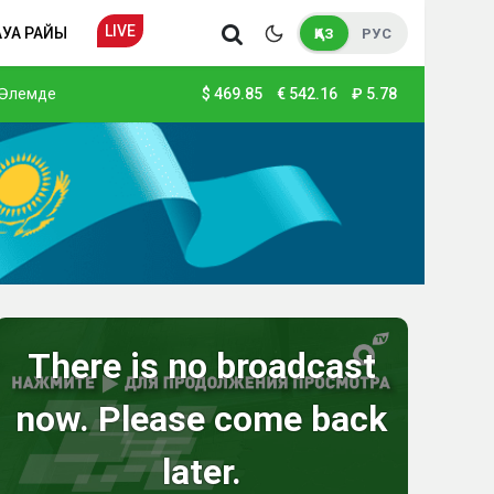
LIVE
АУА РАЙЫ
ҚАЗ
РУС
Әлемде
$
469.85
€
542.16
₽
5.78