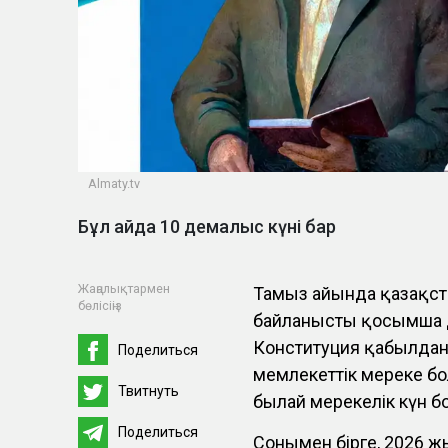
Almaty.tv
Бұл айда 10 демалыс күні бар
Жаңалықтармен
Тамыз айында қазақст
бөлісіңіз
байланысты қосымша де
Конституция қабылданғ
Поделиться
мемлекеттік мереке бо
Твитнуть
былай мерекелік күн б
Поделиться
Сонымен бірге, 2026 ж