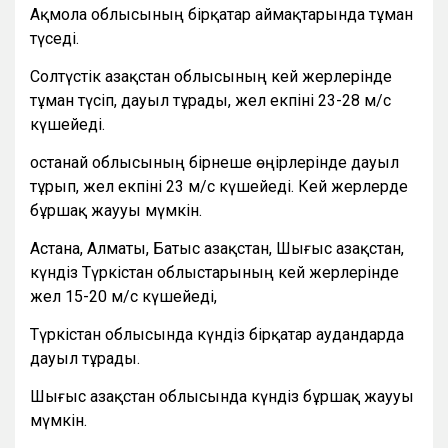
Ақмола облысының бірқатар аймақтарында тұман
түседі.
Солтүстік Қазақстан облысының кей жерлерінде
тұман түсіп, дауыл тұрады, жел екпіні 23-28 м/с
күшейеді.
Қостанай облысының бірнеше өңірлерінде дауыл
тұрып, жел екпіні 23 м/с күшейеді. Кей жерлерде
бұршақ жаууы мүмкін.
Астана, Алматы, Батыс Қазақстан, Шығыс Қазақстан,
күндіз Түркістан облыстарының кей жерлерінде
жел 15-20 м/с күшейеді,
Түркістан облысында күндіз бірқатар аудандарда
дауыл тұрады.
Шығыс Қазақстан облысында күндіз бұршақ жаууы
мүмкін.