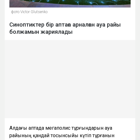
фото Victor Glutsenko
Синоптиктер бір аптаға арналған ауа райы
болжамын жариялады
Алдағы аптада мегаполис тұрғындарын ауа
райының қандай тосынсыйы күтіп тұрғанын