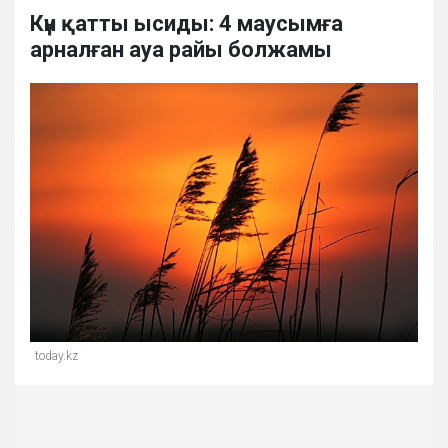
Күн қатты ысиды: 4 маусымға
арналған ауа райы болжамы
today.kz