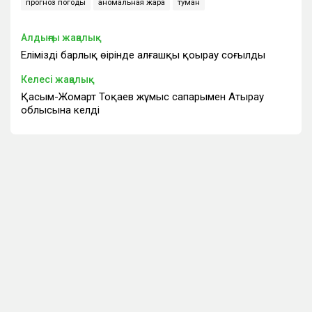
прогноз погоды
аномальная жара
туман
Алдыңғы жаңалық
Еліміздің барлық өңірінде алғашқы қоңырау соғылды
Келесі жаңалық
Қасым-Жомарт Тоқаев жұмыс сапарымен Атырау
облысына келді