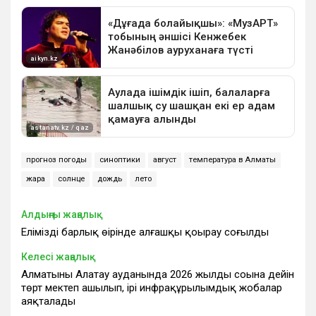
прогноз погоды
синоптики
август
температура в Алматы
жара
солнце
дождь
лето
Алдыңғы жаңалық
Еліміздің барлық өңірінде алғашқы қоңырау соғылды
Келесі жаңалық
Алматының Алатау ауданында 2026 жылдың соңына дейін
төрт мектеп ашылып, ірі инфрақұрылымдық жобалар
аяқталады