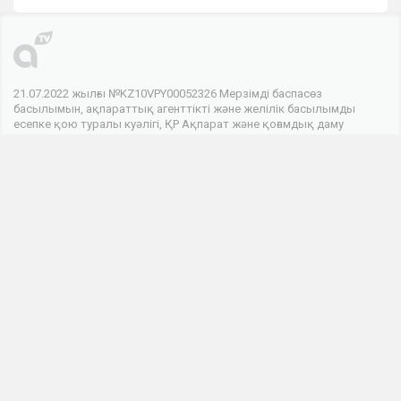
21.07.2022 жылғы №KZ10VPY00052326 Мерзімді баспасөз
басылымын, ақпараттық агенттікті және желілік басылымды
есепке қою туралы куәлігі, ҚР Ақпарат және қоғамдық даму
министрлігінің Ақпарат комитетімен берілген.
© 2026 . Барлық құқықтар сақталған
Телеарнасы
Арна туралы
Байланыс
Жарнама
Біз әлеуметтік желілердеміз
Бұл интернет-ресурстың ақпараттық өнімдері 18 жастан асқан
адамдарға арналған.