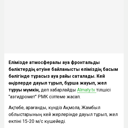
Елімізде атмосфералық ауа фронтальдық
бөліктердің өтуіне байланысты еліміздің басым
бөлігінде тұрақсыз ауа райы сақталады. Кей
өңірлерде дауыл тұрып, бұршақ жауып, жел
тұруы мүмкін,
деп хабарлайды
Аlmaty.tv
тілшісі
"Қазгидромет" РМК сілтеме жасап.
Ақтөбе, Қарағанды, күндіз Ақмола, Жамбыл
облыстарының кей жерлерінде дауыл тұрып, жел
екпіні 15-20 м/с күшейеді.