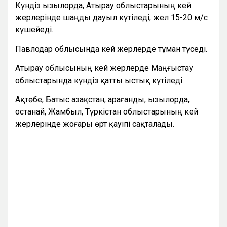
Күндіз Қызылорда, Атырау облыстарының кей
жерлерінде шаңды дауыл күтіледі, жел 15-20 м/с
күшейеді.
Павлодар облысында кей жерлерде тұман түседі.
Атырау облысының кей жерлерде Маңғыстау
облыстарында күндіз қатты ыстық күтіледі.
Ақтөбе, Батыс Қазақстан, Қарағанды, Қызылорда,
Қостанай, Жамбыл, Түркістан облыстарының кей
жерлерінде жоғары өрт қауіпі сақталады.